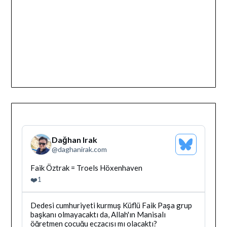
Dağhan Irak
Bluesky
@
daghanirak.com
Profilini
Gor
Bluesky'da
Faik Öztrak = Troels Höxenhaven
Dağhan
❤️
1
Irak
tarafindan
yazilan
Bluesky'da
Dedesi cumhuriyeti kurmuş Küflü Faik Paşa grup
gonderiyi
Dağhan
başkanı olmayacaktı da, Allah'ın Manisalı
goruntule
Irak
öğretmen çocuğu eczacısı mı olacaktı?