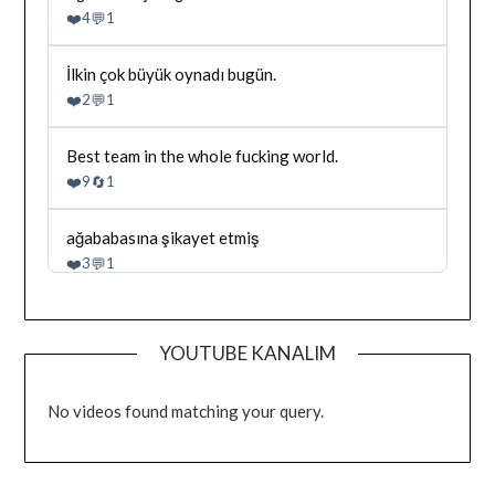
tarafindan
❤️
💬
4
1
yazilan
gonderiyi
goruntule
Bluesky'da
İlkin çok büyük oynadı bugün.
Dağhan
❤️
💬
2
1
Irak
tarafindan
yazilan
Bluesky'da
Best team in the whole fucking world.
gonderiyi
Dağhan
❤️
🔄
9
1
goruntule
Irak
tarafindan
yazilan
Bluesky'da
ağababasına şikayet etmiş
gonderiyi
Dağhan
❤️
💬
3
1
goruntule
Irak
tarafindan
yazilan
gonderiyi
YOUTUBE KANALIM
goruntule
No videos found matching your query.