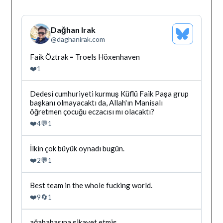
Dağhan Irak
Bluesky
@
daghanirak.com
Profilini
Gor
Bluesky'da
Faik Öztrak = Troels Höxenhaven
Dağhan
❤️
1
Irak
tarafindan
yazilan
Bluesky'da
Dedesi cumhuriyeti kurmuş Küflü Faik Paşa grup
gonderiyi
Dağhan
başkanı olmayacaktı da, Allah'ın Manisalı
goruntule
Irak
öğretmen çocuğu eczacısı mı olacaktı?
tarafindan
❤️
💬
4
1
yazilan
gonderiyi
goruntule
Bluesky'da
İlkin çok büyük oynadı bugün.
Dağhan
❤️
💬
2
1
Irak
tarafindan
yazilan
Bluesky'da
Best team in the whole fucking world.
gonderiyi
Dağhan
❤️
🔄
9
1
goruntule
Irak
tarafindan
yazilan
Bluesky'da
ağababasına şikayet etmiş