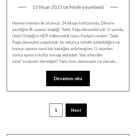
15 Nisan 2023
tarihinde yayımlandı
Hemen hemen iki yıl önce, 24 Nisan haftasında, Diken’e
yazdığım ilk yazının başlığı ‘Talât Paşa deneyimi‘ydi. O yazıda,
Ümit Özdağ’ın HDP milletvekili Garo Paylan’ı neden ‘Talât
Paşa deneyimi yaşatmak‘ ile rahatça tehdit edebildiğini ve
bunun yanına nasıl kâr kaldığını anlatmıştım. O yazıdan
sonra epeyce küfür mesajı aldıydım. Vay efendim
nasıl ‘soykırım‘ dermişim? Yahu ben demesem ne olacak,…
Devamını oku
1
Next