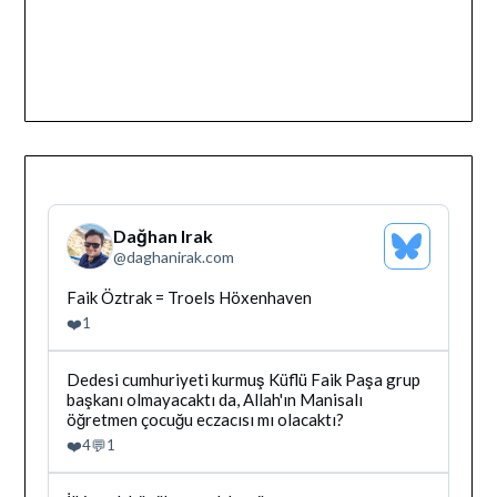
Dağhan Irak
Bluesky
@
daghanirak.com
Profilini
Gor
Bluesky'da
Faik Öztrak = Troels Höxenhaven
Dağhan
❤️
1
Irak
tarafindan
yazilan
Bluesky'da
Dedesi cumhuriyeti kurmuş Küflü Faik Paşa grup
gonderiyi
Dağhan
başkanı olmayacaktı da, Allah'ın Manisalı
goruntule
Irak
öğretmen çocuğu eczacısı mı olacaktı?
tarafindan
❤️
💬
4
1
yazilan
gonderiyi