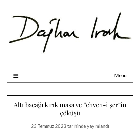
Skip
to
content
Menu
Altı bacağı kırık masa ve “ehven-i şer”in
çöküşü
23 Temmuz 2023
tarihinde yayımlandı