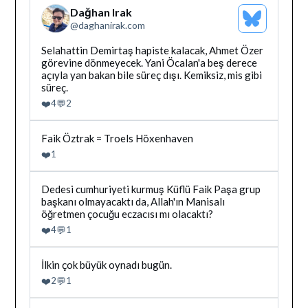
Dağhan Irak
Bluesky
@
daghanirak.com
Profilini
Gor
Bluesky'da
Selahattin Demirtaş hapiste kalacak, Ahmet Özer
Dağhan
görevine dönmeyecek. Yani Öcalan'a beş derece
Irak
açıyla yan bakan bile süreç dışı. Kemiksiz, mis gibi
tarafindan
süreç.
yazilan
❤️
💬
4
2
gonderiyi
goruntule
Bluesky'da
Faik Öztrak = Troels Höxenhaven
Dağhan
❤️
1
Irak
tarafindan
yazilan
Bluesky'da
Dedesi cumhuriyeti kurmuş Küflü Faik Paşa grup
gonderiyi
Dağhan
başkanı olmayacaktı da, Allah'ın Manisalı
goruntule
Irak
öğretmen çocuğu eczacısı mı olacaktı?
tarafindan
❤️
💬
4
1
yazilan
gonderiyi
goruntule
Bluesky'da
İlkin çok büyük oynadı bugün.
Dağhan
❤️
💬
2
1
Irak
tarafindan