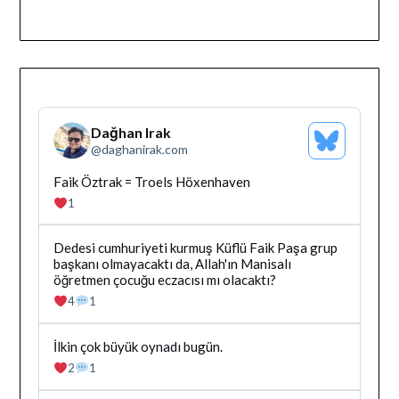
Dağhan Irak
Bluesky
@
daghanirak.com
Profilini
Gor
Bluesky'da
Faik Öztrak = Troels Höxenhaven
Dağhan
1
Irak
tarafindan
yazilan
Bluesky'da
Dedesi cumhuriyeti kurmuş Küflü Faik Paşa grup
gonderiyi
Dağhan
başkanı olmayacaktı da, Allah'ın Manisalı
goruntule
Irak
öğretmen çocuğu eczacısı mı olacaktı?
tarafindan
4
1
yazilan
gonderiyi
goruntule
Bluesky'da
İlkin çok büyük oynadı bugün.
Dağhan
2
1
Irak
tarafindan