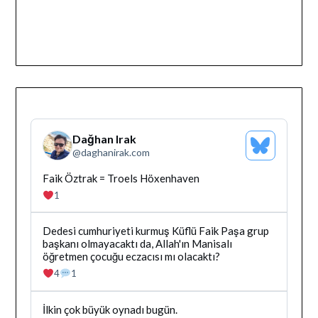
Dağhan Irak
Bluesky
@
daghanirak.com
Profilini
Gor
Bluesky'da
Faik Öztrak = Troels Höxenhaven
Dağhan
1
Irak
tarafindan
yazilan
Bluesky'da
Dedesi cumhuriyeti kurmuş Küflü Faik Paşa grup
gonderiyi
Dağhan
başkanı olmayacaktı da, Allah'ın Manisalı
goruntule
Irak
öğretmen çocuğu eczacısı mı olacaktı?
tarafindan
4
1
yazilan
gonderiyi
goruntule
Bluesky'da
İlkin çok büyük oynadı bugün.