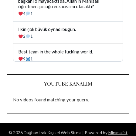
Dağhan
başkanı olmayacaktı da, Allah'ın Manisalı
goruntule
Irak
öğretmen çocuğu eczacısı mı olacaktı?
tarafindan
4
1
yazilan
gonderiyi
goruntule
Bluesky'da
İlkin çok büyük oynadı bugün.
Dağhan
2
1
Irak
tarafindan
yazilan
Bluesky'da
Best team in the whole fucking world.
gonderiyi
Dağhan
9
1
goruntule
Irak
tarafindan
yazilan
gonderiyi
YOUTUBE KANALIM
goruntule
No videos found matching your query.
© 2026 Dağhan Irak Kişisel Web Sitesi
| Powered by
Minimalist