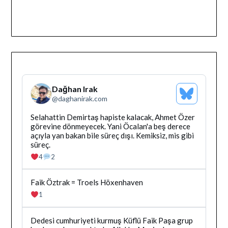
Dağhan Irak
Bluesky
@
daghanirak.com
Profilini
Gor
Bluesky'da
Selahattin Demirtaş hapiste kalacak, Ahmet Özer
Dağhan
görevine dönmeyecek. Yani Öcalan'a beş derece
Irak
açıyla yan bakan bile süreç dışı. Kemiksiz, mis gibi
tarafindan
süreç.
yazilan
4
2
gonderiyi
goruntule
Bluesky'da
Faik Öztrak = Troels Höxenhaven
Dağhan
1
Irak
tarafindan
yazilan
Bluesky'da
Dedesi cumhuriyeti kurmuş Küflü Faik Paşa grup
gonderiyi