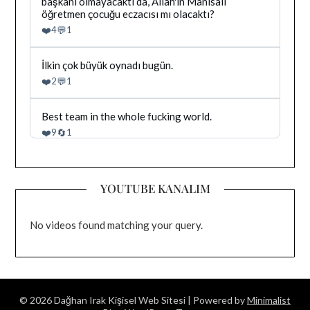
Dağhan
başkanı olmayacaktı da, Allah'ın Manisalı
goruntule
Irak
öğretmen çocuğu eczacısı mı olacaktı?
tarafindan
❤️
💬
4
1
yazilan
gonderiyi
goruntule
Bluesky'da
İlkin çok büyük oynadı bugün.
Dağhan
❤️
💬
2
1
Irak
tarafindan
yazilan
Bluesky'da
Best team in the whole fucking world.
gonderiyi
Dağhan
❤️
🔄
9
1
goruntule
Irak
tarafindan
yazilan
gonderiyi
YOUTUBE KANALIM
goruntule
No videos found matching your query.
© 2026 Dağhan Irak Kişisel Web Sitesi
| Powered by
Minimalist