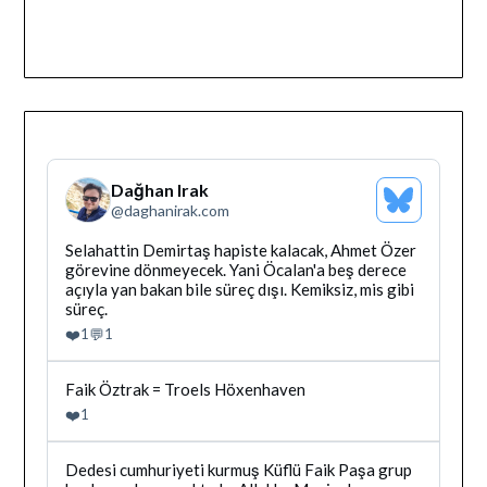
Dağhan Irak
Bluesky
@
daghanirak.com
Profilini
Gor
Bluesky'da
Selahattin Demirtaş hapiste kalacak, Ahmet Özer
Dağhan
görevine dönmeyecek. Yani Öcalan'a beş derece
Irak
açıyla yan bakan bile süreç dışı. Kemiksiz, mis gibi
tarafindan
süreç.
yazilan
❤️
💬
1
1
gonderiyi
goruntule
Bluesky'da
Faik Öztrak = Troels Höxenhaven
Dağhan
❤️
1
Irak
tarafindan
yazilan
Bluesky'da
Dedesi cumhuriyeti kurmuş Küflü Faik Paşa grup
gonderiyi