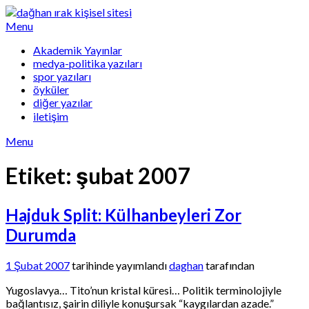
Skip
to
Menu
content
Akademik Yayınlar
medya-politika yazıları
spor yazıları
öyküler
diğer yazılar
iletişim
Menu
Etiket:
şubat 2007
Hajduk Split: Külhanbeyleri Zor
Durumda
1 Şubat 2007
tarihinde yayımlandı
daghan
tarafından
Yugoslavya… Tito’nun kristal küresi… Politik terminolojiyle
bağlantısız, şairin diliyle konuşursak “kaygılardan azade.”