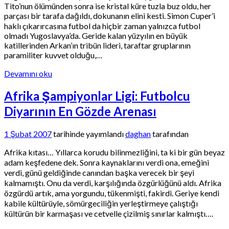
Tito’nun ölümünden sonra ise kristal küre tuzla buz oldu, her
parçası bir tarafa dağıldı, dokunanın elini kesti. Simon Cuper’i
haklı çıkarırcasına futbol da hiçbir zaman yalnızca futbol
olmadı Yugoslavya’da. Geride kalan yüzyılın en büyük
katillerinden Arkan’ın tribün lideri, taraftar gruplarının
paramiliter kuvvet olduğu,…
Devamını oku
Afrika Şampiyonlar Ligi: Futbolcu
Diyarının En Gözde Arenası
1 Şubat 2007
tarihinde yayımlandı
daghan
tarafından
Afrika kıtası… Yıllarca korudu bilinmezliğini, ta ki bir gün beyaz
adam keşfedene dek. Sonra kaynaklarını verdi ona, emeğini
verdi, günü geldiğinde canından başka verecek bir şeyi
kalmamıştı. Onu da verdi, karşılığında özgürlüğünü aldı. Afrika
özgürdü artık, ama yorgundu, tükenmişti, fakirdi. Geriye kendi
kabile kültürüyle, sömürgeciliğin yerleştirmeye çalıştığı
kültürün bir karmaşası ve cetvelle çizilmiş sınırlar kalmıştı….