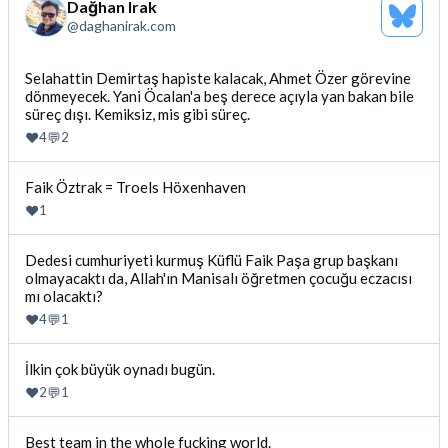
Dağhan Irak
Bluesk
@
daghanirak.com
Profili
Gor
Bluesky'da
Selahattin Demirtaş hapiste kalacak, Ahmet Özer görevine
dönmeyecek. Yani Öcalan'a beş derece açıyla yan bakan bile
Dağhan
süreç dışı. Kemiksiz, mis gibi süreç.
Irak
tarafindan
❤️
💬
4
2
yazilan
gonderiyi
Bluesky'da
Faik Öztrak = Troels Höxenhaven
goruntule
Dağhan
❤️
1
Irak
tarafindan
Bluesky'da
Dedesi cumhuriyeti kurmuş Küflü Faik Paşa grup başkanı
yazilan
olmayacaktı da, Allah'ın Manisalı öğretmen çocuğu eczacısı
Dağhan
gonderiyi
mı olacaktı?
Irak
goruntule
tarafindan
❤️
💬
4
1
yazilan
gonderiyi
Bluesky'da
İlkin çok büyük oynadı bugün.
goruntule
Dağhan
❤️
💬
2
1
Irak
tarafindan
Bluesky'da
Best team in the whole fucking world.