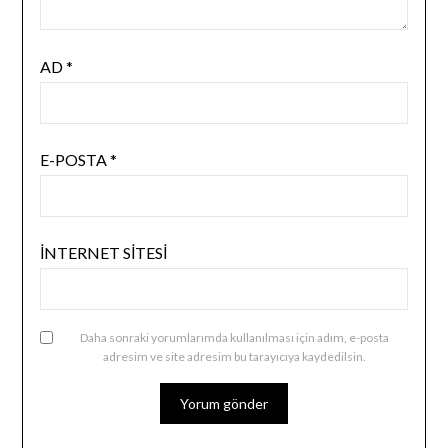
AD
*
E-POSTA
*
İNTERNET SITESI
Daha sonraki yorumlarımda kullanılması için adım, e-posta
adresim ve site adresim bu tarayıcıya kaydedilsin.