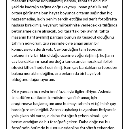
masanın üzerine konuşlanmış bardak, rahatsız edici bir
şekilde kadrajın sağına doğru kaymış. İnsan gözü ilk sağ
ortayı görür ama ben hayat boyunca ortanın sağından hiç
hazzetmedim, lakin benim tercih ettiğim sol şerit fotoğrafta
nadasa bırakılmış, veyahut müteahhite verilecek karşılığında
betonarme daire alınacak. Sol taraftaki tek ayrıntı tahta
masanın hafif ayrılmış parçası, bunun da tesadüf olduğunu
tahmin ediyorum, zira resimde öyle aman aman bir
kompozisyon derdi yok. Çay bardağını tam tepeden
çekmenin iyi bir fikir olduğu üzerine yoğunlaşılmış, kuşların
çay bardaklarını nasıl gördüğü konusunda merak sahibi bir
izleyici kitlesi hedef edinilmiş. Ben çay bardaklarına tepeden
bakma meraklısı değilim, zira onların da bir haysiyeti
olduğunu düşünüyorum.
Öte yandan bu resim beni fazlasıyla ilgilendiriyor. Aslında
tesadüfen rastladım kendisine, yani bir amaç için
araştırmaya başlamıştım ama bulmayı tahmin ettiğim bir çay
bardağı resmi değildi. Zaten kuşbakışı tavşankanı ihtiyacı ile
yola çıkan biri varsa, o da bu fotoğrafı çeken olmalı. İşte
benim aradığım da bu fotoğrafı çeken. Daha doğrusu bu
fotoğrafın önümde bulunuş nedeni bu fotoğrafı çekenden