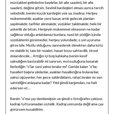
müstakbel gelinlerine bayılırlar, bir aile saadeti, bir aile
saadeti, değme gitsin. Sevimli kardeşleri olması ayrıca tercih
sebebidir, benim küçük kardeşim yok ya, inadına. Herşey
mükemmeldir, ayaklar yere basar, artık gelecek planları
yapılmalıdır, tarihler alınmalıdır, yüzükler takılmalıdır, hele bir
askerlik de bitsin. Herşeyin mükemmel olmasının ne kadar
sağlıksız olduğu anlatılamaz bunlara, nasıl bir pisliğin içinde
yüzdüklerini göremezler, herşey yolundadır, o yol uçuruma
gitse bile. Mutlu olduğunu zannederek ölmekten daha kötü
ne olabilir ki, tam bir rezalet, hayat boyu sahtecilik, tinsel
dolandırıcılık… Attığın içi boş kahkaha benim kesif
yalnızlığımı bastırabilir mi sanırsın, mutsuzluğuna basarak
ilerlediğin “o”lar seni yalnız bırakır mı? Geride kalan “o”lar,
hayalleri başına yıkılanlar, ayakları hayalkırığına bulananlar,
yalnız üşüyenler, her gece saldırdıkların, rahat bırakır mı sen
sahteliğini anlayana kadar? Yıkıl şimdi karşımdan, ne halt
edersen et…
Benim “o”ma çay demlemişsin ve şimdi o fotoğrafını çekiyor,
kadrajı tutturamadan üstelik. Kadraj umrumda değil ama çay
görürsem kusabilirim.