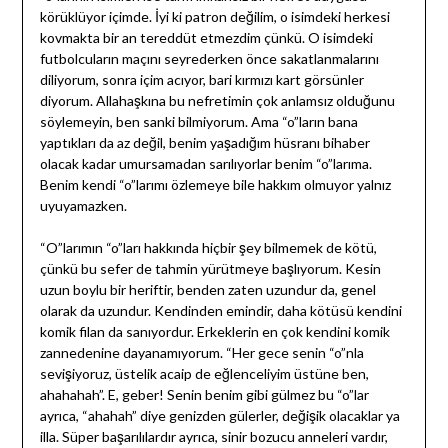
körüklüyor içimde. İyi ki patron değilim, o isimdeki herkesi
kovmakta bir an tereddüt etmezdim çünkü. O isimdeki
futbolcuların maçını seyrederken önce sakatlanmalarını
diliyorum, sonra içim acıyor, bari kırmızı kart görsünler
diyorum. Allahaşkına bu nefretimin çok anlamsız olduğunu
söylemeyin, ben sanki bilmiyorum. Ama “o”ların bana
yaptıkları da az değil, benim yaşadığım hüsranı bihaber
olacak kadar umursamadan sarılıyorlar benim “o”larıma.
Benim kendi “o”larımı özlemeye bile hakkım olmuyor yalnız
uyuyamazken.
“O”larımın “o”ları hakkında hiçbir şey bilmemek de kötü,
çünkü bu sefer de tahmin yürütmeye başlıyorum. Kesin
uzun boylu bir heriftir, benden zaten uzundur da, genel
olarak da uzundur. Kendinden emindir, daha kötüsü kendini
komik filan da sanıyordur. Erkeklerin en çok kendini komik
zannedenine dayanamıyorum. “Her gece senin “o”nla
sevişiyoruz, üstelik acaip de eğlenceliyim üstüne ben,
ahahahah”. E, geber! Senin benim gibi gülmez bu “o”lar
ayrıca, “ahahah” diye genizden gülerler, değişik olacaklar ya
illa. Süper başarılılardır ayrıca, sinir bozucu anneleri vardır,