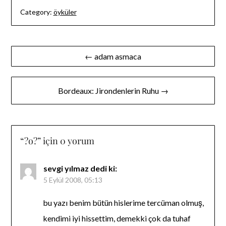
Category:
öyküler
Yazı
← adam asmaca
gezinmesi
Bordeaux: Jirondenlerin Ruhu →
“
?o?
” için 0 yorum
sevgi yılmaz
dedi ki:
5 Eylül 2008, 05:13
bu yazı benim bütün hislerime tercüman olmuş,
kendimi iyi hissettim, demekki çok da tuhaf