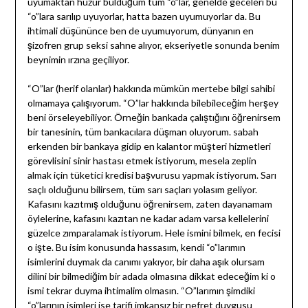
uyumaktan huzur bulduğum tüm “o”lar, genelde geceleri bu
“o”lara sarılıp uyuyorlar, hatta bazen uyumuyorlar da. Bu
ihtimali düşününce ben de uyumuyorum, dünyanın en
şizofren grup seksi sahne alıyor, ekseriyetle sonunda benim
beynimin ırzına geçiliyor.
“O”lar (herif olanlar) hakkında mümkün mertebe bilgi sahibi
olmamaya çalışıyorum. “O”lar hakkında bilebileceğim herşey
beni örseleyebiliyor. Örneğin bankada çalıştığını öğrenirsem
bir tanesinin, tüm bankacılara düşman oluyorum. sabah
erkenden bir bankaya gidip en kalantor müşteri hizmetleri
görevlisini sinir hastası etmek istiyorum, mesela zeplin
almak için tüketici kredisi başvurusu yapmak istiyorum. Sarı
saçlı olduğunu bilirsem, tüm sarı saçları yolasım geliyor.
Kafasını kazıtmış olduğunu öğrenirsem, zaten dayanamam
öylelerine, kafasını kazıtan ne kadar adam varsa kellelerini
güzelce zımparalamak istiyorum. Hele ismini bilmek, en fecisi
o işte. Bu isim konusunda hassasım, kendi “o”larımın
isimlerini duymak da canımı yakıyor, bir daha aşık olursam
dilini bir bilmediğim bir adada olmasına dikkat edeceğim ki o
ismi tekrar duyma ihtimalim olmasın. “O”larımın şimdiki
“o”larının isimleri ise tarifi imkansız bir nefret duygusu