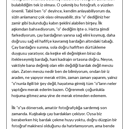
bulabildiğim tek iz olması. O çekmiş bu fotoğrafı, o yüzden
önemli. Tabii ben “o” deyince, kendim anlayabiliyorum da,
sizin anlamanız çok olası olmayabilir, zira “o” dediğiniz her
zamir gibi bulunduğu kabın şeklini alabilen birşey. İlk
aşkımdan bahsediyorum, “o” dediğim işte o. Hatta şimdi
farkediyorum, çay bardağının yanına sağ elini koymuş, daha
doğrusu sağ eli hafifçe kavramış bardağın altındaki tabağı.
Çay bardağını sunma, sola doğru hafiften dürtükleme
duygusu yaratıyor, da keşke eli değmişken biraz da
itekleseymiş bardağı, hani kadrajın ortasına doğru. Neyse,
vaktiyle bana değmiş olan elin değdiği bardak değil mevzu
olan. Zaten mevzu nedir ben de bilmiyorum, ondan bir iz
aradım, ne yapıyor merak ettim, zaman zaman yaparım, yalnız
“o”nunla ilgili bir şey değil, hayatıma girmiş tüm “o”ların neler
yaptığını merak ederim bazen. Öğrenmek çoğunlukla
hoşuma gitmez ama yine de merak etmeden edemem.
İlk “o”ya dönersek, amatör fotoğrafçılığa sardırmış son
zamanda. Kuşbakışı çay bardakları çekiyor. Oysa biz
beraberken hiç bardak çekme huyu yoktu, doğru düzgün bir
fotoğraf makinesi olduğunu da hatırlamıyorum, ama bende