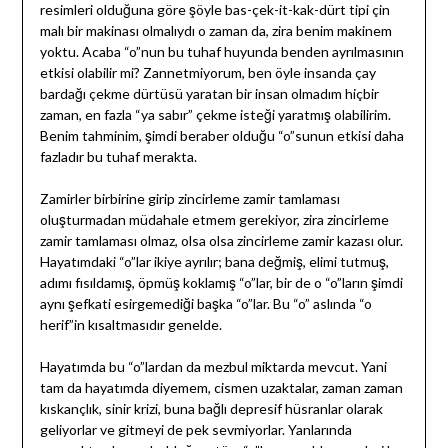
resimleri olduğuna göre şöyle bas-çek-it-kak-dürt tipi çin
malı bir makinası olmalıydı o zaman da, zira benim makinem
yoktu. Acaba “o”nun bu tuhaf huyunda benden ayrılmasının
etkisi olabilir mi? Zannetmiyorum, ben öyle insanda çay
bardağı çekme dürtüsü yaratan bir insan olmadım hiçbir
zaman, en fazla “ya sabır” çekme isteği yaratmış olabilirim.
Benim tahminim, şimdi beraber olduğu “o”sunun etkisi daha
fazladır bu tuhaf merakta.
Zamirler birbirine girip zincirleme zamir tamlaması
oluşturmadan müdahale etmem gerekiyor, zira zincirleme
zamir tamlaması olmaz, olsa olsa zincirleme zamir kazası olur.
Hayatımdaki “o”lar ikiye ayrılır; bana değmiş, elimi tutmuş,
adımı fısıldamış, öpmüş koklamış “o”lar, bir de o “o”ların şimdi
aynı şefkati esirgemediği başka “o”lar. Bu “o” aslında “o
herif”in kısaltmasıdır genelde.
Hayatımda bu “o”lardan da mezbul miktarda mevcut. Yani
tam da hayatımda diyemem, cismen uzaktalar, zaman zaman
kıskançlık, sinir krizi, buna bağlı depresif hüsranlar olarak
geliyorlar ve gitmeyi de pek sevmiyorlar. Yanlarında