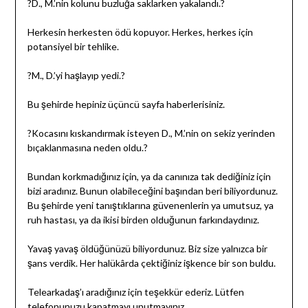
?D., M.’nin kolunu buzluğa saklarken yakalandı.?
Herkesin herkesten ödü kopuyor. Herkes, herkes için
potansiyel bir tehlike.
?M., D.’yi haşlayıp yedi.?
Bu şehirde hepiniz üçüncü sayfa haberlerisiniz.
?Kocasını kıskandırmak isteyen D., M.’nin on sekiz yerinden
bıçaklanmasına neden oldu.?
Bundan korkmadığınız için, ya da canınıza tak dediğiniz için
bizi aradınız. Bunun olabileceğini başından beri biliyordunuz.
Bu şehirde yeni tanıştıklarına güvenenlerin ya umutsuz, ya
ruh hastası, ya da ikisi birden olduğunun farkındaydınız.
Yavaş yavaş öldüğünüzü biliyordunuz. Biz size yalnızca bir
şans verdik. Her halükârda çektiğiniz işkence bir son buldu.
Telearkadaş’ı aradığınız için teşekkür ederiz. Lütfen
telefonunuzu kapatmayı unutmayınız.