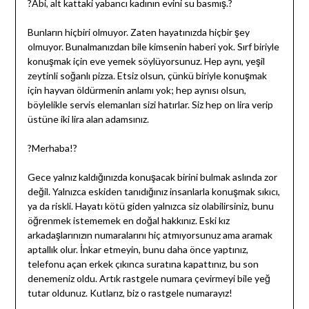
?Abi, alt kattaki yabancı kadının evini su basmış.?
Bunların hiçbiri olmuyor. Zaten hayatınızda hiçbir şey
olmuyor. Bunalmanızdan bile kimsenin haberi yok. Sırf biriyle
konuşmak için eve yemek söylüyorsunuz. Hep aynı, yeşil
zeytinli soğanlı pizza. Etsiz olsun, çünkü biriyle konuşmak
için hayvan öldürmenin anlamı yok; hep aynısı olsun,
böylelikle servis elemanları sizi hatırlar. Siz hep on lira verip
üstüne iki lira alan adamsınız.
?Merhaba!?
Gece yalnız kaldığınızda konuşacak birini bulmak aslında zor
değil. Yalnızca eskiden tanıdığınız insanlarla konuşmak sıkıcı,
ya da riskli. Hayatı kötü giden yalnızca siz olabilirsiniz, bunu
öğrenmek istememek en doğal hakkınız. Eski kız
arkadaşlarınızın numaralarını hiç atmıyorsunuz ama aramak
aptallık olur. İnkar etmeyin, bunu daha önce yaptınız,
telefonu açan erkek çıkınca suratına kapattınız, bu son
denemeniz oldu. Artık rastgele numara çevirmeyi bile yeğ
tutar oldunuz. Kutlarız, biz o rastgele numarayız!