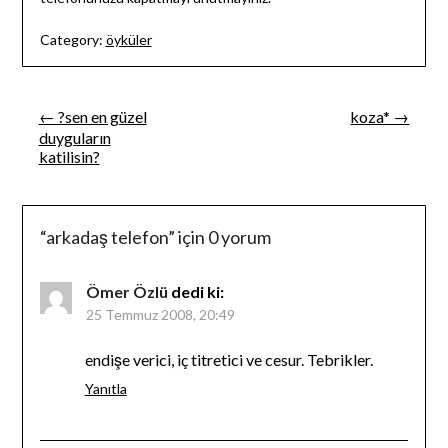
Category:
öyküler
Yazı
← ?sen en güzel
koza* →
duyguların
gezinmesi
katilisin?
“
arkadaş telefon
” için 0 yorum
Ömer Özlü
dedi ki:
25 Temmuz 2008, 20:49
endişe verici, iç titretici ve cesur. Tebrikler.
Yanıtla