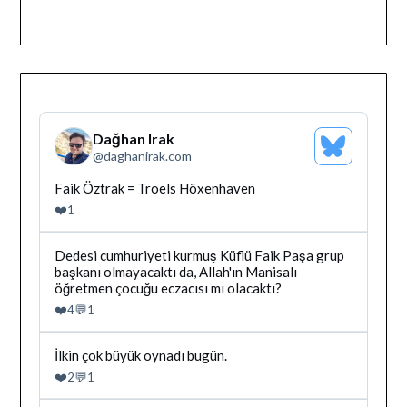
Dağhan Irak
Bluesky
@
daghanirak.com
Profilini
Gor
Bluesky'da
Faik Öztrak = Troels Höxenhaven
Dağhan
❤️
1
Irak
tarafindan
yazilan
Bluesky'da
Dedesi cumhuriyeti kurmuş Küflü Faik Paşa grup
gonderiyi
Dağhan
başkanı olmayacaktı da, Allah'ın Manisalı
goruntule
Irak
öğretmen çocuğu eczacısı mı olacaktı?
tarafindan
❤️
💬
4
1
yazilan
gonderiyi
goruntule
Bluesky'da
İlkin çok büyük oynadı bugün.
Dağhan
❤️
💬
2
1
Irak
tarafindan