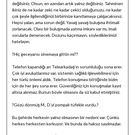
değilsiniz. Olsun, en azından artık yalnız değilsiniz. Tahminen
ikiniz de ne kadar zeki, ne kadar çekici olduğunuzu, ne kadar
çok şeyle ilgilendiğinizi birbirinize kanıtlamaya çalışacaksınız.
Hepsi yalan, ama sorun değil. Yavaş yavaş buluşma ihtimali
zorlanacak. Olası bir buluşmada yatma imkanı var mı, imalı
sorularla denenecek. Dozunu kaçırmayın, söylediklerimizi
hatırlayın.
?Hiç geceyarısı sinemaya gittin mi??
Telefon kapandığı an Telearkadaş’ın sorumluluğu sona erer.
Çok iyi avukatlarımız var, sistemin sağlıklı işleyebilmesi için
her türlü önlemi aldık. Telefon konuşması bittiğinde bizim
için de her şey sona erer. Güvenliğiniz için konuşmalar kayıt
altına alınmaz. Bunun böyle olmasını da siz kabul etmiştiniz.
?Gözü dönmüş M., D.’yi pompalı tüfekle vurdu.?
Bu şehirde herkesin yalnız olmasının bir nedeni var. Çünkü
herkes herkesten korkuyor. Ve bunda da haksız sayılmazlar.