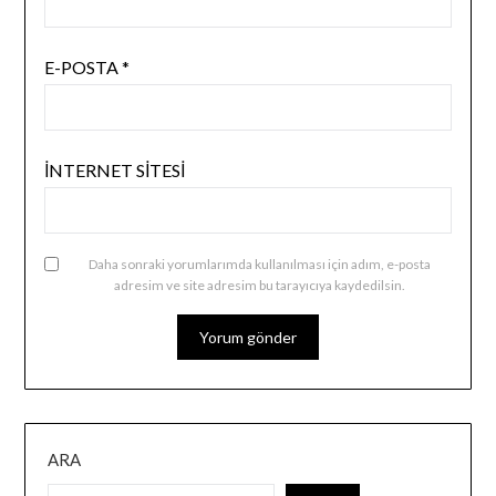
E-POSTA
*
İNTERNET SITESI
Daha sonraki yorumlarımda kullanılması için adım, e-posta
adresim ve site adresim bu tarayıcıya kaydedilsin.
ARA