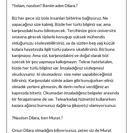
?Selam, nasılsın? Benim adım Dilara.?
Biz her gece siz izole insanları birbirine bağlıyoruz. Ne
yapacağınız size kalmış. Bizde her türlü bilginiz var, ama
karşınızdaki bunu bilmeyecek. Tercihinize göre üniversite
sınavına girecek tiplerle konuşup yüksek mühendis
olduğunuzu söyleyebililrsiniz, ya da sizden beş yaş küçük
kızlara hayatınızla ilgili türlü palavra sıkabilirsiniz. Biz buna
karışmayız. Ama sizi, karşınızdakini ve doğal olarak bizi
üzecek bir şey yapmaya kalkışmayın. Tekrar hatırlatalım,
bizde her türlü bilginiz var. İmzaladığınız sözleşmeyi
okuduysanız -ki okumadınız- size neler yapabileceğimizi
bilirsiniz. Karşınızdaki sizinle adam gibi konuşurken eliniz
olmadık yerlere gitmesin, ilk derin nefesi verdiğiniz an
kapınızda biteriz. Okumadan imzaladığınız belgeler arasında
bir feragatname de var. Telearkadaş hizmetini kullanırken
kazara ağzınız burnunuz dağılırsa şikayetçi olamıyorsunuz.
?Nasılsın Dilara, ben Murat.?
Onun Dilara olmadığını biliyorsunuz, zaten siz de Murat