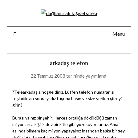
Skip
to
content
Menu
arkadaş telefon
22 Temmuz 2008
tarihinde yayımlandı
?Telearkadaş’a hoşgeldiniz. Lütfen telefon numaranızı
tuşladıktan sonra yıldız tuşuna basın ve size verilen şifreyi
girin?
Burası yalnız bir şehir. Herkes ortalığa döküldüğü zaman
milyonlarca kişilik dev bir kitle gibi gözüküyorsunuz. Ama
aslında bilmem kaç milyon yapayalnız insandan başka bir şey
değilsiniz. Tanıyabileceğiniz, sevebileceğiniz ya da nefret