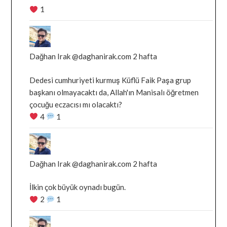
1
gonderiyi
goruntule
Bluesky'da
Dağhan
Irak
Dağhan Irak
@daghanirak.com
2 hafta
tarafindan
Dedesi cumhuriyeti kurmuş Küflü Faik Paşa grup
yazilan
başkanı olmayacaktı da, Allah'ın Manisalı öğretmen
gonderiyi
çocuğu eczacısı mı olacaktı?
goruntule
4
1
Bluesky'da
Dağhan
Irak
Dağhan Irak
@daghanirak.com
2 hafta
tarafindan
İlkin çok büyük oynadı bugün.
yazilan
2
1
gonderiyi
goruntule
Bluesky'da