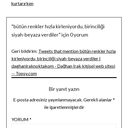
gezinmesi
kurtarırken
“
bütün renkler hızla kirleniyordu, birinciliği
siyah-beyaza verdiler
” için 0 yorum
Geri bildirim:
Tweets that mention bütün renkler hızla
kirleniyordu, birinciliği siyah-beyaza verdiler |
daghaniraknoktakom - Dağhan Irak kişisel web sitesi
-- Topsy.com
Bir yanıt yazın
E-posta adresiniz yayınlanmayacak.
Gerekli alanlar
*
ile işaretlenmişlerdir
YORUM
*