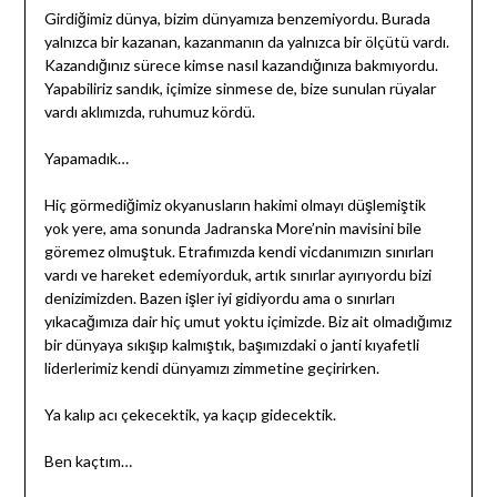
Girdiğimiz dünya, bizim dünyamıza benzemiyordu. Burada
yalnızca bir kazanan, kazanmanın da yalnızca bir ölçütü vardı.
Kazandığınız sürece kimse nasıl kazandığınıza bakmıyordu.
Yapabiliriz sandık, içimize sinmese de, bize sunulan rüyalar
vardı aklımızda, ruhumuz kördü.
Yapamadık…
Hiç görmediğimiz okyanusların hakimi olmayı düşlemiştik
yok yere, ama sonunda Jadranska More’nin mavisini bile
göremez olmuştuk. Etrafımızda kendi vicdanımızın sınırları
vardı ve hareket edemiyorduk, artık sınırlar ayırıyordu bizi
denizimizden. Bazen işler iyi gidiyordu ama o sınırları
yıkacağımıza dair hiç umut yoktu içimizde. Biz ait olmadığımız
bir dünyaya sıkışıp kalmıştık, başımızdaki o janti kıyafetli
liderlerimiz kendi dünyamızı zimmetine geçirirken.
Ya kalıp acı çekecektik, ya kaçıp gidecektik.
Ben kaçtım…