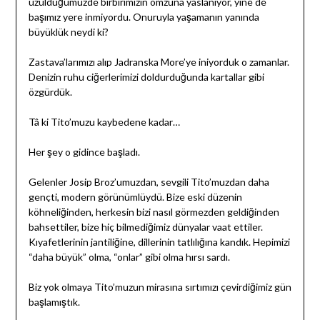
üzüldüğümüzde birbirimizin omzuna yaslanıyor, yine de
başımız yere inmiyordu. Onuruyla yaşamanın yanında
büyüklük neydi ki?
Zastava’larımızı alıp Jadranska More’ye iniyorduk o zamanlar.
Denizin ruhu ciğerlerimizi doldurduğunda kartallar gibi
özgürdük.
Tâ ki Tito’muzu kaybedene kadar…
Her şey o gidince başladı.
Gelenler Josip Broz’umuzdan, sevgili Tito’muzdan daha
gençti, modern görünümlüydü. Bize eski düzenin
köhneliğinden, herkesin bizi nasıl görmezden geldiğinden
bahsettiler, bize hiç bilmediğimiz dünyalar vaat ettiler.
Kıyafetlerinin jantiliğine, dillerinin tatlılığına kandık. Hepimizi
“daha büyük” olma, “onlar” gibi olma hırsı sardı.
Biz yok olmaya Tito’muzun mirasına sırtımızı çevirdiğimiz gün
başlamıştık.