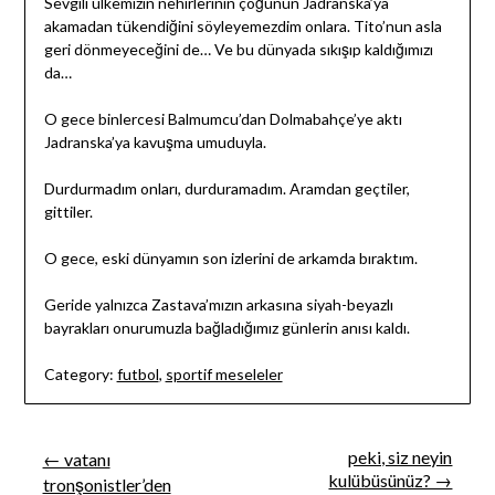
Sevgili ülkemizin nehirlerinin çoğunun Jadranska’ya
akamadan tükendiğini söyleyemezdim onlara. Tito’nun asla
geri dönmeyeceğini de… Ve bu dünyada sıkışıp kaldığımızı
da…
O gece binlercesi Balmumcu’dan Dolmabahçe’ye aktı
Jadranska’ya kavuşma umuduyla.
Durdurmadım onları, durduramadım. Aramdan geçtiler,
gittiler.
O gece, eski dünyamın son izlerini de arkamda bıraktım.
Geride yalnızca Zastava’mızın arkasına siyah-beyazlı
bayrakları onurumuzla bağladığımız günlerin anısı kaldı.
Category:
futbol
,
sportif meseleler
Yazı
peki, siz neyin
← vatanı
kulübüsünüz? →
tronşonistler’den