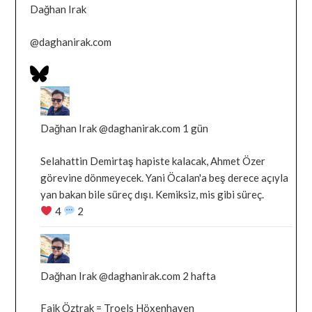
Dağhan Irak
@
daghanirak.com
Bluesky
Profilini
Bluesky'da
Gor
Dağhan
Irak
Dağhan Irak
@daghanirak.com
1 gün
tarafindan
Selahattin Demirtaş hapiste kalacak, Ahmet Özer
yazilan
görevine dönmeyecek. Yani Öcalan'a beş derece açıyla
gonderiyi
yan bakan bile süreç dışı. Kemiksiz, mis gibi süreç.
goruntule
4
2
Bluesky'da
Dağhan
Irak
Dağhan Irak
@daghanirak.com
2 hafta
tarafindan
Faik Öztrak = Troels Höxenhaven
yazilan