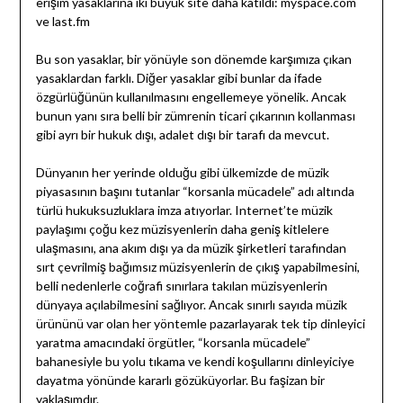
erişim yasaklarına iki büyük site daha katıldı: myspace.com
ve last.fm
Bu son yasaklar, bir yönüyle son dönemde karşımıza çıkan
yasaklardan farklı. Diğer yasaklar gibi bunlar da ifade
özgürlüğünün kullanılmasını engellemeye yönelik. Ancak
bunun yanı sıra belli bir zümrenin ticari çıkarının kollanması
gibi ayrı bir hukuk dışı, adalet dışı bir tarafı da mevcut.
Dünyanın her yerinde olduğu gibi ülkemizde de müzik
piyasasının başını tutanlar “korsanla mücadele” adı altında
türlü hukuksuzluklara imza atıyorlar. Internet’te müzik
paylaşımı çoğu kez müzisyenlerin daha geniş kitlelere
ulaşmasını, ana akım dışı ya da müzik şirketleri tarafından
sırt çevrilmiş bağımsız müzisyenlerin de çıkış yapabilmesini,
belli nedenlerle coğrafi sınırlara takılan müzisyenlerin
dünyaya açılabilmesini sağlıyor. Ancak sınırlı sayıda müzik
ürününü var olan her yöntemle pazarlayarak tek tip dinleyici
yaratma amacındaki örgütler, “korsanla mücadele”
bahanesiyle bu yolu tıkama ve kendi koşullarını dinleyiciye
dayatma yönünde kararlı gözüküyorlar. Bu faşizan bir
yaklaşımdır.