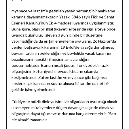
myspace ve last.fm’e getirilen yasak herhangi bir mahkeme
kararına dayanmamaktadır. Yasak, 5846 sayılı Fikir ve Sanat
Eserleri Kanunu’nun Ek-4 maddesi uyarınca uygulanmıştır.
Buna göre, olası bir ihlal şikayeti ertesinde ilgili siteye önce
uyarıda bulunulur, izleyen 3 gün içinde bir düzeltme
yapılmadığında da erişim engelleme uygulanır. 26 Haziran’da
verilen başsavcılık kararının 19 Eylül’de yasağa dönüşmesi,
bayram tatilinin beklendiğini ve böylelikle yasak kararının
bozulmasının geciktirilmesinin amaçlandığını
göstermektedir. Bunun meali şudur: Türkiye’deki müzik
oligarşisinin kötü niyeti, mevcut iktidarın çıkarıyla
kesişmektedir. Zaten last.fm ve myspace gibi bağımsız
seslere açık kanalların susturulması iki tarafın da net bir
şekilde işine gelmektedir.
Türkiye’de müzik dinleyicisine ve oligarkların oyuncağı olmak
istemeyen müzisyenlere düşen dayanışma içinde olmak ve
oligarşinin dayattığı mevcut duruma karşı direnmektir. “Sazı
ele almak” zamanıdır.