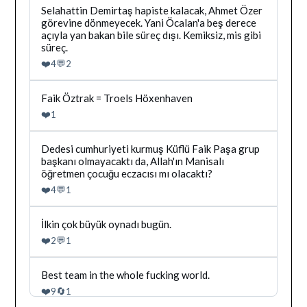
Gor
Bluesky'da
Selahattin Demirtaş hapiste kalacak, Ahmet Özer
Dağhan
görevine dönmeyecek. Yani Öcalan'a beş derece
Irak
açıyla yan bakan bile süreç dışı. Kemiksiz, mis gibi
tarafindan
süreç.
yazilan
❤️
💬
4
2
gonderiyi
goruntule
Bluesky'da
Faik Öztrak = Troels Höxenhaven
Dağhan
❤️
1
Irak
tarafindan
yazilan
Bluesky'da
Dedesi cumhuriyeti kurmuş Küflü Faik Paşa grup
gonderiyi
Dağhan
başkanı olmayacaktı da, Allah'ın Manisalı
goruntule
Irak
öğretmen çocuğu eczacısı mı olacaktı?
tarafindan
❤️
💬
4
1
yazilan
gonderiyi
goruntule
Bluesky'da
İlkin çok büyük oynadı bugün.
Dağhan
❤️
💬
2
1
Irak
tarafindan
yazilan
Bluesky'da
Best team in the whole fucking world.
gonderiyi
Dağhan
❤️
🔄
9
1
goruntule
Irak