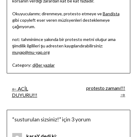
korsanın verdiği zarardan kat be kat fazladır.
Okuyucularımı; direnmeye, protesto etmeye ve
Bandista
gibi copyleft eser veren müzisyenleri desteklemeye
çağırıyorum.
not: tahminimce yakında bir protesto metni oluşur ama
şimdilik ilgilileri şu adresten kaygılandırabilirsiniz:
muyap@mu-yap.org
Category:
diğer yazılar
Yazı
protesto zamanı!!!
← ACİL
→
DUYURU!!!
gezinmesi
“
susturulan sizsiniz!
” için 3 yorum
karaY
dedi ki: