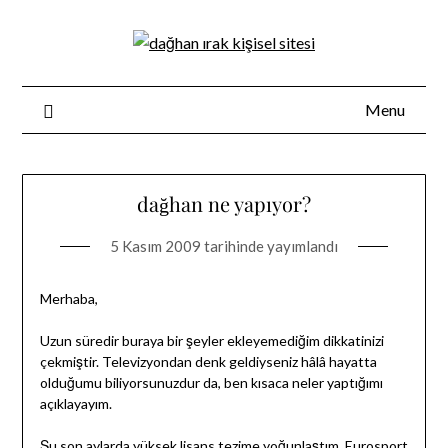
Skip
to
content
Menu
dağhan ne yapıyor?
5 Kasım 2009
tarihinde yayımlandı
Merhaba,
Uzun süredir buraya bir şeyler ekleyemediğim dikkatinizi
çekmiştir. Televizyondan denk geldiyseniz hâlâ hayatta
olduğumu biliyorsunuzdur da, ben kısaca neler yaptığımı
açıklayayım.
Şu son aylarda yüksek lisans tezime yoğunlaştım. Eurosport