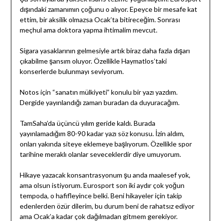
dışındaki zamanımın çoğunu o alıyor. Epeyce bir mesafe kat
ettim, bir aksilik olmazsa Ocak’ta bitireceğim. Sonrası
meçhul ama doktora yapma ihtimalim mevcut.
Sigara yasaklarının gelmesiyle artık biraz daha fazla dışarı
çıkabilme şansım oluyor. Özellikle Haymatlos’taki
konserlerde bulunmayı seviyorum.
Notos için “sanatın mülkiyeti” konulu bir yazı yazdım.
Dergide yayınlandığı zaman buradan da duyuracağım.
TamSaha’da üçüncü yılım geride kaldı. Burada
yayınlamadığım 80-90 kadar yazı söz konusu. İzin aldım,
onları yakında siteye eklemeye başlıyorum. Özellikle spor
tarihine meraklı olanlar seveceklerdir diye umuyorum.
Hikaye yazacak konsantrasyonum şu anda maalesef yok,
ama olsun istiyorum. Eurosport son iki aydır çok yoğun
tempoda, o hafifleyince belki. Beni hikayeler için takip
edenlerden özür dilerim, bu durum beni de rahatsız ediyor
ama Ocak’a kadar çok dağılmadan gitmem gerekiyor.