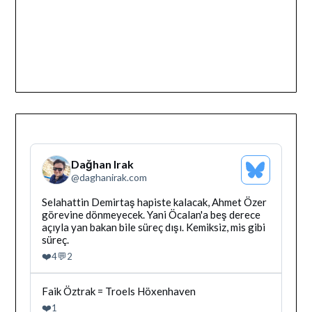
Dağhan Irak
Bluesky
@
daghanirak.com
Profilini
Gor
Bluesky'da
Selahattin Demirtaş hapiste kalacak, Ahmet Özer
Dağhan
görevine dönmeyecek. Yani Öcalan'a beş derece
Irak
açıyla yan bakan bile süreç dışı. Kemiksiz, mis gibi
tarafindan
süreç.
yazilan
❤️
💬
4
2
gonderiyi
goruntule
Bluesky'da
Faik Öztrak = Troels Höxenhaven
Dağhan
❤️
1