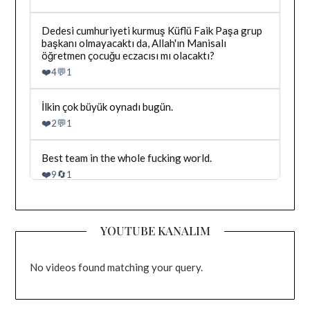
Irak
tarafindan
yazilan
Bluesky'da
Dedesi cumhuriyeti kurmuş Küflü Faik Paşa grup
gonderiyi
Dağhan
başkanı olmayacaktı da, Allah'ın Manisalı
goruntule
Irak
öğretmen çocuğu eczacısı mı olacaktı?
tarafindan
❤️
💬
4
1
yazilan
gonderiyi
goruntule
Bluesky'da
İlkin çok büyük oynadı bugün.
Dağhan
❤️
💬
2
1
Irak
tarafindan
yazilan
Bluesky'da
Best team in the whole fucking world.
gonderiyi
Dağhan
❤️
🔄
9
1
goruntule
Irak
tarafindan
yazilan
gonderiyi
YOUTUBE KANALIM
goruntule
No videos found matching your query.