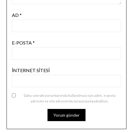
AD
*
E-POSTA
*
İNTERNET SITESI
Daha sonraki yorumlarımda kullanılması için adım, e-posta
adresim ve site adresim bu tarayıcıya kaydedilsin.