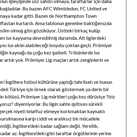
lun işleyişinde söz sahibi olmaya, taraftarlar için daha
a başladılar. Bu bazen AFC Wimbledon, FC United ve
urmaya kadar gitti. Bazen de Northampton Town
 iflastan kurtardı. Ama tablonun geneline baktığımızda
teslim olmuş gibi gözüküyor. Üstteki birkaç kulüp
kım ise kayyuma devredilmiş durumda. Alt liglerdeki
ısı ise aklın alabileceği boyutu çoktan geçti. Prömiyer
iğin kaynağı da çoğu kez şaibeli. Tribünlerde ise
ar artık yok. Prömiyer Lig maçları artık zenginlerin ve
i İngiltere futbol kültürüne yaptığı tahribatı ve bunun
eli Türkiye için örnek olarak göstermek ya derin bir
 İşin kötüsü, Prömiyer Lig müritleri çoğu kez dürüstçe ?biz
ruz? diyemiyorlar. Bu ligin sahte ışıltısını sürekli
gerçek niyeti telaffuz etmeye korkmaktan kaynaklı
kurulmasına karşı ciddi ve aralıksız bir mücadele
mliği, İngiltere’deki kadar sağlam değil. Yerellik,
dar az. İngiltere’deki gibi taraftar örgütlerinin yerine