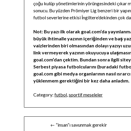
çoğu kulüp yönetimlerinin yörüngesindeki çıkar m
sonucu. Bu yüzden Prömiyer Lig benzeri bir yapın
futbol severlerine etkisi İngiltere’dekinden çok da
Not: Bu yazı ilk olarak goal.com’da yayınlanmak
büyük ihtimalle yazının içeriğinden ve baş yaz
vaizlerinden biri olmasından dolayı yazıyı uz
link vermeyerek yazının okuyucuya ulaşmasını
goal.com’dan çektim. Bundan sonra ilgili sit
Serbest piyasa futbolcularını (buradaki fut
goal.com gibi medya organlarının nasıl ısrarc
yüklenmem gerektiğini bir kez daha anladım.
Category:
futbol
,
sportif meseleler
Yazı
← “insan”ı savunmak gerekir