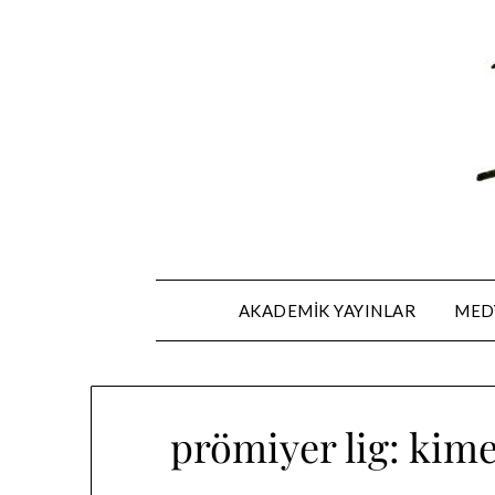
Skip
to
content
AKADEMIK YAYINLAR
MEDY
prömiyer lig: kime