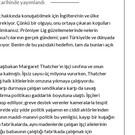
tarihinde yayımlandı
g hakkında konuşabilmek için İngiltere’nin ve ülke
rekiyor. Çünkü bir olguyu, onu ortaya çıkaran koşulları
mkansız. Prömiyer Lig güzellemelerinde nelerin
sa?cılarının gerçek gündemi; yani Türkiye’de ve dünyada
çıkıyor. Benim de bu yazıdaki hedefim, tam da bunları açık
 Başbakan Margaret Thatcher’ın işçi sınıfına ve onun
a kalmıştı. İşsiz sayısı üç milyona vururken, Thatcher
ş halk kitlelerinin omzuna yıkmaya çalışıyordu.
arşı durmaya çalışan sendikalara karşı da savaş
rma politikası gaddarlık boyutuna ulaştı. İşçileri
asp ediliyor, greve destek verenler kameralarla tespit
e’de yüz yıldır politik yaşamın en ciddi aktörlerinden
ıfının maddi-manevi-politik bu yenilgisi, kayıp bir kuşağın
 fabrikalarda, aynı madenlerde çalışan işçi ailelerinin
uğu babasının çalıştığı fabrikada çalışmak için