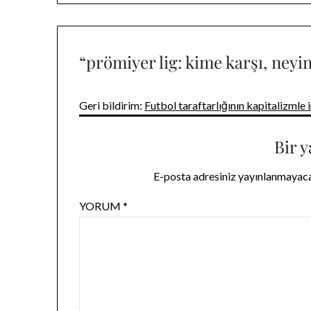
gezinmesi
“
prömiyer lig: kime karşı, neyi
Geri bildirim:
Futbol taraftarlığının kapitalizmle 
Bir y
E-posta adresiniz yayınlanmayac
YORUM
*