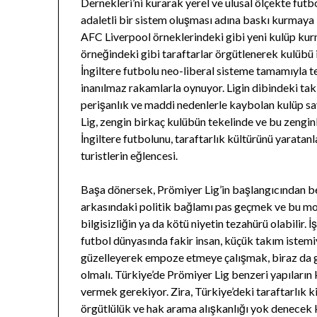
Dernekleri’ni kurarak yerel ve ulusal ölçekte futbo
adaletli bir sistem oluşması adına baskı kurmay
AFC Liverpool örneklerindeki gibi yeni kulüp k
örneğindeki gibi taraftarlar örgütlenerek kulübü
İngiltere futbolu neo-liberal sisteme tamamıyla 
inanılmaz rakamlarla oynuyor. Ligin dibindeki ta
perişanlık ve maddi nedenlerle kaybolan kulüp say
Lig, zengin birkaç kulübün tekelinde ve bu zenginl
İngiltere futbolunu, taraftarlık kültürünü yaratanl
turistlerin eğlencesi.
Başa dönersek, Prömiyer Lig’in başlangıcından ber
arkasındaki politik bağlamı pas geçmek ve bu mod
bilgisizliğin ya da kötü niyetin tezahürü olabilir.
futbol dünyasında fakir insan, küçük takım istemiyo
güzelleyerek empoze etmeye çalışmak, biraz da 
olmalı. Türkiye’de Prömiyer Lig benzeri yapıların 
vermek gerekiyor. Zira, Türkiye’deki taraftarlık ki
örgütlülük ve hak arama alışkanlığı yok denecek ka