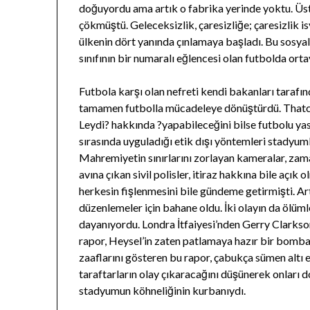
doğuyordu ama artık o fabrika yerinde yoktu. Üst
çökmüştü. Geleceksizlik, çaresizliğe; çaresizlik i
ülkenin dört yanında çınlamaya başladı. Bu sosyal
sınıfının bir numaralı eğlencesi olan futbolda ort
Futbola karşı olan nefreti kendi bakanları tarafı
tamamen futbolla mücadeleye dönüştürdü. Thatc
Leydi? hakkında ?yapabileceğini bilse futbolu 
sırasında uyguladığı etik dışı yöntemleri stadyum
Mahremiyetin sınırlarını zorlayan kameralar, za
avına çıkan sivil polisler, itiraz hakkına bile açı
herkesin fişlenmesini bile gündeme getirmişti. A
düzenlemeler için bahane oldu. İki olayın da ölüm
dayanıyordu. Londra İtfaiyesi’nden Gerry Clarkson
rapor, Heysel’in zaten patlamaya hazır bir bom
zaaflarını gösteren bu rapor, çabukça sümen altı e
taraftarların olay çıkaracağını düşünerek onları 
stadyumun köhneliğinin kurbanıydı.