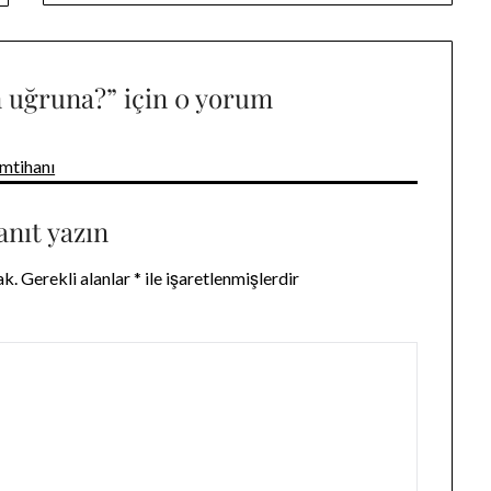
n uğruna?
” için 0 yorum
imtihanı
anıt yazın
ak.
Gerekli alanlar
*
ile işaretlenmişlerdir