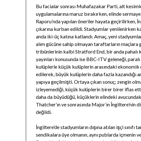
Bu facialar sonrası Muhafazakar Parti, alt kesimle
uygulamalarına maruz bırakırken, elinde sermaye 
Raporu’nda yapılan öneriler hayata geçirilirken, İ
çıkarına kurban edildi. Stadyumlar yenilenirken ka
anda iki-üç katına katlandı. Amaç, yeni stadyuml
alım gücüne sahip olmayan taraftarların maçlara
tribünlerinin kalbi Stratford End, bir anda pahalı
yayınları konusunda ise BBC-ITV geleneği, paral
kulüplerle küçük kulüplerin arasındaki ekonomik 
edilerek, büyük kulüplerin daha fazla kazandığı 
yapıya geçilmişti. Ortaya çıkan sonuç; zengin olma
izleyemediği, küçük kulüplerin birer birer iflas et
daha da büyüdüğü, küçüklerin elindeki avucundak
Thatcher’ın ve sonrasında Major’ın İngiltere’nin d
değildi.
İngiltere’de stadyumların dışına atılan işçi sınıfı t
sendikalara üye olmanın, aynı publarda içmenin ve