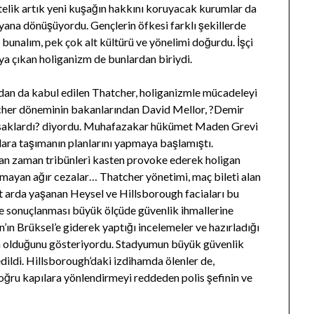
elik artık yeni kuşağın hakkını koruyacak kurumlar da
syana dönüşüyordu. Gençlerin öfkesi farklı şekillerde
 bunalım, pek çok alt kültürü ve yönelimi doğurdu. İşçi
aya çıkan holiganizm de bunlardan biriydi.
ndan da kabul edilen Thatcher, holiganizmle mücadeleyi
her döneminin bakanlarından David Mellor, ?Demir
yasaklardı? diyordu. Muhafazakar hükümet Maden Grevi
lara taşımanın planlarını yapmaya başlamıştı.
man zaman tribünleri kasten provoke ederek holigan
k olmayan ağır cezalar… Thatcher yönetimi, maç bileti alan
rt arda yaşanan Heysel ve Hillsborough faciaları bu
le sonuçlanması büyük ölçüde güvenlik ihmallerine
’ın Brüksel’e giderek yaptığı incelemeler ve hazırladığı
ba olduğunu gösteriyordu. Stadyumun büyük güvenlik
dildi. Hillsborough’daki izdihamda ölenler de,
doğru kapılara yönlendirmeyi reddeden polis şefinin ve