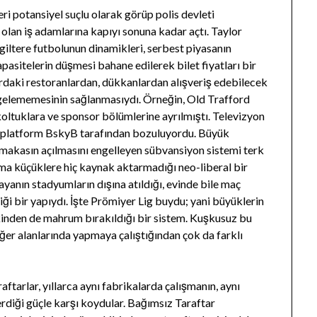
ri potansiyel suçlu olarak görüp polis devleti
olan iş adamlarına kapıyı sonuna kadar açtı. Taylor
ngiltere futbolunun dinamikleri, serbest piyasanın
pasitelerin düşmesi bahane edilerek bilet fiyatları bir
ardaki restoranlardan, dükkanlardan alışveriş edebilecek
 gelememesinin sağlanmasıydı. Örneğin, Old Trafford
 koltuklara ve sponsor bölümlerine ayrılmıştı. Televizyon
ı platform BskyB tarafından bozuluyordu. Büyük
makasın açılmasını engelleyen sübvansiyon sistemi terk
ama küçüklere hiç kaynak aktarmadığı neo-liberal bir
yanın stadyumların dışına atıldığı, evinde bile maç
tiği bir yapıydı. İşte Prömiyer Lig buydu; yani büyüklerin
inden de mahrum bırakıldığı bir sistem. Kuşkusuz bu
iğer alanlarında yapmaya çalıştığından çok da farklı
araftarlar, yıllarca aynı fabrikalarda çalışmanın, aynı
rdiği güçle karşı koydular. Bağımsız Taraftar