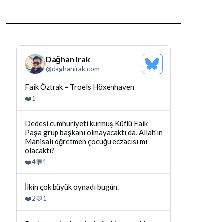
Dağhan Irak
Bluesky
@
daghanirak.com
Profilini
Gor
Bluesky'da
Faik Öztrak = Troels Höxenhaven
Dağhan
❤️
1
Irak
tarafindan
yazilan
Bluesky'da
Dedesi cumhuriyeti kurmuş Küflü Faik
gonderiyi
Dağhan
Paşa grup başkanı olmayacaktı da, Allah'ın
goruntule
Irak
Manisalı öğretmen çocuğu eczacısı mı
tarafindan
olacaktı?
yazilan
❤️
💬
4
1
gonderiyi
goruntule
Bluesky'da
İlkin çok büyük oynadı bugün.
Dağhan
❤️
💬
2
1
Irak
tarafindan
yazilan