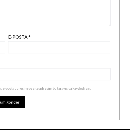
E-POSTA
*
, e-posta adresim ve site adresim bu tarayıcıya kaydedilsin.