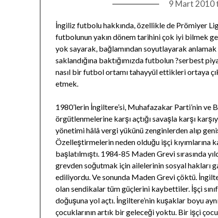
9 Mart 2010
İngiliz futbolu hakkında, özellikle de Prömiyer Li
futbolunun yakın dönem tarihini çok iyi bilmek ge
yok sayarak, bağlamından soyutlayarak anlamak i
saklandığına baktığımızda futbolun ?serbest piya
nasıl bir futbol ortamı tahayyül ettikleri ortaya 
etmek.
1980’lerin İngiltere’si, Muhafazakar Parti’nin ve
örgütlenmelerine karşı açtığı savaşla karşı karşıy
yönetimi hâlâ vergi yükünü zenginlerden alıp geni
Özelleştirmelerin neden olduğu işçi kıyımlarına k
başlatılmıştı. 1984-85 Maden Grevi sırasında yıldı
grevden soğutmak için ailelerinin sosyal hakları g
ediliyordu. Ve sonunda Maden Grevi çöktü. İngilter
olan sendikalar tüm güçlerini kaybettiler. İşçi sın
doğuşuna yol açtı. İngiltere’nin kuşaklar boyu aynı
çocuklarının artık bir geleceği yoktu. Bir işçi çoc