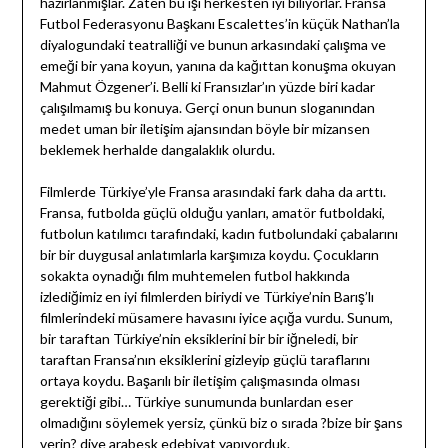
hazırlanmışlar. Zaten bu işi herkesten iyi biliyorlar. Fransa
Futbol Federasyonu Başkanı Escalettes’in küçük Nathan’la
diyalogundaki teatralliği ve bunun arkasındaki çalışma ve
emeği bir yana koyun, yanına da kağıttan konuşma okuyan
Mahmut Özgener’i. Belli ki Fransızlar’ın yüzde biri kadar
çalışılmamış bu konuya. Gerçi onun bunun sloganından
medet uman bir iletişim ajansından böyle bir mizansen
beklemek herhalde dangalaklık olurdu.
Filmlerde Türkiye’yle Fransa arasındaki fark daha da arttı.
Fransa, futbolda güçlü olduğu yanları, amatör futboldaki,
futbolun katılımcı tarafındaki, kadın futbolundaki çabalarını
bir bir duygusal anlatımlarla karşımıza koydu. Çocukların
sokakta oynadığı film muhtemelen futbol hakkında
izlediğimiz en iyi filmlerden biriydi ve Türkiye’nin Barış’lı
filmlerindeki müsamere havasını iyice açığa vurdu. Sunum,
bir taraftan Türkiye’nin eksiklerini bir bir iğneledi, bir
taraftan Fransa’nın eksiklerini gizleyip güçlü taraflarını
ortaya koydu. Başarılı bir iletişim çalışmasında olması
gerektiği gibi… Türkiye sunumunda bunlardan eser
olmadığını söylemek yersiz, çünkü biz o sırada ?bize bir şans
verin? diye arabesk edebiyat yapıyorduk.