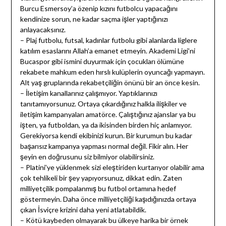
Burcu Esmersoy’a özenip kızını futbolcu yapacağını
kendinize sorun, ne kadar saçma işler yaptığınızı
anlayacaksınız.
– Plaj futbolu, futsal, kadınlar futbolu gibi alanlarda liglere
katılım esaslarını Allah’a emanet etmeyin. Akademi Ligi’ni
Bucaspor gibi ismini duyurmak için çocukları ölümüne
rekabete mahkum eden hırslı kulüplerin oyuncağı yapmayın.
Alt yaş gruplarında rekabetçiliğin önünü bir an önce kesin.
– İletişim kanallarınız çalışmıyor. Yaptıklarınızı
tanıtamıyorsunuz. Ortaya çıkardığınız halkla ilişkiler ve
iletişim kampanyaları amatörce. Çalıştığınız ajanslar ya bu
işten, ya futboldan, ya da ikisinden birden hiç anlamıyor.
Gerekiyorsa kendi ekibinizi kurun. Bir kurumun bu kadar
başarısız kampanya yapması normal değil. Fikir alın. Her
şeyin en doğrusunu siz bilmiyor olabilirsiniz.
– Platini’ye yüklenmek sizi eleştiriden kurtarıyor olabilir ama
çok tehlikeli bir şey yapıyorsunuz, dikkat edin. Zaten
milliyetçilik pompalanmış bu futbol ortamına hedef
göstermeyin. Daha önce milliyetçiliği kaşıdığınızda ortaya
çıkan İsviçre krizini daha yeni atlatabildik.
– Kötü kaybeden olmayarak bu ülkeye harika bir örnek