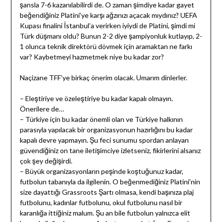
şansla 7-6 kazanılabilirdi de. O zaman şimdiye kadar gayet
beğendiğiniz Platini’ye karşı ağzınızı açacak mıydınız? UEFA
Kupası finalini İstanbul’a verirken iyiydi de Platini, şimdi mi
Türk düşmanı oldu? Bunun 2-2 diye şampiyonluk kutlayıp, 2-
1 olunca teknik direktörü dövmek için aramaktan ne farkı
var? Kaybetmeyi hazmetmek niye bu kadar zor?
Naçizane TFF’ye birkaç önerim olacak. Umarım dinlerler.
– Eleştiriye ve özeleştiriye bu kadar kapalı olmayın.
Önerilere de…
– Türkiye için bu kadar önemli olan ve Türkiye halkının
parasıyla yapılacak bir organizasyonun hazırlığını bu kadar
kapalı devre yapmayın. Şu feci sunumu spordan anlayan
güvendiğiniz on tane iletişimciye izletseniz, fikirlerini alsanız
çok şey değişirdi.
– Büyük organizasyonların peşinde koştuğunuz kadar,
futbolun tabanıyla da ilgilenin. O beğenmediğiniz Platini’nin
size dayattığı Grassroots Şartı olmasa, kendi başınıza plaj
futbolunu, kadınlar futbolunu, okul futbolunu nasıl bir
karanlığa ittiğiniz malum. Şu an bile futbolun yalnızca elit