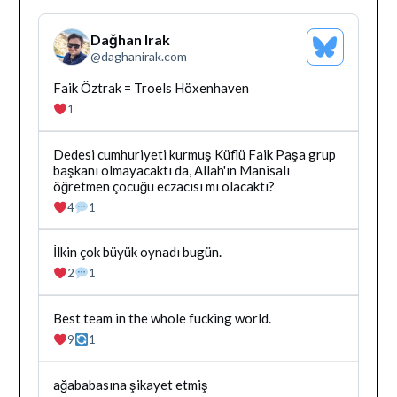
Dağhan Irak
Bluesky
@
daghanirak.com
Profilini
Gor
Bluesky'da
Faik Öztrak = Troels Höxenhaven
Dağhan
1
Irak
tarafindan
yazilan
Bluesky'da
Dedesi cumhuriyeti kurmuş Küflü Faik Paşa grup
gonderiyi
Dağhan
başkanı olmayacaktı da, Allah'ın Manisalı
goruntule
Irak
öğretmen çocuğu eczacısı mı olacaktı?
tarafindan
4
1
yazilan
gonderiyi
goruntule
Bluesky'da
İlkin çok büyük oynadı bugün.
Dağhan
2
1
Irak
tarafindan
yazilan
Bluesky'da
Best team in the whole fucking world.
gonderiyi
Dağhan
9
1
goruntule
Irak
tarafindan
yazilan
Bluesky'da
ağababasına şikayet etmiş
gonderiyi