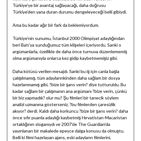
Türkiye’ye bir avantaj sağlayacağı, daha doğrusu
Türkiye’den yana duran durumu dengeleyeceği belli gibiydi.
Ama bu kadar ağır bir fark da beklemiyordum.
Türkiye’nin sunumu, İstanbul 2000 Olimpiyat adaylığından
beri Batı’ya sunduğumuz tüm klişeleri içeriyordu. Sanki o
argümanlarla, özellikle de daha önce turnuva düzenlememiş
olma argümanıyla onlarca kez gidip kaybetmemişiz gibi.
Daha kötüsü verilen mesajdı. Sanki bu iş için canla başla
çalışılmamış, tüm adaylarınkinden daha sağlam bir dosya
hazırlanmamış gibi, ?bize bir şans verin? diye tutturuldu. Bu
kadar sağlam bir çalışmanın ana argümanı ?bize verin, çünkü
bir biz yapmadık? olur mu? Şu filmleri bir tanecik söylem
analizi uzmanına gösterseniz, ?bu filmlerden çaresizlik
akıyor? derdi. Kaldı daha korkuncu ?bize bir şans verin? daha
önce sıfır puanla adaylığı kaybetmiş Hırvatistan-Macaristan
ortaklığının sloganıydı ve 2007’de The Guardian’da
yayınlanan bir makalede epeyce dalga konusu da olmuştu.
Belli ki filmi hazırlayan ajans, eski adayların filmlerini,