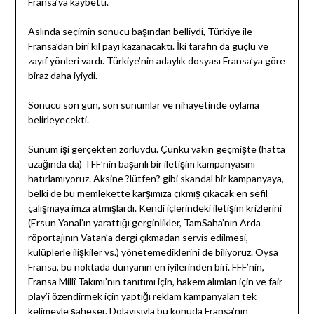
Fransa’ya kaybetti.
Aslında seçimin sonucu başından belliydi, Türkiye ile
Fransa’dan biri kıl payı kazanacaktı. İki tarafın da güçlü ve
zayıf yönleri vardı. Türkiye’nin adaylık dosyası Fransa’ya göre
biraz daha iyiydi.
Sonucu son gün, son sunumlar ve nihayetinde oylama
belirleyecekti.
Sunum işi gerçekten zorluydu. Çünkü yakın geçmişte (hatta
uzağında da) TFF’nin başarılı bir iletişim kampanyasını
hatırlamıyoruz. Aksine ?lütfen? gibi skandal bir kampanyaya,
belki de bu memlekette karşımıza çıkmış çıkacak en sefil
çalışmaya imza atmışlardı. Kendi içlerindeki iletişim krizlerini
(Ersun Yanal’ın yarattığı gerginlikler, TamSaha’nın Arda
röportajının Vatan’a dergi çıkmadan servis edilmesi,
kulüplerle ilişkiler vs.) yönetemediklerini de biliyoruz. Oysa
Fransa, bu noktada dünyanın en iyilerinden biri. FFF’nin,
Fransa Millî Takımı’nın tanıtımı için, hakem alımları için ve fair-
play’i özendirmek için yaptığı reklam kampanyaları tek
kelimeyle şaheser. Dolayısıyla bu konuda Fransa’nın