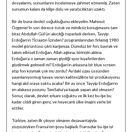
dosyalarını, sunumlarını incelemeye zahmet etmemiş. Zaten
sunumun kalanı da klişe dolu ve yaratıcılıktan uzaktı.
Bir de buna devlet soğukluğunu ekleyelim. Mahmut
Özgener’in son derece tutuk ve mimiksiz konuşmasını tam
biraz Abdullah Gül’ün akıcılığı toparladı derken, Tayyip
Erdoğan’ın ?İcraatın İçinden? programlarından fırlamış 1980
model görüntüsü çıktı karşımıza. Dümdüz bir fon, bayrak ve
takım elbiseli Erdoğan. Allah aşkına, birinizin aklına
Erdoğan’a o zaman zaman giydiği spor kıyafetlerden
giydirmek gelmedi mi? Erdoğan’ın arkasına bir blue screen
atıp fon koymak çok mu zordu? Ay’daki uzay üssünden
yayınlanıyormuş havası veren kalitesizlikte bir prodüksiyonu
hangi akıl oraya soktu acaba? Bir ay önce Tayyip Erdoğan’ın
en alakasız pozunu TamSaha’ya kapak yapan akıl olmasın?
Sonuç olarak, devlet erkanı soğuktu ve ilk kez bu işe bu
kadar ciddi giren genç ve heyecanlı ülke imajını yerle bir
ettiler.
Türkiye, zaten ilk çıkıyor olmanın dezavantajıyla
yüzyüzeyken Fransa’nın şovu başladı. Fransızlar bu işe iyi