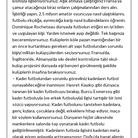
kısmıyla ilgileniyorsunuz. Aşık atmaya çalıştığınız Fransa’ya
çamur atacağınıza biraz onların çalışmalarından ders alın.
İşbirliği yapın, 2.5 milyon amatör oyuncuya nasıl ulaştıklarını,
futbolu ırkçılığa, ayrımcılığa karşı nasıl kullandıklarını öğrenin.
Dominique Rocheteau dünyada futbolun etiğini en iyi bilen
ve uygulayan kişi. Yardım istemek ayıp değildir. Tek başınıza
beceremiyorsunuz. Kulüplerin köle pazarı mantığından bir
an önce kurtarılması gereken alt yapı futbolundan sorumlu
kişiyi militan kulüpçülerden seçiyorsunuz. Fransa’da,
İngiltere’de, Almanya’da sıkı devlet kontrolüne tabi okul-
kulüp projesini dünyada eşi benzeri görülmemiş şekilde
kulüplerin insafına bırakıyorsunuz.
– Kadın futbolundan sorumlu görevliniz kadınların futbol
oynayabileceğine inanmıyor. Hasret Kayıkçı gibi dünyaca
tanınan bir kadın futbolcuyu bırakıp, Burcu Esmersoy gibi
kadın futboluyla (ve erkek futboluyla) ilgisi tartışılır bir ismi
sözcü yapıyorsunuz. Kadın futbolunu tanıtırken kadınlara,
genç kızlara, çocuklara değil, erkeklere hitap ediyor, maço
bir söylem kullanıyorsunuz. Dünyanın hiçbir ülkesinde
mankenlere salonda top oynatarak kadın futbolu
geliştirilmemiştir. Kadınların futbola ilgisini kadınları meta
olarak gören anlayışla arttıramazsınız. Doğu’da hangi ailenin