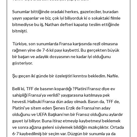
Sunumlar bittiğinde oradaki herkes, gazeteciler, buradan
yayın yapanlar ve biz, çok iyi biliyorduk ki o sokaktaki filmle
bitmediyse bu iş, Nathan defteri kapatıp teslim ettiğinde
bitmişti.
Türkiye, son sunumlarda Fransa karşısında rezil olmasına
rağmen yine de 7-6 kıl payı kaybetti. Bu gerçekten büyük
bir başarı ve adaylık dosyasının ne kadar iyi olduğunu
gösteriyor.
Şu geçen iki günde bir özeleştiri kırıntısı bekledim. Nafile.
Belli ki, TFF de basının kopardığı ?Platini Fransız diye ev
sahipliği Fransa’ya verildi? yaygarasına katılmaya pek
hevesli. Halbuki Fransa dün aday olmadı. Basın da, TFF de,
Platini’ye sitem eden Şenes Erzik de Fransa’nın aday
olduğunu ve UEFA Başkanı’nın bir Fransız olduğunu aylardır
gayet iyi biliyor. Buna itiraz etmeyip kaybetmeyi beklemek
ve sonra ağzına geleni söylemek bildiğin mızıkçılıktır. Ortada
6-7 kaybedilmiş bir seçim var. Düzgün bir sunumla ya da