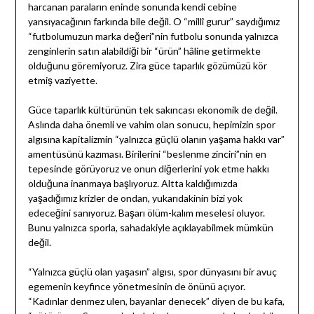
harcanan paraların eninde sonunda kendi cebine
yansıyacağının farkında bile değil. O “millî gurur” saydığımız
“futbolumuzun marka değeri”nin futbolu sonunda yalnızca
zenginlerin satın alabildiği bir “ürün” hâline getirmekte
olduğunu göremiyoruz. Zira güce taparlık gözümüzü kör
etmiş vaziyette.
Güce taparlık kültürünün tek sakıncası ekonomik de değil.
Aslında daha önemli ve vahim olan sonucu, hepimizin spor
algısına kapitalizmin “yalnızca güçlü olanın yaşama hakkı var”
amentüsünü kazıması. Birilerini “beslenme zinciri”nin en
tepesinde görüyoruz ve onun diğerlerini yok etme hakkı
olduğuna inanmaya başlıyoruz. Altta kaldığımızda
yaşadığımız krizler de ondan, yukarıdakinin bizi yok
edeceğini sanıyoruz. Başarı ölüm-kalım meselesi oluyor.
Bunu yalnızca sporla, sahadakiyle açıklayabilmek mümkün
değil.
“Yalnızca güçlü olan yaşasın” algısı, spor dünyasını bir avuç
egemenin keyfince yönetmesinin de önünü açıyor.
“Kadınlar denmez ulen, bayanlar denecek” diyen de bu kafa,