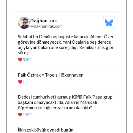
Dağhan Irak
Bluesky
@
daghanirak.com
Profilini
Gor
Bluesky'da
Selahattin Demirtaş hapiste kalacak, Ahmet Özer
Dağhan
görevine dönmeyecek. Yani Öcalan'a beş derece
Irak
açıyla yan bakan bile süreç dışı. Kemiksiz, mis gibi
tarafindan
süreç.
yazilan
3
1
gonderiyi
goruntule
Bluesky'da
Faik Öztrak = Troels Höxenhaven
Dağhan
1
Irak
tarafindan
yazilan
Bluesky'da
Dedesi cumhuriyeti kurmuş Küflü Faik Paşa grup
gonderiyi
Dağhan
başkanı olmayacaktı da, Allah'ın Manisalı
goruntule
Irak
öğretmen çocuğu eczacısı mı olacaktı?
tarafindan
4
1
yazilan
gonderiyi
goruntule
Bluesky'da
İlkin çok büyük oynadı bugün.