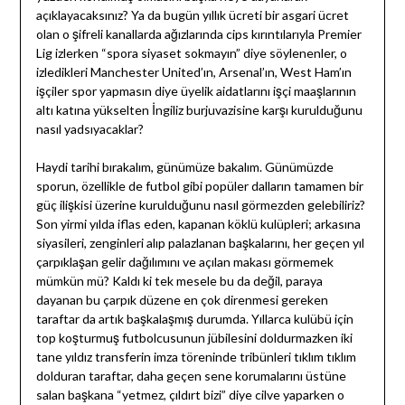
açıklayacaksınız? Ya da bugün yıllık ücreti bir asgari ücret
olan o şifreli kanallarda ağızlarında cips kırıntılarıyla Premier
Lig izlerken “spora siyaset sokmayın” diye söylenenler, o
izledikleri Manchester United’ın, Arsenal’ın, West Ham’ın
işçiler spor yapmasın diye üyelik aidatlarını işçi maaşlarının
altı katına yükselten İngiliz burjuvazisine karşı kurulduğunu
nasıl yadsıyacaklar?
Haydi tarihi bırakalım, günümüze bakalım. Günümüzde
sporun, özellikle de futbol gibi popüler dalların tamamen bir
güç ilişkisi üzerine kurulduğunu nasıl görmezden gelebiliriz?
Son yirmi yılda iflas eden, kapanan köklü kulüpleri; arkasına
siyasileri, zenginleri alıp palazlanan başkalarını, her geçen yıl
çarpıklaşan gelir dağılımını ve açılan makası görmemek
mümkün mü? Kaldı ki tek mesele bu da değil, paraya
dayanan bu çarpık düzene en çok direnmesi gereken
taraftar da artık başkalaşmış durumda. Yıllarca kulübü için
top koşturmuş futbolcusunun jübilesini doldurmazken iki
tane yıldız transferin imza töreninde tribünleri tıklım tıklım
dolduran taraftar, daha geçen sene korumalarını üstüne
salan başkana “yetmez, çıldırt bizi” diye cilve yaparken o