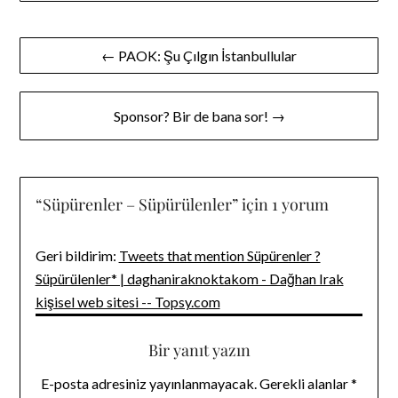
Yazı
← PAOK: Şu Çılgın İstanbullular
gezinmesi
Sponsor? Bir de bana sor! →
“
Süpürenler – Süpürülenler
” için 1 yorum
Geri bildirim:
Tweets that mention Süpürenler ?
Süpürülenler* | daghaniraknoktakom - Dağhan Irak
kişisel web sitesi -- Topsy.com
Bir yanıt yazın
E-posta adresiniz yayınlanmayacak.
Gerekli alanlar
*