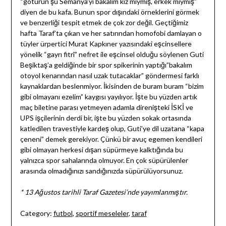
“götürün şu Semanya’yı bakalım kız mıymış, erkek miymiş”
diyen de bu kafa. Bunun spor dışındaki örneklerini görmek
ve benzerliği tespit etmek de çok zor değil. Geçtiğimiz
hafta Taraf’ta çıkan ve her satırından homofobi damlayan o
tüyler ürpertici Murat Kapkıner yazısındaki eşcinsellere
yönelik “gayrı fitrî” nefret ile eşcinsel olduğu söylenen Guti
Beşiktaş’a geldiğinde bir spor spikerinin yaptığı”bakalım
otoyol kenarından nasıl uzak tutacaklar” göndermesi farklı
kaynaklardan beslenmiyor. İkisinden de buram buram “bizim
gibi olmayanı ezelim” kaygısı yayılıyor. İşte bu yüzden artık
maç biletine parası yetmeyen adamla direnişteki İSKİ ve
UPS işçilerinin derdi bir, işte bu yüzden sokak ortasında
katledilen travestiyle kardeş olup, Guti’ye dil uzatana “kapa
çeneni” demek gerekiyor. Çünkü bir avuç egemen kendileri
gibi olmayan herkesi dışarı süpürmeye kalktığında bu
yalnızca spor sahalarında olmuyor. En çok süpürülenler
arasında olmadığınızı sandığınızda süpürülüyorsunuz.
* 13 Ağustos tarihli Taraf Gazetesi’nde yayımlanmıştır.
Category:
futbol
,
sportif meseleler
,
taraf