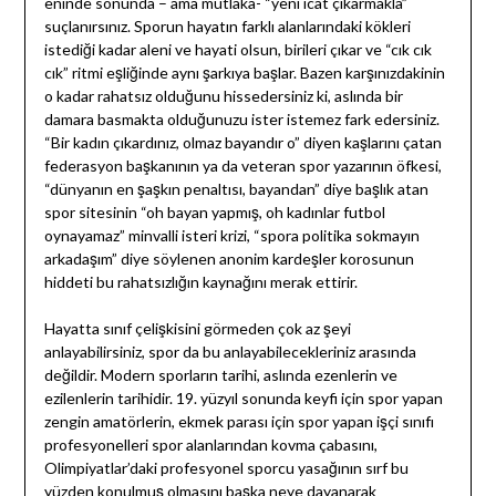
eninde sonunda – ama mutlaka- “yeni icat çıkarmakla”
suçlanırsınız. Sporun hayatın farklı alanlarındaki kökleri
istediği kadar aleni ve hayati olsun, birileri çıkar ve “cık cık
cık” ritmi eşliğinde aynı şarkıya başlar. Bazen karşınızdakinin
o kadar rahatsız olduğunu hissedersiniz ki, aslında bir
damara basmakta olduğunuzu ister istemez fark edersiniz.
“Bir kadın çıkardınız, olmaz bayandır o” diyen kaşlarını çatan
federasyon başkanının ya da veteran spor yazarının öfkesi,
“dünyanın en şaşkın penaltısı, bayandan” diye başlık atan
spor sitesinin “oh bayan yapmış, oh kadınlar futbol
oynayamaz” minvalli isteri krizi, “spora politika sokmayın
arkadaşım” diye söylenen anonim kardeşler korosunun
hiddeti bu rahatsızlığın kaynağını merak ettirir.
Hayatta sınıf çelişkisini görmeden çok az şeyi
anlayabilirsiniz, spor da bu anlayabilecekleriniz arasında
değildir. Modern sporların tarihi, aslında ezenlerin ve
ezilenlerin tarihidir. 19. yüzyıl sonunda keyfi için spor yapan
zengin amatörlerin, ekmek parası için spor yapan işçi sınıfı
profesyonelleri spor alanlarından kovma çabasını,
Olimpiyatlar’daki profesyonel sporcu yasağının sırf bu
yüzden konulmuş olmasını başka neye dayanarak