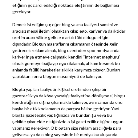
etiğinin göz ardı edildiği noktada eleştirinin de başlaması
gerekiyor.
Demek istediğim şu; eğer blog yazma faaliyeti samimi ve
aracısız mesaj iletimi olmaktan çıkıp ego, kariyer ya da iktidar
üretim aracı hâline gelirse o artık tâbi olduğu etiğin
dışındadır. Blogun masraflarını çıkarmanın ötesinde gelir
getirecek reklam almak, blog üzerinden spor medyasında
kariyer inşa etmeye çalışmak, kendini “internet meşhuru”
olarak görmeye başlayıp ego cilalamak, ahkam kesmek bu
anlamda faüllü hareketler sıklıkla karşımıza çıkıyor. Bunları
yaptıktan sonra blogun masumiyeti de kalmıyor.
Blogta yapılan faaliyetin kişisel üretimden çıkıp bir
gazetecilik ya da köşe yazarlığı faaliyetine dönüşmesi, blogu
kendi etiğinin dışına çıkarmakla kalmıyor, aynı zamanda onu
başka bir etik kodlamanın da parçası hâline getiriyor. Yani
blogta gazetecilik yaptığınızda ve bundan şu veya bu
şekilde çıkar elde ettiğinizde o işi gazetecilik etiğine uygun
yapmanız gerekiyor. O blogtan size reklam aracılığıyla para
geliyorsa ya da o blog sayesinde bir medya kuruluşunda