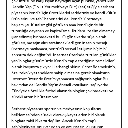
çöküntüsüne karşı isyan bayrağını açan punklar, yarattıkları
Kendin Yap (Do-It-Yourself veya DIY) (est)etiğiyle serbest
piyasanın kendisi için ürettiklerini reddetmiş ve kendi kültür
ürünlerini -ve tabii haberlerini de- kendisi üretmeye
başlamıştı. Kuralsız gibi gözüken ama kendi içinde bir
tutarlılığa dayanan ve kapitalizme -iktidara- teslim olmamayı
şiar edinmiş bir hareketti bu. O güne kadar süje olarak
görülen, mesajın alıcı tarafındaki edilgen insanın mesajı
üretmeye başlaması, her türlü sosyal iletişimin biçimini
sonsuza dek değiştirdi. Internet üzerinde tutulan günlükler,
yani bloglar günümüzde Kendin Yap estetiğinin temsilcileri
olarak karşımıza çıkıyor. Herhangi birinin, ücret ödemeksizin,
özel teknik yeteneklere sahip olmasına gerek olmaksızın
Internet üzerinde üretim yapmasını sağlıyor bloglar. Bu
bakımdan da Kendin Yap’ın önemli koşullarını sağlıyorlar.
Türkiye’de özellikle futbol alanında bloglar çok hareketli ve
sürekli artan bir üretim var.
Serbest piyasanın sporun ve medyasının koşullarını
belirlemesinden sürekli olarak şikayet eden biri olarak
bloglara tabii ki karşı değilim. Ancak Kendin Yap’ı
sahiplenirken, onu var eden ve omurgasını oluşturan