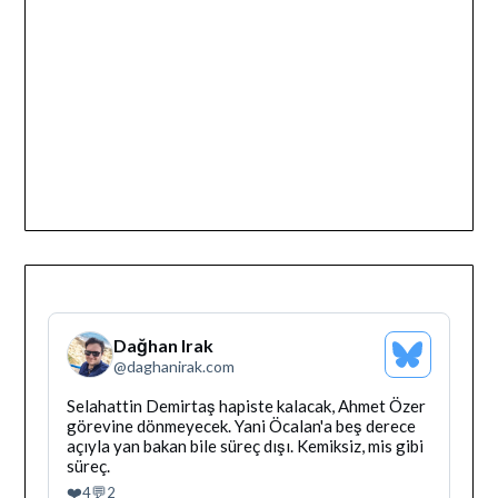
Dağhan Irak
Bluesky
@
daghanirak.com
Profilini
Gor
Bluesky'da
Selahattin Demirtaş hapiste kalacak, Ahmet Özer
Dağhan
görevine dönmeyecek. Yani Öcalan'a beş derece
Irak
açıyla yan bakan bile süreç dışı. Kemiksiz, mis gibi
tarafindan
süreç.
yazilan
❤️
💬
4
2