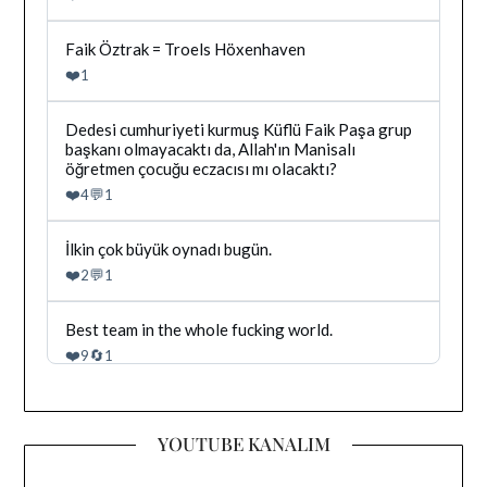
gonderiyi
goruntule
Bluesky'da
Faik Öztrak = Troels Höxenhaven
Dağhan
❤️
1
Irak
tarafindan
yazilan
Bluesky'da
Dedesi cumhuriyeti kurmuş Küflü Faik Paşa grup
gonderiyi
Dağhan
başkanı olmayacaktı da, Allah'ın Manisalı
goruntule
Irak
öğretmen çocuğu eczacısı mı olacaktı?
tarafindan
❤️
💬
4
1
yazilan
gonderiyi
goruntule
Bluesky'da
İlkin çok büyük oynadı bugün.
Dağhan
❤️
💬
2
1
Irak
tarafindan
yazilan
Bluesky'da
Best team in the whole fucking world.
gonderiyi
Dağhan
❤️
🔄
9
1
goruntule
Irak
tarafindan
yazilan
gonderiyi
YOUTUBE KANALIM
goruntule