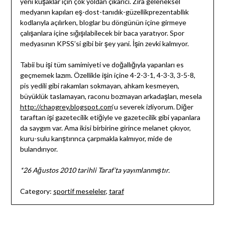
yeni kuşaklar için çok yoldan çıkarıcı. Zira geleneksel
medyanın kapıları eş-dost-tanıdık-güzellikprezentabllık
kodlarıyla açılırken, bloglar bu döngünün içine girmeye
çalışanlara içine sığışılabilecek bir baca yaratıyor. Spor
medyasının KPSS’si gibi bir şey yani. İşin zevki kalmıyor.
Tabii bu işi tüm samimiyeti ve doğallığıyla yapanları es
geçmemek lazım. Özellikle işin içine 4-2-3-1, 4-3-3, 3-5-8,
pis yedili gibi rakamları sokmayan, ahkam kesmeyen,
büyüklük taslamayan, raconu bozmayan arkadaşları, mesela
http://chaogrey.blogspot.com
‘u severek izliyorum. Diğer
taraftan işi gazetecilik etiğiyle ve gazetecilik gibi yapanlara
da saygım var. Ama ikisi birbirine girince melanet çıkıyor,
kuru-sulu karıştırınca çarpmakla kalmıyor, mide de
bulandırıyor.
*26 Ağustos 2010 tarihli Taraf’ta yayımlanmıştır.
Category:
sportif meseleler
,
taraf