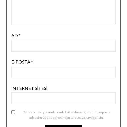
AD
*
E-POSTA
*
İNTERNET SITESI
Daha sonraki yorumlarımda kullanılması için adım, e-posta
adresim ve site adresim bu tarayıcıya kaydedilsin.