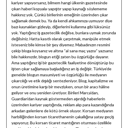
kariyer yapıyorsanız, bilmem hangi ülkenin gazetesinde
çıkan haberi kopyala-yapıştır yapıp kaynağı söylememe
hakkınız yok. Çünkü birilerinin emeğinin üzerinden çıkar
sağlamak demek bu. Ya da kendi ahkamınıza uymuyor diye
bazı kaynakları gizleyip, diğerlerini kullanma gibi lüksünüz
yok. Yaptığınız iş gazetecilik değilse, bunlara uymak zorunda
değilsiniz. Hatta kasıtlı olarak çarpıtmak, manipüle etmek
isteseniz bile kimse bir şey diyemez. Mabadınızın resmini
çekip bloga koysanız ve altına “al sana maç yazısı” yazsanız
bile hakkınızdır, blogun etiği zaten bu özgürlüğe dayanır.
Ama yaptığınız işi bir gazetecilik faaliyetine dönüştürüp bu
işten çıkar sağlamaya başladığınız an iş değişir. Türkiye’de
genelde blogun masumiyeti ve özgürlüğü ile medyanın
çıkarcılığı ve etik dışılığı sentezleniyor. Blog, kapitalizme ve
onun üretimine karşı bir mevziyken, onun bir aracı hâline
geliyor ve onu yeniden üretiyor. Birileri Marca’dan,
Guardian’dan kaynak göstermeden aşırdığı haberlerin
üzerinden kariyer yaptığında, reklam alıp para kazandığında
arkadan gelenlere de kötü örnek oluyor. Korsan medyanın
harbiliğinden korsan ticarethanenin çakallığına yatay geçiş
yapıyoruz. Bu korsan ticaret mantığının oturması özellikle