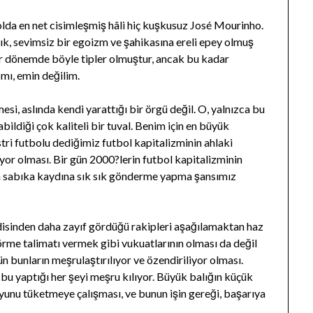
olda en net cisimleşmiş hâli hiç kuşkusuz José Mourinho.
ık, sevimsiz bir egoizm ve şahikasına ereli epey olmuş
 dönemde böyle tipler olmuştur, ancak bu kadar
 mı, emin değilim.
i, aslında kendi yarattığı bir örgü değil. O, yalnızca bu
ildiği çok kaliteli bir tuval. Benim için en büyük
stri futbolu dediğimiz futbol kapitalizminin ahlaki
yor olması. Bir gün 2000?lerin futbol kapitalizminin
ın sabıka kaydına sık sık gönderme yapma şansımız
disinden daha zayıf gördüğü rakipleri aşağılamaktan haz
örme talimatı vermek gibi vukuatlarının olması da değil
n bunların meşrulaştırılıyor ve özendiriliyor olması.
bu yaptığı her şeyi meşru kılıyor. Büyük balığın küçük
oyunu tüketmeye çalışması, ve bunun işin gereği, başarıya