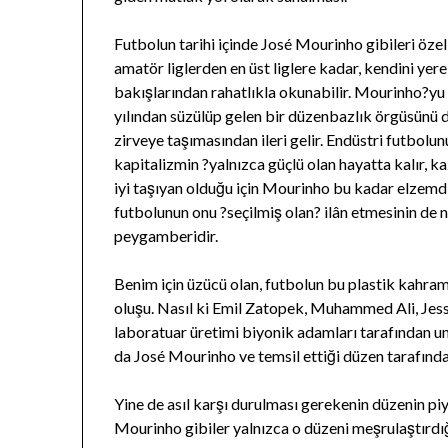
Futbolun tarihi içinde José Mourinho gibileri özel
amatör liglerden en üst liglere kadar, kendini ye
bakışlarından rahatlıkla okunabilir. Mourinho?yu
yılından süzülüp gelen bir düzenbazlık örgüsünü de
zirveye taşımasından ileri gelir. Endüstri futbolu
kapitalizmin ?yalnızca güçlü olan hayatta kalır,
iyi taşıyan olduğu için Mourinho bu kadar elzemdi
futbolunun onu ?seçilmiş olan? ilân etmesinin de
peygamberidir.
Benim için üzücü olan, futbolun bu plastik kahra
oluşu. Nasıl ki Emil Zatopek, Muhammed Ali, Je
laboratuar üretimi biyonik adamları tarafından u
da José Mourinho ve temsil ettiği düzen tarafında
Yine de asıl karşı durulması gerekenin düzenin p
Mourinho gibiler yalnızca o düzeni meşrulaştırdığı 