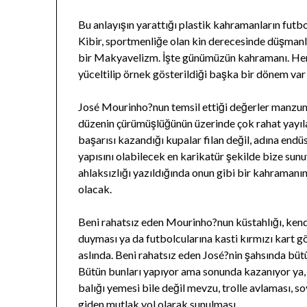
Bu anlayışın yarattığı plastik kahramanların futb
Kibir, sportmenliğe olan kin derecesinde düşmanl
bir Makyavelizm. İşte günümüzün kahramanı. Her
yüceltilip örnek gösterildiği başka bir dönem var
José Mourinho?nun temsil ettiği değerler manzumes
düzenin çürümüşlüğünün üzerinde çok rahat yayılab
başarısı kazandığı kupalar filan değil, adına endü
yapısını olabilecek en karikatür şekilde bize sunu
ahlaksızlığı yazıldığında onun gibi bir kahraman
olacak.
Beni rahatsız eden Mourinho?nun küstahlığı, ken
duyması ya da futbolcularına kasti kırmızı kart g
aslında. Beni rahatsız eden José?nin şahsında bütü
Bütün bunları yapıyor ama sonunda kazanıyor ya, 
balığı yemesi bile değil mevzu, trolle avlaması, s
giden mutlak yol olarak sunulması.