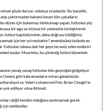
 olmak şöyle dursun, oldukça sıradandır. Bu banallik,
re atıp çaktırmadan hakemi kesen tüm çakalların
 bu düzen için bulunmaz hintkumaşı yapan, futbolun yüz
vasa bir ego ve istisnai bir yetenekle birleştirerek
nun, futbol kapitalizminin, daha doğrusu bildiğimiz
 kazanmak için her yol mubahtır? amentüsünü üstünde en
r. Futbolun ruhuna dair her şeye tecavüz eden endüstri
 nedeni budur. Mourinho, bu çürümüş futbol düzeninin
manının yavaş yavaş futbolun tüm geçmişini gölgeliyor
sse Owens gibi kahramanların mirası günümüzün
nutturuluyorsa; Valeri Lobanovski?nin, Brian Clough?ın
n yok ediliyor olma ihtimali.
iyonları değil kendisi olduğunu unutmamak gerek.
için tehlikeliler.