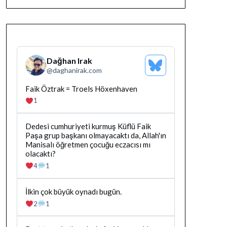
Dağhan Irak
Bluesky
@
daghanirak.com
Profilini
Gor
Bluesky'da
Faik Öztrak = Troels Höxenhaven
Dağhan
1
Irak
tarafindan
yazilan
Bluesky'da
Dedesi cumhuriyeti kurmuş Küflü Faik
gonderiyi
Dağhan
Paşa grup başkanı olmayacaktı da, Allah'ın
goruntule
Irak
Manisalı öğretmen çocuğu eczacısı mı
tarafindan
olacaktı?
yazilan
4
1
gonderiyi
goruntule
Bluesky'da
İlkin çok büyük oynadı bugün.
Dağhan
2
1
Irak
tarafindan