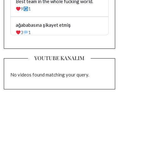
yazilan
Bluesky'da
Best team in the whole fucking world.
gonderiyi
Dağhan
9
1
goruntule
Irak
tarafindan
yazilan
Bluesky'da
ağababasına şikayet etmiş
gonderiyi
Dağhan
3
1
goruntule
Irak
tarafindan
yazilan
gonderiyi
YOUTUBE KANALIM
goruntule
No videos found matching your query.