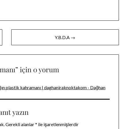
Y.B.D.A →
amanı
” için 0 yorum
ın plastik kahramanı | daghaniraknoktakom - Dağhan
anıt yazın
ak.
Gerekli alanlar
*
ile işaretlenmişlerdir