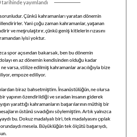
0
tarihinde yayımlandı
n sorunludur. Çünkü kahramanları yaratan dönemin
llendirirler. Yani çoğu zaman kahramanlar, yaşanan
irir ve meşrulaştırır, çünkü geniş kitlelerin rızasını
ramandan iyisi yoktur.
zca spor açısından bakarsak, ben bu dönemin
 dolayı en az dönemin kendisinden olduğu kadar
 ne varsa, stilize edilmiş kahramanlar aracılığıyla bize
liyor, empoze ediliyor.
nlardan biraz bahsetmiştim. İnsanüstülüğün, ne olursa
ir yapının özendirildiği ve sıradan insanın giderek
yışın yarattığı kahramanların başarılarının müthiş bir
sajların üstünü sıvadığını söylemiştim. Artık yalnızca
yaydı bu. Dokuz madalyalı biri, tek madalyasını çıplak
orundaydı mesela. Büyüklüğün tek ölçütü başarıydı,
sun.