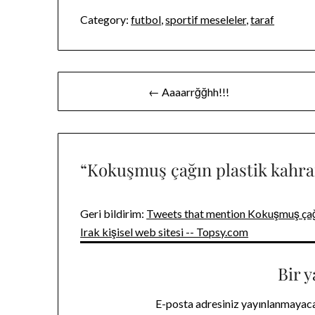
Category:
futbol
,
sportif meseleler
,
taraf
Yazı
← Aaaarrğğhh!!!
gezinmesi
“
Kokuşmuş çağın plastik kahr
Geri bildirim:
Tweets that mention Kokuşmuş çağ
Irak kişisel web sitesi -- Topsy.com
Bir y
E-posta adresiniz yayınlanmayac