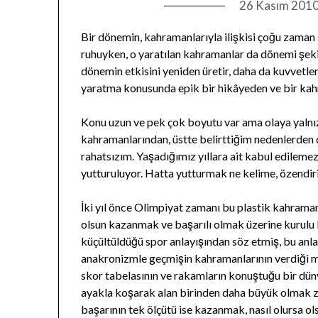
26 Kasım 201
Bir dönemin, kahramanlarıyla ilişkisi çoğu zama
ruhuyken, o yaratılan kahramanlar da dönemi şeki
dönemin etkisini yeniden üretir, daha da kuvvetlend
yaratma konusunda epik bir hikâyeden ve bir kah
Konu uzun ve pek çok boyutu var ama olaya yalnı
kahramanlarından, üstte belirttiğim nedenlerden
rahatsızım. Yaşadığımız yıllara ait kabul edilemez
yutturuluyor. Hatta yutturmak ne kelime, özendiri
İki yıl önce Olimpiyat zamanı bu plastik kahrama
olsun kazanmak ve başarılı olmak üzerine kurulu b
küçültüldüğü spor anlayışından söz etmiş, bu anla
anakronizmle geçmişin kahramanlarının verdiği me
skor tabelasının ve rakamların konuştuğu bir dün
ayakla koşarak alan birinden daha büyük olmak z
başarının tek ölçütü ise kazanmak, nasıl olursa ol