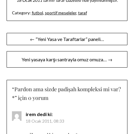
** 18 Ocak 2011 tarihli Taraf Gazetesi’nde yayımlanmıştır.
Category:
futbol
,
sportif meseleler
,
taraf
Yazı
← “Yeni Yasa ve Taraftarlar” paneli…
gezinmesi
Yeni yasaya karşı santrayla omuz omuza… →
“
Pardon ama sizde padişah kompleksi mi var?
*
” için 0 yorum
irem
dedi ki:
18 Ocak 2011, 08:33