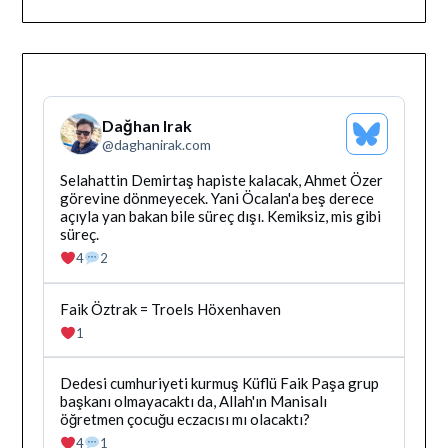
Dağhan Irak
Bluesky
@
daghanirak.com
Profilini
Gor
Bluesky'da
Selahattin Demirtaş hapiste kalacak, Ahmet Özer
Dağhan
görevine dönmeyecek. Yani Öcalan'a beş derece
Irak
açıyla yan bakan bile süreç dışı. Kemiksiz, mis gibi
tarafindan
süreç.
yazilan
4
2
gonderiyi
goruntule
Bluesky'da
Faik Öztrak = Troels Höxenhaven
Dağhan
1
Irak
tarafindan
yazilan
Bluesky'da
Dedesi cumhuriyeti kurmuş Küflü Faik Paşa grup
gonderiyi
Dağhan
başkanı olmayacaktı da, Allah'ın Manisalı
goruntule
Irak
öğretmen çocuğu eczacısı mı olacaktı?
tarafindan
4
1