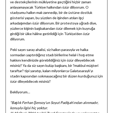
ve destekçilerinin mülkiyetine geçtiğini hiçbir zaman
anlayamayacak Türkiye halkından özür diliyorum. O
stadyumu halkın malı zannedip, bir de üstüne dostluk
gösterisi yapan, bu yüzden de işinden atılan işçi
arkadaşımdan özür diliyorum. Bir protestoya uğradı diye,
yüzlerce kişinin başbakandan özür dilemek için kuyruğa
girdiği bir ülke hâline getirildiği için Türkiye’den özür
diliyorum.
Peki sayın saray ahalisi, siz halkın parasıyla ve halka
sormadan yaptırdığınız stadı birilerine helal-i hoş etme
hakkını kendinizde görebildiğiniz için özür dileyebilecek
misiniz? Ya da siz sayın kulüp başkanı, bir ?makbul müşteri
taraftar? tipi yaratıp, kalan milyonlarca Galatasaraylı’yı
stadın kapısından sokmayacağınız bir düzen kurduğunuz için
özür dileyebilecek misiniz?
Bekliyorum…
*Başlık Ferhan Şensoy’un Soyut Padişah’ından alınmadır,
konuyla ilgisi hiç yoktur.