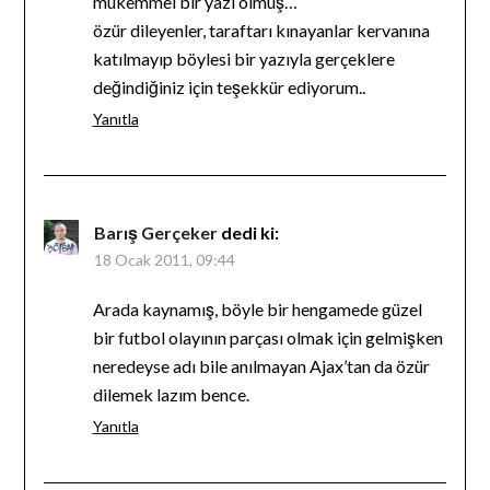
mükemmel bir yazı olmuş…
özür dileyenler, taraftarı kınayanlar kervanına
katılmayıp böylesi bir yazıyla gerçeklere
değindiğiniz için teşekkür ediyorum..
Yanıtla
Barış Gerçeker
dedi ki:
18 Ocak 2011, 09:44
Arada kaynamış, böyle bir hengamede güzel
bir futbol olayının parçası olmak için gelmişken
neredeyse adı bile anılmayan Ajax’tan da özür
dilemek lazım bence.
Yanıtla