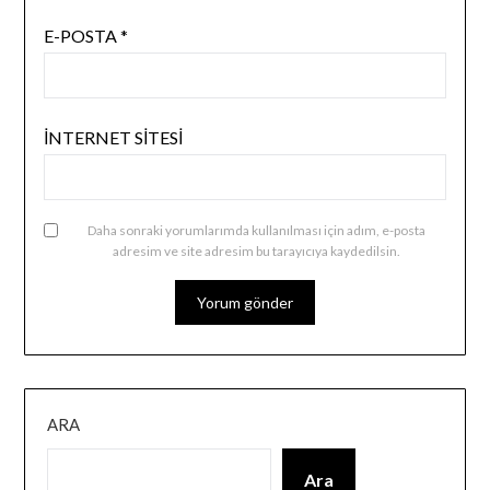
E-POSTA
*
İNTERNET SITESI
Daha sonraki yorumlarımda kullanılması için adım, e-posta
adresim ve site adresim bu tarayıcıya kaydedilsin.
ARA
Ara