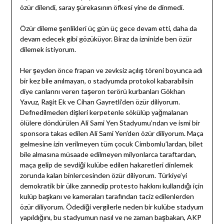
özür dilendi, saray şürekasının öfkesi yine de dinmedi.
Özür dileme şenlikleri üç gün üç gece devam etti, daha da
devam edecek gibi gözüküyor. Biraz da izninizle ben özür
dilemek istiyorum.
Her şeyden önce frapan ve zevksiz açılış töreni boyunca adı
bir kez bile anılmayan, o stadyumda protokol kabarabilsin
diye canlarını veren taşeron terörü kurbanları Gökhan
Yavuz, Raşit Ek ve Cihan Gayretli’den özür diliyorum.
Defnedilmeden dişleri kerpetenle sökülüp yağmalanan
ölülere döndürülen Ali Sami Yen Stadyumu’ndan ve ismi bir
sponsora takas edilen Ali Sami Yen’den özür diliyorum. Maça
gelmesine izin verilmeyen tüm çocuk Cimbomlu’lardan, bilet
bile almasına müsaade edilmeyen milyonlarca taraftardan,
maça gelip de sevdiği kulübe edilen hakaretleri dinlemek
zorunda kalan binlercesinden özür diliyorum. Türkiye’yi
demokratik bir ülke zannedip protesto hakkını kullandığı için
kulüp başkanı ve kameraları tarafından taciz edilenlerden
özür diliyorum. Ödediği vergilerle neden bir kulübe stadyum
yapıldığını, bu stadyumun nasıl ve ne zaman başbakan, AKP