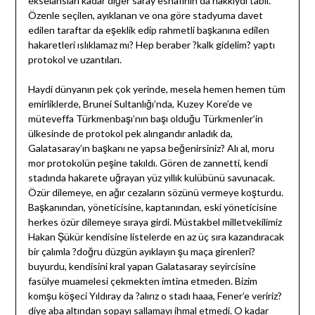
ekselansları kadar diğer saray esnafının da hakkıydı tabii.
Özenle seçilen, ayıklanan ve ona göre stadyuma davet
edilen taraftar da eşeklik edip rahmetli başkanına edilen
hakaretleri ıslıklamaz mı? Hep beraber ?kalk gidelim? yaptı
protokol ve uzantıları.
Haydi dünyanın pek çok yerinde, mesela hemen hemen tüm
emirliklerde, Brunei Sultanlığı’nda, Kuzey Kore’de ve
müteveffa Türkmenbaşı’nın başı olduğu Türkmenler’in
ülkesinde de protokol pek alıngandır anladık da,
Galatasaray’ın başkanı ne yapsa beğenirsiniz? Alı al, moru
mor protokolün peşine takıldı. Gören de zannetti, kendi
stadında hakarete uğrayan yüz yıllık kulübünü savunacak.
Özür dilemeye, en ağır cezaların sözünü vermeye koşturdu.
Başkanından, yöneticisine, kaptanından, eski yöneticisine
herkes özür dilemeye sıraya girdi. Müstakbel milletvekilimiz
Hakan Şükür kendisine listelerde en az üç sıra kazandıracak
bir çalımla ?doğru düzgün ayıklayın şu maça girenleri?
buyurdu, kendisini kral yapan Galatasaray seyircisine
fasülye muamelesi çekmekten imtina etmeden. Bizim
komşu köşeci Yıldıray da ?alırız o stadı haaa, Fener’e veririz?
diye aba altından sopayı sallamayı ihmal etmedi. O kadar