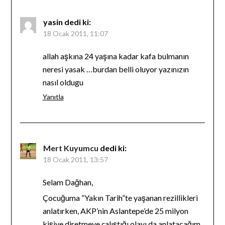
yasin
dedi ki:
18 Ocak 2011, 11:07
allah aşkına 24 yaşına kadar kafa bulmanın
neresi yasak …burdan belli oluyor yazınızın
nasıl oldugu
Yanıtla
Mert Kuyumcu
dedi ki:
18 Ocak 2011, 13:57
Selam Dağhan,
Çocuğuma ”Yakın Tarih”te yaşanan rezillikleri
anlatırken, AKP’nin Aslantepe’de 25 milyon
kişiye diretmeye çalıştığı olayı da anlatacağım.