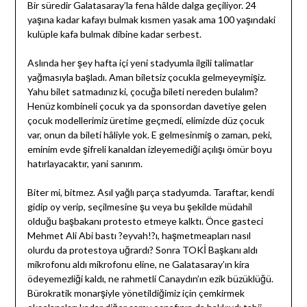
Bir süredir Galatasaray’la fena hâlde dalga geçiliyor. 24
yaşına kadar kafayı bulmak kısmen yasak ama 100 yaşındaki
kulüple kafa bulmak dibine kadar serbest.
Aslında her şey hafta içi yeni stadyumla ilgili talimatlar
yağmasıyla başladı. Aman biletsiz çocukla gelmeyeymişiz.
Yahu bilet satmadınız ki, çocuğa bileti nereden bulalım?
Henüz kombineli çocuk ya da sponsordan davetiye gelen
çocuk modellerimiz üretime geçmedi, elimizde düz çocuk
var, onun da bileti hâliyle yok. E gelmesinmiş o zaman, peki,
eminim evde şifreli kanaldan izleyemediği açılışı ömür boyu
hatırlayacaktır, yani sanırım.
Biter mi, bitmez. Asıl yağlı parça stadyumda. Taraftar, kendi
gidip oy verip, seçilmesine şu veya bu şekilde müdahil
olduğu başbakanı protesto etmeye kalktı. Önce gasteci
Mehmet Ali Abi bastı ?eyvah!?ı, haşmetmeapları nasıl
olurdu da protestoya uğrardı? Sonra TOKİ Başkanı aldı
mikrofonu aldı mikrofonu eline, ne Galatasaray’ın kira
ödeyemezliği kaldı, ne rahmetli Canaydın’ın ezik büzüklüğü.
Bürokratik monarşiyle yönetildiğimiz için çemkirmek