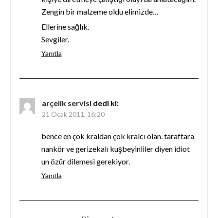
Zengin bir malzeme oldu elimizde…
Ellerine sağlık.
Sevgiler.
Yanıtla
arçelik servisi
dedi ki:
21 Ocak 2011, 16:20
bence en çok kraldan çok kralcı olan. taraftara
nankör ve gerizekalı kuşbeyinliler diyen idiot
un özür dilemesi gerekiyor.
Yanıtla