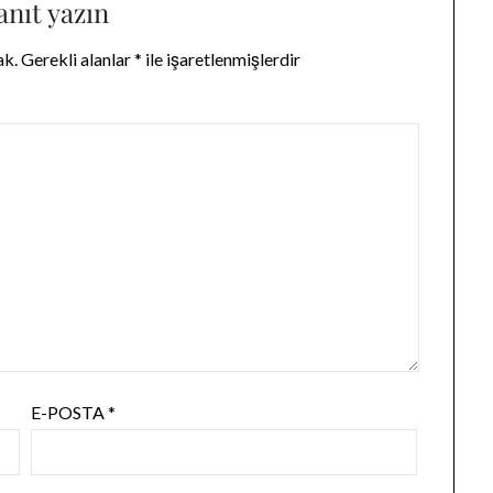
anıt yazın
ak.
Gerekli alanlar
*
ile işaretlenmişlerdir
E-POSTA
*