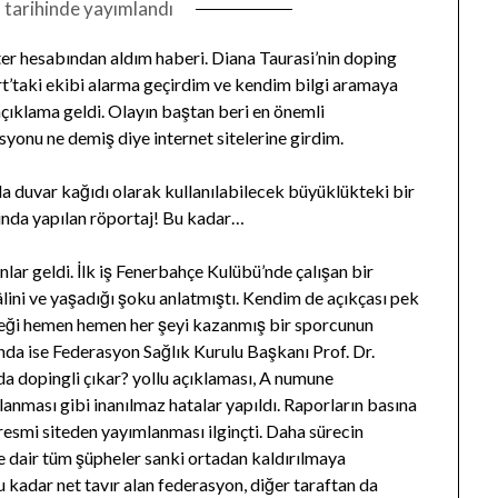
1
tarihinde yayımlandı
er hesabından aldım haberi. Diana Taurasi’nin doping
t’taki ekibi alarma geçirdim ve kendim bilgi aramaya
çıklama geldi. Olayın baştan beri en önemli
yonu ne demiş diye internet sitelerine girdim.
 duvar kağıdı olarak kullanılabilecek büyüklükteki bir
kında yapılan röportaj! Bu kadar…
lar geldi. İlk iş Fenerbahçe Kulübü’nde çalışan bir
lini ve yaşadığı şoku anlatmıştı. Kendim de açıkçası pek
ceği hemen hemen her şeyi kazanmış bir sporcunun
nda ise Federasyon Sağlık Kurulu Başkanı Prof. Dr.
a dopingli çıkar? yollu açıklaması, A numune
anması gibi inanılmaz hatalar yapıldı. Raporların basına
resmi siteden yayımlanması ilginçti. Daha sürecin
 dair tüm şüpheler sanki ortadan kaldırılmaya
 kadar net tavır alan federasyon, diğer taraftan da