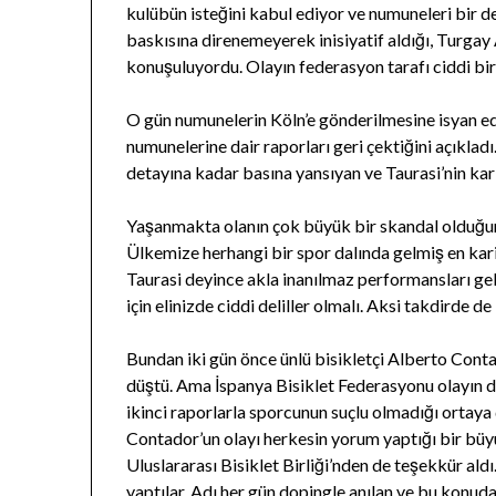
kulübün isteğini kabul ediyor ve numuneleri bir 
baskısına direnemeyerek inisiyatif aldığı, Turgay
konuşuluyordu. Olayın federasyon tarafı ciddi bir
O gün numunelerin Köln’e gönderilmesine isyan e
numunelerine dair raporları geri çektiğini açıklad
detayına kadar basına yansıyan ve Taurasi’nin kar
Yaşanmakta olanın çok büyük bir skandal olduğu
Ülkemize herhangi bir spor dalında gelmiş en kariy
Taurasi deyince akla inanılmaz performansları gel
için elinizde ciddi deliller olmalı. Aksi takdirde d
Bundan iki gün önce ünlü bisikletçi Alberto Conta
düştü. Ama İspanya Bisiklet Federasyonu olayın do
ikinci raporlarla sporcunun suçlu olmadığı ortaya 
Contador’un olayı herkesin yorum yaptığı bir 
Uluslararası Bisiklet Birliği’nden de teşekkür aldı
yaptılar. Adı her gün dopingle anılan ve bu konu