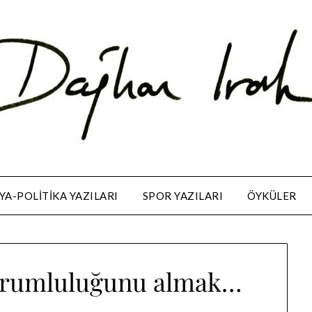
A-POLITIKA YAZILARI
SPOR YAZILARI
ÖYKÜLER
orumluluğunu almak…