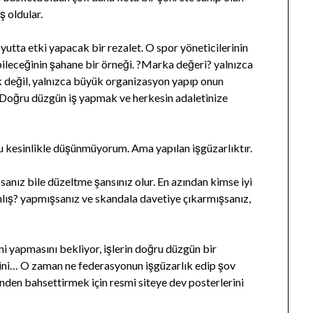
 oldular.
yutta etki yapacak bir rezalet. O spor yöneticilerinin
bileceğinin şahane bir örneği. ?Marka değeri? yalnızca
k değil, yalnızca büyük organizasyon yapıp onun
. Doğru düzgün iş yapmak ve herkesin adaletinize
 kesinlikle düşünmüyorum. Ama yapılan işgüzarlıktır.
psanız bile düzeltme şansınız olur. En azından kimse iyi
nlış? yapmışsanız ve skandala davetiye çıkarmışsanız,
i yapmasını bekliyor, işlerin doğru düzgün bir
sini… O zaman ne federasyonun işgüzarlık edip şov
den bahsettirmek için resmi siteye dev posterlerini