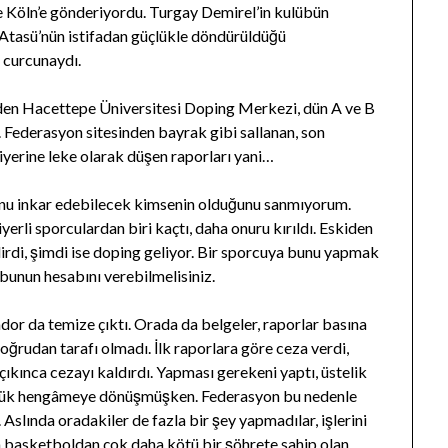
de Köln’e gönderiyordu. Turgay Demirel’in kulübün
 Atasü’nün istifadan güçlükle döndürüldüğü
 curcunaydı.
den Hacettepe Üniversitesi Doping Merkezi, dün A ve B
ı. Federasyon sitesinden bayrak gibi sallanan, son
iyerine leke olarak düşen raporları yani…
nu inkar edebilecek kimsenin olduğunu sanmıyorum.
erli sporculardan biri kaçtı, daha onuru kırıldı. Eskiden
irdi, şimdi ise doping geliyor. Bir sporcuya bunu yapmak
e bunun hesabını verebilmelisiniz.
dor da temize çıktı. Orada da belgeler, raporlar basına
ğrudan tarafı olmadı. İlk raporlara göre ceza verdi,
çıkınca cezayı kaldırdı. Yapması gerekeni yaptı, üstelik
büyük hengâmeye dönüşmüşken. Federasyon bu nedenle
. Aslında oradakiler de fazla bir şey yapmadılar, işlerini
da basketboldan çok daha kötü bir şöhrete sahip olan