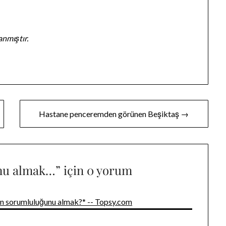
anmıştır.
Hastane penceremden görünen Beşiktaş →
nu almak…
” için 0 yorum
n sorumluluğunu almak?* -- Topsy.com