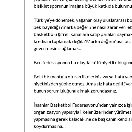
bisiklet sporunun imajına büyük katkıda bulunmuş
Türkiye’ye dönersek, yaşanan olay uluslararası bo
pek bayıldığı ?marka değeri?ne nasıl zarar verile
basketbolu şifreli kanallara satıp paraları sayma
kredisini toplamak değil. ?Marka değeri? asıl bu
güvenmesini sağlamak…
Ben federasyonun bu olayda kötü niyetli olduğunu
Belli bir mantığa oturan ilkeleriniz varsa, hata ya
niyetinizden şüphe etmez. Ama siz hata değil ?ya
bunun sorumluluğunu almak zorundasınız.
İnsanlar Basketbol Federasyonu’ndan yalnızca işin
organizasyon yapısıyla ilkeler üzerinden yürüme
yapmasına gerek kalacak, ne de başkanın kendisin
koydurmasına…