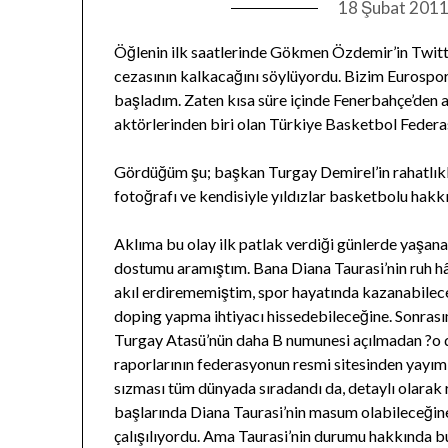
18 Şubat 201
Öğlenin ilk saatlerinde Gökmen Özdemir’in Twitt
cezasının kalkacağını söylüyordu. Bizim Eurospor
başladım. Zaten kısa süre içinde Fenerbahçe’den a
aktörlerinden biri olan Türkiye Basketbol Federas
Gördüğüm şu; başkan Turgay Demirel’in rahatlıkla
fotoğrafı ve kendisiyle yıldızlar basketbolu hak
Aklıma bu olay ilk patlak verdiği günlerde yaşanan
dostumu aramıştım. Bana Diana Taurasi’nin ruh hâ
akıl erdirememiştim, spor hayatında kazanabile
doping yapma ihtiyacı hissedebileceğine. Sonrası
Turgay Atasü’nün daha B numunesi açılmadan ?o d
raporlarının federasyonun resmi sitesinden yayıml
sızması tüm dünyada sıradandı da, detaylı olarak 
başlarında Diana Taurasi’nin masum olabileceğine
çalışılıyordu. Ama Taurasi’nin durumu hakkında bu