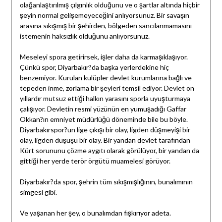
olağanlaştırılmış çılgınlık olduğunu ve o şartlar altında hiçbir
şeyin normal gelişemeyeceğini anlıyorsunuz. Bir savaşın
arasına sıkışmış bir şehirden, bölgeden sancılanmamasını
istemenin haksızlık olduğunu anlıyorsunuz.
Meseleyi spora getirirsek, işler daha da karmaşıklaşıyor.
Çünkü spor, Diyarbakır?da başka yerlerdekine hiç
benzemiyor. Kurulan kulüpler devlet kurumlarına bağlı ve
tepeden inme, zorlama bir şeyleri temsil ediyor. Devlet on
yıllardır mutsuz ettiği halkın yarasını sporla uyuşturmaya
çalışıyor. Devletin resmi yüzünün en yumuşadığı Gaffar
Okkan?ın emniyet müdürlüğü döneminde bile bu böyle.
Diyarbakırspor?un lige çıkışı bir olay, ligden düşmeyişi bir
olay, ligden düşüşü bir olay. Bir yandan devlet tarafından
Kürt sorununu çözme aygıtı olarak görülüyor, bir yandan da
gittiği her yerde terör örgütü muamelesi görüyor.
Diyarbakır?da spor, şehrin tüm sıkışmışlığının, bunalımının
simgesi gibi.
Ve yaşanan her şey, o bunalımdan fışkırıyor adeta.