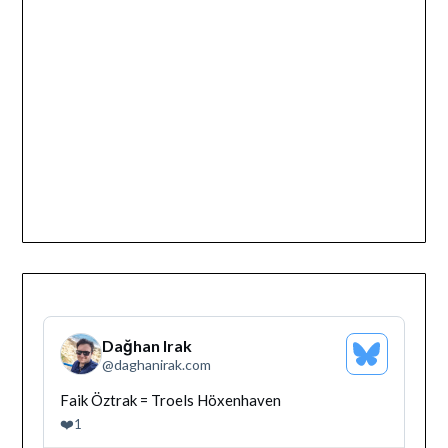
Dağhan Irak
Bluesky
@
daghanirak.com
Profilini
Gor
Bluesky'da
Faik Öztrak = Troels Höxenhaven
Dağhan
❤️
1
Irak