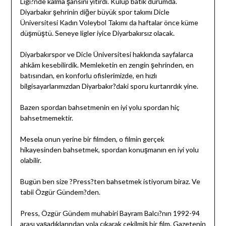
Ligi?nde kalma şansını yitirdi. Kulüp batık durumda.
Diyarbakır şehrinin diğer büyük spor takımı Dicle
Üniversitesi Kadın Voleybol Takımı da haftalar önce küme
düşmüştü. Seneye ligler iyice Diyarbakırsız olacak.
Diyarbakırspor ve Dicle Üniversitesi hakkında sayfalarca
ahkâm kesebilirdik. Memleketin en zengin şehrinden, en
batısından, en konforlu ofislerimizde, en hızlı
bilgisayarlarımızdan Diyarbakır?daki sporu kurtarırdık yine.
Bazen spordan bahsetmenin en iyi yolu spordan hiç
bahsetmemektir.
Mesela onun yerine bir filmden, o filmin gerçek
hikayesinden bahsetmek, spordan konuşmanın en iyi yolu
olabilir.
Bugün ben size ?Press?ten bahsetmek istiyorum biraz. Ve
tabii Özgür Gündem?den.
Press, Özgür Gündem muhabiri Bayram Balcı?nın 1992-94
arası yaşadıklarından yola çıkarak çekilmiş bir film. Gazetenin