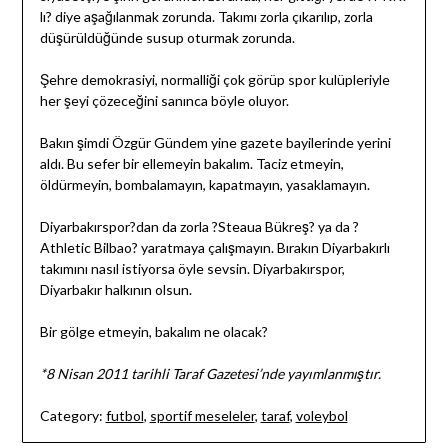
lı? diye aşağılanmak zorunda. Takımı zorla çıkarılıp, zorla
düşürüldüğünde susup oturmak zorunda.
Şehre demokrasiyi, normalliği çok görüp spor kulüpleriyle
her şeyi çözeceğini sanınca böyle oluyor.
Bakın şimdi Özgür Gündem yine gazete bayilerinde yerini
aldı. Bu sefer bir ellemeyin bakalım. Taciz etmeyin,
öldürmeyin, bombalamayın, kapatmayın, yasaklamayın.
Diyarbakırspor?dan da zorla ?Steaua Bükreş? ya da ?
Athletic Bilbao? yaratmaya çalışmayın. Bırakın Diyarbakırlı
takımını nasıl istiyorsa öyle sevsin. Diyarbakırspor,
Diyarbakır halkının olsun.
Bir gölge etmeyin, bakalım ne olacak?
*8 Nisan 2011 tarihli Taraf Gazetesi’nde yayımlanmıştır.
Category:
futbol
,
sportif meseleler
,
taraf
,
voleybol