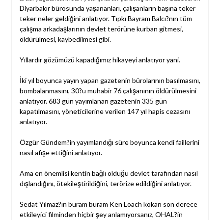
Diyarbakır bürosunda yaşananları, çalışanların başına teker
teker neler geldiğini anlatıyor. Tıpkı Bayram Balcı?nın tüm
çalışma arkadaşlarının devlet terörüne kurban gitmesi,
öldürülmesi, kaybedilmesi gibi.
Yıllardır gözümüzü kapadığımız hikayeyi anlatıyor yani.
İki yıl boyunca yayın yapan gazetenin bürolarının basılmasını,
bombalanmasını, 30?u muhabir 76 çalışanının öldürülmesini
anlatıyor. 683 gün yayımlanan gazetenin 335 gün
kapatılmasını, yöneticilerine verilen 147 yıl hapis cezasını
anlatıyor.
Özgür Gündem?in yayımlandığı süre boyunca kendi faillerini
nasıl afişe ettiğini anlatıyor.
Ama en önemlisi kentin bağlı olduğu devlet tarafından nasıl
dışlandığını, ötekileştirildiğini, terörize edildiğini anlatıyor.
Sedat Yılmaz?ın buram buram Ken Loach kokan son derece
etkileyici filminden hiçbir şey anlamıyorsanız, OHAL?in