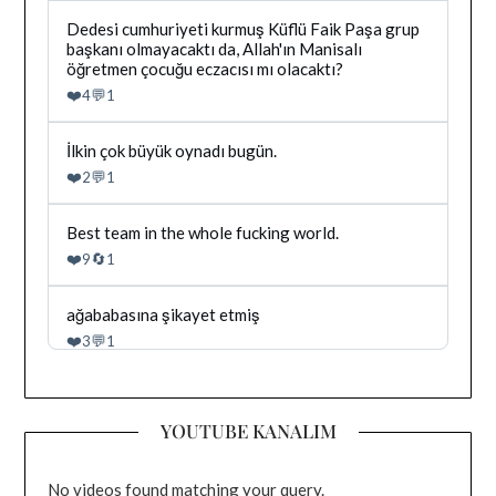
tarafindan
yazilan
Bluesky'da
Dedesi cumhuriyeti kurmuş Küflü Faik Paşa grup
gonderiyi
Dağhan
başkanı olmayacaktı da, Allah'ın Manisalı
goruntule
Irak
öğretmen çocuğu eczacısı mı olacaktı?
tarafindan
❤️
💬
4
1
yazilan
gonderiyi
goruntule
Bluesky'da
İlkin çok büyük oynadı bugün.
Dağhan
❤️
💬
2
1
Irak
tarafindan
yazilan
Bluesky'da
Best team in the whole fucking world.
gonderiyi
Dağhan
❤️
🔄
9
1
goruntule
Irak
tarafindan
yazilan
Bluesky'da
ağababasına şikayet etmiş
gonderiyi
Dağhan
❤️
💬
3
1
goruntule
Irak
tarafindan
yazilan
gonderiyi
YOUTUBE KANALIM
goruntule
No videos found matching your query.