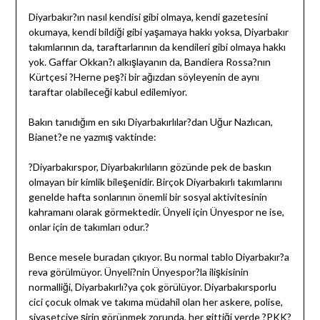
Diyarbakır?ın nasıl kendisi gibi olmaya, kendi gazetesini
okumaya, kendi bildiği gibi yaşamaya hakkı yoksa, Diyarbakır
takımlarının da, taraftarlarının da kendileri gibi olmaya hakkı
yok. Gaffar Okkan?ı alkışlayanın da, Bandiera Rossa?nın
Kürtçesi ?Herne peş?i bir ağızdan söyleyenin de aynı
taraftar olabileceği kabul edilemiyor.
Bakın tanıdığım en sıkı Diyarbakırlılar?dan Uğur Nazlıcan,
Bianet?e ne yazmış vaktinde:
?Diyarbakırspor, Diyarbakırlıların gözünde pek de baskın
olmayan bir kimlik bileşenidir. Birçok Diyarbakırlı takımlarını
genelde hafta sonlarının önemli bir sosyal aktivitesinin
kahramanı olarak görmektedir. Ünyeli için Ünyespor ne ise,
onlar için de takımları odur.?
Bence mesele buradan çıkıyor. Bu normal tablo Diyarbakır?a
reva görülmüyor. Ünyeli?nin Ünyespor?la ilişkisinin
normalliği, Diyarbakırlı?ya çok görülüyor. Diyarbakırsporlu
cici çocuk olmak ve takıma müdahil olan her askere, polise,
siyasetçiye şirin görünmek zorunda, her gittiği yerde ?PKK?