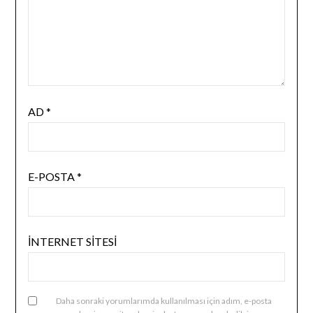
AD
*
E-POSTA
*
İNTERNET SITESI
Daha sonraki yorumlarımda kullanılması için adım, e-posta