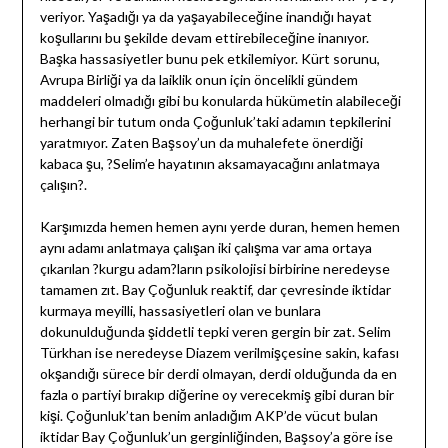
veriyor. Yaşadığı ya da yaşayabileceğine inandığı hayat
koşullarını bu şekilde devam ettirebileceğine inanıyor.
Başka hassasiyetler bunu pek etkilemiyor. Kürt sorunu,
Avrupa Birliği ya da laiklik onun için öncelikli gündem
maddeleri olmadığı gibi bu konularda hükümetin alabileceği
herhangi bir tutum onda Çoğunluk’taki adamın tepkilerini
yaratmıyor. Zaten Başsoy’un da muhalefete önerdiği
kabaca şu, ?Selim’e hayatının aksamayacağını anlatmaya
çalışın?.
Karşımızda hemen hemen aynı yerde duran, hemen hemen
aynı adamı anlatmaya çalışan iki çalışma var ama ortaya
çıkarılan ?kurgu adam?ların psikolojisi birbirine neredeyse
tamamen zıt. Bay Çoğunluk reaktif, dar çevresinde iktidar
kurmaya meyilli, hassasiyetleri olan ve bunlara
dokunulduğunda şiddetli tepki veren gergin bir zat. Selim
Türkhan ise neredeyse Diazem verilmişçesine sakin, kafası
okşandığı sürece bir derdi olmayan, derdi olduğunda da en
fazla o partiyi bırakıp diğerine oy verecekmiş gibi duran bir
kişi. Çoğunluk’tan benim anladığım AKP’de vücut bulan
iktidar Bay Çoğunluk’un gerginliğinden, Başsoy’a göre ise