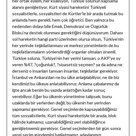
her ortak eylem, her koalisyon, Türkiye solunun kapsama
alanını genişletiyor. Kürt siyasi hareketini Türkiyeli
sosyalistlerle, sosyalistleri de Kürtler’le bir arada tutmak bu
anlamda hem gerekli, hem çok öğretici. Ben yalnızca bu
nedenden dolayı bile Emek, Demokrasi ve Özgürlük
Bloku’na destek olunması gerektiğini düşünüyorum. Dahası
sol hareketin hangi parti üzerinden olursa olsun, Türkiye’nin
her yerinde teşkilatlanması ve merkez yönetimlerin de bu
teşkilatlanmaların yönlendirdiği organlar olmaları önemli.
Türkiye soluna, Türkiye’nin her yerini tanıyan, o AKP’ye oy
veren %47, ?çoğunluk?, ?siyasetsiz seçmen? ya da adına ne
derseniz o insanları tanıyan insanlar, teşkilatlar gerekiyor.
İstanbul ve Ankara’dan ne bu ülke anlaşılabiliyor, ne de biz
kendimizi bu ülkeye anlatabiliyoruz. Anlama çabalarımız da
işte ancak benim bu yazıda anlattığım kadar sonuç
verebiliyor. Eğer bu ülkenin yönetimine talipsek, bunu
uzaklarda bir yerlerden değil, bu ülkenin her yerinden
yapmamız gerekiyor. Genel seçimlerde kapsayabildiğimiz
tüm sosyalistlerle, Kürt siyasi hareketiyle bir arada, blok
hâlinde kalmamız, uzanabildiğimiz yeri olabildiğince
genişletmemiz gerekiyor. Genel seçimlerden bir gün sonra
yerel seçim gündemini başlatmamız, adaylarımızı