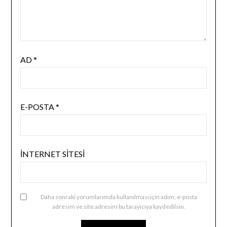
AD
*
E-POSTA
*
İNTERNET SITESI
Daha sonraki yorumlarımda kullanılması için adım, e-posta
adresim ve site adresim bu tarayıcıya kaydedilsin.