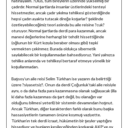
hatırlayalım. ?Ulus, tüm bireylerin üzerinde yükselmiş bir
çadırdır. Normal şartlarda insanlar üstlerindeki tenteyi
hissetmezler, ancak çadır yıkılma tehlikesi gösterdiğinde
hepsi çadırı ayakta tutacak direğe koşarlar? şeklinde
özetleyebileceğimiz teori aslında bu aile reisine ?cuk?
oturuyor. Normal şartlarda derdi para kazanmak, ancak
manevi değerlerine herhangi bir tehdit hissettiğinde
(oğlunun bir Kürt kızıyla beraber olması gibi) tepki
vermekten çekinmez. Burada oldukça sibernetik
sayılabilecek bir koşullanmadan bahsediyoruz. Yani yalnızca
tehlike anlarında ve tehlikeyi bertaraf etmeye yönelik bir
koşullanmadan.
Başsoy’un aile reisi Selim Türkhan ise yazarın da belirttiği
üzere ?siyasetsiz?. Onun da derdi Çoğunluk’taki aile reisiyle
aynı, o da daha fazla para kazanmasına olanak sağlayacak (illa
ki daha fazla kazanması da şart değil, bu olanağın var
olduğunu bilmesi yeterli) bir sistemin devamından hoşnut.
Ancak Türkhan, diğer karakterden farklı olarak bunu başka
hassasiyetlerin tamamen önüne koymuş vaziyette.
Türkhan’ın tek derdi icraat, hükümetin bir şeyler yaptığını
hissediyor ve bunların kesileceğinden korkarak AKP’ye oy