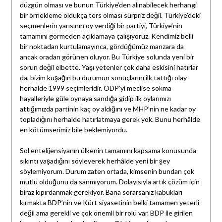
düzgün olması ve bunun Türkiye’den alınabilecek herhangi
bir örnekleme oldukça ters olması sürpriz değil. Türkiye’deki
seçmenlerin yarısının oy verdiği bir partiyi, Türkiye’nin
tamamını görmeden açıklamaya çalışıyoruz. Kendimiz belli
bir noktadan kurtulamayınca, gördüğümüz manzara da
ancak oradan görünen oluyor. Bu Türkiye solunda yeni bir
sorun değil elbette. Yaşı yetenler çok daha eskisini hatırlar
da, bizim kuşağın bu durumun sonuçlarını ilk tattığı olay
herhalde 1999 seçimleridir. ÖDP’yi meclise sokma
hayalleriyle güle oynaya sandığa gidip ilk oylarımızı
attığımızda partinin kaç oy aldığını ve MHP’nin ne kadar oy
topladığını herhalde hatırlatmaya gerek yok. Bunu herhâlde
en kötümserimiz bile beklemiyordu.
Sol entelijensiyanın ülkenin tamamını kapsama konusunda
sıkıntı yaşadığını söyleyerek herhâlde yeni bir şey
söylemiyorum. Durum zaten ortada, kimsenin bundan çok
mutlu olduğunu da sanmıyorum. Dolayısıyla artık çözüm için
biraz kıpırdanmak gerekiyor. Bana sorarsanız kabukları
kırmakta BDP’nin ve Kürt siyasetinin belki tamamen yeterli
değil ama gerekli ve çok önemli bir rolü var. BDP ile girilen