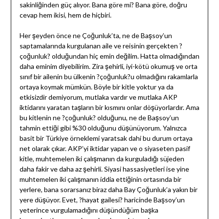
sakinliğinden güç alıyor. Bana göre mi? Bana göre, doğru
cevap hem ikisi, hem de hiçbiri.
Her şeyden önce ne Çoğunluk’ta, ne de Başsoy’un
saptamalarında kurgulanan aile ve reisinin gerçekten ?
çoğunluk? olduğundan hiç emin değilim. Hatta olmadığından
daha eminim diyebilirim. Zira şehirli, iyi-kötü okumuş ve orta
sınıf bir ailenin bu ülkenin ?çoğunluk?u olmadığını rakamlarla
ortaya koymak mümkün. Böyle bir kitle yoktur ya da
etkisizdir demiyorum, mutlaka vardır ve mutlaka AKP
iktidarını yaratan taşların bir kısmını onlar döşüyorlardır. Ama
bu kitlenin ne ?çoğunluk? olduğunu, ne de Başsoy’un
tahmin ettiği gibi %30 olduğunu düşünüyorum. Yalnızca
basit bir Türkiye örneklemi yaratsak dahi bu durum ortaya
net olarak çıkar. AKP’yi iktidar yapan ve o siyaseten pasif
kitle, muhtemelen iki çalışmanın da kurguladığı süjeden
daha fakir ve daha az şehirli. Siyasi hassasiyetleri ise yine
muhtemelen iki çalışmanın iddia ettiğinin ortasında bir
yerlere, bana sorarsanız biraz daha Bay Çoğunluk’a yakın bir
yere düşüyor. Evet, ?hayat gailesi? haricinde Başsoy’un
yeterince vurgulamadığını düşündüğüm başka