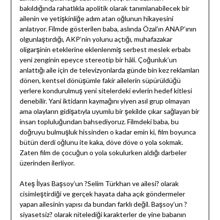
bakıldığında rahatlıkla apolitik olarak tanımlanabilecek bir
ailenin ve yetişkinliğe adım atan oğlunun hikayesini
anlatıyor. Filmde gösterilen baba, aslında Özal’ın ANAP’ının
olgunlaştırdığı, AKP’nin yolunu açtığı, muhafazakar
oligarşinin eteklerine eklenlenmiş serbest meslek erbabı
yeni zenginin epeyce stereotip bir hâli. Çoğunluk’un
anlattığı aile için de televizyonlarda günde bin kez reklamları
dönen, kentsel dönüşümle fakir ailelerin süpürüldüğü
yerlere kondurulmuş yeni sitelerdeki evlerin hedef kitlesi
denebilir. Yani iktidarın kaymağını yiyen asıl grup olmayan
ama olayların gidişatıyla uyumlu bir şekilde çıkar sağlayan bir
insan topluluğundan bahsediyoruz. Filmdeki baba, bu
doğruyu bulmuşluk hissinden o kadar emin ki, film boyunca
bütün derdi oğlunu ite kaka, döve döve o yola sokmak.
Zaten film de çocuğun o yola sokulurken aldığı darbeler
üzerinden ilerliyor.
Ateş İlyas Başsoy’un ?Selim Türkhan ve ailesi? olarak
cisimleştirdiği ve gerçek hayata daha açık göndermeler
yapan ailesinin yapısı da bundan farklı değil. Başsoy’un ?
siyasetsiz? olarak nitelediği karakterler de yine babanın