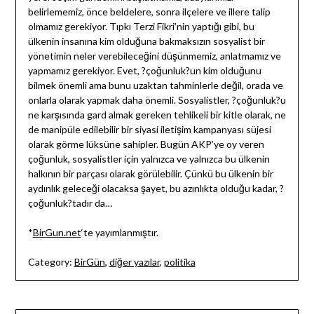
belirlememiz, önce beldelere, sonra ilçelere ve illere talip
olmamız gerekiyor. Tıpkı Terzi Fikri’nin yaptığı gibi, bu
ülkenin insanına kim olduğuna bakmaksızın sosyalist bir
yönetimin neler verebileceğini düşünmemiz, anlatmamız ve
yapmamız gerekiyor. Evet, ?çoğunluk?un kim olduğunu
bilmek önemli ama bunu uzaktan tahminlerle değil, orada ve
onlarla olarak yapmak daha önemli. Sosyalistler, ?çoğunluk?u
ne karşısında gard almak gereken tehlikeli bir kitle olarak, ne
de manipüle edilebilir bir siyasi iletişim kampanyası süjesi
olarak görme lüksüne sahipler. Bugün AKP’ye oy veren
çoğunluk, sosyalistler için yalnızca ve yalnızca bu ülkenin
halkının bir parçası olarak görülebilir. Çünkü bu ülkenin bir
aydınlık geleceği olacaksa şayet, bu azınlıkta olduğu kadar, ?
çoğunluk?tadır da…
*
BirGun.net
‘te yayımlanmıştır.
Category:
BirGün
,
diğer yazılar
,
politika