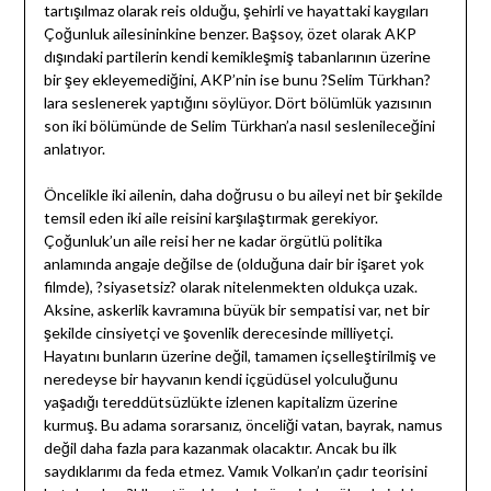
tartışılmaz olarak reis olduğu, şehirli ve hayattaki kaygıları
Çoğunluk ailesininkine benzer. Başsoy, özet olarak AKP
dışındaki partilerin kendi kemikleşmiş tabanlarının üzerine
bir şey ekleyemediğini, AKP’nin ise bunu ?Selim Türkhan?
lara seslenerek yaptığını söylüyor. Dört bölümlük yazısının
son iki bölümünde de Selim Türkhan’a nasıl seslenileceğini
anlatıyor.
Öncelikle iki ailenin, daha doğrusu o bu aileyi net bir şekilde
temsil eden iki aile reisini karşılaştırmak gerekiyor.
Çoğunluk’un aile reisi her ne kadar örgütlü politika
anlamında angaje değilse de (olduğuna dair bir işaret yok
filmde), ?siyasetsiz? olarak nitelenmekten oldukça uzak.
Aksine, askerlik kavramına büyük bir sempatisi var, net bir
şekilde cinsiyetçi ve şovenlik derecesinde milliyetçi.
Hayatını bunların üzerine değil, tamamen içselleştirilmiş ve
neredeyse bir hayvanın kendi içgüdüsel yolculuğunu
yaşadığı tereddütsüzlükte izlenen kapitalizm üzerine
kurmuş. Bu adama sorarsanız, önceliği vatan, bayrak, namus
değil daha fazla para kazanmak olacaktır. Ancak bu ilk
saydıklarımı da feda etmez. Vamık Volkan’ın çadır teorisini