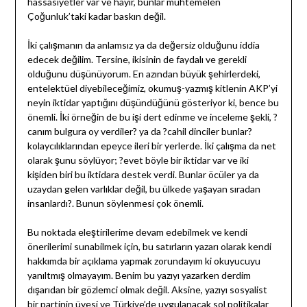
hassasiyetler var ve hayır, bunlar muhtemelen
Çoğunluk’taki kadar baskın değil.
İki çalışmanın da anlamsız ya da değersiz olduğunu iddia
edecek değilim. Tersine, ikisinin de faydalı ve gerekli
olduğunu düşünüyorum. En azından büyük şehirlerdeki,
entelektüel diyebileceğimiz, okumuş-yazmış kitlenin AKP’yi
neyin iktidar yaptığını düşündüğünü gösteriyor ki, bence bu
önemli. İki örneğin de bu işi dert edinme ve inceleme şekli, ?
canım bulgura oy verdiler? ya da ?cahil dinciler bunlar?
kolaycılıklarından epeyce ileri bir yerlerde. İki çalışma da net
olarak şunu söylüyor; ?evet böyle bir iktidar var ve iki
kişiden biri bu iktidara destek verdi. Bunlar öcüler ya da
uzaydan gelen varlıklar değil, bu ülkede yaşayan sıradan
insanlardı?. Bunun söylenmesi çok önemli.
Bu noktada eleştirilerime devam edebilmek ve kendi
önerilerimi sunabilmek için, bu satırların yazarı olarak kendi
hakkımda bir açıklama yapmak zorundayım ki okuyucuyu
yanıltmış olmayayım. Benim bu yazıyı yazarken derdim
dışarıdan bir gözlemci olmak değil. Aksine, yazıyı sosyalist
bir partinin üyesi ve Türkiye’de uygulanacak sol politikalar