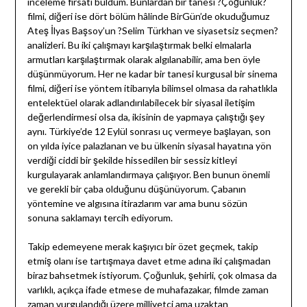
inceleme fırsatı buldum. Bunlardan bir tanesi ?Çoğunluk?
filmi, diğeri ise dört bölüm hâlinde BirGün’de okuduğumuz
Ateş İlyas Başsoy’un ?Selim Türkhan ve siyasetsiz seçmen?
analizleri. Bu iki çalışmayı karşılaştırmak belki elmalarla
armutları karşılaştırmak olarak algılanabilir, ama ben öyle
düşünmüyorum. Her ne kadar bir tanesi kurgusal bir sinema
filmi, diğeri ise yöntem itibarıyla bilimsel olmasa da rahatlıkla
entelektüel olarak adlandırılabilecek bir siyasal iletişim
değerlendirmesi olsa da, ikisinin de yapmaya çalıştığı şey
aynı. Türkiye’de 12 Eylül sonrası uç vermeye başlayan, son
on yılda iyice palazlanan ve bu ülkenin siyasal hayatına yön
verdiği ciddi bir şekilde hissedilen bir sessiz kitleyi
kurgulayarak anlamlandırmaya çalışıyor. Ben bunun önemli
ve gerekli bir çaba olduğunu düşünüyorum. Çabanın
yöntemine ve algısına itirazlarım var ama bunu sözün
sonuna saklamayı tercih ediyorum.
Takip edemeyene merak kaşıyıcı bir özet geçmek, takip
etmiş olanı ise tartışmaya davet etme adına iki çalışmadan
biraz bahsetmek istiyorum. Çoğunluk, şehirli, çok olmasa da
varlıklı, açıkça ifade etmese de muhafazakar, filmde zaman
zaman vurgulandığı üzere milliyetçi ama uzaktan