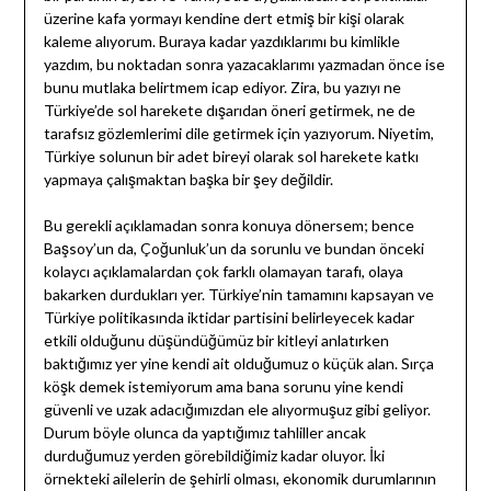
üzerine kafa yormayı kendine dert etmiş bir kişi olarak
kaleme alıyorum. Buraya kadar yazdıklarımı bu kimlikle
yazdım, bu noktadan sonra yazacaklarımı yazmadan önce ise
bunu mutlaka belirtmem icap ediyor. Zira, bu yazıyı ne
Türkiye’de sol harekete dışarıdan öneri getirmek, ne de
tarafsız gözlemlerimi dile getirmek için yazıyorum. Niyetim,
Türkiye solunun bir adet bireyi olarak sol harekete katkı
yapmaya çalışmaktan başka bir şey değildir.
Bu gerekli açıklamadan sonra konuya dönersem; bence
Başsoy’un da, Çoğunluk’un da sorunlu ve bundan önceki
kolaycı açıklamalardan çok farklı olamayan tarafı, olaya
bakarken durdukları yer. Türkiye’nin tamamını kapsayan ve
Türkiye politikasında iktidar partisini belirleyecek kadar
etkili olduğunu düşündüğümüz bir kitleyi anlatırken
baktığımız yer yine kendi ait olduğumuz o küçük alan. Sırça
köşk demek istemiyorum ama bana sorunu yine kendi
güvenli ve uzak adacığımızdan ele alıyormuşuz gibi geliyor.
Durum böyle olunca da yaptığımız tahliller ancak
durduğumuz yerden görebildiğimiz kadar oluyor. İki
örnekteki ailelerin de şehirli olması, ekonomik durumlarının