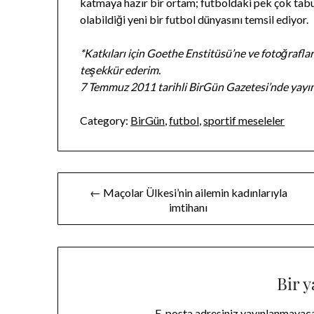
katmaya hazır bir ortam; futboldaki pek çok tabul
olabildiği yeni bir futbol dünyasını temsil ediyor.
*Katkıları için Goethe Enstitüsü’ne ve fotoğrafla
teşekkür ederim.
7 Temmuz 2011 tarihli BirGün Gazetesi’nde yayı
Category:
BirGün
,
futbol
,
sportif meseleler
Yazı
← Maçolar Ülkesi’nin ailemin kadınlarıyla
imtihanı
gezinmesi
Bir y
E-posta adresiniz yayınlanmayac