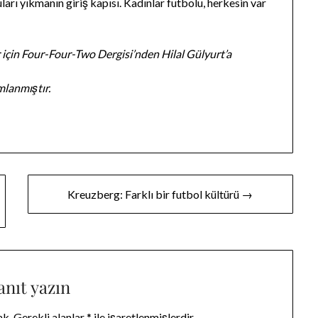
arı yıkmanın giriş kapısı. Kadınlar futbolu, herkesin var
r için Four-Four-Two Dergisi’nden Hilal Gülyurt’a
mlanmıştır.
Kreuzberg: Farklı bir futbol kültürü →
anıt yazın
ak.
Gerekli alanlar
*
ile işaretlenmişlerdir