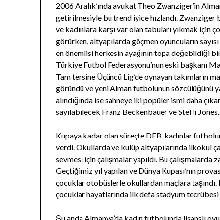
2006 Aralık’ında avukat Theo Zwanziger’in Alma
getirilmesiyle bu trend iyice hızlandı. Zwanzig
ve kadınlara karşı var olan tabuları yıkmak için ç
görürken, altyapılarda göçmen oyuncuların sayısı g
en önemlisi herkesin ayağının topa değebildiği bi
Türkiye Futbol Federasyonu’nun eski başkanı Mah
Tam tersine Üçüncü Lig’de oynayan takımların mah
göründü ve yeni Alman futbolunun sözcülüğünü ya
alındığında ise sahneye iki popüler ismi daha çık
sayılabilecek Franz Beckenbauer ve Steffi Jones.
Kupaya kadar olan süreçte DFB, kadınlar futbolun
verdi. Okullarda ve kulüp altyapılarında ilkokul ç
sevmesi için çalışmalar yapıldı. Bu çalışmalarda 
Geçtiğimiz yıl yapılan ve Dünya Kupası’nın provas
çocuklar otobüslerle okullardan maçlara taşındı.
çocuklar hayatlarında ilk defa stadyum tecrübesi
Şu anda Almanya’da kadın futbolunda lisanslı oyun