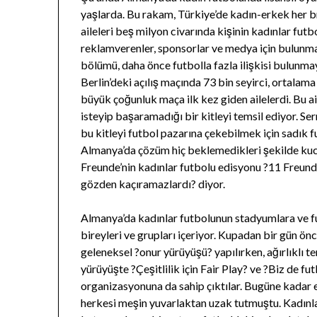
yaşlarda. Bu rakam, Türkiye’de kadın-erkek her b
aileleri beş milyon civarında kişinin kadınlar fut
reklamverenler, sponsorlar ve medya için bulunma
bölümü, daha önce futbolla fazla ilişkisi bulunmay
Berlin’deki açılış maçında 73 bin seyirci, ortalam
büyük çoğunluk maça ilk kez giden ailelerdi. Bu ai
isteyip başaramadığı bir kitleyi temsil ediyor. Se
bu kitleyi futbol pazarına çekebilmek için sadık
Almanya’da çözüm hiç beklemedikleri şekilde kuc
Freunde’nin kadınlar futbolu edisyonu ?11 Freund
gözden kaçıramazlardı? diyor.
Almanya’da kadınlar futbolunun stadyumlara ve f
bireyleri ve grupları içeriyor. Kupadan bir gün ön
geleneksel ?onur yürüyüşü? yapılırken, ağırlıklı 
yürüyüşte ?Çeşitlilik için Fair Play? ve ?Biz de fu
organizasyonuna da sahip çıktılar. Bugüne kadar
herkesi meşin yuvarlaktan uzak tutmuştu. Kadınla