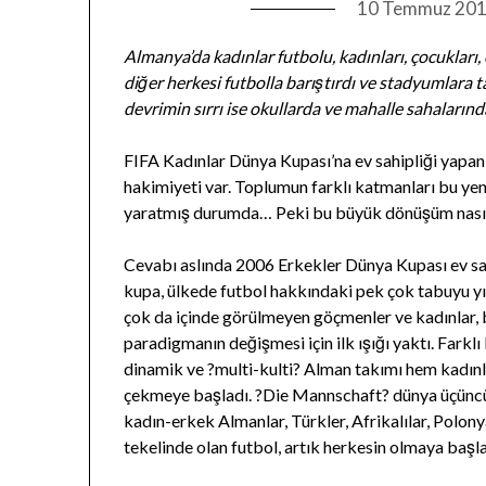
10 Temmuz 20
Almanya’da kadınlar futbolu, kadınları, çocukları,
diğer herkesi futbolla barıştırdı ve stadyumlara 
devrimin sırrı ise okullarda ve mahalle sahaların
FIFA Kadınlar Dünya Kupası’na ev sahipliği yapa
hakimiyeti var. Toplumun farklı katmanları bu yeni
yaratmış durumda… Peki bu büyük dönüşüm nası
Cevabı aslında 2006 Erkekler Dünya Kupası ev sa
kupa, ülkede futbol hakkındaki pek çok tabuyu y
çok da içinde görülmeyen göçmenler ve kadınlar,
paradigmanın değişmesi için ilk ışığı yaktı. Fark
dinamik ve ?multi-kulti? Alman takımı hem kadın
çekmeye başladı. ?Die Mannschaft? dünya üçüncü
kadın-erkek Almanlar, Türkler, Afrikalılar, Polony
tekelinde olan futbol, artık herkesin olmaya başl