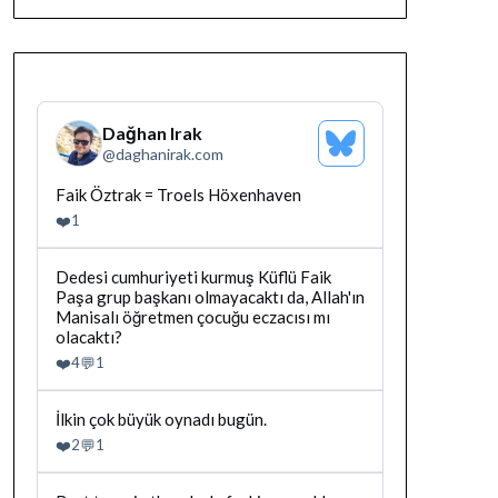
Dağhan Irak
Bluesky
@
daghanirak.com
Profilini
Gor
Bluesky'da
Faik Öztrak = Troels Höxenhaven
Dağhan
❤️
1
Irak
tarafindan
yazilan
Bluesky'da
Dedesi cumhuriyeti kurmuş Küflü Faik
gonderiyi
Dağhan
Paşa grup başkanı olmayacaktı da, Allah'ın
goruntule
Irak
Manisalı öğretmen çocuğu eczacısı mı
tarafindan
olacaktı?
yazilan
❤️
💬
4
1
gonderiyi
goruntule
Bluesky'da
İlkin çok büyük oynadı bugün.
Dağhan
❤️
💬
2
1
Irak
tarafindan
yazilan