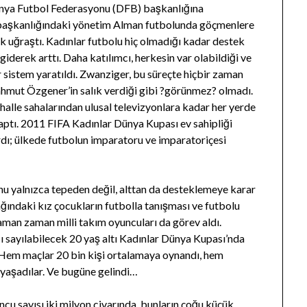
nya Futbol Federasyonu (DFB) başkanlığına
er başkanlığındaki yönetim Alman futbolunda göçmenlere
ok uğraştı. Kadınlar futbolu hiç olmadığı kadar destek
iderek arttı. Daha katılımcı, herkesin var olabildiği ve
r sistem yaratıldı. Zwanziger, bu süreçte hiçbir zaman
mut Özgener’in salık verdiği gibi ?görünmez? olmadı.
alle sahalarından ulusal televizyonlara kadar her yerde
ptı. 2011 FIFA Kadınlar Dünya Kupası ev sahipliği
ardı; ülkede futbolun imparatoru ve imparatoriçesi
u yalnızca tepeden değil, alttan da desteklemeye karar
ağındaki kız çocukların futbolla tanışması ve futbolu
zaman zaman milli takım oyuncuları da görev aldı.
ı sayılabilecek 20 yaş altı Kadınlar Dünya Kupası’nda
 Hem maçlar 20 bin kişi ortalamaya oynandı, hem
 yaşadılar. Ve bugüne gelindi…
cu sayısı iki milyon civarında, bunların çoğu küçük