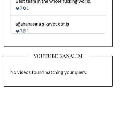
Bluesky'da
Best team in the whole fucking world.
gonderiyi
Dağhan
❤️
🔄
9
1
goruntule
Irak
tarafindan
yazilan
Bluesky'da
ağababasına şikayet etmiş
gonderiyi
Dağhan
❤️
💬
3
1
goruntule
Irak
tarafindan
yazilan
gonderiyi
YOUTUBE KANALIM
goruntule
No videos found matching your query.