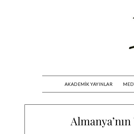
Skip
to
content
AKADEMIK YAYINLAR
MEDY
Almanya’nın 