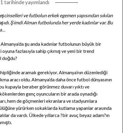
11
tarihinde yayımlandı
 eşcinselleri ve futbolun erkek egemen yapısından sıkılan
taşıdı. Şimdi Alman futbolunda her yerde kadınlar var. Bu
da…
n Almanya’da şu anda kadınlar futbolunun büyük bir
 oyuna fazlasıyla sahip çıkmış ve yeni bir trend
l doğdu?
hipliğinde aramak gerekiyor. Almanya’nın düzenlediği
ıkma aracı oldu. Almanya’da daha önce futbol dünyasının
 bu kupayla beraber görünmez duvarı yıktı ve
lı kökenlerden genç oyuncuların bir arada oynadığı
ları, hem de göçmenleri ekranlara ve stadyumlara
lüğüne yürürken sokaklarda kutlama yapanlar arasında
alılar da vardı. Ülkede yıllarca ?bir avuç beyaz adam?ın
amıştı.