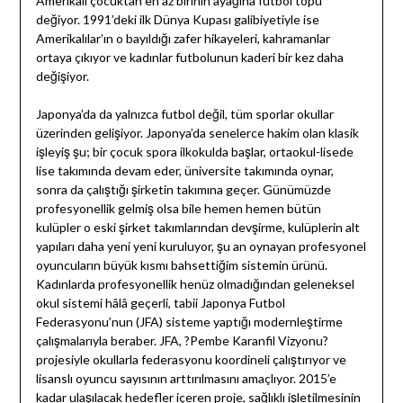
Amerikalı çocuktan en az birinin ayağına futbol topu
değiyor. 1991’deki ilk Dünya Kupası galibiyetiyle ise
Amerikalılar’ın o bayıldığı zafer hikayeleri, kahramanlar
ortaya çıkıyor ve kadınlar futbolunun kaderi bir kez daha
değişiyor.
Japonya’da da yalnızca futbol değil, tüm sporlar okullar
üzerinden gelişiyor. Japonya’da senelerce hakim olan klasik
işleyiş şu; bir çocuk spora ilkokulda başlar, ortaokul-lisede
lise takımında devam eder, üniversite takımında oynar,
sonra da çalıştığı şirketin takımına geçer. Günümüzde
profesyonellik gelmiş olsa bile hemen hemen bütün
kulüpler o eski şirket takımlarından devşirme, kulüplerin alt
yapıları daha yeni yeni kuruluyor, şu an oynayan profesyonel
oyuncuların büyük kısmı bahsettiğim sistemin ürünü.
Kadınlarda profesyonellik henüz olmadığından geleneksel
okul sistemi hâlâ geçerli, tabii Japonya Futbol
Federasyonu’nun (JFA) sisteme yaptığı modernleştirme
çalışmalarıyla beraber. JFA, ?Pembe Karanfil Vizyonu?
projesiyle okullarla federasyonu koordineli çalıştırıyor ve
lisanslı oyuncu sayısının arttırılmasını amaçlıyor. 2015’e
kadar ulaşılacak hedefler içeren proje, sağlıklı işletilmesinin