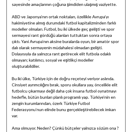
sayesinde amaçlarının çoğuna şimdiden ulaşmış vaziyette.
ABD ve Japonya’nın ortak noktaları, özellikle Avrupa’yı
hakimiyetine almış durumdaki futbol kapitalizminden farklı
modeller olmaları. Futbol, bu iki ülkede geç gelişti ve spor
sermayesi rant gördüğü alanları tuttuktan sonra ortaya
çıktı. Yani Avrupa’nın aksine buralarda oyun, bir amatör spor
dalı olarak sermayenin müdahalesi olmadan gelişti.
Dolayısıyla da yalnızca rant getirecek elit futbola odaklı
olmayan; katılımcı, sosyal ve eşitlikçi modeller
oluşturabildiler.
Bu iki ülke, Türkiye için de doğru reçeteyi veriyor aslında.
Cinsiyet ayrımcılığını bırak, sporu okullara yay, öncelikle elit
futbolcu çıkarmayı değil daha çok insana futbol oynatmayı
hedefle, bütün bunları planlı programlı yap. Türkiye’nin en
zengin kurumlarından, özerk Türkiye Futbol
Federasyonu’nun elinde bunu gerçekleştirebilecek imkan
var.
Ama olmuyor. Neden? Çünkü bütçeler yalnızca sözüm ona ?