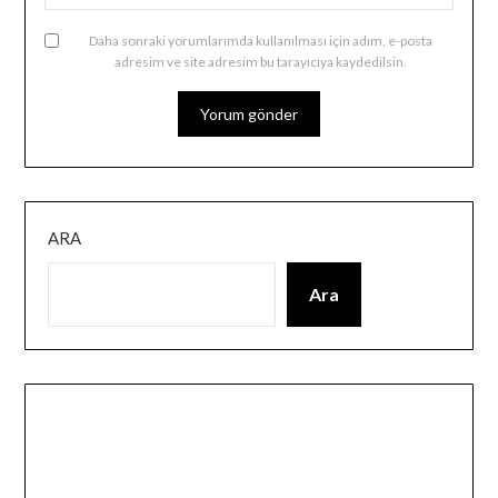
Daha sonraki yorumlarımda kullanılması için adım, e-posta
adresim ve site adresim bu tarayıcıya kaydedilsin.
ARA
Ara