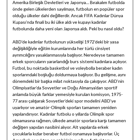
Amerika Birleşik Devletleri ve Japonya… Bırakalım futbolda
önde gelen ülkelerden sayılmayı, futbolun en popüler spor
olduğu ülkeler dahi değillerdir. Ancak FIFA Kadınlar Dünya
Kupası’nda finali bu iki ülke aldı ve kupayı kadınlar
futbolunda daha yeni olan Japonya aldı. Peki bu nasıl oldu?
ABD’de kadınlar futbolunun yükselişi 1972’deki bir yasa
değişikliğiyle eğitim kurumlarında her türlü cinsiyet
ayrımcılığını yasaklanmasıyla başlıyor. Neredeyse tamamen
erkek sporcuların yararlandığı burs sistemi kadınlara açılıyor.
Futbol, bu noktada basketbol ve voleybolla beraber kadın
sporlarındaki boşluğu doldurmaya başlıyor. Bu gelişme, aynı
dönemdeki bir başka milat noktasıyla da çakışıyor. ABD’nin
Olimpiyatlar’da Sovyetler ve Doğu Almanya’dan sportif
anlamda büyük farklar yemesiyle kurulan komisyon, 1975-
77 arası çalışarak Sovyetler’deki spor modelini ABD’ye
uyarlıyor ve amatör-Olimpik sporları tamamen yeniden
yapılandırıyor. Kadınlar futbolu o yıllarda Olimpik spor
olmamasına rağmen, ülkede amatör sporlara karşı tamamen
değişen yapıdan nasibini alıyor. Alt yapılarda erkek
çocuklarla kızlar beraber futbol oynamaya başlıyorlar. Üç