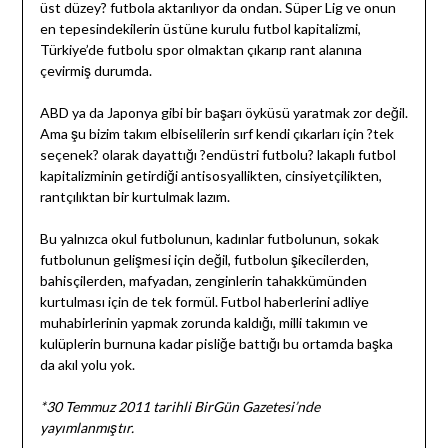
üst düzey? futbola aktarılıyor da ondan. Süper Lig ve onun
en tepesindekilerin üstüne kurulu futbol kapitalizmi,
Türkiye’de futbolu spor olmaktan çıkarıp rant alanına
çevirmiş durumda.
ABD ya da Japonya gibi bir başarı öyküsü yaratmak zor değil.
Ama şu bizim takım elbiselilerin sırf kendi çıkarları için ?tek
seçenek? olarak dayattığı ?endüstri futbolu? lakaplı futbol
kapitalizminin getirdiği antisosyallikten, cinsiyetçilikten,
rantçılıktan bir kurtulmak lazım.
Bu yalnızca okul futbolunun, kadınlar futbolunun, sokak
futbolunun gelişmesi için değil, futbolun şikecilerden,
bahisçilerden, mafyadan, zenginlerin tahakkümünden
kurtulması için de tek formül. Futbol haberlerini adliye
muhabirlerinin yapmak zorunda kaldığı, milli takımın ve
kulüplerin burnuna kadar pisliğe battığı bu ortamda başka
da akıl yolu yok.
*30 Temmuz 2011 tarihli BirGün Gazetesi’nde
yayımlanmıştır.