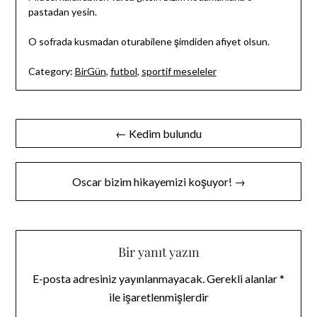
pastadan yesin.
O sofrada kusmadan oturabilene şimdiden afiyet olsun.
Category:
BirGün
,
futbol
,
sportif meseleler
Yazı
← Kedim bulundu
gezinmesi
Oscar bizim hikayemizi koşuyor! →
Bir yanıt yazın
E-posta adresiniz yayınlanmayacak.
Gerekli alanlar
*
ile işaretlenmişlerdir