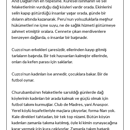
And Dağları’nın en tepesine. Küresel ısınmanın ve sel
felaketlerinin vurduğu dağ köyleri vardır orada. Ekinlerini
selin kapıp götürdüğü insanlar yaşar orada, günde bir
doların altında kazanarak. Peru’nun yolsuzluklarla meşhur
hükümetleri ne içme suyu, ne de sağlık hizmeti götürmeye
zahmet etmiştir oralara. Cennete çıkan merdivenlere
benzeyen dağlarda, o insanlar bir başınadır.
Cuzco’nun erkekleri çaresizdir, ellerinden kayıp gitmiş
tarlaların başında. Bir tek hayvanları kalmıştır ellerinde,
onları da kefen parası için saklarlar.
Cuzco’nun kadınları ise annedir, çocuklara bakar. Bir de
futbol oynar.
Churubamba’nın felaketlerle sarsıldığı günlerde dağ
köylerinin kadınları bir arada kalmak ve güçlü olmak için
futbol takımı kurmuşlar. Club de Madres, yani Anaspor.
Yerel köylü kıyafetleriyle maçlara çıkıyorlar, forma filan yok.
Kale direkleri tahtadan, bir tek top nizami. Bütün köyün
kadınları zamanla takıma katılmış, öyle ki kimin oynayacağına
karar vermek için kura çekiyorlar. Zamanla takım başarılı