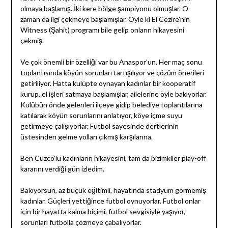
olmaya başlamış. İki kere bölge şampiyonu olmuşlar. O
zaman da ilgi çekmeye başlamışlar. Öyle ki El Cezire’nin
Witness (Şahit) programı bile gelip onların hikayesini
çekmiş.
Ve çok önemli bir özelliği var bu Anaspor’un. Her maç sonu
toplantısında köyün sorunları tartışılıyor ve çözüm önerileri
getiriliyor. Hatta kulüpte oynayan kadınlar bir kooperatif
kurup, el işleri satmaya başlamışlar, ailelerine öyle bakıyorlar.
Kulübün önde gelenleri ilçeye gidip belediye toplantılarına
katılarak köyün sorunlarını anlatıyor, köye içme suyu
getirmeye çalışıyorlar. Futbol sayesinde dertlerinin
üstesinden gelme yolları çıkmış karşılarına.
Ben Cuzco’lu kadınların hikayesini, tam da bizimkiler play-off
kararını verdiği gün izledim.
Bakıyorsun, az buçuk eğitimli, hayatında stadyum görmemiş
kadınlar. Güçleri yettiğince futbol oynuyorlar. Futbol onlar
için bir hayatta kalma biçimi, futbol sevgisiyle yaşıyor,
sorunları futbolla çözmeye çabalıyorlar.