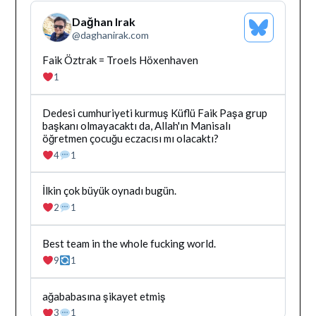
Dağhan Irak
Bluesky
@
daghanirak.com
Profilini
Gor
Bluesky'da
Faik Öztrak = Troels Höxenhaven
Dağhan
1
Irak
tarafindan
yazilan
Bluesky'da
Dedesi cumhuriyeti kurmuş Küflü Faik Paşa grup
gonderiyi
Dağhan
başkanı olmayacaktı da, Allah'ın Manisalı
goruntule
Irak
öğretmen çocuğu eczacısı mı olacaktı?
tarafindan
4
1
yazilan
gonderiyi
goruntule
Bluesky'da
İlkin çok büyük oynadı bugün.
Dağhan
2
1
Irak
tarafindan
yazilan
Bluesky'da
Best team in the whole fucking world.
gonderiyi
Dağhan
9
1
goruntule
Irak
tarafindan
yazilan
Bluesky'da
ağababasına şikayet etmiş
gonderiyi
Dağhan
3
1