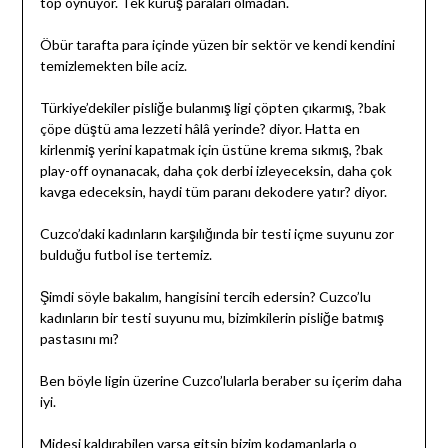
top oynuyor. Tek kuruş paraları olmadan.
Öbür tarafta para içinde yüzen bir sektör ve kendi kendini
temizlemekten bile aciz.
Türkiye’dekiler pisliğe bulanmış ligi çöpten çıkarmış, ?bak
çöpe düştü ama lezzeti hâlâ yerinde? diyor. Hatta en
kirlenmiş yerini kapatmak için üstüne krema sıkmış, ?bak
play-off oynanacak, daha çok derbi izleyeceksin, daha çok
kavga edeceksin, haydi tüm paranı dekodere yatır? diyor.
Cuzco’daki kadınların karşılığında bir testi içme suyunu zor
bulduğu futbol ise tertemiz.
Şimdi söyle bakalım, hangisini tercih edersin? Cuzco’lu
kadınların bir testi suyunu mu, bizimkilerin pisliğe batmış
pastasını mı?
Ben böyle ligin üzerine Cuzco’lularla beraber su içerim daha
iyi.
Midesi kaldırabilen varsa gitsin bizim kodamanlarla o