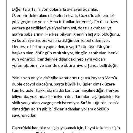
Diğer tarafta milyon dolarlarla oynayan adamlar.
Üzerlerindeki takım elbiselerin fiyatı, Cuzco’lu ailelerin bir
yıllık geçimine yeter. Ama futbolları kirlenmiş. En üst düzey
yerlere getirdikleri ya siyasilerin eşi, dostu, akrabası, ya
mafya babalarının. Herkes biliyor liglerinin leş gibi olduğunu,
ya kötü niyetinden, ya fanatikliğinden kabul edemiyor.
Herkeste bir ?ben yapmadım, o yaptı? türküsü. Bir gün
başkan olan, öbür gün zanlı oluyor, bir gün sanık olan, beriki
gün yönetici. İçeridekiyle dışarıdaki hep aynı yoldan
yürümüş, biri niye içeride de öbürü niye dışarıda belli değil.
Yalnız son on yıla dair şike kanıtlarını uç uca koysan Mars’a
duble otoyol olacağını, başta büyük kulüpler olmak üzere
tüm kulüpler hakkında maddi kanıttan geçilmediğini herkes
biliyor da, yukarıdakiler milyon dolarlarından, aşağıdakiler ise
sidik yarışından vazgeçmek istemiyor. Sırf bu uğurda, temiz
olmadığını adları gibi bildikleri adamları yollara dökülüp
savunuyorlar.
Cuzco’daki kadınlar su için, yaşamak için, hayatta kalmak için