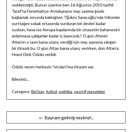
reddetmişti. Bunun üzerine ben 16 Ağustos 2010 tarihli
Taraf’ta Fenerbahçe-Antalyaspor maç yazıma şöyle
başlamak zorunda kalmıştım; ?Şükrü Saracoğlu’nda tribünler
yurttaşını sokak ortasında vurduran bir devlet kadar
suskun, hava ise Avrupa kapılarında bir cinayetin bahanesini
anlatmaya çalışanlar kadar iç bayıcıydı.? O gün Ahmet
Altan’ın o tavrı bana utanç verdiği için maç yazısına sıkışan
bir itirazdı bu. O gün Altan bana utanç verirken, dün Altan’a
Hrant Dink Ödülü verildi.
Ödülü veren herkesin ?vicdan?ına itirazım var.
Bilesiniz…
Category:
BirGün
,
futbol
,
politika
,
sportif meseleler
Yazı
← Bayram gelmiş neyime!..
gezinmesi