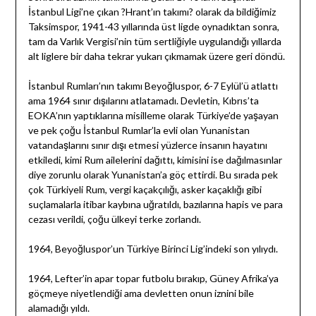
İstanbul Ligi’ne çıkan ?Hrant’ın takımı? olarak da bildiğimiz
Taksimspor, 1941-43 yıllarında üst ligde oynadıktan sonra,
tam da Varlık Vergisi’nin tüm sertliğiyle uygulandığı yıllarda
alt liglere bir daha tekrar yukarı çıkmamak üzere geri döndü.
İstanbul Rumları’nın takımı Beyoğluspor, 6-7 Eylül’ü atlattı
ama 1964 sınır dışılarını atlatamadı. Devletin, Kıbrıs’ta
EOKA’nın yaptıklarına misilleme olarak Türkiye’de yaşayan
ve pek çoğu İstanbul Rumlar’la evli olan Yunanistan
vatandaşlarını sınır dışı etmesi yüzlerce insanın hayatını
etkiledi, kimi Rum ailelerini dağıttı, kimisini ise dağılmasınlar
diye zorunlu olarak Yunanistan’a göç ettirdi. Bu sırada pek
çok Türkiyeli Rum, vergi kaçakçılığı, asker kaçaklığı gibi
suçlamalarla itibar kaybına uğratıldı, bazılarına hapis ve para
cezası verildi, çoğu ülkeyi terke zorlandı.
1964, Beyoğluspor’un Türkiye Birinci Lig’indeki son yılıydı.
1964, Lefter’in apar topar futbolu bırakıp, Güney Afrika’ya
göçmeye niyetlendiği ama devletten onun iznini bile
alamadığı yıldı.