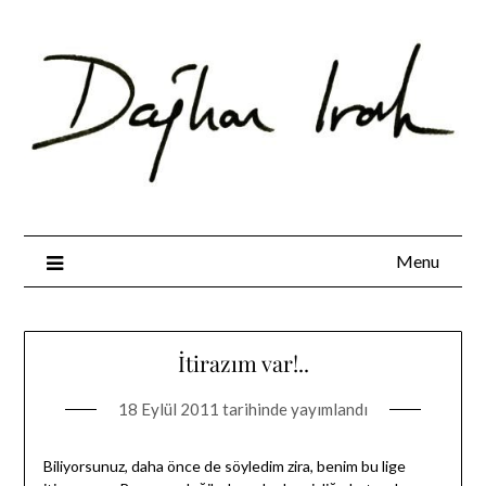
Skip
to
content
Menu
İtirazım var!..
18 Eylül 2011
tarihinde yayımlandı
Biliyorsunuz, daha önce de söyledim zira, benim bu lige