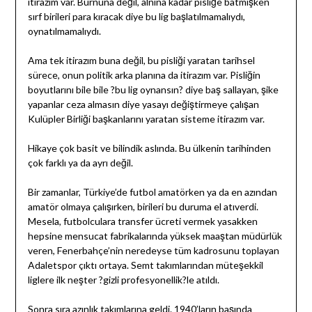
itirazım var. Burnuna değil, alnına kadar pisliğe batmışken
sırf birileri para kıracak diye bu lig başlatılmamalıydı,
oynatılmamalıydı.
Ama tek itirazım buna değil, bu pisliği yaratan tarihsel
sürece, onun politik arka planına da itirazım var. Pisliğin
boyutlarını bile bile ?bu lig oynansın? diye baş sallayan, şike
yapanlar ceza almasın diye yasayı değiştirmeye çalışan
Kulüpler Birliği başkanlarını yaratan sisteme itirazım var.
Hikaye çok basit ve bilindik aslında. Bu ülkenin tarihinden
çok farklı ya da ayrı değil.
Bir zamanlar, Türkiye’de futbol amatörken ya da en azından
amatör olmaya çalışırken, birileri bu duruma el atıverdi.
Mesela, futbolculara transfer ücreti vermek yasakken
hepsine mensucat fabrikalarında yüksek maaştan müdürlük
veren, Fenerbahçe’nin neredeyse tüm kadrosunu toplayan
Adaletspor çıktı ortaya. Semt takımlarından müteşekkil
liglere ilk neşter ?gizli profesyonellik?le atıldı.
Sonra sıra azınlık takımlarına geldi. 1940’ların başında