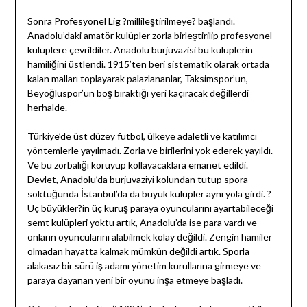
Sonra Profesyonel Lig ?millileştirilmeye? başlandı.
Anadolu’daki amatör kulüpler zorla birleştirilip profesyonel
kulüplere çevrildiler. Anadolu burjuvazisi bu kulüplerin
hamiliğini üstlendi. 1915’ten beri sistematik olarak ortada
kalan malları toplayarak palazlananlar, Taksimspor’un,
Beyoğluspor’un boş bıraktığı yeri kaçıracak değillerdi
herhalde.
Türkiye’de üst düzey futbol, ülkeye adaletli ve katılımcı
yöntemlerle yayılmadı. Zorla ve birilerini yok ederek yayıldı.
Ve bu zorbalığı koruyup kollayacaklara emanet edildi.
Devlet, Anadolu’da burjuvaziyi kolundan tutup spora
soktuğunda İstanbul’da da büyük kulüpler aynı yola girdi. ?
Üç büyükler?in üç kuruş paraya oyuncularını ayartabileceği
semt kulüpleri yoktu artık, Anadolu’da ise para vardı ve
onların oyuncularını alabilmek kolay değildi. Zengin hamiler
olmadan hayatta kalmak mümkün değildi artık. Sporla
alakasız bir sürü iş adamı yönetim kurullarına girmeye ve
paraya dayanan yeni bir oyunu inşa etmeye başladı.