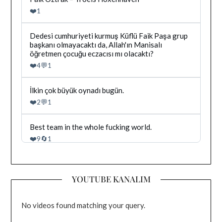
Dağhan
❤️
1
Irak
tarafindan
yazilan
Bluesky'da
Dedesi cumhuriyeti kurmuş Küflü Faik Paşa grup
gonderiyi
Dağhan
başkanı olmayacaktı da, Allah'ın Manisalı
goruntule
Irak
öğretmen çocuğu eczacısı mı olacaktı?
tarafindan
❤️
💬
4
1
yazilan
gonderiyi
goruntule
Bluesky'da
İlkin çok büyük oynadı bugün.
Dağhan
❤️
💬
2
1
Irak
tarafindan
yazilan
Bluesky'da
Best team in the whole fucking world.
gonderiyi
Dağhan
❤️
🔄
9
1
goruntule
Irak
tarafindan
yazilan
gonderiyi
YOUTUBE KANALIM
goruntule
No videos found matching your query.