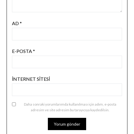
AD
*
E-POSTA
*
İNTERNET SITESI
Daha sonraki yorumlarımda kullanılması için adım, e-posta
adresim ve site adresim bu tarayıcıya kaydedilsin.