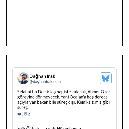
Dağhan Irak
Bluesky
@
daghanirak.com
Profilini
Gor
Bluesky'da
Selahattin Demirtaş hapiste kalacak, Ahmet Özer
Dağhan
görevine dönmeyecek. Yani Öcalan'a beş derece
Irak
açıyla yan bakan bile süreç dışı. Kemiksiz, mis gibi
tarafindan
süreç.
yazilan
❤️
💬
3
2
gonderiyi
goruntule
Bluesky'da
Faik Öztrak = Troels Höxenhaven