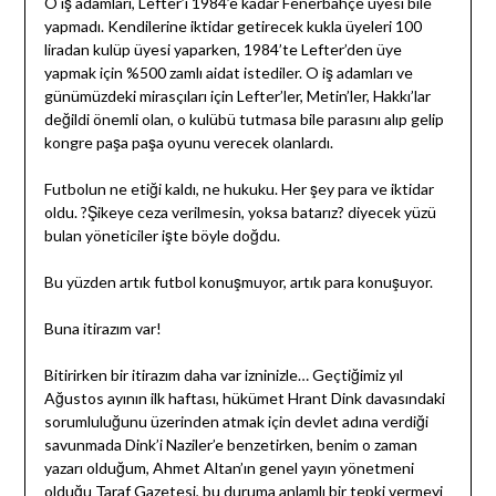
O iş adamları, Lefter’i 1984’e kadar Fenerbahçe üyesi bile
yapmadı. Kendilerine iktidar getirecek kukla üyeleri 100
liradan kulüp üyesi yaparken, 1984’te Lefter’den üye
yapmak için %500 zamlı aidat istediler. O iş adamları ve
günümüzdeki mirasçıları için Lefter’ler, Metin’ler, Hakkı’lar
değildi önemli olan, o kulübü tutmasa bile parasını alıp gelip
kongre paşa paşa oyunu verecek olanlardı.
Futbolun ne etiği kaldı, ne hukuku. Her şey para ve iktidar
oldu. ?Şikeye ceza verilmesin, yoksa batarız? diyecek yüzü
bulan yöneticiler işte böyle doğdu.
Bu yüzden artık futbol konuşmuyor, artık para konuşuyor.
Buna itirazım var!
Bitirirken bir itirazım daha var izninizle… Geçtiğimiz yıl
Ağustos ayının ilk haftası, hükümet Hrant Dink davasındaki
sorumluluğunu üzerinden atmak için devlet adına verdiği
savunmada Dink’i Naziler’e benzetirken, benim o zaman
yazarı olduğum, Ahmet Altan’ın genel yayın yönetmeni
olduğu Taraf Gazetesi, bu duruma anlamlı bir tepki vermeyi