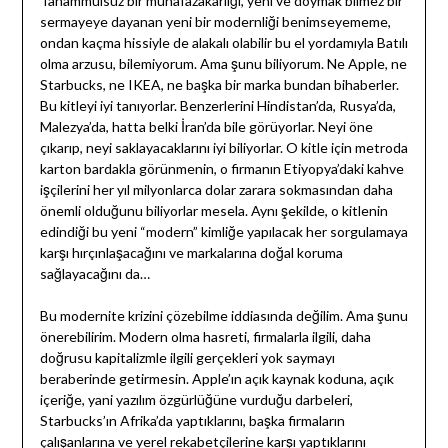
Tahammülsüz bir muhafazakarlığı, yeni ve doymak bilmez bir
sermayeye dayanan yeni bir modernliği benimseyememe,
ondan kaçma hissiyle de alakalı olabilir bu el yordamıyla Batılı
olma arzusu, bilemiyorum. Ama şunu biliyorum. Ne Apple, ne
Starbucks, ne IKEA, ne başka bir marka bundan bihaberler.
Bu kitleyi iyi tanıyorlar. Benzerlerini Hindistan’da, Rusya’da,
Malezya’da, hatta belki İran’da bile görüyorlar. Neyi öne
çıkarıp, neyi saklayacaklarını iyi biliyorlar. O kitle için metroda
karton bardakla görünmenin, o firmanın Etiyopya’daki kahve
işçilerini her yıl milyonlarca dolar zarara sokmasından daha
önemli olduğunu biliyorlar mesela. Aynı şekilde, o kitlenin
edindiği bu yeni “modern” kimliğe yapılacak her sorgulamaya
karşı hırçınlaşacağını ve markalarına doğal koruma
sağlayacağını da…
Bu modernite krizini çözebilme iddiasında değilim. Ama şunu
önerebilirim. Modern olma hasreti, firmalarla ilgili, daha
doğrusu kapitalizmle ilgili gerçekleri yok saymayı
beraberinde getirmesin. Apple’ın açık kaynak koduna, açık
içeriğe, yani yazılım özgürlüğüne vurduğu darbeleri,
Starbucks’ın Afrika’da yaptıklarını, başka firmaların
çalışanlarına ve yerel rekabetçilerine karşı yaptıklarını