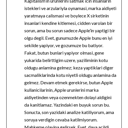
Kapitalism’in urunlerini satmak icin insanlarin
istekleri ve arzulariyla oynamasi, marka aidiyeti
yaratmaya calismasi ve boylece X sirketinin
insanlari kendine kitlemesi, cidden varolan bir
sorun, ama bu sorun sadece Apple’in yaptigi bir
olgu degil. Evet, gunumuzde Apple bunu en iyi
sekilde yapiyor, ve gozumuze bu batiyor.
Fakat, butun bunlari yapiyor olmasi, gene
yukarida belirttigim uzere, yaziliminin kotu
oldugu anlamina gelmez; keza yaptiklari diger
sacmaliklarinda kotu niyetli oldugu anlamina da
gelmez. Devam etmek gerekirse, butun Apple
kullanicilarinin, Apple urunlerini marka
aidiyetinden veya ozenmekten dolayi aldigini
da kanitlamaz. Yazindaki en buyuk sorun bu.
Sonucta, son yazidaki analize katiliyorum, ama
soruya verdigin cevaba katilmiyorum.
Mahkeme olayina gelirsek. Evet, dava acildi.