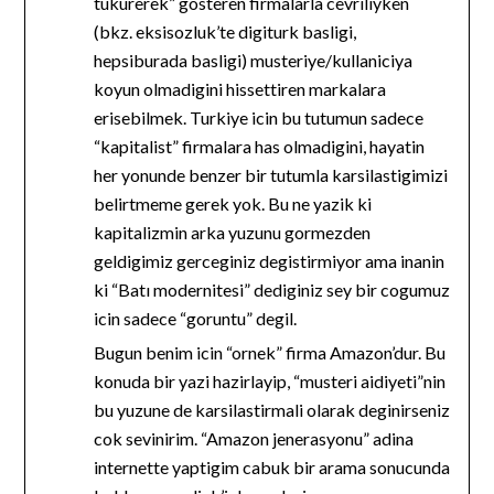
tukurerek” gosteren firmalarla cevriliyken
(bkz. eksisozluk’te digiturk basligi,
hepsiburada basligi) musteriye/kullaniciya
koyun olmadigini hissettiren markalara
erisebilmek. Turkiye icin bu tutumun sadece
“kapitalist” firmalara has olmadigini, hayatin
her yonunde benzer bir tutumla karsilastigimizi
belirtmeme gerek yok. Bu ne yazik ki
kapitalizmin arka yuzunu gormezden
geldigimiz gerceginiz degistirmiyor ama inanin
ki “Batı modernitesi” dediginiz sey bir cogumuz
icin sadece “goruntu” degil.
Bugun benim icin “ornek” firma Amazon’dur. Bu
konuda bir yazi hazirlayip, “musteri aidiyeti”nin
bu yuzune de karsilastirmali olarak deginirseniz
cok sevinirim. “Amazon jenerasyonu” adina
internette yaptigim cabuk bir arama sonucunda