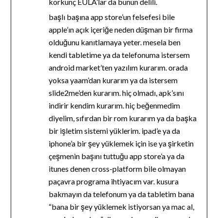
korkunç EULA’lar da bunun delili.
başlı başına app store’un felsefesi bile
apple’ın açık içeriğe neden düşman bir firma
olduğunu kanıtlamaya yeter. mesela ben
kendi tabletime ya da telefonuma istersem
android market’ten yazılım kurarım. orada
yoksa yaam’dan kurarım ya da istersem
slide2me’den kurarım. hiç olmadı, apk’sını
indirir kendim kurarım. hiç beğenmedim
diyelim, sıfırdan bir rom kurarım ya da başka
bir işletim sistemi yüklerim. ipad’e ya da
iphone’a bir şey yüklemek için ise ya şirketin
çeşmenin başını tuttuğu app store’a ya da
itunes denen cross-platform bile olmayan
paçavra programa ihtiyacım var. kusura
bakmayın da telefonum ya da tabletim bana
“bana bir şey yüklemek istiyorsan ya mac al,