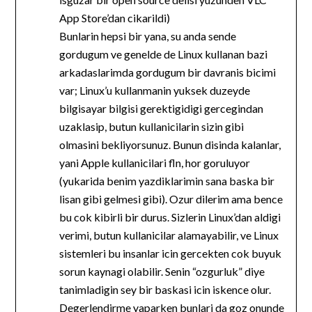
App Store’dan cikarildi)
Bunlarin hepsi bir yana, su anda sende
gordugum ve genelde de Linux kullanan bazi
arkadaslarimda gordugum bir davranis bicimi
var; Linux’u kullanmanin yuksek duzeyde
bilgisayar bilgisi gerektigidigi gercegindan
uzaklasip, butun kullanicilarin sizin gibi
olmasini bekliyorsunuz. Bunun disinda kalanlar,
yani Apple kullanicilari fln, hor goruluyor
(yukarida benim yazdiklarimin sana baska bir
lisan gibi gelmesi gibi). Ozur dilerim ama bence
bu cok kibirli bir durus. Sizlerin Linux’dan aldigi
verimi, butun kullanicilar alamayabilir, ve Linux
sistemleri bu insanlar icin gercekten cok buyuk
sorun kaynagi olabilir. Senin “ozgurluk” diye
tanimladigin sey bir baskasi icin iskence olur.
Degerlendirme yaparken bunlari da goz onunde