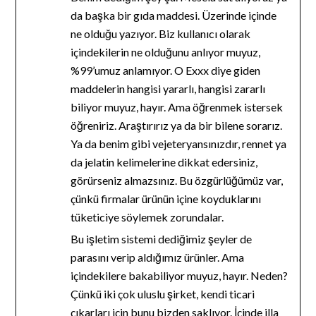
da başka bir gıda maddesi. Üzerinde içinde
ne olduğu yazıyor. Biz kullanıcı olarak
içindekilerin ne olduğunu anlıyor muyuz,
%99’umuz anlamıyor. O Exxx diye giden
maddelerin hangisi yararlı, hangisi zararlı
biliyor muyuz, hayır. Ama öğrenmek istersek
öğreniriz. Araştırırız ya da bir bilene sorarız.
Ya da benim gibi vejeteryansınızdır, rennet ya
da jelatin kelimelerine dikkat edersiniz,
görürseniz almazsınız. Bu özgürlüğümüz var,
çünkü firmalar ürünün içine koyduklarını
tüketiciye söylemek zorundalar.
Bu işletim sistemi dediğimiz şeyler de
parasını verip aldığımız ürünler. Ama
içindekilere bakabiliyor muyuz, hayır. Neden?
Çünkü iki çok uluslu şirket, kendi ticari
çıkarları için bunu bizden saklıyor. İçinde illa