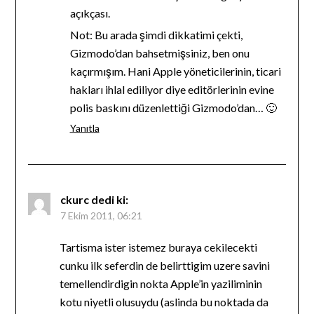
açıkçası.
Not: Bu arada şimdi dikkatimi çekti,
Gizmodo’dan bahsetmişsiniz, ben onu
kaçırmışım. Hani Apple yöneticilerinin, ticari
hakları ihlal ediliyor diye editörlerinin evine
polis baskını düzenlettiği Gizmodo’dan… 🙂
Yanıtla
ckurc
dedi ki:
7 Ekim 2011, 06:21
Tartisma ister istemez buraya cekilecekti
cunku ilk seferdin de belirttigim uzere savini
temellendirdigin nokta Apple’in yaziliminin
kotu niyetli olusuydu (aslinda bu noktada da