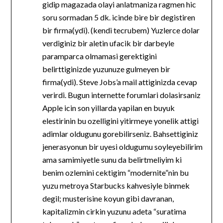
gidip magazada olayi anlatmaniza ragmen hic
soru sormadan 5 dk. icinde bire bir degistiren
bir firma(ydi). (kendi tecrubem) Yuzlerce dolar
verdiginiz bir aletin ufacik bir darbeyle
paramparca olmamasi gerektigini
belirttiginizde yuzunuze gulmeyen bir
firma(ydi). Steve Jobs’a mail attiginizda cevap
verirdi. Bugun internette forumlari dolasirsaniz
Apple icin son yillarda yapilan en buyuk
elestirinin bu ozelligini yitirmeye yonelik attigi
adimlar oldugunu gorebilirseniz. Bahsettiginiz
jenerasyonun bir uyesi oldugumu soyleyebilirim
ama samimiyetle sunu da belirtmeliyim ki
benim ozlemini cektigim “modernite”nin bu
yuzu metroya Starbucks kahvesiyle binmek
degil; musterisine koyun gibi davranan,
kapitalizmin cirkin yuzunu adeta “suratima