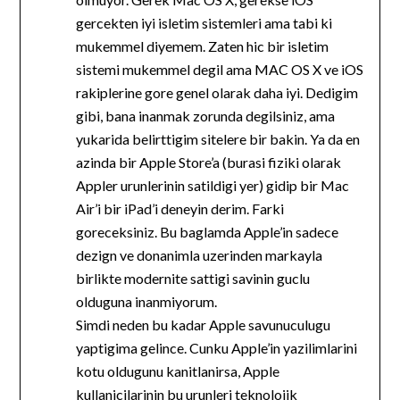
gercekten iyi isletim sistemleri ama tabi ki
mukemmel diyemem. Zaten hic bir isletim
sistemi mukemmel degil ama MAC OS X ve iOS
rakiplerine gore genel olarak daha iyi. Dedigim
gibi, bana inanmak zorunda degilsiniz, ama
yukarida belirttigim sitelere bir bakin. Ya da en
azinda bir Apple Store’a (burasi fiziki olarak
Appler urunlerinin satildigi yer) gidip bir Mac
Air’i bir iPad’i deneyin derim. Farki
goreceksiniz. Bu baglamda Apple’in sadece
dezign ve donanimla uzerinden markayla
birlikte modernite sattigi savinin guclu
olduguna inanmiyorum.
Simdi neden bu kadar Apple savunuculugu
yaptigima gelince. Cunku Apple’in yazilimlarini
kotu oldugunu kanitlanirsa, Apple
kullanicilarinin bu urunleri teknolojik