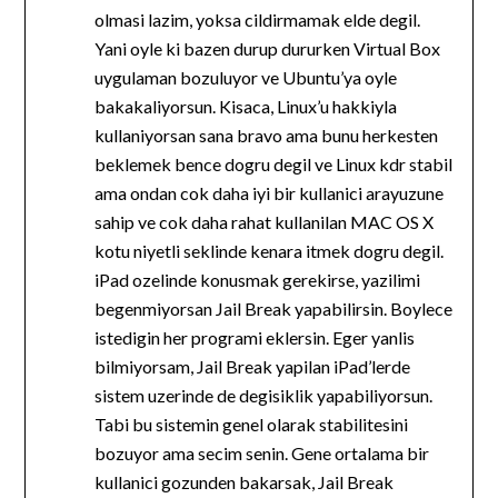
olmasi lazim, yoksa cildirmamak elde degil.
Yani oyle ki bazen durup dururken Virtual Box
uygulaman bozuluyor ve Ubuntu’ya oyle
bakakaliyorsun. Kisaca, Linux’u hakkiyla
kullaniyorsan sana bravo ama bunu herkesten
beklemek bence dogru degil ve Linux kdr stabil
ama ondan cok daha iyi bir kullanici arayuzune
sahip ve cok daha rahat kullanilan MAC OS X
kotu niyetli seklinde kenara itmek dogru degil.
iPad ozelinde konusmak gerekirse, yazilimi
begenmiyorsan Jail Break yapabilirsin. Boylece
istedigin her programi eklersin. Eger yanlis
bilmiyorsam, Jail Break yapilan iPad’lerde
sistem uzerinde de degisiklik yapabiliyorsun.
Tabi bu sistemin genel olarak stabilitesini
bozuyor ama secim senin. Gene ortalama bir
kullanici gozunden bakarsak, Jail Break