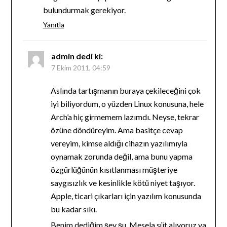
bulundurmak gerekiyor.
Yanıtla
admin
dedi ki:
7 Ekim 2011, 04:59
Aslında tartışmanın buraya çekileceğini çok
iyi biliyordum, o yüzden Linux konusuna, hele
Arch’a hiç girmemem lazımdı. Neyse, tekrar
özüne döndüreyim. Ama basitçe cevap
vereyim, kimse aldığı cihazın yazılımıyla
oynamak zorunda değil, ama bunu yapma
özgürlüğünün kısıtlanması müşteriye
saygısızlık ve kesinlikle kötü niyet taşıyor.
Apple, ticari çıkarları için yazılım konusunda
bu kadar sıkı.
Benim dediğim şey şu. Mesela süt alıyoruz ya