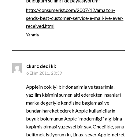
buldugum su link’i de paylasiyorum:
http://consumerist.com/2007/12/amazon-
sends-best-customer-service-e-mail-ive-ever-
received.html
Yanıtla
ckurc
dedi ki:
6 Ekim 2011, 20:39
Apple’in cok iyi bir donanimla ve tasarimla,
yazilim kisimini sumen alti ederekten insanlari
marka degeriyle kendisine baglamasi ve
bundan hareket ederek Apple kullanicilarin
buyuk bolumunun Apple “modernligi” algilsina
kapimis olmasi yuzeysel bir sav. Oncelikle, sunu
belitmek istiyorum ki, Linux-sever Apple-nefret