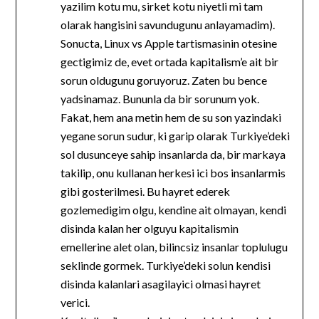
yazilim kotu mu, sirket kotu niyetli mi tam
olarak hangisini savundugunu anlayamadim).
Sonucta, Linux vs Apple tartismasinin otesine
gectigimiz de, evet ortada kapitalism’e ait bir
sorun oldugunu goruyoruz. Zaten bu bence
yadsinamaz. Bununla da bir sorunum yok.
Fakat, hem ana metin hem de su son yazindaki
yegane sorun sudur, ki garip olarak Turkiye’deki
sol dusunceye sahip insanlarda da, bir markaya
takilip, onu kullanan herkesi ici bos insanlarmis
gibi gosterilmesi. Bu hayret ederek
gozlemedigim olgu, kendine ait olmayan, kendi
disinda kalan her olguyu kapitalismin
emellerine alet olan, bilincsiz insanlar toplulugu
seklinde gormek. Turkiye’deki solun kendisi
disinda kalanlari asagilayici olmasi hayret
verici.