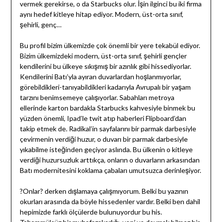
vermek gerekirse, o da Starbucks olur. İşin ilginci bu iki firma
aynı hedef kitleye hitap ediyor. Modern, üst-orta sınıf,
şehirli, genç…
Bu profil bizim ülkemizde çok önemli bir yere tekabül ediyor.
Bizim ülkemizdeki modern, üst-orta sınıf, şehirli gençler
kendilerini bu ülkeye sıkışmış bir azınlık gibi hissediyorlar.
Kendilerini Batı’yla ayıran duvarlardan hoşlanmıyorlar,
görebildikleri-tanıyabildikleri kadarıyla Avrupalı bir yaşam
tarzını benimsemeye çalışıyorlar. Sabahları metroya
ellerinde karton bardakla Starbucks kahvesiyle binmek bu
yüzden önemli, Ipad’le twit atıp haberleri Flipboard’dan
takip etmek de. Radikal’in sayfalarını bir parmak darbesiyle
çevirmenin verdiği huzur, o duvarı bir parmak darbesiyle
yıkabilme isteğinden geçiyor aslında. Bu ülkenin o kitleye
verdiği huzursuzluk arttıkça, onların o duvarların arkasından
Batı modernitesini koklama çabaları umutsuzca derinleşiyor.
?Onlar? derken dışlamaya çalışmıyorum. Belki bu yazının
okurları arasında da böyle hissedenler vardır. Belki ben dahil
hepimizde farklı ölçülerde bulunuyordur bu his.