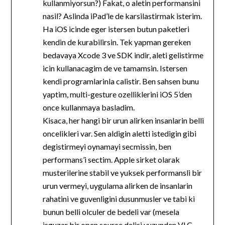
kullanmiyorsun?) Fakat, o aletin performansini
nasil? Aslinda iPad’le de karsilastirmak isterim.
Ha iOS icinde eger istersen butun paketleri
kendin de kurabilirsin. Tek yapman gereken
bedavaya Xcode 3 ve SDK indir, aleti gelistirme
icin kullanacagim de ve tamamsin. Istersen
kendi programlarinla calistir. Ben sahsen bunu
yaptim, multi-gesture ozelliklerini iOS 5’den
once kullanmaya basladim.
Kisaca, her hangi bir urun alirken insanlarin belli
oncelikleri var. Sen aldigin aletti istedigin gibi
degistirmeyi oynamayi secmissin, ben
performans’i sectim. Apple sirket olarak
musterilerine stabil ve yuksek performansli bir
urun vermeyi, uygulama alirken de insanlarin
rahatini ve guvenligini dusunmusler ve tabi ki
bunun belli olculer de bedeli var (mesela
isguzar bir open source delisi yuzunden VLC