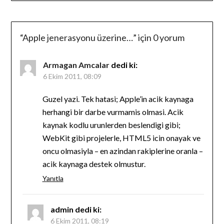
“
Apple jenerasyonu üzerine…
” için 0 yorum
Armagan Amcalar
dedi ki:
6 Ekim 2011, 08:09
Guzel yazi. Tek hatasi; Apple’in acik kaynaga
herhangi bir darbe vurmamis olmasi. Acik
kaynak kodlu urunlerden beslendigi gibi;
WebKit gibi projelerle, HTML5 icin onayak ve
oncu olmasiyla – en azindan rakiplerine oranla –
acik kaynaga destek olmustur.
Yanıtla
admin
dedi ki:
6 Ekim 2011, 08:19