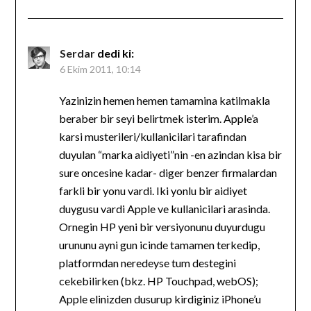
Serdar
dedi ki:
6 Ekim 2011, 10:14
Yazinizin hemen hemen tamamina katilmakla
beraber bir seyi belirtmek isterim. Apple’a
karsi musterileri/kullanicilari tarafindan
duyulan “marka aidiyeti”nin -en azindan kisa bir
sure oncesine kadar- diger benzer firmalardan
farkli bir yonu vardi. Iki yonlu bir aidiyet
duygusu vardi Apple ve kullanicilari arasinda.
Ornegin HP yeni bir versiyonunu duyurdugu
urununu ayni gun icinde tamamen terkedip,
platformdan neredeyse tum destegini
cekebilirken (bkz. HP Touchpad, webOS);
Apple elinizden dusurup kirdiginiz iPhone’u