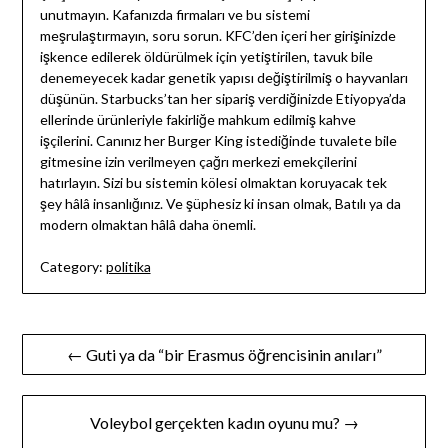
unutmayın. Kafanızda firmaları ve bu sistemi
meşrulaştırmayın, soru sorun. KFC’den içeri her girişinizde
işkence edilerek öldürülmek için yetiştirilen, tavuk bile
denemeyecek kadar genetik yapısı değiştirilmiş o hayvanları
düşünün. Starbucks’tan her sipariş verdiğinizde Etiyopya’da
ellerinde ürünleriyle fakirliğe mahkum edilmiş kahve
işçilerini. Canınız her Burger King istediğinde tuvalete bile
gitmesine izin verilmeyen çağrı merkezi emekçilerini
hatırlayın. Sizi bu sistemin kölesi olmaktan koruyacak tek
şey hâlâ insanlığınız. Ve şüphesiz ki insan olmak, Batılı ya da
modern olmaktan hâlâ daha önemli.
Category:
politika
Yazı
← Guti ya da “bir Erasmus öğrencisinin anıları”
gezinmesi
Voleybol gerçekten kadın oyunu mu? →