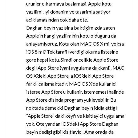
urunler cikarmaya baslamasi, Apple kotu
yazilimi, iyi donanim ve tasarimla satiyor
aciklamasindan cok daha ote.
Daghan beyin yazisina baktigimizda zaten
Apple’in hangi yaziliminin kotu oldugunu da
anlayamiyoruz. Kotu olan MAC OS X mi, yoksa
iOS 5 mi? Tek tarafli verdigi okuma listesine
gore hepsi kotu. Simdi oncelikle Apple Store
degil App Store (yani uygulama dukkani). MAC
OS X’deki App Store’la iOS’deki App Store
farkli calismaktadir. MAC OS X’de kullanici
isterse App Store’u kullanir, istememesi halinde
App Store disinda program yukleyebilir. Bu
noktada demekki Daghan beyin iddia ettigi
“Apple Store” daki keyfi ve kisitlayici uygulama
yok. Ote yandan iOS’deki App Store Daghan
beyin dedigi gibi kisitlayici. Ama orada da