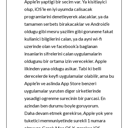
Apple’in yaptigi bir secim var. Ya kisitlayici
olup, iOS’le en iyi uyumda calisacak
programlarini denetleyerek alacaklar, ya da
tamamen serbets birakacaklar ve Android’e
oldugu gibi mesru yazilim gibi gorunene fakat
kullanici bilgilerini calan, ya da ayni wi-fi
uzerinde olan ve facebook’a baglanan
insanlarin sifrelerini calan uygulamalarin
oldugunu bir ortama izin verecekler. Apple
ilkinden yana oldugu asikar. Tabi ki belli
derecelerde keyfi uygulamalar olabilir, ama bu
Apple’in ve aslinda App Store benzeri
uygulamalar yuruten diger sirketlerinde
yasadigi ogrenme surecinin bir parcasi. En
azindan ben durumu boyle goruyorum.
Daha devam etmek gerekirse, Apple yok yere
tuketici memnuniyetinde surekli 1 numara
olmuyor. Gerek Mac OS X, gerekse iOS