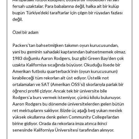
fersah uzaktalar. Para babalarına değil, halka ait bir kulüp
bugün Türkiye’deki taraftarlar için çılgın bir rüyadan fazlası
değil.
Özel bir adam
Packers’tan bahsetmişken takımın oyun kurucusundan,
yani bu geminin sahadaki kaptanından bahsetmemek olmaz.
1983 doğumlu Aaron Rodgers, buz gibi Green Bay’den çok
uzakta Kaliforniya sıcağında büyüyor. Okuduğu lisede bir
Amerikan futbolu quarterback’inin (oyun kurucusunun)
kırabileceği tüm rekorları alt üst ediyor. Üstelik not
ortalamaları ve SAT (Amerikan ÖSS’si) skorlarıyla parlak bir
öğrenci profili çiziyor. Ancak tek bir üniversite bile
Rodgers’a burs vermek istemiyor, çünkü kilolu bulunuyor.
Aaron Rodgers bu dönemde üniversitelerden gelen bütün
ret mektuplarını saklıyor. Bizde üç aşağı beş yukarı meslek
yüksek okullarına denk gelen Community College’lardan
birine gidiyor. Orada da rekorlara imza atınca ikinci
senesinde Kaliforniya Üniversitesi tarafından alınıyor.