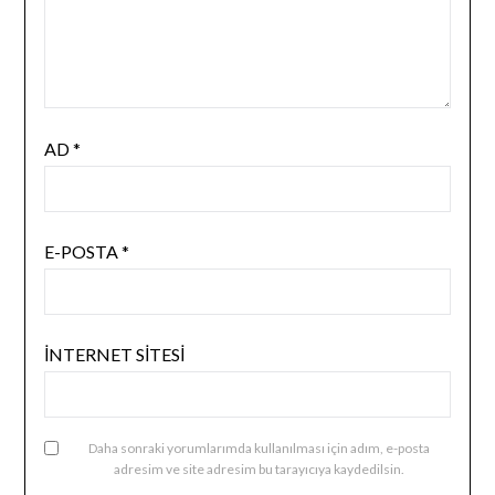
AD
*
E-POSTA
*
İNTERNET SITESI
Daha sonraki yorumlarımda kullanılması için adım, e-posta
adresim ve site adresim bu tarayıcıya kaydedilsin.