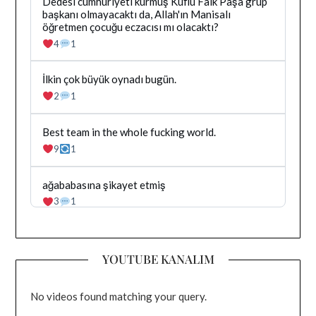
Bluesky'da
Dedesi cumhuriyeti kurmuş Küflü Faik Paşa grup
gonderiyi
Dağhan
başkanı olmayacaktı da, Allah'ın Manisalı
goruntule
Irak
öğretmen çocuğu eczacısı mı olacaktı?
tarafindan
4
1
yazilan
gonderiyi
goruntule
Bluesky'da
İlkin çok büyük oynadı bugün.
Dağhan
2
1
Irak
tarafindan
yazilan
Bluesky'da
Best team in the whole fucking world.
gonderiyi
Dağhan
9
1
goruntule
Irak
tarafindan
yazilan
Bluesky'da
ağababasına şikayet etmiş
gonderiyi
Dağhan
3
1
goruntule
Irak
tarafindan
yazilan
gonderiyi
YOUTUBE KANALIM
goruntule
No videos found matching your query.