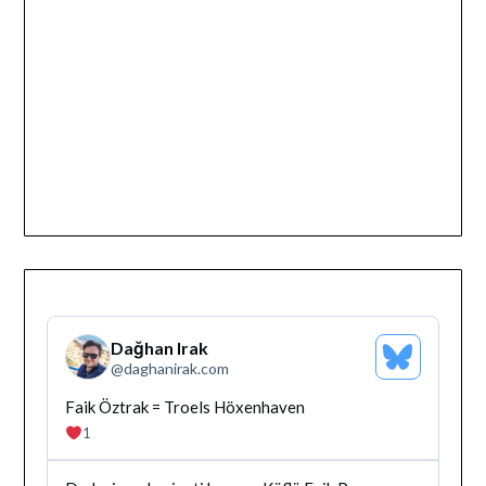
Dağhan Irak
Bluesky
@
daghanirak.com
Profilini
Gor
Bluesky'da
Faik Öztrak = Troels Höxenhaven
Dağhan
1
Irak
tarafindan
yazilan