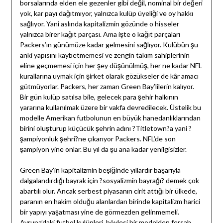
borsalarında elden ele gezenler gibi değil, nominal bir değeri
yok, kar payı dağıtmıyor, yalnızca kulüp üyeliği ve oy hakkı
sağlıyor. Yani aslında kapitalizmin gözünde o hisseler
yalnızca birer kağıt parçası. Ama işte o kağıt parçaları
Packers’ın günümüze kadar gelmesini sağlıyor. Kulübün şu
anki yapısını kaybetmemesi ve zengin takım sahiplerinin
eline geçmemesi için her şey düşünülmüş, her ne kadar NFL
kurallarına uymak için şirket olarak gözükseler de kâr amacı
gütmüyorlar. Packers, her zaman Green Bay’lilerin kalıyor.
Bir gün kulüp satılsa bile, gelecek para şehir halkının
yararına kullanılmak üzere bir vakfa devredilecek. Üstelik bu
modelle Amerikan futbolunun en büyük hanedanlıklarından
birini oluşturup küçücük şehrin adını ?Titletown?a yani ?
şampiyonluk şehri?ne çıkarıyor Packers. NFL’de son
şampiyon yine onlar. Bu yıl da şu ana kadar yenilgisizler.
Green Bay’in kapitalizmin beşiğinde yıllardır başarıyla
dalgalandırdığı bayrak için ?sosyalizmin bayrağı? demek çok
abartılı olur. Ancak serbest piyasanın cirit attığı bir ülkede,
paranın en hakim olduğu alanlardan birinde kapitalizm harici
bir yapıyı yaşatması yine de görmezden gelinmemeli.
Avrupa’daki futbol kulüpleri, böylesi bir modelden fersah