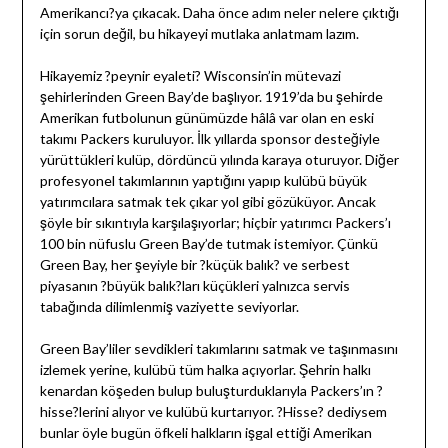
Amerikancı?ya çıkacak. Daha önce adım neler nelere çıktığı
için sorun değil, bu hikayeyi mutlaka anlatmam lazım.
Hikayemiz ?peynir eyaleti? Wisconsin’in mütevazi
şehirlerinden Green Bay’de başlıyor. 1919’da bu şehirde
Amerikan futbolunun günümüzde hâlâ var olan en eski
takımı Packers kuruluyor. İlk yıllarda sponsor desteğiyle
yürüttükleri kulüp, dördüncü yılında karaya oturuyor. Diğer
profesyonel takımlarının yaptığını yapıp kulübü büyük
yatırımcılara satmak tek çıkar yol gibi gözüküyor. Ancak
şöyle bir sıkıntıyla karşılaşıyorlar; hiçbir yatırımcı Packers’ı
100 bin nüfuslu Green Bay’de tutmak istemiyor. Çünkü
Green Bay, her şeyiyle bir ?küçük balık? ve serbest
piyasanın ?büyük balık?ları küçükleri yalnızca servis
tabağında dilimlenmiş vaziyette seviyorlar.
Green Bay’liler sevdikleri takımlarını satmak ve taşınmasını
izlemek yerine, kulübü tüm halka açıyorlar. Şehrin halkı
kenardan köşeden bulup buluşturduklarıyla Packers’ın ?
hisse?lerini alıyor ve kulübü kurtarıyor. ?Hisse? dediysem
bunlar öyle bugün öfkeli halkların işgal ettiği Amerikan