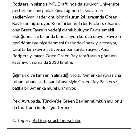
Rodgers’ın sıkıntısı NFL Draft’ında da sürüyor. Üniversite
performansının parlaklığına rağmen ilk sıralardan
seçilemiyor. Kader onu birinci turun 24. sırasında Green
Bay’le buluşturuyor. Kendini bir anda bir Packers efsanesi
olan Brett Favre’ın yedeği olarak buluyor. Favre emekli
olduğunda ise bir anda birinci oyun kurucu oluyor. Favre’ın
geri dönmeye niyetlenmesi üzerindeki baskıyı arttırıyor,
taraftarlar ?Favre’ı istiyoruz? pankartları açıyor. Ama
Rodgers yılmıyor. Önce Green Bay taraftarının gönlünü
kazanıyor, sonra da 2010 finalini.
Şişman diye kimsenin almadığı yıldızı, ?Amerikan rüyası?na
taban tabana zıt başarı hikayesiyle Green Bay Packers ?
başka bir Amerika mümkün? diyor.
Peki Avrupa’da, Türkiye’de Green Bay’ler mümkün mü, onu
da taraftarın iradesi gösterecek.
Category:
BirGün
,
sportif meseleler