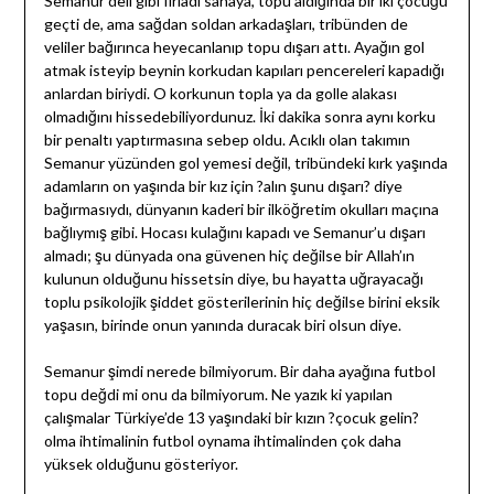
Semanur deli gibi fırladı sahaya, topu aldığında bir iki çocuğu
geçti de, ama sağdan soldan arkadaşları, tribünden de
veliler bağırınca heyecanlanıp topu dışarı attı. Ayağın gol
atmak isteyip beynin korkudan kapıları pencereleri kapadığı
anlardan biriydi. O korkunun topla ya da golle alakası
olmadığını hissedebiliyordunuz. İki dakika sonra aynı korku
bir penaltı yaptırmasına sebep oldu. Acıklı olan takımın
Semanur yüzünden gol yemesi değil, tribündeki kırk yaşında
adamların on yaşında bir kız için ?alın şunu dışarı? diye
bağırmasıydı, dünyanın kaderi bir ilköğretim okulları maçına
bağlıymış gibi. Hocası kulağını kapadı ve Semanur’u dışarı
almadı; şu dünyada ona güvenen hiç değilse bir Allah’ın
kulunun olduğunu hissetsin diye, bu hayatta uğrayacağı
toplu psikolojik şiddet gösterilerinin hiç değilse birini eksik
yaşasın, birinde onun yanında duracak biri olsun diye.
Semanur şimdi nerede bilmiyorum. Bir daha ayağına futbol
topu değdi mi onu da bilmiyorum. Ne yazık ki yapılan
çalışmalar Türkiye’de 13 yaşındaki bir kızın ?çocuk gelin?
olma ihtimalinin futbol oynama ihtimalinden çok daha
yüksek olduğunu gösteriyor.