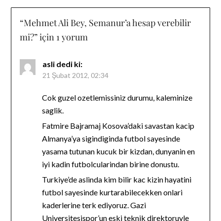
“
Mehmet Ali Bey, Semanur’a hesap verebilir
mi?
” için 1 yorum
asli
dedi ki:
21 Şubat 2012, 02:34
Cok guzel ozetlemissiniz durumu, kaleminize
saglik.
Fatmire Bajramaj Kosova’daki savastan kacip
Almanya’ya sigindiginda futbol sayesinde
yasama tutunan kucuk bir kizdan, dunyanin en
iyi kadin futbolcularindan birine donustu.
Turkiye’de aslinda kim bilir kac kizin hayatini
futbol sayesinde kurtarabilecekken onlari
kaderlerine terk ediyoruz. Gazi
Universitesispor’un eski teknik direktoruyle