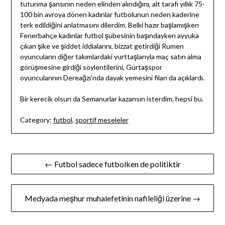
tutunma şansının neden elinden alındığını, alt tarafı yıllık 75-
100 bin avroya dönen kadınlar futbolunun neden kaderine
terk edildiğini anlatmasını dilerdim. Belki hazır başlamışken
Fenerbahçe kadınlar futbol şubesinin başındayken ayyuka
çıkan şike ve şiddet iddialarını, bizzat getirdiği Rumen
oyuncuların diğer takımlardaki yurttaşlarıyla maç satın alma
görüşmesine girdiği söylentilerini, Gürtaşspor
oyuncularının Dereağzı’nda dayak yemesini filan da açıklardı.
Bir kerecik olsun da Semanurlar kazansın isterdim, hepsi bu.
Category:
futbol
,
sportif meseleler
Yazı
← Futbol sadece futbolken de politiktir
gezinmesi
Medyada meşhur muhalefetinin nafileliği üzerine →