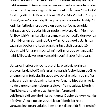
takımın en kritik maçlarının olduğu tarihlerde ayağını topa
dahi süremedi. Antrenmansız ve kampsızlık yüzünden daha
önce başa baş oynadığımız Romanya’dan, İspanya’dan tarihi
farklar yedik. Üstelik yaza UEFA 19 Yaş Altı Kadınlar Avrupa
Şampiyonası’na ev sahipliği yapacağımız senede, Türkiye’de
kadınlar futbolu neredeyse on sene geriye götürüldü.
Yalnızca üç-dört ayda, hiçbir neden yokken. Hani Mehmet
Ali Bey, UEFA’nın kurallarına uymaktan bahsedip duruyor ya,
işte TFF onun döneminde UEFA’nın Grassroots Şartı’nda
yazanları böylesine keyfi olarak yırtıp attı. Bu arada 15
Şubat’taki Almanya maçı tahmin edin nerede oynanacak?
Tabii ki Buca’da ve mümkünse kimsenin haberi olmadan.
Şu süreç herkese iyice gösterdi ki, o televizyonlarda,
stadyumlarda izlediğimiz ışıltılı ve pahalı futbol bizim değil, o
egemenlerin futbolu. Bir avuç siyasetçi, iş adamı ve mafya
babası orada ne olacağına karar veriyor, ne bize danışıyorlar,
ne de sonucundan haberimiz oluyor. Yalnızca bize izletilen
filmi izleyip, ona göre bize dayatılan fanatizmin
şekillendirdiği tepkilerimizi veriyoruz. Cepler doluyor, çarklar
dönüyor. Ama o meşin yuvarlak, şu ülkede bir halta
yarayacaksa onun yolu bu kimsenin sallamadığı ?Herkes için