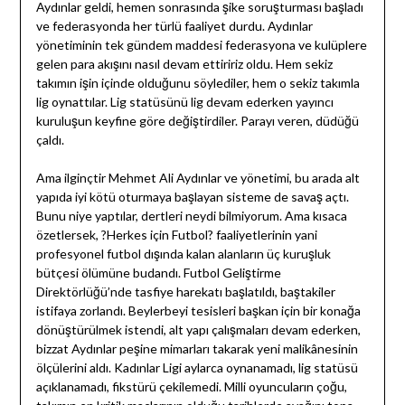
Aydınlar geldi, hemen sonrasında şike soruşturması başladı
ve federasyonda her türlü faaliyet durdu. Aydınlar
yönetiminin tek gündem maddesi federasyona ve kulüplere
gelen para akışını nasıl devam ettiririz oldu. Hem sekiz
takımın işin içinde olduğunu söylediler, hem o sekiz takımla
lig oynattılar. Lig statüsünü lig devam ederken yayıncı
kuruluşun keyfine göre değiştirdiler. Parayı veren, düdüğü
çaldı.
Ama ilginçtir Mehmet Ali Aydınlar ve yönetimi, bu arada alt
yapıda iyi kötü oturmaya başlayan sisteme de savaş açtı.
Bunu niye yaptılar, dertleri neydi bilmiyorum. Ama kısaca
özetlersek, ?Herkes için Futbol? faaliyetlerinin yani
profesyonel futbol dışında kalan alanların üç kuruşluk
bütçesi ölümüne budandı. Futbol Geliştirme
Direktörlüğü’nde tasfiye harekatı başlatıldı, baştakiler
istifaya zorlandı. Beylerbeyi tesisleri başkan için bir konağa
dönüştürülmek istendi, alt yapı çalışmaları devam ederken,
bizzat Aydınlar peşine mimarları takarak yeni malikânesinin
ölçülerini aldı. Kadınlar Ligi aylarca oynanamadı, lig statüsü
açıklanamadı, fikstürü çekilemedi. Milli oyuncuların çoğu,