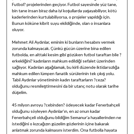
Futbol? projelerinden geçiyor. Futbol sayesinde yüz tane,
bin tane insan biraz daha iyi koşullarda yaşayabiliyor, kötü
kaderlerinden kurtulabiliyorsa, o projeler yapıldığı için.
Bunun köküne kibrit suyu ekildiğinde, olan o insanlara
oluyor.
Mehmet Ali Aydınlar, eminim ki bunların hesabını vermek
zorunda kalmayacak. Çünkü gücün üzerine bina edilen
futbolda, en alttaki kesim gibi gözüken futbol taraftarı bile ?
erkekliğini? kadınların mahkum edildiği sefalet üzerinden
sağlıyor. Kadınları aşağılamak, bu kirli düzende iktidarsızlığa
mahkum edilen lümpen fanatik sürülerinin tek çıkış yolu.
Tabii Aydınlar yönetiminin kadın taraftarların ?ceza?
olduğunu resmileştirmesini da bir utanç notu olarak tarihe
düşelim.
45 milyon avroyu ?cebinden? ödeyecek kadar Fenerbahçeli
olduğunu söyleyen Aydınlar’ın, en az onun kadar
Fenerbahçeli olduğunu bildiğim Semanur’a hayallerinden ne
istediğini o kızcağızın güzelim gözlerinin içine bakarak
anlatmak zorunda kalmasını isterdim. Ona futbolla hayata