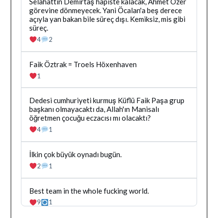
Gor
Bluesky'da
Selahattin Demirtaş hapiste kalacak, Ahmet Özer
Dağhan
görevine dönmeyecek. Yani Öcalan'a beş derece
Irak
açıyla yan bakan bile süreç dışı. Kemiksiz, mis gibi
tarafindan
süreç.
yazilan
4
2
gonderiyi
goruntule
Bluesky'da
Faik Öztrak = Troels Höxenhaven
Dağhan
1
Irak
tarafindan
yazilan
Bluesky'da
Dedesi cumhuriyeti kurmuş Küflü Faik Paşa grup
gonderiyi
Dağhan
başkanı olmayacaktı da, Allah'ın Manisalı
goruntule
Irak
öğretmen çocuğu eczacısı mı olacaktı?
tarafindan
4
1
yazilan
gonderiyi
goruntule
Bluesky'da
İlkin çok büyük oynadı bugün.
Dağhan
2
1
Irak
tarafindan
yazilan
Bluesky'da
Best team in the whole fucking world.
gonderiyi
Dağhan
9
1
goruntule
Irak
tarafindan