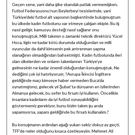
Geçen sene, yani daha şike skandalı patlak vermemişken,
Futbol Federasyonu’nun Beylerbeyi tesislerinde, yani
Türkiye’deki futbol alt yapısının başkentinde buluşmuştum
bu ülkede kadın futbolunu var etmeye çalışan ekiple. Bu iş
nasıl gelişir, kamuoyu desteği nasıl sağlanır onu
konuşmuştuk. Milli takımın o zamanki teknik direktörü Yücel
Hoca, ligin ne kadar kötü durumda olduğundan ve milli
oyuncular da dahil kimsenin pek antrenman yapma
olanağının olmadığından bahsetmişti. Kadın futbolunda ileri
olan ülkelerden ve onların takımlarının Türkiye’ye
gelmesinin ne kadar önemli olduğundan konuşmuştuk. Ne
dediğimi çok iyi hatırlıyorum; ?Avrupa İkincisi İngiltere
geldiğinde maçı kimseye haber vermeden Buca’da
oynatmıştınız, gelecek yıl Şubat’ta dünyanın en iyilerinden
Almanya gelecek, bu sefer bu fırsatı iyi kullanın. Öncelikle
insanlara kadınların da iyi futbol oynayabildiğini
göstermemiz gerekiyor, bunu bizim takım şu anda
yapamıyorsa, yapanı geldiğinde bu fırsatı kullanalım.?
Bu konuşmanın ardından aşağı yukarı sekiz-dokuz ay geçti.
TFF’de neler olduğunu kısaca özetleyeyim. Mehmet Ali