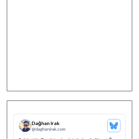
Dağhan Irak
Bluesky
@
daghanirak.com
Profilini