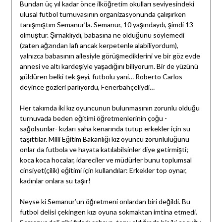
Bundan üç yıl kadar önce ilköğretim okulları seviyesindeki
ulusal futbol turnuvasının organizasyonunda çalışırken
tanışmıştım Semanur’la. Semanur, 10 yaşındaydı, şimdi 13
olmuştur. Şırnaklıydı, babasına ne olduğunu söylemedi
(zaten ağzından lafı ancak kerpetenle alabiliyordum),
yalnızca babasının ailesiyle görüşmediklerini ve bir göz evde
annesi ve altı kardeşiyle yaşadığını biliyorum. Bir de yüzünü
güldüren belki tek şeyi, futbolu yani… Roberto Carlos
deyince gözleri parlıyordu, Fenerbahçeliydi…
Her takımda iki kız oyuncunun bulunmasının zorunlu olduğu
turnuvada beden eğitimi öğretmenlerinin çoğu -
sağolsunlar- kızları saha kenarında tutup erkekler için su
taşıttılar. Milli Eğitim Bakanlığı kız oyuncu zorunluluğunu
onlar da futbola ve hayata katılabilsinler diye getirmişti;
koca koca hocalar, idareciler ve müdürler bunu toplumsal
cinsiyet(çilik) eğitimi için kullandılar: Erkekler top oynar,
kadınlar onlara su taşır!
Neyse ki Semanur’un öğretmeni onlardan biri değildi. Bu
futbol delisi çekingen kızı oyuna sokmaktan imtina etmedi.