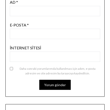
AD
*
E-POSTA
*
İNTERNET SITESI
Daha sonraki yorumlarımda kullanılması için adım, e-posta
adresim ve site adresim bu tarayıcıya kaydedilsin.