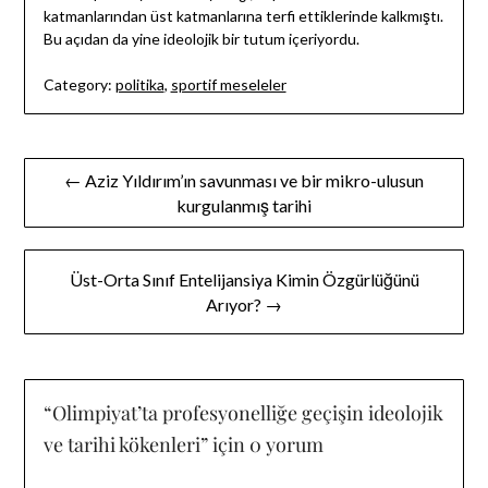
katmanlarından üst katmanlarına terfi ettiklerinde kalkmıştı.
Bu açıdan da yine ideolojik bir tutum içeriyordu.
Category:
politika
,
sportif meseleler
Yazı
← Aziz Yıldırım’ın savunması ve bir mikro-ulusun
gezinmesi
kurgulanmış tarihi
Üst-Orta Sınıf Entelijansiya Kimin Özgürlüğünü
Arıyor? →
“
Olimpiyat’ta profesyonelliğe geçişin ideolojik
ve tarihi kökenleri
” için 0 yorum