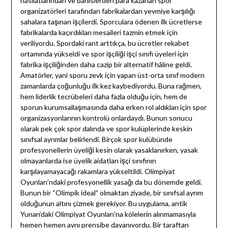
hasılatlarından ve bahislerden para kazanan spor
organizatörleri tarafından fabrikalardan yevmiye karşılığı
sahalara taşınan işçilerdi. Sporculara ödenen ilk ücretlerse
fabrikalarda kaçırdıkları mesaileri tazmin etmek için
veriliyordu. Spordaki rant arttıkça, bu ücretler rekabet
ortamında yükseldi ve spor işçiliği işçi sınıfı üyeleri için
fabrika işçiliğinden daha cazip bir alternatif hâline geldi.
Amatörler, yani sporu zevk için yapan üst-orta sınıf modern
zamanlarda çoğunluğu ilk kez kaybediyordu. Buna rağmen,
hem liderlik tecrübeleri daha fazla olduğu için, hem de
sporun kurumsallaşmasında daha erken rol aldıkları için spor
organizasyonlarının kontrolü onlardaydı. Bunun sonucu
olarak pek çok spor dalında ve spor kulüplerinde keskin
sınıfsal ayrımlar belirlendi. Birçok spor kulübünde
profesyonellerin üyeliği kesin olarak yasaklanırken, yasak
olmayanlarda ise üyelik aidatları işçi sınıfının
karşılayamayacağı rakamlara yükseltildi. Olimpiyat
Oyunları’ndaki profesyonellik yasağı da bu dönemde geldi.
Bunun bir “Olimpik ideal” olmaktan ziyade, bir sınıfsal ayrım
olduğunun altını çizmek gerekiyor. Bu uygulama, antik
Yunan’daki Olimpiyat Oyunları’na kölelerin alınmamasıyla
hemen hemen aynı prensibe dayanıyordu. Bir taraftan