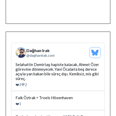
Dağhan Irak
Bluesky
@
daghanirak.com
Profilini
Gor
Bluesky'da
Selahattin Demirtaş hapiste kalacak, Ahmet Özer
Dağhan
görevine dönmeyecek. Yani Öcalan'a beş derece
Irak
açıyla yan bakan bile süreç dışı. Kemiksiz, mis gibi
tarafindan
süreç.
yazilan
❤️
💬
3
2
gonderiyi
goruntule
Bluesky'da
Faik Öztrak = Troels Höxenhaven
Dağhan
❤️
1
Irak
tarafindan