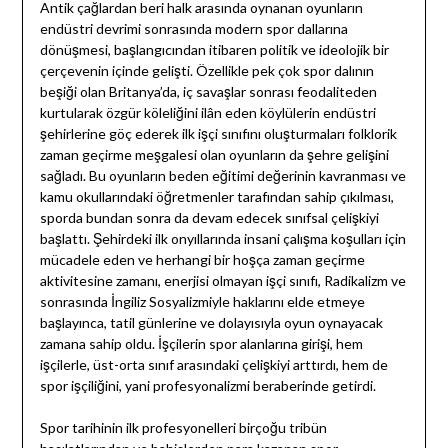
Antik çağlardan beri halk arasında oynanan oyunların
endüstri devrimi sonrasında modern spor dallarına
dönüşmesi, başlangıcından itibaren politik ve ideolojik bir
çerçevenin içinde gelişti. Özellikle pek çok spor dalının
beşiği olan Britanya’da, iç savaşlar sonrası feodaliteden
kurtularak özgür köleliğini ilân eden köylülerin endüstri
şehirlerine göç ederek ilk işçi sınıfını oluşturmaları folklorik
zaman geçirme meşgalesi olan oyunların da şehre gelişini
sağladı. Bu oyunların beden eğitimi değerinin kavranması ve
kamu okullarındaki öğretmenler tarafından sahip çıkılması,
sporda bundan sonra da devam edecek sınıfsal çelişkiyi
başlattı. Şehirdeki ilk onyıllarında insani çalışma koşulları için
mücadele eden ve herhangi bir hoşça zaman geçirme
aktivitesine zamanı, enerjisi olmayan işçi sınıfı, Radikalizm ve
sonrasında İngiliz Sosyalizmiyle haklarını elde etmeye
başlayınca, tatil günlerine ve dolayısıyla oyun oynayacak
zamana sahip oldu. İşçilerin spor alanlarına girişi, hem
işçilerle, üst-orta sınıf arasındaki çelişkiyi arttırdı, hem de
spor işçiliğini, yani profesyonalizmi beraberinde getirdi.
Spor tarihinin ilk profesyonelleri birçoğu tribün