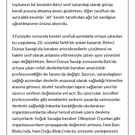
toplumun bir kesimini ikinci sınıf vatandaş olarak görüp
kendi arasına almama amacı güderken, diğer taraftan da
ayrıcalıklı kesimin “alt” kesim tarafından ağır bir yenilgiye
uğratılmasının önünü alıyordu.
19.yüzyılın sonunda keskin sınıfsal ayrımlarla ortaya çıkarılan
bu uygulama, 20. yüzyılda farklı bir anlam kazandı. Birinci
Dünya Savaşı’yla beraber aristokrasilerin çözülmesi ve
hakim sınıf olarak anlamını yitirmesiyle zaten spor yönetimi
yapı değiştirirken, İkinci Dünya Savaşı sonrasında Batı’da
ortaya çıkan refah devletleriyle beraber amatörlük-
profesyonelliğin de tanımı da değişti. Sporun, vatandaşların
sağlığı açısından devletin anayasal olarak sağladığı hizmetler
arasına girmesi, devlet tarafından iaşesi sağlanan yeni bir
sporcu sınıfının doğmasına yol açtı. Bu sporcular, öncülleri
profesyoneller gibi emeklerini serbest pazarda satmıyorlar,
devletin sağladığı imkanlar karşılığında uluslararası
organizasyonlarda ülkeyi temsil etmek üzere devlete
satıyorlardı. Soğuk Savaşla beraber Olimpiyat Oyunları gibi
organizasyonların propaganda değerinin artması, hem Batı
Bloku’nda, hem Doğu Bloku’nda bu sistemin yerleşmesini