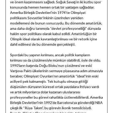
ve önem kazanmasını sağladı. Soğuk Savaş’ın iki kutbu spor
konusunda hemen hemen ortak bir yaklaşım sağladılar.
Amerika Birleşik Devletleri’nin 1974’te Olimpiyat
politikasını Sovyetler’inkinin üzerinden yeniden
modellemesi de bunun sonucuydu. Bu dönemde amatörlük,
ama daha doğru tanımıyla “devlet profesyonelliği” dünyada
hakim spor politikası olarak kabul edildi. Amatörlüğün bir
Olimpik ideal olarak kavramlaştırılması ve bir retorik içine
dahil edilmesi de bu dönemde gerçekleşti.
Spordaki bu yapının kırılması, ancak politik kampların
kırılması ya da çözülmesiyle mümkün olabilirdi, öyle de oldu.
1990’ların başında Doğu Bloku’nun çözülmesi ve eski
Varşova Paktı ülkelerinin sermaye piyasasına adım atmasıyla
beraber, Olimpiyat Oyunları’nın amatörlük “ideal”inin eski
aciliyeti pek kalmamıştı. Tek kutuplu olmaya gittiği
düşünülen dünyanın küresel ortak paydalara ihtiyacı vardı
ve artık milyonlarca dolar kazanan uluslararası
profesyoneller bu görevi rahatlıkla üstlenebilirlerdi. Amerika
Birleşik Devletleri’nin 1992’de Barcelona’ya gönderdiği NBA
çıkışlı ilk “Rüya Takım”, bu görevin ikonik temsilcisiydi.