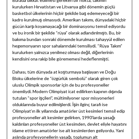
Burada dikkat edilmesi gereken bir nokta, takımın
kurulurken Hırvatistan ve Litvanya gibi dönemin güçlü
basketbol ülkelerinin hiçbir şekilde baş edemeyeceği bir
kadro kurulmuş olmasıydı. Amerikan takımı, dünyadaki hiçbir
gücün karşı koyamayacağı bir dominasyonu temsil ediyordu
ve bu ironik bir şekilde “rüya” olarak adlandırılmıştı. Bu, bir
bakıma bundan sonraki dönemde kurulması tahayyül edilen
hegemonyanın spor sahalarındaki temsiliydi. “Rüya Takım”
kurulurken yalnızca yenilmez olması değil, diğerlerinin
kendisini ona rakip bile görememesi hedeflenmişti.
Dahası, tüm dünyada at koşturmaya başlayan ve Doğu
Bloku ülkelerine de “özgürlük sembolü” olarak giren çok
uluslu Olimpik sponsorlar için de bu profesyoneller
önemliydi. Modern Olimpiyat icat edilirken kapının dışında
tutulan “spor işçileri”, mültimilyoner spor misyonerleri
olduklarında buyur edilmişlerdi. İşin ilginç tarafı ise
Olimpiyat’ın ilk yıllarında amatörler üst kesimleri temsil edip
profesyoneller alt kesimler gelirken, 1990’larda yasağı
kaldırılan profesyoneller üst kesimden, devlet eliyle hayatını
idame ettiren amatörler ise alt kesimlerden geliyordu. Yani
aslında profesyonellerin yasağı, toplumun alt