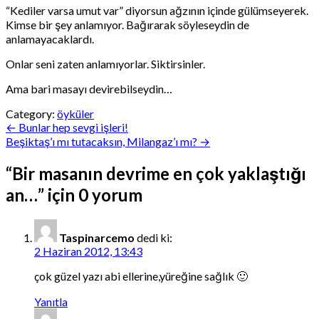
“Kediler varsa umut var” diyorsun ağzının içinde gülümseyerek.
Kimse bir şey anlamıyor. Bağırarak söyleseydin de
anlamayacaklardı.
Onlar seni zaten anlamıyorlar. Siktirsinler.
Ama bari masayı devirebilseydin…
Category:
öyküler
Yazı
← Bunlar hep sevgi işleri!
Beşiktaş’ı mı tutacaksın, Milangaz’ı mı? →
gezinmesi
“
Bir masanın devrime en çok yaklaştığı
an…
” için 0 yorum
Taspinarcemo
dedi ki:
2 Haziran 2012, 13:43
çok güzel yazı abi ellerine,yüreğine sağlık 🙂
Yanıtla