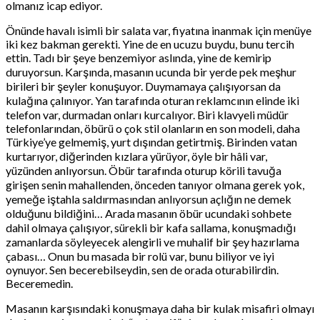
olmanız icap ediyor.
Önünde havalı isimli bir salata var, fiyatına inanmak için menüye
iki kez bakman gerekti. Yine de en ucuzu buydu, bunu tercih
ettin. Tadı bir şeye benzemiyor aslında, yine de kemirip
duruyorsun. Karşında, masanın ucunda bir yerde pek meşhur
birileri bir şeyler konuşuyor. Duymamaya çalışıyorsan da
kulağına çalınıyor. Yan tarafında oturan reklamcının elinde iki
telefon var, durmadan onları kurcalıyor. Biri klavyeli müdür
telefonlarından, öbürü o çok stil olanların en son modeli, daha
Türkiye’ye gelmemiş, yurt dışından getirtmiş. Birinden vatan
kurtarıyor, diğerinden kızlara yürüyor, öyle bir hâli var,
yüzünden anlıyorsun. Öbür tarafında oturup körili tavuğa
girişen senin mahallenden, önceden tanıyor olmana gerek yok,
yemeğe iştahla saldırmasından anlıyorsun açlığın ne demek
olduğunu bildiğini… Arada masanın öbür ucundaki sohbete
dahil olmaya çalışıyor, sürekli bir kafa sallama, konuşmadığı
zamanlarda söyleyecek alengirli ve muhalif bir şey hazırlama
çabası… Onun bu masada bir rolü var, bunu biliyor ve iyi
oynuyor. Sen becerebilseydin, sen de orada oturabilirdin.
Beceremedin.
Masanın karşısındaki konuşmaya daha bir kulak misafiri olmayı