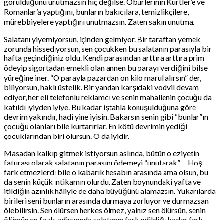
görüldüğünü unutmazsın hiç değilse. Öbürlerinin Kürtler’e ve
Romanlar’a yaptığını, bunların bakıcılara, temizlikçilere,
mürebbiyelere yaptığını unutmazsın. Zaten sakın unutma.
Salatanı yiyemiyorsun, içinden gelmiyor. Bir taraftan yemek
zorunda hissediyorsun, sen çocukken bu salatanın parasıyla bir
hafta geçindiğiniz oldu. Kendi parasından arttıra arttıra prim
ödeyip sigortadan emekli olan annen bu parayı verdiğini bilse
yüreğine iner. “O parayla pazardan on kilo marul alırsın” der,
biliyorsun, haklı üstelik. Bir yandan karşıdaki vodvil devam
ediyor, her eli telefonlu reklamcı ve senin mahallenin çocuğu da
katıldı iyiyden iyiye. Bu kadar iştahla konuşulduğuna göre
devrim yakındır, hadi yine iyisin. Bakarsın senin gibi “bunlar”ın
çocuğu olanları bile kurtarırlar. En kötü devrimin yediği
çocuklarından biri olursun. O da iyidir.
Masadan kalkıp gitmek istiyorsun aslında, bütün o eziyetin
faturası olarak salatanın parasını ödemeyi “unutarak”… Hoş
fark etmezlerdi bile o kabarık hesabın arasında ama olsun, bu
da senin küçük intikamın olurdu. Zaten boynundaki yafta ve
itildiğin azınlık hâliyle de daha büyüğünü alamazsın. Yukarılarda
birileri seni bunların arasında durmaya zorluyor ve durmazsan
ölebilirsin. Sen ölürsen herkes ölmez, yalnız sen ölürsün, senin
ölümün en fazla adisyonda salatanın fark edildiği kadar fark