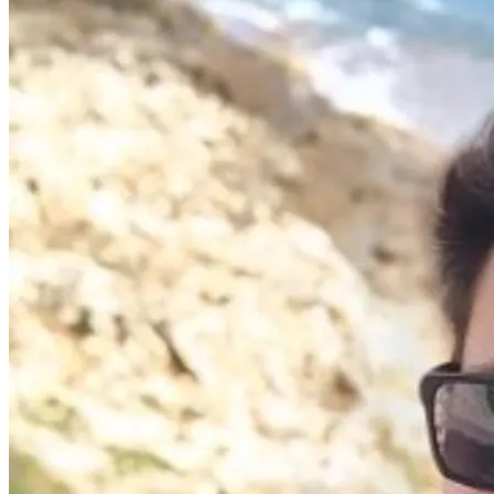
Dağhan Irak
@
daghanirak.com
Bluesky
Profilini
Gor