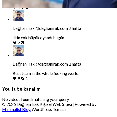
eczacısı mı olacaktı?
❤️
4
💬
1
Bluesky'da
Dağhan
Irak
tarafindan
Dağhan Irak
@daghanirak.com
2 hafta
yazilan
gonderiyi
İlkin çok büyük oynadı bugün.
goruntule
❤️
2
💬
1
Bluesky'da
Dağhan
Irak
tarafindan
Dağhan Irak
@daghanirak.com
2 hafta
yazilan
gonderiyi
Best team in the whole fucking world.
goruntule
❤️
9
🔄
1
YouTube kanalım
No videos found matching your query.
© 2026 Dağhan Irak Kişisel Web Sitesi
| Powered by
Minimalist Blog
WordPress Teması