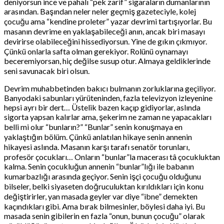
deniyorsun ince ve pahalı “pek zarif” sigaraların dumanlarının
arasından. Başından neler neler geçmiş gazeteciyle, kolej
çocuğu ama “kendine proleter” yazar devrimi tartışıyorlar. Bu
masanın devrime en yaklaşabileceği anın, ancak biri masayı
devirirse olabileceğini hissediyorsun. Yine de gıkın çıkmıyor.
Çünkü onlarla safta olman gerekiyor. Rolünü oynamayı
beceremiyorsan, hiç değilse susup otur. Almaya geldiklerinde
seni savunacak biri olsun.
Devrim muhabbetinden bakıcı bulmanın zorluklarına geçiliyor.
Banyodaki sabunları yürüteninden, fazla televizyon izleyenine
hepsi ayrı bir dert… Üstelik bazen kaçıp gidiyorlar, aslında
sigorta yapsan kalırlar ama, şekerim ne zaman ne yapacakları
belli mi olur “bunların?” “Bunlar” senin konuşmaya en
yaklaştığın bölüm. Çünkü anlatılan hikaye senin annenin
hikayesi aslında. Masanın karşı tarafı senatör torunları,
profesör çocukları… Onların “bunlar”la macerası tâ çocukluktan
kalma. Senin çocukluğun annenin “bunlar”lığı ile babanın
kumarbazlığı arasında geçiyor. Senin işçi çocuğu olduğunu
bilseler, belki siyaseten doğruculuktan kırıldıkları için konu
değiştirirler, yan masada geyler var diye “ibne” demekten
kaçındıkları gibi. Ama bırak bilmesinler, böylesi daha iyi. Bu
masada senin gibilerin en fazla “onun, bunun çocuğu” olarak