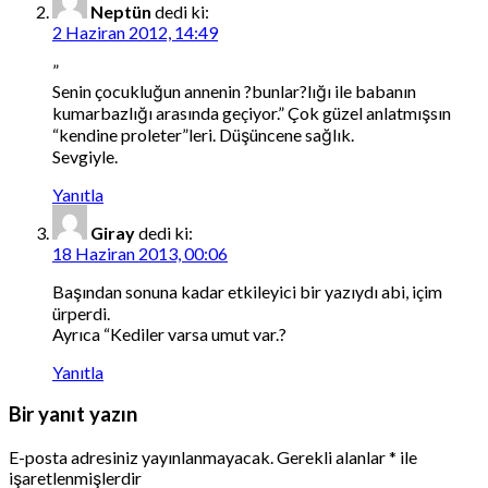
Neptün
dedi ki:
2 Haziran 2012, 14:49
”
Senin çocukluğun annenin ?bunlar?lığı ile babanın
kumarbazlığı arasında geçiyor.” Çok güzel anlatmışsın
“kendine proleter”leri. Düşüncene sağlık.
Sevgiyle.
Yanıtla
Giray
dedi ki:
18 Haziran 2013, 00:06
Başından sonuna kadar etkileyici bir yazıydı abi, içim
ürperdi.
Ayrıca “Kediler varsa umut var.?
Yanıtla
Bir yanıt yazın
E-posta adresiniz yayınlanmayacak.
Gerekli alanlar
*
ile
işaretlenmişlerdir