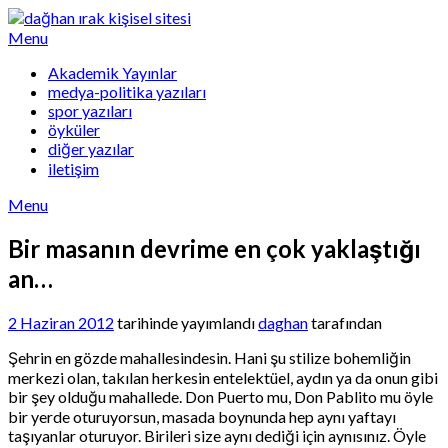
Skip
to
Menu
content
Akademik Yayınlar
medya-politika yazıları
spor yazıları
öyküler
diğer yazılar
iletişim
Menu
Bir masanın devrime en çok yaklaştığı
an…
2 Haziran 2012
tarihinde yayımlandı
daghan
tarafından
Şehrin en gözde mahallesindesin. Hani şu stilize bohemliğin
merkezi olan, takılan herkesin entelektüel, aydın ya da onun gibi
bir şey olduğu mahallede. Don Puerto mu, Don Pablito mu öyle
bir yerde oturuyorsun, masada boynunda hep aynı yaftayı
taşıyanlar oturuyor. Birileri size aynı dediği için aynısınız. Öyle