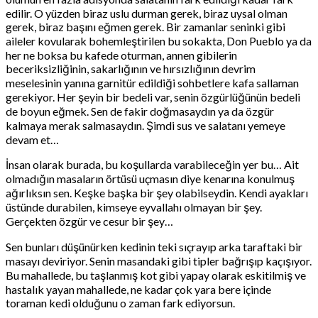
edilir. O yüzden biraz uslu durman gerek, biraz uysal olman
gerek, biraz başını eğmen gerek. Bir zamanlar seninki gibi
aileler kovularak bohemleştirilen bu sokakta, Don Pueblo ya da
her ne boksa bu kafede oturman, annen gibilerin
beceriksizliğinin, sakarlığının ve hırsızlığının devrim
meselesinin yanına garnitür edildiği sohbetlere kafa sallaman
gerekiyor. Her şeyin bir bedeli var, senin özgürlüğünün bedeli
de boyun eğmek. Sen de fakir doğmasaydın ya da özgür
kalmaya merak salmasaydın. Şimdi sus ve salatanı yemeye
devam et…
İnsan olarak burada, bu koşullarda varabileceğin yer bu… Ait
olmadığın masaların örtüsü uçmasın diye kenarına konulmuş
ağırlıksın sen. Keşke başka bir şey olabilseydin. Kendi ayakları
üstünde durabilen, kimseye eyvallahı olmayan bir şey.
Gerçekten özgür ve cesur bir şey…
Sen bunları düşünürken kedinin teki sıçrayıp arka taraftaki bir
masayı deviriyor. Senin masandaki gibi tipler bağrışıp kaçışıyor.
Bu mahallede, bu taşlanmış kot gibi yapay olarak eskitilmiş ve
hastalık yayan mahallede, ne kadar çok yara bere içinde
toraman kedi olduğunu o zaman fark ediyorsun.