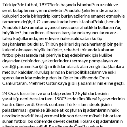
Türkiye?de futbol, 1970?lerin başında İstanbul?un azınlık ve
semt kulüplerinin yerini devletin Anadolu şehirlerinde amatör
kulüpleri zorla birleştirip kent burjuvazilerine emanet etmesiyle
tamamen değişti. O zamana kadar hem İstanbul?daki, hem de
Anadolu?daki amatör oyuncu havuzunu rahatlıkla kullanan ?üç
büyükler?, bu tarihten itibaren karşılarında oyuncularını arz-
talep koşullarında, neredeyse ihale usulü satan kulüp
başkanlarını buldular. Tribün gelirleri dışında herhangi bir gelir
kalemi olmayan büyük kulüpler, rekabeti bir anda kabaran
futbol piyasasında rakipleriyle baş edebilmek için kulübe
dışarıdan (cebinden, şirketlerinden) sermaye pompalayan ve
verdiği paranın karşılığını iktidar olarak alan zengin başkanlara
mecbur kaldılar. Kuruluşlarından beri politikacıların ve eski
sporcuların idaresinde giden kulüpler bu dönemde Emin
Cankurtaran, Mehmet Üstünkaya gibi iş adamlarının eline geçti.
24 Ocak kararları ve onu takip eden 12 Eylül darbesinin
yarattığı neoliberal ortam, 1980?lerde tüm ülkeyi iş çevrelerinin
kontrolüne verdi. Gerek cuntanın Türk-İslam ideolojisinin
palazlanması, gerekse ülkede at koşturan iş adamlarının halk
nezdinde pozitif imaj vermesi için son derece müsait bir ortam
sunan futbol, bu dönemde devlet destekli olarak iş adamlarının
elinde modernize edildi. Bu dönemde Özal?a yakın iş