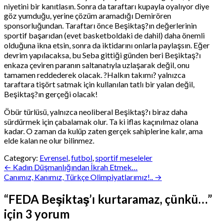
niyetini bir kanıtlasın. Sonra da taraftarı kupayla oyalıyor diye
göz yumduğu, yerine çözüm aramadığı Demirören
sponsorluğundan. Taraftarı önce Beşiktaş?ın değerlerinin
sportif başarıdan (evet basketboldaki de dahil) daha önemli
olduğuna ikna etsin, sonra da iktidarını onlarla paylaşsın. Eğer
devrim yapılacaksa, bu Seba gittiği günden beri Beşiktaş?ı
enkaza çeviren paranın saltanatıyla uzlaşarak değil, onu
tamamen reddederek olacak. ?Halkın takımı? yalnızca
taraftara tişört satmak için kullanılan tatlı bir yalan değil,
Beşiktaş?ın gerçeği olacak!
Öbür türlüsü, yalnızca neoliberal Beşiktaş?ı biraz daha
sürdürmek için çabalamak olur. Ta ki iflas kaçınılmaz olana
kadar. O zaman da kulüp zaten gerçek sahiplerine kalır, ama
elde kalan ne olur bilinmez.
Category:
Evrensel
,
futbol
,
sportif meseleler
Yazı
← Kadın Düşmanlığından İkrah Etmek…
Canımız, Kanımız, Türkçe Olimpiyatlarımız!.. →
gezinmesi
“
FEDA Beşiktaş’ı kurtaramaz, çünkü…
”
için 3 yorum