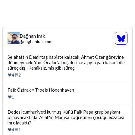
Dağhan Irak
Bluesk
@
daghanirak.com
Profili
Gor
Bluesky'da
Selahattin Demirtaş hapiste kalacak, Ahmet Özer görevine
dönmeyecek. Yani Öcalan'a beş derece açıyla yan bakan bile
Dağhan
süreç dışı. Kemiksiz, mis gibi süreç.
Irak
tarafindan
❤️
💬
4
2
yazilan
gonderiyi
Bluesky'da
Faik Öztrak = Troels Höxenhaven
goruntule
Dağhan
❤️
1
Irak
tarafindan
Bluesky'da
Dedesi cumhuriyeti kurmuş Küflü Faik Paşa grup başkanı
yazilan
olmayacaktı da, Allah'ın Manisalı öğretmen çocuğu eczacısı
Dağhan
gonderiyi
mı olacaktı?
Irak
goruntule
tarafindan
❤️
💬
4
1