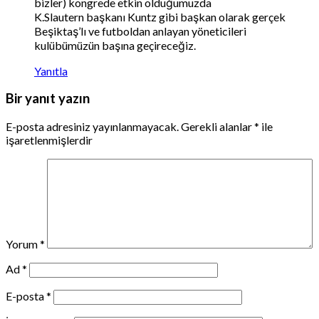
bizler) kongrede etkin olduğumuzda
K.Slautern başkanı Kuntz gibi başkan olarak gerçek
Beşiktaş’lı ve futboldan anlayan yöneticileri
kulübümüzün başına geçireceğiz.
Yanıtla
Bir yanıt yazın
E-posta adresiniz yayınlanmayacak.
Gerekli alanlar
*
ile
işaretlenmişlerdir
Yorum
*
Ad
*
E-posta
*