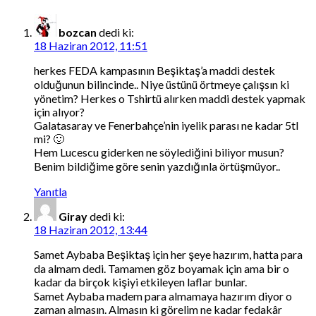
bozcan
dedi ki:
18 Haziran 2012, 11:51
herkes FEDA kampasının Beşiktaş’a maddi destek
olduğunun bilincinde.. Niye üstünü örtmeye çalışsın ki
yönetim? Herkes o Tshirtü alırken maddi destek yapmak
için alıyor?
Galatasaray ve Fenerbahçe’nin iyelik parası ne kadar 5tl
mi? 🙂
Hem Lucescu giderken ne söylediğini biliyor musun?
Benim bildiğime göre senin yazdığınla örtüşmüyor..
Yanıtla
Giray
dedi ki:
18 Haziran 2012, 13:44
Samet Aybaba Beşiktaş için her şeye hazırım, hatta para
da almam dedi. Tamamen göz boyamak için ama bir o
kadar da birçok kişiyi etkileyen laflar bunlar.
Samet Aybaba madem para almamaya hazırım diyor o
zaman almasın. Almasın ki görelim ne kadar fedakâr