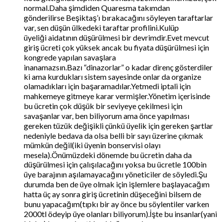
normal.Daha şimdiden Quaresma takımdan
gönderilirse Beşiktaş’ı bırakacağını söyleyen taraftarlar
var, sen düşün ülkedeki taraftar profilini.Kulüp
üyeliği aidatının düşürülmesi bir devrimdir.Evet mevcut
giriş ücreti çok yüksek ancak bu fiyata düşürülmesi için
kongrede yapılan savaşlara
inanamazsın.Bazı “dinazorlar” o kadar direnç gösterdiler
ki ama kurdukları sistem sayesinde onlar da organize
olamadıkları için başaramadılar.Yetmedi iptali için
mahkemeye gitmeye karar vermişler.Yönetim içerisinde
bu ücretin çok düşük bir seviyeye çekilmesi için
savaşanlar var, ben biliyorum ama önce yapılması
gereken tüzük değişikli çünkü üyelik için gereken şartlar
nedeniyle bedava da olsa belli bir sayı üzerine çıkmak
mümkün değil(iki üyenin bonservisi olayı
mesela).Önümüzdeki dönemde bu ücretin daha da
düşürülmesi için çalışılacağını yoksa bu ücretle 100bin
üye barajının aşılamayacağını yöneticiler de söyledi.Şu
durumda ben de üye olmak için işlemlere başlayacağım
hatta üç ay sonra giriş ücretinin düşeceğini bilsem de
bunu yapacağım(tıpkı bir ay önce bu söylentiler varken
2000tl ödeyip üye olanları biliyorum).İşte bu insanlar(yani