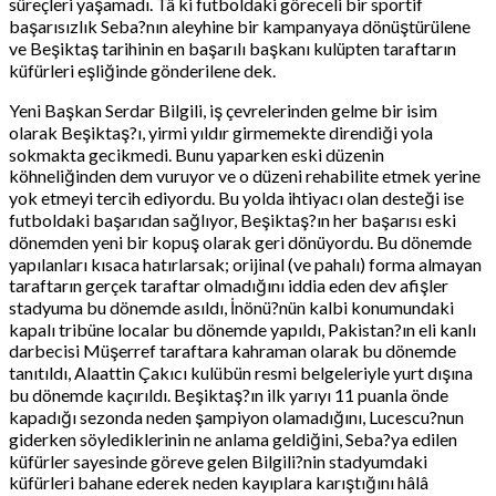
süreçleri yaşamadı. Tâ ki futboldaki göreceli bir sportif
başarısızlık Seba?nın aleyhine bir kampanyaya dönüştürülene
ve Beşiktaş tarihinin en başarılı başkanı kulüpten taraftarın
küfürleri eşliğinde gönderilene dek.
Yeni Başkan Serdar Bilgili, iş çevrelerinden gelme bir isim
olarak Beşiktaş?ı, yirmi yıldır girmemekte direndiği yola
sokmakta gecikmedi. Bunu yaparken eski düzenin
köhneliğinden dem vuruyor ve o düzeni rehabilite etmek yerine
yok etmeyi tercih ediyordu. Bu yolda ihtiyacı olan desteği ise
futboldaki başarıdan sağlıyor, Beşiktaş?ın her başarısı eski
dönemden yeni bir kopuş olarak geri dönüyordu. Bu dönemde
yapılanları kısaca hatırlarsak; orijinal (ve pahalı) forma almayan
taraftarın gerçek taraftar olmadığını iddia eden dev afişler
stadyuma bu dönemde asıldı, İnönü?nün kalbi konumundaki
kapalı tribüne localar bu dönemde yapıldı, Pakistan?ın eli kanlı
darbecisi Müşerref taraftara kahraman olarak bu dönemde
tanıtıldı, Alaattin Çakıcı kulübün resmi belgeleriyle yurt dışına
bu dönemde kaçırıldı. Beşiktaş?ın ilk yarıyı 11 puanla önde
kapadığı sezonda neden şampiyon olamadığını, Lucescu?nun
giderken söylediklerinin ne anlama geldiğini, Seba?ya edilen
küfürler sayesinde göreve gelen Bilgili?nin stadyumdaki
küfürleri bahane ederek neden kayıplara karıştığını hâlâ