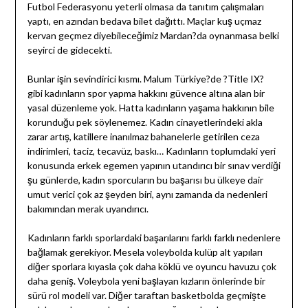
Futbol Federasyonu yeterli olmasa da tanıtım çalışmaları
yaptı, en azından bedava bilet dağıttı. Maçlar kuş uçmaz
kervan geçmez diyebileceğimiz Mardan?da oynanmasa belki
seyirci de gidecekti.
Bunlar işin sevindirici kısmı. Malum Türkiye?de ?Title IX?
gibi kadınların spor yapma hakkını güvence altına alan bir
yasal düzenleme yok. Hatta kadınların yaşama hakkının bile
korunduğu pek söylenemez. Kadın cinayetlerindeki akla
zarar artış, katillere inanılmaz bahanelerle getirilen ceza
indirimleri, taciz, tecavüz, baskı… Kadınların toplumdaki yeri
konusunda erkek egemen yapının utandırıcı bir sınav verdiği
şu günlerde, kadın sporcuların bu başarısı bu ülkeye dair
umut verici çok az şeyden biri, aynı zamanda da nedenleri
bakımından merak uyandırıcı.
Kadınların farklı sporlardaki başarılarını farklı farklı nedenlere
bağlamak gerekiyor. Mesela voleybolda kulüp alt yapıları
diğer sporlara kıyasla çok daha köklü ve oyuncu havuzu çok
daha geniş. Voleybola yeni başlayan kızların önlerinde bir
sürü rol modeli var. Diğer taraftan basketbolda geçmişte