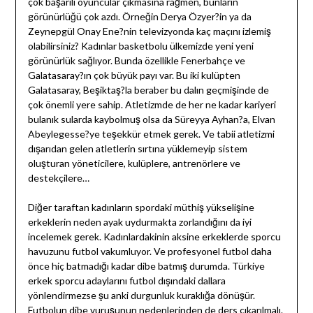
çok başarılı oyuncular çıkmasına rağmen, bunların
görünürlüğü çok azdı. Örneğin Derya Özyer?in ya da
Zeynepgül Onay Ene?nin televizyonda kaç maçını izlemiş
olabilirsiniz? Kadınlar basketbolu ülkemizde yeni yeni
görünürlük sağlıyor. Bunda özellikle Fenerbahçe ve
Galatasaray?ın çok büyük payı var. Bu iki kulüpten
Galatasaray, Beşiktaş?la beraber bu dalın geçmişinde de
çok önemli yere sahip. Atletizmde de her ne kadar kariyeri
bulanık sularda kaybolmuş olsa da Süreyya Ayhan?a, Elvan
Abeylegesse?ye teşekkür etmek gerek. Ve tabii atletizmi
dışarıdan gelen atletlerin sırtına yüklemeyip sistem
oluşturan yöneticilere, kulüplere, antrenörlere ve
destekçilere…
Diğer taraftan kadınların spordaki müthiş yükselişine
erkeklerin neden ayak uydurmakta zorlandığını da iyi
incelemek gerek. Kadınlardakinin aksine erkeklerde sporcu
havuzunu futbol vakumluyor. Ve profesyonel futbol daha
önce hiç batmadığı kadar dibe batmış durumda. Türkiye
erkek sporcu adaylarını futbol dışındaki dallara
yönlendirmezse şu anki durgunluk kuraklığa dönüşür.
Futbolun dibe vuruşunun nedenlerinden de ders çıkarılmalı.