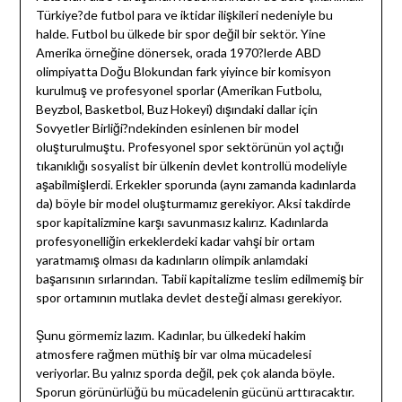
Türkiye?de futbol para ve iktidar ilişkileri nedeniyle bu
halde. Futbol bu ülkede bir spor değil bir sektör. Yine
Amerika örneğine dönersek, orada 1970?lerde ABD
olimpiyatta Doğu Blokundan fark yiyince bir komisyon
kurulmuş ve profesyonel sporlar (Amerikan Futbolu,
Beyzbol, Basketbol, Buz Hokeyi) dışındaki dallar için
Sovyetler Birliği?ndekinden esinlenen bir model
oluşturulmuştu. Profesyonel spor sektörünün yol açtığı
tıkanıklığı sosyalist bir ülkenin devlet kontrollü modeliyle
aşabilmişlerdi. Erkekler sporunda (aynı zamanda kadınlarda
da) böyle bir model oluşturmamız gerekiyor. Aksi takdirde
spor kapitalizmine karşı savunmasız kalırız. Kadınlarda
profesyonelliğin erkeklerdeki kadar vahşi bir ortam
yaratmamış olması da kadınların olimpik anlamdaki
başarısının sırlarından. Tabii kapitalizme teslim edilmemiş bir
spor ortamının mutlaka devlet desteği alması gerekiyor.
Şunu görmemiz lazım. Kadınlar, bu ülkedeki hakim
atmosfere rağmen müthiş bir var olma mücadelesi
veriyorlar. Bu yalnız sporda değil, pek çok alanda böyle.
Sporun görünürlüğü bu mücadelenin gücünü arttıracaktır.