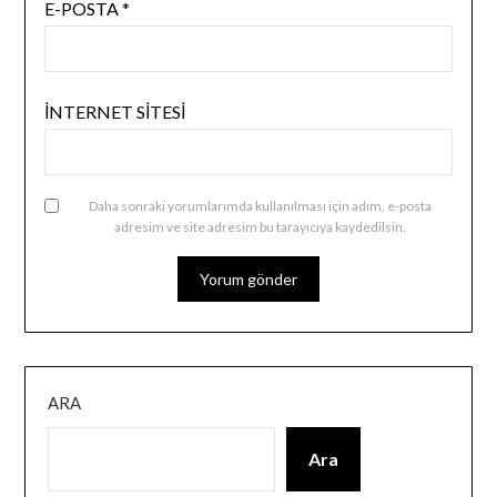
E-POSTA
*
İNTERNET SITESI
Daha sonraki yorumlarımda kullanılması için adım, e-posta
adresim ve site adresim bu tarayıcıya kaydedilsin.
ARA
Ara