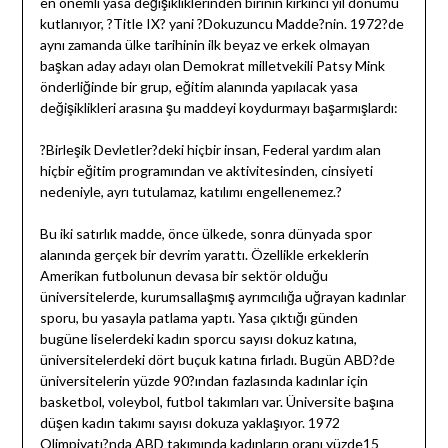
en önemli yasa değişikliklerinden birinin kırkıncı yıl dönümü
kutlanıyor, ?Title IX? yani ?Dokuzuncu Madde?nin. 1972?de
aynı zamanda ülke tarihinin ilk beyaz ve erkek olmayan
başkan aday adayı olan Demokrat milletvekili Patsy Mink
önderliğinde bir grup, eğitim alanında yapılacak yasa
değişiklikleri arasına şu maddeyi koydurmayı başarmışlardı:
?Birleşik Devletler?deki hiçbir insan, Federal yardım alan
hiçbir eğitim programından ve aktivitesinden, cinsiyeti
nedeniyle, ayrı tutulamaz, katılımı engellenemez.?
Bu iki satırlık madde, önce ülkede, sonra dünyada spor
alanında gerçek bir devrim yarattı. Özellikle erkeklerin
Amerikan futbolunun devasa bir sektör olduğu
üniversitelerde, kurumsallaşmış ayrımcılığa uğrayan kadınlar
sporu, bu yasayla patlama yaptı. Yasa çıktığı günden
bugüne liselerdeki kadın sporcu sayısı dokuz katına,
üniversitelerdeki dört buçuk katına fırladı. Bugün ABD?de
üniversitelerin yüzde 90?ından fazlasında kadınlar için
basketbol, voleybol, futbol takımları var. Üniversite başına
düşen kadın takımı sayısı dokuza yaklaşıyor. 1972
Olimpiyatı?nda ABD takımında kadınların oranı yüzde15