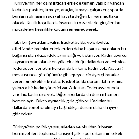
Türkiye?nin her daim iktidarı erkek egemen yapı bir yandan
kadınları pasifleştirmeye, araçlaştırmaya çalışırken; sporda
bunların olmasının sosyal hayata değen bir yanı mutlaka
olacak. Kısıtlı koşullarda insanüstü özverilerle girişilen bu
mücadeleyi kesinlikle küçümsememek gerek.
Tabii bir şeyi atlamayalım. Basketbolda, voleybolda,
atletizmde kadınlar erkeklerden daha başarılı ama onların bu
başarısı idari düzeydeki ayrımcılığı yok etmiyor. Kadın sporcu
sayısının oran olarak en yüksek olduğu dallardan voleybolda
federasyon yönetim kurulunda bir tane kadın yok, ?bayan?
mevzusunda gördüğümüz gibi epeyce cinsiyetçi kararlar
veren bir erkekler kulübü. Basketbolda durum daha iyi ama
yalnızca bir kadın yönetici var. Atletizm Federasyonunda
yine hiç kadın üye yok. Diğer sporlarda da durum hemen
hemen aynı. Dikey ayrımcılık gırla gidiyor. Kadınlar bu
dallarda yönetici olmaya başladıkça durum daha da iyiye
gidecektir.
Türkiye?nin politik yapısı, aileden ve okuldan itibaren
benimsetilen toplumsal cinsiyetçilik, spor ortamının erkek