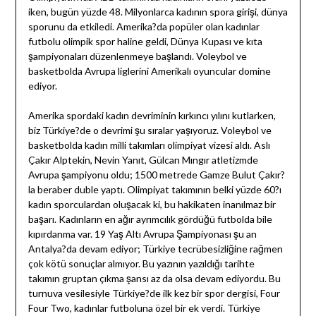
iken, bugün yüzde 48. Milyonlarca kadının spora girişi, dünya
sporunu da etkiledi. Amerika?da popüler olan kadınlar
futbolu olimpik spor haline geldi, Dünya Kupası ve kıta
şampiyonaları düzenlenmeye başlandı. Voleybol ve
basketbolda Avrupa liglerini Amerikalı oyuncular domine
ediyor.
Amerika spordaki kadın devriminin kırkıncı yılını kutlarken,
biz Türkiye?de o devrimi şu sıralar yaşıyoruz. Voleybol ve
basketbolda kadın milli takımları olimpiyat vizesi aldı. Aslı
Çakır Alptekin, Nevin Yanıt, Gülcan Mıngır atletizmde
Avrupa şampiyonu oldu; 1500 metrede Gamze Bulut Çakır?
la beraber duble yaptı. Olimpiyat takımının belki yüzde 60?ı
kadın sporculardan oluşacak ki, bu hakikaten inanılmaz bir
başarı. Kadınların en ağır ayrımcılık gördüğü futbolda bile
kıpırdanma var. 19 Yaş Altı Avrupa Şampiyonası şu an
Antalya?da devam ediyor; Türkiye tecrübesizliğine rağmen
çok kötü sonuçlar almıyor. Bu yazının yazıldığı tarihte
takımın gruptan çıkma şansı az da olsa devam ediyordu. Bu
turnuva vesilesiyle Türkiye?de ilk kez bir spor dergisi, Four
Four Two, kadınlar futboluna özel bir ek verdi. Türkiye