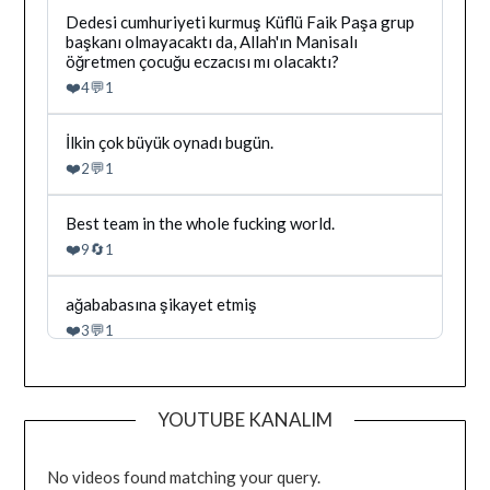
yazilan
Bluesky'da
Dedesi cumhuriyeti kurmuş Küflü Faik Paşa grup
gonderiyi
Dağhan
başkanı olmayacaktı da, Allah'ın Manisalı
goruntule
Irak
öğretmen çocuğu eczacısı mı olacaktı?
tarafindan
❤️
💬
4
1
yazilan
gonderiyi
goruntule
Bluesky'da
İlkin çok büyük oynadı bugün.
Dağhan
❤️
💬
2
1
Irak
tarafindan
yazilan
Bluesky'da
Best team in the whole fucking world.
gonderiyi
Dağhan
❤️
🔄
9
1
goruntule
Irak
tarafindan
yazilan
Bluesky'da
ağababasına şikayet etmiş
gonderiyi
Dağhan
❤️
💬
3
1
goruntule
Irak
tarafindan
yazilan
gonderiyi
YOUTUBE KANALIM
goruntule
No videos found matching your query.