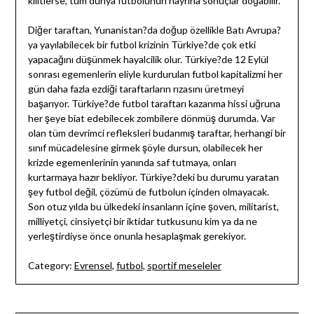
kilitlerse, tüm dünya futbolunun hayrına sonuçlar doğabilir.
Diğer taraftan, Yunanistan?da doğup özellikle Batı Avrupa?
ya yayılabilecek bir futbol krizinin Türkiye?de çok etki
yapacağını düşünmek hayalcilik olur. Türkiye?de 12 Eylül
sonrası egemenlerin eliyle kurdurulan futbol kapitalizmi her
gün daha fazla ezdiği taraftarların rızasını üretmeyi
başarıyor. Türkiye?de futbol taraftarı kazanma hissi uğruna
her şeye biat edebilecek zombilere dönmüş durumda. Var
olan tüm devrimci refleksleri budanmış taraftar, herhangi bir
sınıf mücadelesine girmek şöyle dursun, olabilecek her
krizde egemenlerinin yanında saf tutmaya, onları
kurtarmaya hazır bekliyor. Türkiye?deki bu durumu yaratan
şey futbol değil, çözümü de futbolun içinden olmayacak.
Son otuz yılda bu ülkedeki insanların içine şoven, militarist,
milliyetçi, cinsiyetçi bir iktidar tutkusunu kim ya da ne
yerleştirdiyse önce onunla hesaplaşmak gerekiyor.
Category:
Evrensel
,
futbol
,
sportif meseleler