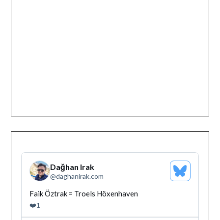
Dağhan Irak
Bluesky
@
daghanirak.com
Profilini
Gor
Bluesky'da
Faik Öztrak = Troels Höxenhaven
Dağhan
❤️
1
Irak
tarafindan