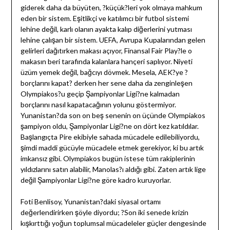
giderek daha da büyüten, ?küçük?leri yok olmaya mahkum
eden bir sistem. Eşitlikçi ve katılımcı bir futbol sistemi
lehine değil, karlı olanın ayakta kalıp diğerlerini yutması
lehine çalışan bir sistem. UEFA, Avrupa Kupalarından gelen
gelirleri dağıtırken makası açıyor, Finansal Fair Play?le o
makasın beri tarafında kalanlara hançeri saplıyor. Niyeti
üzüm yemek değil, bağcıyı dövmek. Mesela, AEK?ye ?
borçlarını kapat? derken her sene daha da zenginleşen
Olympiakos?u geçip Şampiyonlar Ligi?ne kalmadan
borçlarını nasıl kapatacağının yolunu göstermiyor.
Yunanistan?da son on beş senenin on üçünde Olympiakos
şampiyon oldu, Şampiyonlar Ligi?ne on dört kez katıldılar.
Başlangıçta Pire ekibiyle sahada mücadele edilebiliyordu,
şimdi maddi gücüyle mücadele etmek gerekiyor, ki bu artık
imkansız gibi. Olympiakos bugün istese tüm rakiplerinin
yıldızlarını satın alabilir, Manolas?ı aldığı gibi. Zaten artık lige
değil Şampiyonlar Ligi?ne göre kadro kuruyorlar.
Foti Benlisoy, Yunanistan?daki siyasal ortamı
değerlendirirken şöyle diyordu; ?Son iki senede krizin
kışkırttığı yoğun toplumsal mücadeleler güçler dengesinde