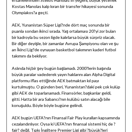
efsanelerinden Stelios Manolas?ın yeğeni, büyük yetenek
Kostas Manolas kalp kıran bir transfer hikayesi sonunda
Olympiakos?a geçti.
AEK, Yunanistan Süper Ligi?nde dört maç sonunda bir
puanla sondan ikinci sırada. Yaş ortalaması 20?yi zor bulan
bir kadroyla bu sezon ligde kalırlarsa büyük sürpriz olacak.
Bir diğer deyişle, bir zamanlar Avrupa Şampiyonu olan ve şu
an İkinci Lig?de oynayan basketbol takımının kaderi futbol
takımını da bekliyor.
Aslında hiçbir şey bugün başlamadı. 2000?lerin başında
büyük paralar vadederek yayın haklarını alan Alpha Digital
platformu iflas ettiğinde AEK batmaktan kıl payı
kurtulmuştu. O günden beri, Yunanistan?daki pek çok kulüp
gibi AEK de toparlanamadı. Finansörler, başkanlar geldi,
gitti. Hatta bir ara Sabancı?nın kulübü satın alacağı bile
konuşuldu. Böyle böyle bugüne gelindi.
AEK bugün UEFA?nın Finansal Fair Play kuralları kapsamında
cezalandırılıyor. Oysa ki UEFA?nın finansal sistemi hiç de ?
fair? değil. Tıpkı İngiltere Premier Ligi gibi ?büyük?leri