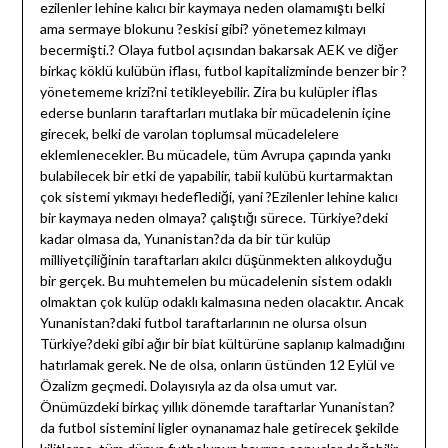
ezilenler lehine kalıcı bir kaymaya neden olamamıştı belki
ama sermaye blokunu ?eskisi gibi? yönetemez kılmayı
becermişti.? Olaya futbol açısından bakarsak AEK ve diğer
birkaç köklü kulübün iflası, futbol kapitalizminde benzer bir ?
yönetememe krizi?ni tetikleyebilir. Zira bu kulüpler iflas
ederse bunların taraftarları mutlaka bir mücadelenin içine
girecek, belki de varolan toplumsal mücadelelere
eklemlenecekler. Bu mücadele, tüm Avrupa çapında yankı
bulabilecek bir etki de yapabilir, tabii kulübü kurtarmaktan
çok sistemi yıkmayı hedeflediği, yani ?Ezilenler lehine kalıcı
bir kaymaya neden olmaya? çalıştığı sürece. Türkiye?deki
kadar olmasa da, Yunanistan?da da bir tür kulüp
milliyetçiliğinin taraftarları akılcı düşünmekten alıkoyduğu
bir gerçek. Bu muhtemelen bu mücadelenin sistem odaklı
olmaktan çok kulüp odaklı kalmasına neden olacaktır. Ancak
Yunanistan?daki futbol taraftarlarının ne olursa olsun
Türkiye?deki gibi ağır bir biat kültürüne saplanıp kalmadığını
hatırlamak gerek. Ne de olsa, onların üstünden 12 Eylül ve
Özalizm geçmedi. Dolayısıyla az da olsa umut var.
Önümüzdeki birkaç yıllık dönemde taraftarlar Yunanistan?
da futbol sistemini ligler oynanamaz hale getirecek şekilde