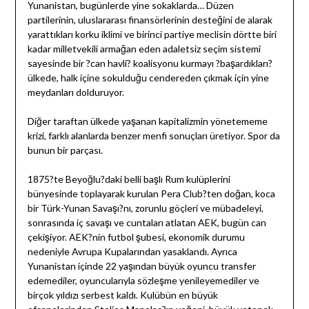
Yunanistan, bugünlerde yine sokaklarda… Düzen
partilerinin, uluslararası finansörlerinin desteğini de alarak
yarattıkları korku iklimi ve birinci partiye meclisin dörtte biri
kadar milletvekili armağan eden adaletsiz seçim sistemi
sayesinde bir ?can havli? koalisyonu kurmayı ?başardıkları?
ülkede, halk içine sokulduğu cendereden çıkmak için yine
meydanları dolduruyor.
Diğer taraftan ülkede yaşanan kapitalizmin yönetememe
krizi, farklı alanlarda benzer menfi sonuçları üretiyor. Spor da
bunun bir parçası.
1875?te Beyoğlu?daki belli başlı Rum kulüplerini
bünyesinde toplayarak kurulan Pera Club?ten doğan, koca
bir Türk-Yunan Savaşı?nı, zorunlu göçleri ve mübadeleyi,
sonrasında iç savaşı ve cuntaları atlatan AEK, bugün can
çekişiyor. AEK?nin futbol şubesi, ekonomik durumu
nedeniyle Avrupa Kupalarından yasaklandı. Ayrıca
Yunanistan içinde 22 yaşından büyük oyuncu transfer
edemediler, oyuncularıyla sözleşme yenileyemediler ve
birçok yıldızı serbest kaldı. Kulübün en büyük