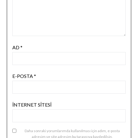
AD
*
E-POSTA
*
İNTERNET SITESI
Daha sonraki yorumlarımda kullanılması için adım, e-posta
adresim ve site adresim bu tarayıcıya kaydedilsin.