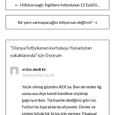
Yazı
← Hillsborough: İngiltere futbolunun 12 Eylül’ü…
gezinmesi
Bir yere varmayacağını biliyorsun değil mi? →
“
Dünya futbolunun kurtuluşu Yunanistan
sokaklarında
” için 0 yorum
erkin
dedi ki:
30 Eylül 2012, 21:19
Yazık olmuş güzelim AEK’ya. Ben de neden lig
sonucusu diye kendi kendime söylenip
şaşırıyordum. Türkiye’de dediğiniz gibi zor.
Futbol bu topraklarda afyondur. Devler ve
sistem böyle bir krize izin vermez. Finansal