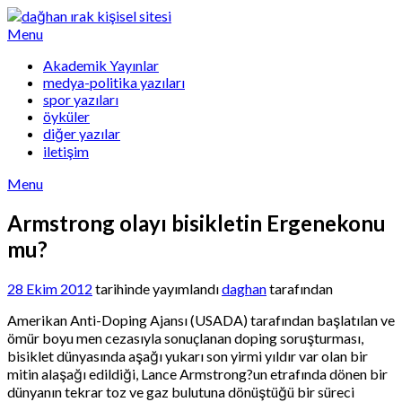
Skip
to
Menu
content
Akademik Yayınlar
medya-politika yazıları
spor yazıları
öyküler
diğer yazılar
iletişim
Menu
Armstrong olayı bisikletin Ergenekonu
mu?
28 Ekim 2012
tarihinde yayımlandı
daghan
tarafından
Amerikan Anti-Doping Ajansı (USADA) tarafından başlatılan ve
ömür boyu men cezasıyla sonuçlanan doping soruşturması,
bisiklet dünyasında aşağı yukarı son yirmi yıldır var olan bir
mitin alaşağı edildiği, Lance Armstrong?un etrafında dönen bir
dünyanın tekrar toz ve gaz bulutuna dönüştüğü bir süreci