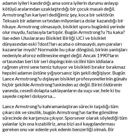
adamın iyileri kandırdığı ama sonra iyilerin durumu anlayıp
kötüyü aralarından uzaklaştırdığı bir çocuk masalı değil.
Armstrong?un kariyeri dediğimiz şey, koca bir sektörün
Teksaslı bir adamın sırtından milyonlarca dolar kazandığı bir
hikaye. Armstrong olmasaydı, bisiklet sporu bugünkü yerinde
olur muydu, fazlasıyla tartışılır. Bugün Armstrong?u ?tu kaka?
ilan eden Uluslararası Bisiklet Birliği UCI ve bisiklet
dünyasından eski ?dost?ları acaba o olmasaydı, aynı paraları
kazanırlar mıydı? Normalde bu çıkar döngüsü, birinin yanlışları
nedeniyle aforoz edilmesine engel değil. Ancak 1990?ların
ortasından beri bir seri dopingcinin sicilini tüm iddialara
rağmen yirmi sene temiz tutuyor ve bisikleti bırakır bırakmaz
hepsini adamın üstüne yığıyorsanız işin şekli değişiyor. Bugün
Lance Armstrong?u dışlayan bisiklet profesyonellerinin günahı
hiçbir şekilde Armstrong?unkinden az değil. Birini öldürenin
yanında, cesedi dolapta saklayanların da suçu var, hele ki bu
sayede cepleri doluyorsa…
Lance Armstrong?u kahramanlaştıran sürecin taşıdığı tüm
çıkarcılık ve sinsilik, bugün Armstrong?un tarihe gömülme
sürecinde de karşımıza çıkıyor. Sporsever olarak söylediği tüm
yalanlar için ona kızabiliriz, ama bizi asıl kaygılandırması
gereken onu var edenle yok edenin benzerliği olmalı. Bir