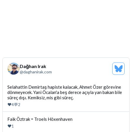
Dağhan Irak
Bluesk
@
daghanirak.com
Profili
Gor
Bluesky'da
Selahattin Demirtaş hapiste kalacak, Ahmet Özer görevine
dönmeyecek. Yani Öcalan'a beş derece açıyla yan bakan bile
Dağhan
süreç dışı. Kemiksiz, mis gibi süreç.
Irak
tarafindan
❤️
💬
4
2
yazilan
gonderiyi
Bluesky'da
Faik Öztrak = Troels Höxenhaven
goruntule
Dağhan
❤️
1
Irak