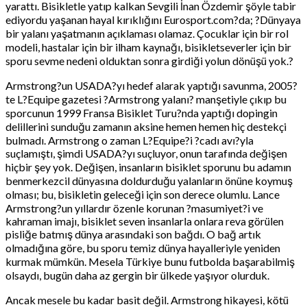
yarattı. Bisikletle yatıp kalkan Sevgili İnan Özdemir şöyle tabir
ediyordu yaşanan hayal kırıklığını Eurosport.com?da; ?Dünyaya
bir yalanı yaşatmanın açıklaması olamaz. Çocuklar için bir rol
modeli, hastalar için bir ilham kaynağı, bisikletseverler için bir
sporu sevme nedeni olduktan sonra girdiği yolun dönüşü yok.?
Armstrong?un USADA?yı hedef alarak yaptığı savunma, 2005?
te L?Equipe gazetesi ?Armstrong yalanı? manşetiyle çıkıp bu
sporcunun 1999 Fransa Bisiklet Turu?nda yaptığı dopingin
delillerini sunduğu zamanın aksine hemen hemen hiç destekçi
bulmadı. Armstrong o zaman L?Equipe?i ?cadı avı?yla
suçlamıştı, şimdi USADA?yı suçluyor, onun tarafında değişen
hiçbir şey yok. Değişen, insanların bisiklet sporunu bu adamın
benmerkezcil dünyasına doldurduğu yalanların önüne koymuş
olması; bu, bisikletin geleceği için son derece olumlu. Lance
Armstrong?un yıllardır özenle korunan ?masumiyet?i ve
kahraman imajı, bisiklet seven insanlarla onlara reva görülen
pisliğe batmış dünya arasındaki son bağdı. O bağ artık
olmadığına göre, bu sporu temiz dünya hayalleriyle yeniden
kurmak mümkün. Mesela Türkiye bunu futbolda başarabilmiş
olsaydı, bugün daha az gergin bir ülkede yaşıyor olurduk.
Ancak mesele bu kadar basit değil. Armstrong hikayesi, kötü