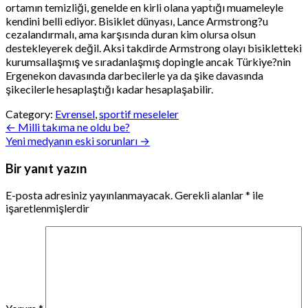
ortamın temizliği, genelde en kirli olana yaptığı muameleyle
kendini belli ediyor. Bisiklet dünyası, Lance Armstrong?u
cezalandırmalı, ama karşısında duran kim olursa olsun
destekleyerek değil. Aksi takdirde Armstrong olayı bisikletteki
kurumsallaşmış ve sıradanlaşmış dopingle ancak Türkiye?nin
Ergenekon davasında darbecilerle ya da şike davasında
şikecilerle hesaplaştığı kadar hesaplaşabilir.
Category:
Evrensel
,
sportif meseleler
Yazı
← Milli takıma ne oldu be?
Yeni medyanın eski sorunları →
gezinmesi
Bir yanıt yazın
E-posta adresiniz yayınlanmayacak.
Gerekli alanlar
*
ile
işaretlenmişlerdir