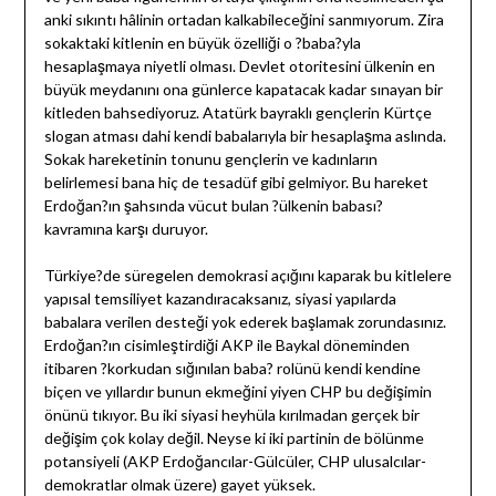
anki sıkıntı hâlinin ortadan kalkabileceğini sanmıyorum. Zira
sokaktaki kitlenin en büyük özelliği o ?baba?yla
hesaplaşmaya niyetli olması. Devlet otoritesini ülkenin en
büyük meydanını ona günlerce kapatacak kadar sınayan bir
kitleden bahsediyoruz. Atatürk bayraklı gençlerin Kürtçe
slogan atması dahi kendi babalarıyla bir hesaplaşma aslında.
Sokak hareketinin tonunu gençlerin ve kadınların
belirlemesi bana hiç de tesadüf gibi gelmiyor. Bu hareket
Erdoğan?ın şahsında vücut bulan ?ülkenin babası?
kavramına karşı duruyor.
Türkiye?de süregelen demokrasi açığını kaparak bu kitlelere
yapısal temsiliyet kazandıracaksanız, siyasi yapılarda
babalara verilen desteği yok ederek başlamak zorundasınız.
Erdoğan?ın cisimleştirdiği AKP ile Baykal döneminden
itibaren ?korkudan sığınılan baba? rolünü kendi kendine
biçen ve yıllardır bunun ekmeğini yiyen CHP bu değişimin
önünü tıkıyor. Bu iki siyasi heyhüla kırılmadan gerçek bir
değişim çok kolay değil. Neyse ki iki partinin de bölünme
potansiyeli (AKP Erdoğancılar-Gülcüler, CHP ulusalcılar-
demokratlar olmak üzere) gayet yüksek.