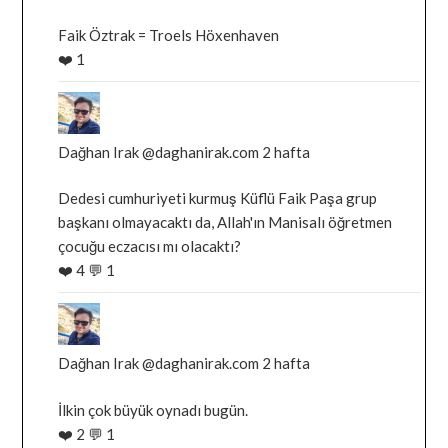
tarafindan
Faik Öztrak = Troels Höxenhaven
yazilan
❤️
1
gonderiyi
goruntule
Bluesky'da
Dağhan
Irak
Dağhan Irak
@daghanirak.com
2 hafta
tarafindan
Dedesi cumhuriyeti kurmuş Küflü Faik Paşa grup
yazilan
başkanı olmayacaktı da, Allah'ın Manisalı öğretmen
gonderiyi
çocuğu eczacısı mı olacaktı?
goruntule
❤️
4
💬
1
Bluesky'da
Dağhan
Irak
Dağhan Irak
@daghanirak.com
2 hafta
tarafindan
İlkin çok büyük oynadı bugün.
yazilan
❤️
2
💬
1
gonderiyi