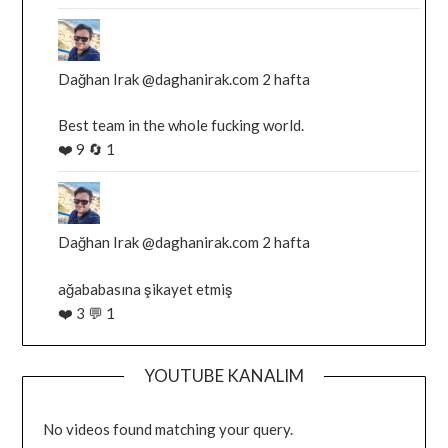
goruntule
Bluesky'da
Dağhan
Irak
Dağhan Irak
@daghanirak.com
2 hafta
tarafindan
Best team in the whole fucking world.
yazilan
❤️
9
🔄
1
gonderiyi
goruntule
Bluesky'da
Dağhan
Irak
Dağhan Irak
@daghanirak.com
2 hafta
tarafindan
ağababasına şikayet etmiş
yazilan
❤️
3
💬
1
gonderiyi
goruntule
YOUTUBE KANALIM
No videos found matching your query.