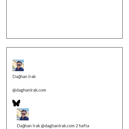
Dağhan Irak
@
daghanirak.com
Bluesky
Profilini
Bluesky'da
Gor
Dağhan
Irak
Dağhan Irak
@daghanirak.com
2 hafta