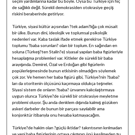
seçim yardımlarına kadar bu böyle. Oysa bu Türkiye için hiç
de sağlıklı değil. Sürekli demokrasiden otokrasiye geçiş
riskini beraberinde getiriyor.
Türkiye, siyasi kültür açısından ?tek adam?lığa çok müsait
bir ülke. Bunun dini, ideolojik ve toplumsal psikolojik
nedenleri var. Kaba taslak ifade etmek gerekirse Türkiye
toplumu ?baba sorunları? olan bir toplum. En sağından en
soluna (Türkeş?ten Stalin?e) siyasal yapıları baba figürleriyle
hesaplaşma problemleri var. Kitleler de sürekli bir baba
arayışında. Demirel, Özal ve Erdoğan gibi figürlerin
popülerleşmesinde bunun etkisinin olmadığını söylemek
çok zor. Ve hemen her baba figürü gibi, Türkiye?nin ?baba?
ları da otoritenin ölçüsünü kaçırmaya oldukça teşneler.
Siyasi sistem de onların ?baba? ünvanını kalıcılaştırmaya
uygun olunca Türkiye?de sürekli bir otokrasiye meyletme
problemi oluyor. Şu anda denklem dışında kalmış gözüken
askeri darbeler de bunun bir parçası sayılabilir ama
konjonktür itibarıyla onu hesaba katmayacağım.
Türkiye?de hakim olan ?güçlü iktidar? takıntısının kırılmadan
ve yeni baba figürlerinin ortaya çıkışının önü kesilmeden şu