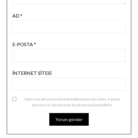
AD
*
E-POSTA
*
İNTERNET SITESI
Daha sonraki yorumlarımda kullanılması için adım, e-posta
adresim ve site adresim bu tarayıcıya kaydedilsin.