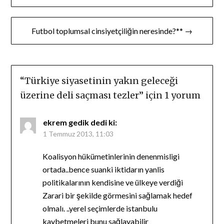
gezinmesi
Futbol toplumsal cinsiyetçiliğin neresinde?** →
“
Türkiye siyasetinin yakın geleceği
üzerine deli saçması tezler
” için 1 yorum
ekrem gedik
dedi ki:
1 Temmuz 2013, 11:03
Koalisyon hükümetinlerinin denenmisligi
ortada..bence suanki iktidarın yanlis
politikalarının kendisine ve ülkeye verdiği
Zarari bir şekilde görmesini sağlamak hedef
olmalı. ..yerel seçimlerde istanbulu
kaybetmeleri bunu sağlayabilir