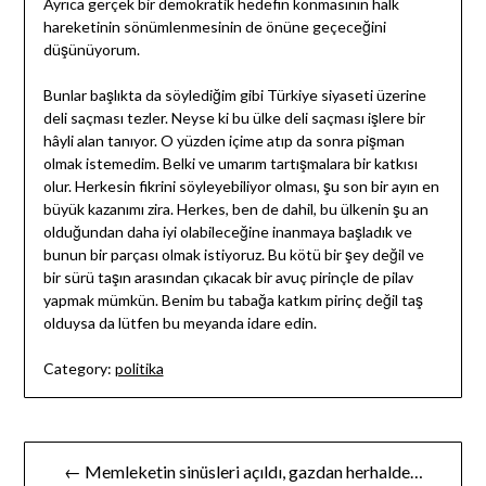
Ayrıca gerçek bir demokratik hedefin konmasının halk
hareketinin sönümlenmesinin de önüne geçeceğini
düşünüyorum.
Bunlar başlıkta da söylediğim gibi Türkiye siyaseti üzerine
deli saçması tezler. Neyse ki bu ülke deli saçması işlere bir
hâyli alan tanıyor. O yüzden içime atıp da sonra pişman
olmak istemedim. Belki ve umarım tartışmalara bir katkısı
olur. Herkesin fikrini söyleyebiliyor olması, şu son bir ayın en
büyük kazanımı zira. Herkes, ben de dahil, bu ülkenin şu an
olduğundan daha iyi olabileceğine inanmaya başladık ve
bunun bir parçası olmak istiyoruz. Bu kötü bir şey değil ve
bir sürü taşın arasından çıkacak bir avuç pirinçle de pilav
yapmak mümkün. Benim bu tabağa katkım pirinç değil taş
olduysa da lütfen bu meyanda idare edin.
Category:
politika
Yazı
← Memleketin sinüsleri açıldı, gazdan herhalde…