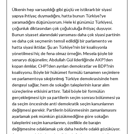
Ülkenin hep varsayıldığı gibi güçlü ve istikrarlı bir siyasi
yapıya ihtiyaç duymadığını, hatta bunun Türkiye?ye
yaramadığını düşünüyorum. Hele ki günümüz Türkiyesi,
çoğunluk diktasından çok çoğulculuğa ihtiyaç duyuyor.
Bunun siyaset alanındaki yansıması daha çok siyasi partinin
ve daha çok seçmenin temsil edildiği bir parlamento ve
hatta siyasi iktidar. Şu an Türkiye?nin bir koalisyonla
yönetilmesi hiç de fena olmaz örneğin. Mesela şöyle bir
senaryo düşünelim; Abdullah Gül liderliğinde AKP?den
kopan ılımlılar, CHP?den ayrılan demokratlar ve BDP?nin
koalisyonu. Böyle bir hükümet formülü tamamen seçimlere
ve parlamentoya sıkıştırılmış Türkiye demokrasisinde hem
dengeyi sağlar, hem de sokağın taleplerinin karar alım
süreçlerine etkisini arttırır. Tabii böyle bir formülün
gerçekleşmesi için ya partilerin seçim sonrası bölünmesi ya
da seçim öncesinde anti-demokratik seçim kanunlarının
değişmesi gerekir. Partilerin bölünmesinin zamanlamasını
ayarlamak pek mümkün gözükmediğine göre sokağın
taleplerini seçim kanunlarının, özellikle de barajın
değişmesine odaklamak çok daha hedefe odaklı gözüküyor.