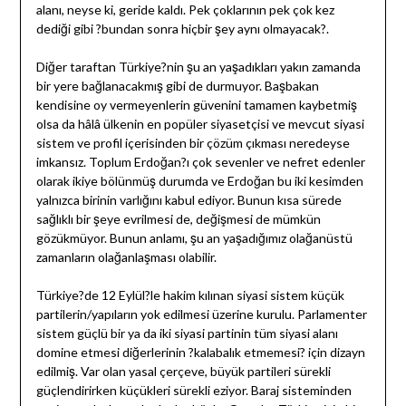
alanı, neyse ki, geride kaldı. Pek çoklarının pek çok kez
dediği gibi ?bundan sonra hiçbir şey aynı olmayacak?.
Diğer taraftan Türkiye?nin şu an yaşadıkları yakın zamanda
bir yere bağlanacakmış gibi de durmuyor. Başbakan
kendisine oy vermeyenlerin güvenini tamamen kaybetmiş
olsa da hâlâ ülkenin en popüler siyasetçisi ve mevcut siyasi
sistem ve profil içerisinden bir çözüm çıkması neredeyse
imkansız. Toplum Erdoğan?ı çok sevenler ve nefret edenler
olarak ikiye bölünmüş durumda ve Erdoğan bu iki kesimden
yalnızca birinin varlığını kabul ediyor. Bunun kısa sürede
sağlıklı bir şeye evrilmesi de, değişmesi de mümkün
gözükmüyor. Bunun anlamı, şu an yaşadığımız olağanüstü
zamanların olağanlaşması olabilir.
Türkiye?de 12 Eylül?le hakim kılınan siyasi sistem küçük
partilerin/yapıların yok edilmesi üzerine kurulu. Parlamenter
sistem güçlü bir ya da iki siyasi partinin tüm siyasi alanı
domine etmesi diğerlerinin ?kalabalık etmemesi? için dizayn
edilmiş. Var olan yasal çerçeve, büyük partileri sürekli
güçlendirirken küçükleri sürekli eziyor. Baraj sisteminden