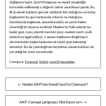
değişmesi lazım. Sportif başarıya ve maddi zenginliğe
konsolide edilmemiş o değerin tekrar yaratılması gerek. Bu,
ilk iş olarak kulübün gerçek sahibinin kim olduğunu ve kulüp
başkanının bu güç karşısında rolünün ne olduğunu
hatırlatarak başlamalı, zamanla kulübü ve semti halkın
yönettiği bir düzene evrilmeli. Madem bu halk aylardır bu
kadar gazı, copu, plastik mermiyi yiyor, madem semt çevik
timlerince işgal ediliyor, o zaman hakikaten Beşiktaş’ın
zincirlerinden başka kaybedecek hiçbir şeyi kalmamış
demektir. Bu da çekirdeğinde kaçınılmaz olarak kulübün de
yer aldığı bir semt meselesidir.
Category:
Evrensel
,
futbol
,
sportif meseleler
Yazı
← Neden AKP?nin Kendi Gezi?si Olamıyor?
gezinmesi
AKP-Cemaat çatışması: Sihirbazın sırrı →