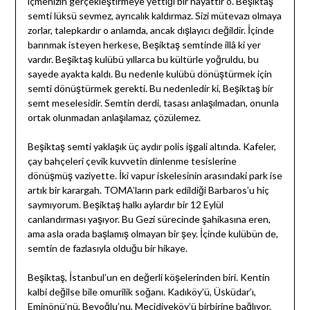
içmenizin gerçekleştirmeye yettiği bir hayattır o. Beşiktaş
semti lüksü sevmez, ayrıcalık kaldırmaz. Sizi mütevazı olmaya
zorlar, talepkardır o anlamda, ancak dışlayıcı değildir. İçinde
barınmak isteyen herkese, Beşiktaş semtinde illâ ki yer
vardır. Beşiktaş kulübü yıllarca bu kültürle yoğruldu, bu
sayede ayakta kaldı. Bu nedenle kulübü dönüştürmek için
semti dönüştürmek gerekti. Bu nedenledir ki, Beşiktaş bir
semt meselesidir. Semtin derdi, tasası anlaşılmadan, onunla
ortak olunmadan anlaşılamaz, çözülemez.
Beşiktaş semti yaklaşık üç aydır polis işgali altında. Kafeler,
çay bahçeleri çevik kuvvetin dinlenme tesislerine
dönüşmüş vaziyette. İki vapur iskelesinin arasındaki park ise
artık bir karargah. TOMA’ların park edildiği Barbaros’u hiç
saymıyorum. Beşiktaş halkı aylardır bir 12 Eylül
canlandırması yaşıyor. Bu Gezi sürecinde şahikasına eren,
ama asla orada başlamış olmayan bir şey. İçinde kulübün de,
semtin de fazlasıyla olduğu bir hikaye.
Beşiktaş, İstanbul’un en değerli köşelerinden biri. Kentin
kalbi değilse bile omurilik soğanı. Kadıköy’ü, Üsküdar’ı,
Eminönü’nü, Beyoğlu’nu, Mecidiyeköy’ü birbirine bağlıyor.