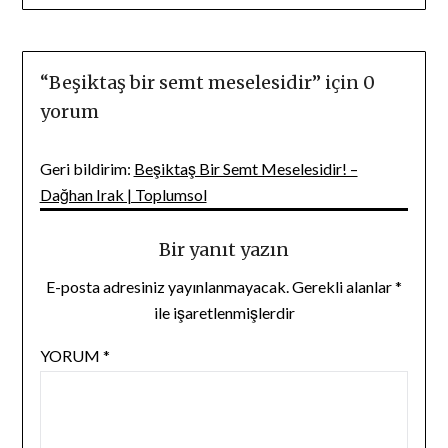
“
Beşiktaş bir semt meselesidir
” için 0
yorum
Geri bildirim:
Beşiktaş Bir Semt Meselesidir! –
Dağhan Irak | Toplumsol
Bir yanıt yazın
E-posta adresiniz yayınlanmayacak.
Gerekli alanlar
*
ile işaretlenmişlerdir
YORUM
*