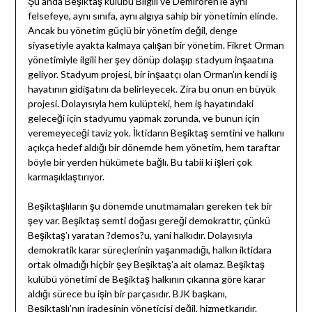
Şu anda Beşiktaş kulübü Bilgili ve Demirören’le aynı
felsefeye, aynı sınıfa, aynı algıya sahip bir yönetimin elinde.
Ancak bu yönetim güçlü bir yönetim değil, denge
siyasetiyle ayakta kalmaya çalışan bir yönetim. Fikret Orman
yönetimiyle ilgili her şey dönüp dolaşıp stadyum inşaatına
geliyor. Stadyum projesi, bir inşaatçı olan Orman’ın kendi iş
hayatının gidişatını da belirleyecek. Zira bu onun en büyük
projesi. Dolayısıyla hem kulüpteki, hem iş hayatındaki
geleceği için stadyumu yapmak zorunda, ve bunun için
veremeyeceği taviz yok. İktidarın Beşiktaş semtini ve halkını
açıkça hedef aldığı bir dönemde hem yönetim, hem taraftar
böyle bir yerden hükümete bağlı. Bu tabii ki işleri çok
karmaşıklaştırıyor.
Beşiktaşlıların şu dönemde unutmamaları gereken tek bir
şey var. Beşiktaş semti doğası gereği demokrattır, çünkü
Beşiktaş’ı yaratan ?demos?u, yani halkıdır. Dolayısıyla
demokratik karar süreçlerinin yaşanmadığı, halkın iktidara
ortak olmadığı hiçbir şey Beşiktaş’a ait olamaz. Beşiktaş
kulübü yönetimi de Beşiktaş halkının çıkarına göre karar
aldığı sürece bu işin bir parçasıdır. BJK başkanı,
Beşiktaşlı’nın iradesinin yöneticisi değil, hizmetkarıdır.