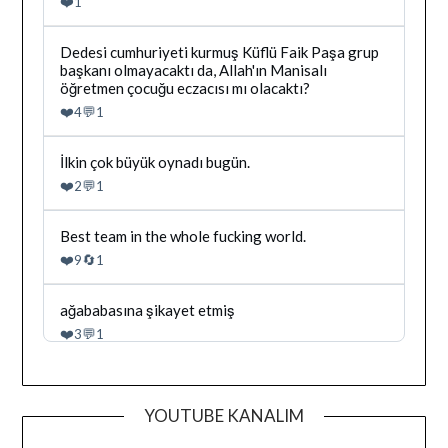
❤️
1
Irak
tarafindan
yazilan
Bluesky'da
Dedesi cumhuriyeti kurmuş Küflü Faik Paşa grup
gonderiyi
Dağhan
başkanı olmayacaktı da, Allah'ın Manisalı
goruntule
Irak
öğretmen çocuğu eczacısı mı olacaktı?
tarafindan
❤️
💬
4
1
yazilan
gonderiyi
goruntule
Bluesky'da
İlkin çok büyük oynadı bugün.
Dağhan
❤️
💬
2
1
Irak
tarafindan
yazilan
Bluesky'da
Best team in the whole fucking world.
gonderiyi
Dağhan
❤️
🔄
9
1
goruntule
Irak
tarafindan
yazilan
Bluesky'da
ağababasına şikayet etmiş
gonderiyi
Dağhan
❤️
💬
3
1
goruntule
Irak
tarafindan
yazilan
gonderiyi
YOUTUBE KANALIM
goruntule