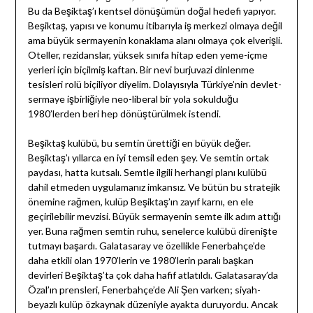
Bu da Beşiktaş’ı kentsel dönüşümün doğal hedefi yapıyor.
Beşiktaş, yapısı ve konumu itibarıyla iş merkezi olmaya değil
ama büyük sermayenin konaklama alanı olmaya çok elverişli.
Oteller, rezidanslar, yüksek sınıfa hitap eden yeme-içme
yerleri için biçilmiş kaftan. Bir nevi burjuvazi dinlenme
tesisleri rolü biçiliyor diyelim. Dolayısıyla Türkiye’nin devlet-
sermaye işbirliğiyle neo-liberal bir yola sokulduğu
1980’lerden beri hep dönüştürülmek istendi.
Beşiktaş kulübü, bu semtin ürettiği en büyük değer.
Beşiktaş’ı yıllarca en iyi temsil eden şey. Ve semtin ortak
paydası, hatta kutsalı. Semtle ilgili herhangi planı kulübü
dahil etmeden uygulamanız imkansız. Ve bütün bu stratejik
önemine rağmen, kulüp Beşiktaş’ın zayıf karnı, en ele
geçirilebilir mevzisi. Büyük sermayenin semte ilk adım attığı
yer. Buna rağmen semtin ruhu, senelerce kulübü direnişte
tutmayı başardı. Galatasaray ve özellikle Fenerbahçe’de
daha etkili olan 1970’lerin ve 1980’lerin paralı başkan
devirleri Beşiktaş’ta çok daha hafif atlatıldı. Galatasaray’da
Özal’ın prensleri, Fenerbahçe’de Ali Şen varken; siyah-
beyazlı kulüp özkaynak düzeniyle ayakta duruyordu. Ancak