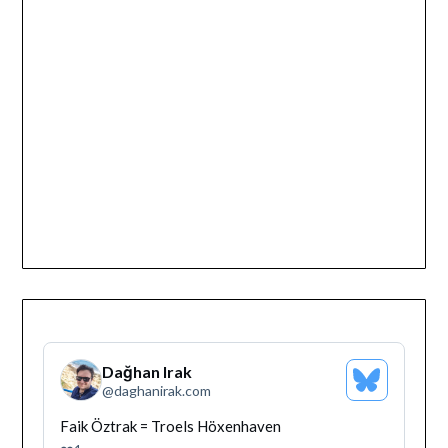
Dağhan Irak
Bluesky
@
daghanirak.com
Profilini
Gor
Bluesky'da
Faik Öztrak = Troels Höxenhaven
Dağhan