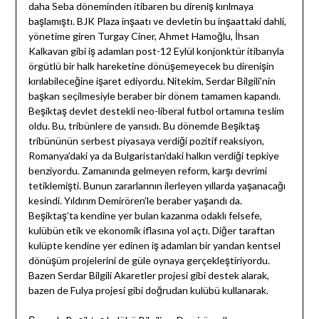
daha Seba döneminden itibaren bu direniş kırılmaya
başlamıştı. BJK Plaza inşaatı ve devletin bu inşaattaki dahli,
yönetime giren Turgay Ciner, Ahmet Hamoğlu, İhsan
Kalkavan gibi iş adamları post-12 Eylül konjonktür itibarıyla
örgütlü bir halk hareketine dönüşemeyecek bu direnişin
kırılabileceğine işaret ediyordu. Nitekim, Serdar Bilgili’nin
başkan seçilmesiyle beraber bir dönem tamamen kapandı.
Beşiktaş devlet destekli neo-liberal futbol ortamına teslim
oldu. Bu, tribünlere de yansıdı. Bu dönemde Beşiktaş
tribününün serbest piyasaya verdiği pozitif reaksiyon,
Romanya’daki ya da Bulgaristan’daki halkın verdiği tepkiye
benziyordu. Zamanında gelmeyen reform, karşı devrimi
tetiklemişti. Bunun zararlarının ilerleyen yıllarda yaşanacağı
kesindi. Yıldırım Demirören’le beraber yaşandı da.
Beşiktaş’ta kendine yer bulan kazanma odaklı felsefe,
kulübün etik ve ekonomik iflasına yol açtı. Diğer taraftan
kulüpte kendine yer edinen iş adamları bir yandan kentsel
dönüşüm projelerini de güle oynaya gerçekleştiriyordu.
Bazen Serdar Bilgili Akaretler projesi gibi destek alarak,
bazen de Fulya projesi gibi doğrudan kulübü kullanarak.