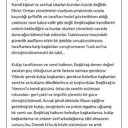
Kendi kişisel ve sınıfsal çıkarları bundan büyük değildir.
Fikret Orman yönetiminin stadyum projesinde ısrarla
kaçındığı şeffaflık ve taraftarı hedef gösterilirken aldığı
çekimser tavır kabul edilir gibi değil. Beşiktaşlılar kendilerini
nelerin beklediğini ve bunlar olurken yönetimin nerede
duracağını bilmeyi hak ediyorlar. Galatasaray maçındaki
güvenlik zaaflarını etkin bir şekilde soruşturulmasını,
taraftarlara karşı başlatılan soruşturmanın ?cadı avı?na
dönüştürülmemesini de tabii…
Kulüp taraftarının ve semt halkının, Beşiktaş denen değeri
yaratan güç olduğunun artık farkına varması gerekiyor.
Yıllardır gerek kulüp başkanları, gerekse belediye başkanları
semtte ve kulüpte dilediklerince at koşturdular. Beşiktaş’ın
?demos?u kendi gücünü -biraz da semtin mütevazı
ruhundan- geri çekti ve örgütlü-yönetici bir güce
dönüştür(e)medi. Ancak şimdi elimizde iflasın eşiğine
getirilmiş bir kulüp, zenginlerin ve polisin işgaline uğramış
bir semt var. Beşiktaş halkının belediye başkanlarına, kulüp
başkanlarına ve onların sınıf arkadaşlarına tâbi olmasının
sonucu bu. Demek ki bu iş böyle yürümüyor ve artık