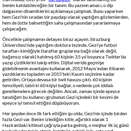
benim katılabileceğim bir tanım. Bu yazının amacı, o dip
dalgasının dinamiklerini açıklamaya çalışmak. Bunu yaparken
hem Gezi’nin sıradan bir paydaşı olarak yaptığım gözlemlerden,
hem de üstte bahsettiğim saha çalışmasından yararlanmaya
çalışacağım.
Öncelikle çalışmamın detayını biraz açayım. Strazburg
Üniversitesi’nde yaptığım doktora tezinde, Gezi’ye futbol
taraftarı kimliğiyle (taraftar gruplarına bağlı olarak değil,
bağımsız olarak) katılmış 60 kişinin 3.5 yıl boyunca Twitter’da
yazıp çizdiklerini takip ettim. Dijital veride geçmişe
gidebilmenin avantajını kullanarak, 2012 Mayıs’ından itibaren
yazdıklarını topladım ve 2015’teki Kasım seçimine kadar
getirdim. Ortaya devasa bir twit havuzu çıktı. 60 kişinin
temsiliyeti, tabii ki 60 kişiyi bağlar, o nedenle çok iddialı
genellemelere girecek değilim. Ancak, zaman içinde epeyce
tanıdığım bu kullanıcı grubunun Gezi içindeki bir kesimi de
epeyce iyi temsil ettiğini düşünüyorum.
Her şeyden önce ilk fark ettiğim şu oldu; Gezi’nin içinde birden
fazla Gezi var. Benim izlediğim kitle, ağırlıklı olarak 1
Haziran’daki kitlesel çağrıyla parka gelmiş, o meşhur ilk üç günü
hasbelkader takip etmiş, örgütsüz, şehirli, laik, orta sınıf