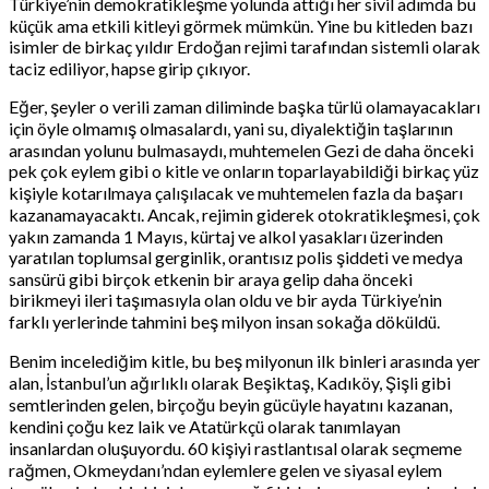
Türkiye’nin demokratikleşme yolunda attığı her sivil adımda bu
küçük ama etkili kitleyi görmek mümkün. Yine bu kitleden bazı
isimler de birkaç yıldır Erdoğan rejimi tarafından sistemli olarak
taciz ediliyor, hapse girip çıkıyor.
Eğer, şeyler o verili zaman diliminde başka türlü olamayacakları
için öyle olmamış olmasalardı, yani su, diyalektiğin taşlarının
arasından yolunu bulmasaydı, muhtemelen Gezi de daha önceki
pek çok eylem gibi o kitle ve onların toparlayabildiği birkaç yüz
kişiyle kotarılmaya çalışılacak ve muhtemelen fazla da başarı
kazanamayacaktı. Ancak, rejimin giderek otokratikleşmesi, çok
yakın zamanda 1 Mayıs, kürtaj ve alkol yasakları üzerinden
yaratılan toplumsal gerginlik, orantısız polis şiddeti ve medya
sansürü gibi birçok etkenin bir araya gelip daha önceki
birikmeyi ileri taşımasıyla olan oldu ve bir ayda Türkiye’nin
farklı yerlerinde tahmini beş milyon insan sokağa döküldü.
Benim incelediğim kitle, bu beş milyonun ilk binleri arasında yer
alan, İstanbul’un ağırlıklı olarak Beşiktaş, Kadıköy, Şişli gibi
semtlerinden gelen, birçoğu beyin gücüyle hayatını kazanan,
kendini çoğu kez laik ve Atatürkçü olarak tanımlayan
insanlardan oluşuyordu. 60 kişiyi rastlantısal olarak seçmeme
rağmen, Okmeydanı’ndan eylemlere gelen ve siyasal eylem