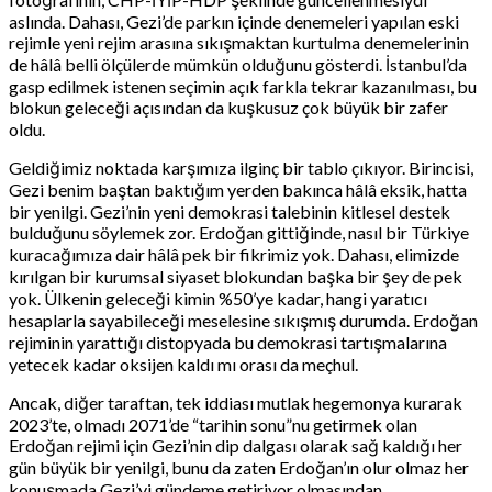
aslında. Dahası, Gezi’de parkın içinde denemeleri yapılan eski
rejimle yeni rejim arasına sıkışmaktan kurtulma denemelerinin
de hâlâ belli ölçülerde mümkün olduğunu gösterdi. İstanbul’da
gasp edilmek istenen seçimin açık farkla tekrar kazanılması, bu
blokun geleceği açısından da kuşkusuz çok büyük bir zafer
oldu.
Geldiğimiz noktada karşımıza ilginç bir tablo çıkıyor. Birincisi,
Gezi benim baştan baktığım yerden bakınca hâlâ eksik, hatta
bir yenilgi. Gezi’nin yeni demokrasi talebinin kitlesel destek
bulduğunu söylemek zor. Erdoğan gittiğinde, nasıl bir Türkiye
kuracağımıza dair hâlâ pek bir fikrimiz yok. Dahası, elimizde
kırılgan bir kurumsal siyaset blokundan başka bir şey de pek
yok. Ülkenin geleceği kimin %50’ye kadar, hangi yaratıcı
hesaplarla sayabileceği meselesine sıkışmış durumda. Erdoğan
rejiminin yarattığı distopyada bu demokrasi tartışmalarına
yetecek kadar oksijen kaldı mı orası da meçhul.
Ancak, diğer taraftan, tek iddiası mutlak hegemonya kurarak
2023’te, olmadı 2071’de “tarihin sonu”nu getirmek olan
Erdoğan rejimi için Gezi’nin dip dalgası olarak sağ kaldığı her
gün büyük bir yenilgi, bunu da zaten Erdoğan’ın olur olmaz her
konuşmada Gezi’yi gündeme getiriyor olmasından