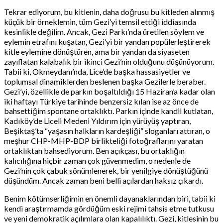
Tekrar ediyorum, bu kitlenin, daha doğrusu bu kitleden alınmış
küçük bir örneklemin, tüm Gezi’yi temsil ettiği iddiasında
kesinlikle değilim. Ancak, Gezi Parkı’nda üretilen söylem ve
eylemin etrafını kuşatan, Gezi’yi bir yandan popülerleştirerek
kitle eylemine dönüştüren, ama bir yandan da siyaseten
zayıflatan kalabalık bir ikinci Gezi’nin olduğunu düşünüyorum.
Tabii ki, Okmeydanı’nda, Lice’de başka hassasiyetler ve
toplumsal dinamiklerden beslenen başka Gezilerle beraber.
Gezi’yi, özellikle de parkın boşaltıldığı 15 Haziran’a kadar olan
iki haftayı Türkiye tarihinde benzersiz kılan ise az önce de
bahsettiğim spontane ortaklıktı. Parkın içinde kandil kutlatan,
Kadıköy’de Liceli Medeni Yıldırım için yürüyüş yaptıran,
Beşiktaş’ta “yaşasın halkların kardeşliği” sloganları attıran, o
meşhur CHP-MHP-BDP birlikteliği fotoğraflarını yaratan
ortaklıktan bahsediyorum. Ben açıkçası, bu ortaklığın
kalıcılığına hiçbir zaman çok güvenmedim, o nedenle de
Gezi’nin çok çabuk sönümlenerek, bir yenilgiye dönüştüğünü
düşündüm. Ancak zaman beni belli açılardan haksız çıkardı.
Benim kötümserliğimin en önemli dayanaklarından biri, tabii ki
kendi araştırmamda gördüğüm eski rejimi tahsis etme tutkusu
ve yeni demokratik açılımlara olan kapalılıktı. Gezi, kitlesinin bu