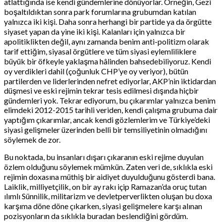
atlattığında ise kendi gündemlerine dönüyorlar. Örneğin, Gezi
boşaltıldıktan sonra park forumlarına grubumdan katılan
yalnızca iki kişi. Daha sonra herhangi bir partide ya da örgütte
siyaset yapan da yine iki kişi. Kalanları için yalnızca bir
apolitiklikten değil, aynı zamanda benim anti-politizm olarak
tarif ettiğim, siyasal örgütlere ve tüm siyasi eylemliliklere
büyük bir öfkeyle yaklaşma hâlinden bahsedebiliyoruz. Kendi
oy verdikleri dahil (çoğunluk CHP’ye oy veriyor), bütün
partilerden ve liderlerinden nefret ediyorlar, AKP’nin iktidardan
düşmesi ve eski rejimin tekrar tesis edilmesi dışında hiçbir
gündemleri yok. Tekrar ediyorum, bu çıkarımlar yalnızca benim
elimdeki 2012-2015 tarihli veriden, kendi çalışma grubuma dair
yaptığım çıkarımlar, ancak kendi gözlemlerim ve Türkiye’deki
siyasi gelişmeler üzerinden belli bir temsiliyetinin olmadığını
söylemek de zor.
Bu noktada, bu insanları dışarı çıkaranın eski rejime duyulan
özlem olduğunu söylemek mümkün. Zaten veri de, sıklıkla eski
rejimin doxasına müthiş bir aidiyet duyulduğunu gösterdi bana.
Laiklik, milliyetçilik, on bir ay rakı içip Ramazan’da oruç tutan
ılımlı Sünnilik, militarizm ve devletperverlikten oluşan bu doxa
karşıma döne döne çıkarken, siyasi gelişmelere karşı alınan
pozisyonların da sıklıkla buradan beslendiğini gördüm.