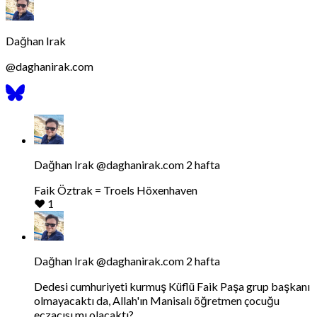
Dağhan Irak
@
daghanirak.com
Bluesky
Profilini
Gor
Bluesky'da
Dağhan
Irak
tarafindan
Dağhan Irak
@daghanirak.com
2 hafta
yazilan
gonderiyi
Faik Öztrak = Troels Höxenhaven
goruntule
❤️
1
Bluesky'da
Dağhan
Irak
tarafindan
Dağhan Irak
@daghanirak.com
2 hafta
yazilan
gonderiyi
Dedesi cumhuriyeti kurmuş Küflü Faik Paşa grup başkanı
goruntule
olmayacaktı da, Allah'ın Manisalı öğretmen çocuğu
eczacısı mı olacaktı?