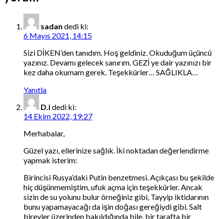
sadan
dedi ki:
6 Mayıs 2021, 14:15
Sizi DİKEN’den tanıdım. Hoş geldiniz. Okuduğum üçüncü
yazınız. Devamı gelecek sanırım. GEZİ ye dair yazınızı bir
kez daha okumam gerek. Teşekkürler… SAĞLIKLA…
Yanıtla
D.i
dedi ki:
14 Ekim 2022, 19:27
Merhabalar,
Güzel yazı, ellerinize sağlık. İki noktadan değerlendirme
yapmak isterim:
Birincisi Rusya’daki Putin benzetmesi. Açıkçası bu şekilde
hiç düşünmemiştim, ufuk açma için teşekkürler. Ancak
sizin de su yolunu bulur örneğiniz gibi, Tayyip iktidarının
bunu yapamayacağı da işin doğası gereğiydi gibi. Salt
bireyler üzerinden bakıldığında bile, bir tarafta bir