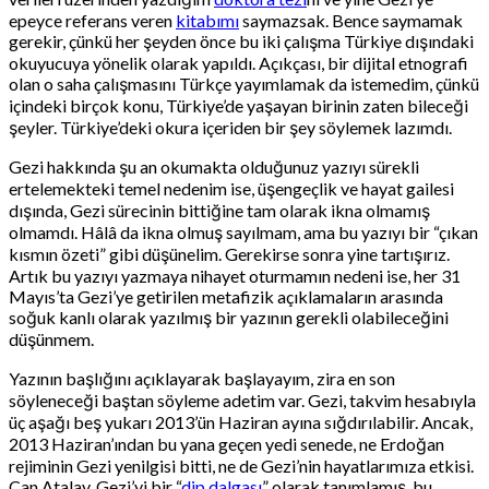
epeyce referans veren
kitabımı
saymazsak. Bence saymamak
gerekir, çünkü her şeyden önce bu iki çalışma Türkiye dışındaki
okuyucuya yönelik olarak yapıldı. Açıkçası, bir dijital etnografi
olan o saha çalışmasını Türkçe yayımlamak da istemedim, çünkü
içindeki birçok konu, Türkiye’de yaşayan birinin zaten bileceği
şeyler. Türkiye’deki okura içeriden bir şey söylemek lazımdı.
Gezi hakkında şu an okumakta olduğunuz yazıyı sürekli
ertelemekteki temel nedenim ise, üşengeçlik ve hayat gailesi
dışında, Gezi sürecinin bittiğine tam olarak ikna olmamış
olmamdı. Hâlâ da ikna olmuş sayılmam, ama bu yazıyı bir “çıkan
kısmın özeti” gibi düşünelim. Gerekirse sonra yine tartışırız.
Artık bu yazıyı yazmaya nihayet oturmamın nedeni ise, her 31
Mayıs’ta Gezi’ye getirilen metafizik açıklamaların arasında
soğuk kanlı olarak yazılmış bir yazının gerekli olabileceğini
düşünmem.
Yazının başlığını açıklayarak başlayayım, zira en son
söyleneceği baştan söyleme adetim var. Gezi, takvim hesabıyla
üç aşağı beş yukarı 2013’ün Haziran ayına sığdırılabilir. Ancak,
2013 Haziran’ından bu yana geçen yedi senede, ne Erdoğan
rejiminin Gezi yenilgisi bitti, ne de Gezi’nin hayatlarımıza etkisi.
Can Atalay, Gezi’yi bir “
dip dalgası
” olarak tanımlamış, bu