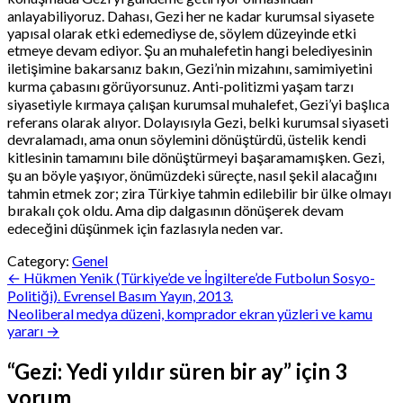
anlayabiliyoruz. Dahası, Gezi her ne kadar kurumsal siyasete
yapısal olarak etki edemediyse de, söylem düzeyinde etki
etmeye devam ediyor. Şu an muhalefetin hangi belediyesinin
iletişimine bakarsanız bakın, Gezi’nin mizahını, samimiyetini
kurma çabasını görüyorsunuz. Anti-politizmi yaşam tarzı
siyasetiyle kırmaya çalışan kurumsal muhalefet, Gezi’yi başlıca
referans olarak alıyor. Dolayısıyla Gezi, belki kurumsal siyaseti
devralamadı, ama onun söylemini dönüştürdü, üstelik kendi
kitlesinin tamamını bile dönüştürmeyi başaramamışken. Gezi,
şu an böyle yaşıyor, önümüzdeki süreçte, nasıl şekil alacağını
tahmin etmek zor; zira Türkiye tahmin edilebilir bir ülke olmayı
bırakalı çok oldu. Ama dip dalgasının dönüşerek devam
edeceğini düşünmek için fazlasıyla neden var.
Category:
Genel
Yazı
← Hükmen Yenik (Türkiye’de ve İngiltere’de Futbolun Sosyo-
Politiği). Evrensel Basım Yayın, 2013.
gezinmesi
Neoliberal medya düzeni, komprador ekran yüzleri ve kamu
yararı →
“
Gezi: Yedi yıldır süren bir ay
” için 3
yorum