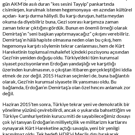
gün AKM’de asılı duran “kes sesini Tayyip” pankartında
cisimleşen, kurulmak istenen hegemonyaya -en azından kültürel
açıdan- karşı durma hâliydi. Bu karşı duruşun, hatta meydan
okuma da diyebiliriz buna, Gezi sonrası karşımıza zaman
zaman tekrar çıktığını gördük. Bunun en önemli örneği olarak
Demirtaş’ın “seni başkan yaptırmayacağız” çıkışını verebiliriz.
Demirtaş’ın hâlâ hapiste olmasına neden olan bu çıkış, hem
hegemonya karşıtı söylemin tekrar canlanması, hem de Kürt
Hareketinin toplumsal muhalefet içindeki pozisyonu açısından
Gezi’nin yeniden doğuşu oldu. Türkiye’deki tüm kurumsal
siyaset pozisyonlarının Erdoğan yandaşlığı ve karşıtlığı
üzerinden kurulmasının, o çıkıştan itibaren gerçekleştiğini iddia
etmek de zor değil. 2015 Haziran seçimleri de, buna bağlantılı
olarak, Gezi’nin kurumsal siyasete ilk yansıması oldu. Bu
bağlamda, Erdoğan’ın Demirtaş’a olan özel hıncını anlamak zor
değil.
Haziran 2015’ten sonra, Türkiye tekrar yeni ve demokratik bir
yönelime yüzünü çevirebilirdi, ancak o yukarıda bahsettiğim ve
Türkiye Cumhuriyetinin kurucu miti de sayabileceğimiz doxayı
çok iyi tanıyan Erdoğan’ın milliyetçilik ve militarizm kartlarını
oynayarak Kürt Hareketine açtığı savaşla, yeni bir yenilgi
kaçınılmaz oldu. Tek hedefi HDP’yi Meclis dışı bırakarak