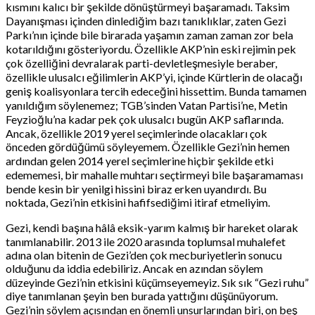
kısmını kalıcı bir şekilde dönüştürmeyi başaramadı. Taksim
Dayanışması içinden dinlediğim bazı tanıklıklar, zaten Gezi
Parkı’nın içinde bile birarada yaşamın zaman zaman zor bela
kotarıldığını gösteriyordu. Özellikle AKP’nin eski rejimin pek
çok özelliğini devralarak parti-devletleşmesiyle beraber,
özellikle ulusalcı eğilimlerin AKP’yi, içinde Kürtlerin de olacağı
geniş koalisyonlara tercih edeceğini hissettim. Bunda tamamen
yanıldığım söylenemez; TGB’sinden Vatan Partisi’ne, Metin
Feyzioğlu’na kadar pek çok ulusalcı bugün AKP saflarında.
Ancak, özellikle 2019 yerel seçimlerinde olacakları çok
önceden gördüğümü söyleyemem. Özellikle Gezi’nin hemen
ardından gelen 2014 yerel seçimlerine hiçbir şekilde etki
edememesi, bir mahalle muhtarı seçtirmeyi bile başaramaması
bende kesin bir yenilgi hissini biraz erken uyandırdı. Bu
noktada, Gezi’nin etkisini hafifsediğimi itiraf etmeliyim.
Gezi, kendi başına hâlâ eksik-yarım kalmış bir hareket olarak
tanımlanabilir. 2013 ile 2020 arasında toplumsal muhalefet
adına olan bitenin de Gezi’den çok mecburiyetlerin sonucu
olduğunu da iddia edebiliriz. Ancak en azından söylem
düzeyinde Gezi’nin etkisini küçümseyemeyiz. Sık sık “Gezi ruhu”
diye tanımlanan şeyin ben burada yattığını düşünüyorum.
Gezi’nin söylem açısından en önemli unsurlarından biri, on beş