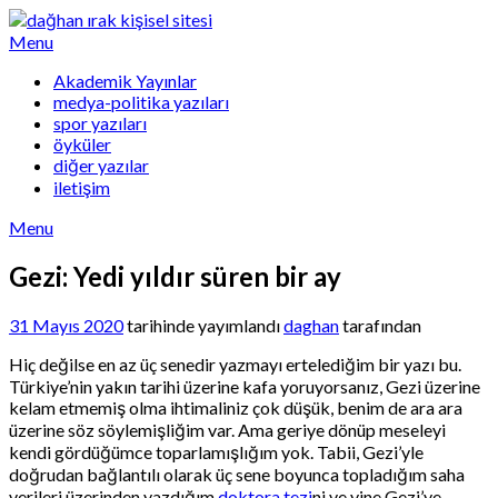
Skip
to
Menu
content
Akademik Yayınlar
medya-politika yazıları
spor yazıları
öyküler
diğer yazılar
iletişim
Menu
Gezi: Yedi yıldır süren bir ay
31 Mayıs 2020
tarihinde yayımlandı
daghan
tarafından
Hiç değilse en az üç senedir yazmayı ertelediğim bir yazı bu.
Türkiye’nin yakın tarihi üzerine kafa yoruyorsanız, Gezi üzerine
kelam etmemiş olma ihtimaliniz çok düşük, benim de ara ara
üzerine söz söylemişliğim var. Ama geriye dönüp meseleyi
kendi gördüğümce toparlamışlığım yok. Tabii, Gezi’yle
doğrudan bağlantılı olarak üç sene boyunca topladığım saha
verileri üzerinden yazdığım
doktora tezi
ni ve yine Gezi’ye