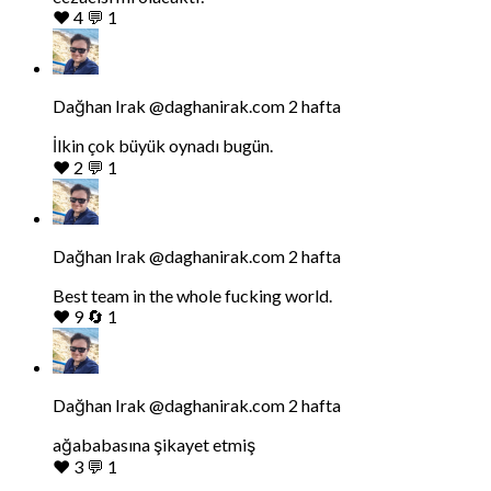
❤️
4
💬
1
Bluesky'da
Dağhan
Irak
tarafindan
Dağhan Irak
@daghanirak.com
2 hafta
yazilan
gonderiyi
İlkin çok büyük oynadı bugün.
goruntule
❤️
2
💬
1
Bluesky'da
Dağhan
Irak
tarafindan
Dağhan Irak
@daghanirak.com
2 hafta
yazilan
gonderiyi
Best team in the whole fucking world.
goruntule
❤️
9
🔄
1
Bluesky'da
Dağhan
Irak
tarafindan
Dağhan Irak
@daghanirak.com
2 hafta
yazilan
gonderiyi
ağababasına şikayet etmiş
goruntule
❤️
3
💬
1