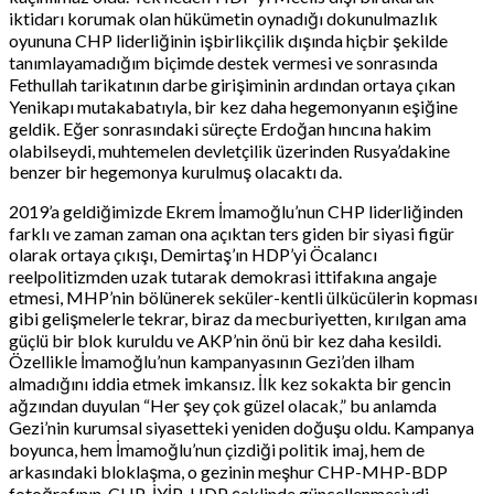
iktidarı korumak olan hükümetin oynadığı dokunulmazlık
oyununa CHP liderliğinin işbirlikçilik dışında hiçbir şekilde
tanımlayamadığım biçimde destek vermesi ve sonrasında
Fethullah tarikatının darbe girişiminin ardından ortaya çıkan
Yenikapı mutakabatıyla, bir kez daha hegemonyanın eşiğine
geldik. Eğer sonrasındaki süreçte Erdoğan hıncına hakim
olabilseydi, muhtemelen devletçilik üzerinden Rusya’dakine
benzer bir hegemonya kurulmuş olacaktı da.
2019’a geldiğimizde Ekrem İmamoğlu’nun CHP liderliğinden
farklı ve zaman zaman ona açıktan ters giden bir siyasi figür
olarak ortaya çıkışı, Demirtaş’ın HDP’yi Öcalancı
reelpolitizmden uzak tutarak demokrasi ittifakına angaje
etmesi, MHP’nin bölünerek seküler-kentli ülkücülerin kopması
gibi gelişmelerle tekrar, biraz da mecburiyetten, kırılgan ama
güçlü bir blok kuruldu ve AKP’nin önü bir kez daha kesildi.
Özellikle İmamoğlu’nun kampanyasının Gezi’den ilham
almadığını iddia etmek imkansız. İlk kez sokakta bir gencin
ağzından duyulan “Her şey çok güzel olacak,” bu anlamda
Gezi’nin kurumsal siyasetteki yeniden doğuşu oldu. Kampanya
boyunca, hem İmamoğlu’nun çizdiği politik imaj, hem de
arkasındaki bloklaşma, o gezinin meşhur CHP-MHP-BDP
fotoğrafının, CHP-İYİP-HDP şeklinde güncellenmesiydi