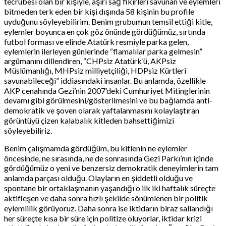
tecrübesi olan bir kişiyle, aşırı sağ fikirleri savunan ve eylemleri
bitmeden terk eden bir kişi dışında 58 kişinin bu profile
uyduğunu söyleyebilirim. Benim grubumun temsil ettiği kitle,
eylemler boyunca en çok göz önünde gördüğümüz, sırtında
futbol forması ve elinde Atatürk resmiyle parka gelen,
eylemlerin ilerleyen günlerinde “flamalılar parka gelmesin”
argümanını dillendiren, “CHPsiz Atatürk’ü, AKPsiz
Müslümanlığı, MHPsiz milliyetçiliği, HDPsiz Kürtleri
savunabileceği” iddiasındaki insanlar. Bu anlamda, özellikle
AKP cenahında Gezi’nin 2007’deki Cumhuriyet Mitinglerinin
devamı gibi görülmesini/gösterilmesini ve bu bağlamda anti-
demokratik ve şoven olarak yaftalanmasını kolaylaştıran
görüntüyü çizen kalabalık kitleden bahsettiğimizi
söyleyebiliriz.
Benim çalışmamda gördüğüm, bu kitlenin ne eylemler
öncesinde, ne sırasında, ne de sonrasında Gezi Parkı’nın içinde
gördüğümüz o yeni ve benzersiz demokratik deneyimlerin tam
anlamda parçası olduğu. Olayların en şiddetli olduğu ve
spontane bir ortaklaşmanın yaşandığı o ilk iki haftalık süreçte
aktifleşen ve daha sonra hızlı şekilde sönümlenen bir politik
eylemlilik görüyoruz. Daha sonra ise iktidarın biraz sallandığı
her süreçte kısa bir süre için politize oluyorlar, iktidar krizi