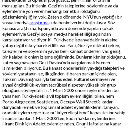
mensupları. Bu kitlenin, Gezi’nin taleplerine, söylemine ya da
eylemlerine yön veren herhangi bir etkisi olduğunu
gözlemlemişliğim yok. Zaten o dönemde, NYU’nun yaptığı bir
sosyal medya
araştırma
sı da benim verimi doğruluyor. Söz
konusu araştırma, İspanya’da aynı dönemde yapılan sokak
eylemleriyle Gezi’yi sosyal medya hareketliliği açısından
karşılaştırıyor ve diyor ki; Türkiye’de İspanya’dakinin aksine
yatay değil dikey hareketlilik var. Yani, Gezi’ye dikkati çeken,
taleplerini ve söylemini yayan belli kanaat önderleri var, geniş
bir kalabalık onları izleme eğiliminde. Bunların kimler olduğunu,
zaten saçmasapan Gezi Davası’nda yargılanmak istenen
isimlerden biliyoruz. Bu kanaat önderlerinin yaydığı talepleri ve
söylemi yaratanın ise, ilk günden itibaren parkın içinde olan,
Taksim Dayanışması’yla temas eden, kültürel sermayesi ve
siyasi örgütlülük-eylem tecrübesi nispeten yüksek bir grup
olduğunu söyleyebiliriz. 1 Mart 2003 öncesi eylemlerden bu
yana hem Türkiye’deki sivil toplum eylemliliğini bilen, hem
Porto Alegre’den, Seattle’dan, Occupy Wall Street’e kadar
dünyadaki emek ve toplumsal adalet eylemliliklerini tanıyan,
oradaki eylem repertuarını “küyerelleştirme” kapasitesine sahip
insanlar bunlar. 1 Mart 2003’ten, kadın hakları eylemlerine,
Hrant Dink için Adalet eylemlerinden, Onur Haftalarına kadar