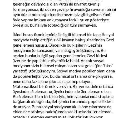
geleneğin devamcısı olan Putin ile kıyafet giymiş,
formasyonsuz, iki düzen çevirip firavunluğa soyunan birini
aynı düzlemde değerlendiremezmişiz gibi geliyor. Yani
öyle yapma imkanı yok, mayası farklı, şu an gösterişte
öyle gibi, bu haliyle topladığıdır tüm sermayesi.
İkinci husus örnekleminiz ile ilgili bilimsel bir tane. Sosyal
medyada takip ettiğiniz 60 insanın bakışı üzerinden Gezi
genellemesi hususu. Öncelikle bu kişilerin Gezi’nin
medyanını (ortancasını) yansıttığı görüşündeyim. Bu
açıdan bunlarla ilgili yapılan genellemeler Gezi kitlesi
üzerine de yapılabilir diyebiliriz belki. Ancak sosyal
medyanın sizin bilimsel çalışmanızın rastgeleliğine ‘bias’
yarattığı görüşündeyim. Sosyal medya popüler olanı daha
da popülerleştiriyor, bu da misal ortalama öne çıkıyorsa,
onun daha fazla öne çıkmasına sebep oluyor.
Matematiksel bir örnek vereyim. Bir veri setinin ortanca
üyesinden 6 eleman, uç üyelerinden de 3er eleman olsun.
Bu 6 eleman hem birbirleriyle, hem yakınlarındaki uçlarla
bağlantılı olduğunda, iletişimleri oranında popülerlikleri
de artıyor. Buna sosyal medyanın akıllı öne çıkarması da
eklenince tabloya baktığımda sanki uçlarda 1er eleman,
ortada 10 eleman varmış misali bir görüntü çıkıyor