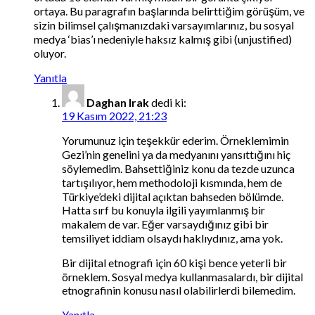
ortaya. Bu paragrafın başlarında belirttiğim görüşüm, ve
sizin bilimsel çalışmanızdaki varsayımlarınız, bu sosyal
medya ‘bias’ı nedeniyle haksız kalmış gibi (unjustified)
oluyor.
Yanıtla
Daghan Irak
dedi ki:
19 Kasım 2022, 21:23
Yorumunuz için teşekkür ederim. Örneklemimin
Gezi’nin genelini ya da medyanını yansıttığını hiç
söylemedim. Bahsettiğiniz konu da tezde uzunca
tartışılıyor, hem methodoloji kısmında, hem de
Türkiye’deki dijital açıktan bahseden bölümde.
Hatta sırf bu konuyla ilgili yayımlanmış bir
makalem de var. Eğer varsaydığınız gibi bir
temsiliyet iddiam olsaydı haklıydınız, ama yok.
Bir dijital etnografi için 60 kişi bence yeterli bir
örneklem. Sosyal medya kullanmasalardı, bir dijital
etnografinin konusu nasıl olabilirlerdi bilemedim.
Yanıtla