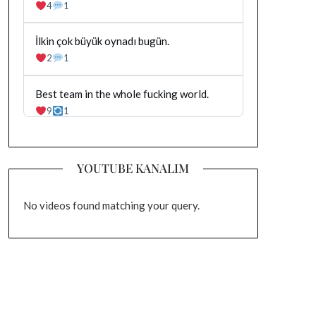
yazilan
4
1
gonderiyi
goruntule
Bluesky'da
İlkin çok büyük oynadı bugün.
Dağhan
2
1
Irak
tarafindan
yazilan
Bluesky'da
Best team in the whole fucking world.
gonderiyi
Dağhan
9
1
goruntule
Irak
tarafindan
yazilan
gonderiyi
YOUTUBE KANALIM
goruntule
No videos found matching your query.