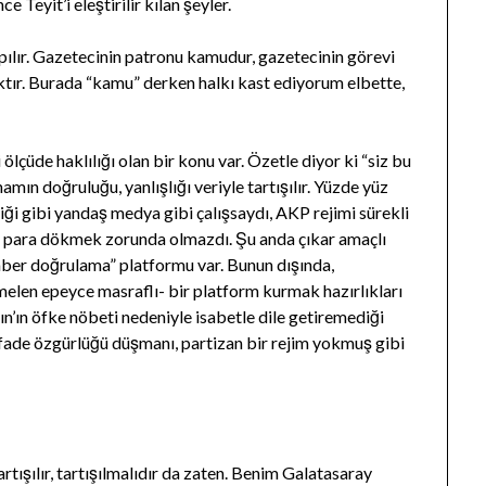
 Teyit’i eleştirilir kılan şeyler.
pılır. Gazetecinin patronu kamudur, gazetecinin görevi
tır. Burada “kamu” derken halkı kast ediyorum elbette,
lçüde haklılığı olan bir konu var. Özetle diyor ki “siz bu
amın doğruluğu, yanlışlığı veriyle tartışılır. Yüzde yüz
tiği gibi yandaş medya gibi çalışsaydı, AKP rejimi sürekli
na para dökmek zorunda olmazdı. Şu anda çıkar amaçlı
“haber doğrulama” platformu var. Bunun dışında,
elen epeyce masraflı- bir platform kurmak hazırlıkları
n’ın öfke nöbeti nedeniyle isabetle dile getiremediği
e ifade özgürlüğü düşmanı, partizan bir rejim yokmuş gibi
rtışılır, tartışılmalıdır da zaten. Benim Galatasaray