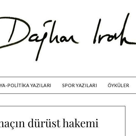
A-POLITIKA YAZILARI
SPOR YAZILARI
ÖYKÜLER
 maçın dürüst hakemi