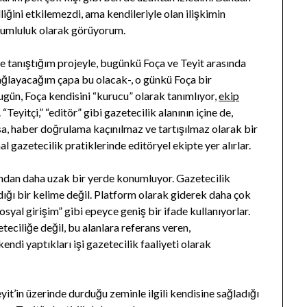
lliğini etkilemezdi, ama kendileriyle olan ilişkimin
orumluluk olarak görüyorum.
anıştığım projeyle, bugünkü Foça ve Teyit arasında
 bağlayacağım çapa bu olacak-, o günkü Foça bir
Bugün, Foça kendisini “kurucu” olarak tanımlıyor,
ekip
eyitçi,” “editör” gibi gazetecilik alanının içine de,
sa, haber doğrulama kaçınılmaz ve tartışılmaz olarak bir
al gazetecilik pratiklerinde editöryel ekipte yer alırlar.
nından daha uzak bir yerde konumluyor. Gazetecilik
andığı bir kelime değil. Platform olarak giderek daha çok
osyal girişim” gibi epeyce geniş bir ifade kullanıyorlar.
eteciliğe değil, bu alanlara referans veren,
ndi yaptıkları işi gazetecilik faaliyeti olarak
t’in üzerinde durduğu zeminle ilgili kendisine sağladığı