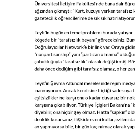
Üniversitesi İletişim Fakültesi’nde buna dair öğr
ağzından çıkmıştı: “Kurt, kuzuyu yerken tarafsız 
gazetecilik öğrencilerime de sık sık hatırlatıyoru
Teyit’in bugün en temel problemi burada yatıyor. 
köşede bir “tarafsızlık beyanı” göreceksiniz. Bun
Doğrulayıcılar Network’e bir link var. Oraya gidin
“nonpartisanship” yani “partizan olmama” olduğu
çabukluğuyla “tarafsızlık” olarak değiştirmiş. Bö
daha önce dediğim gibi tarafsız olamaz, o her za
Teyit’in Şeyma Altundal meselesinde rejim medyas
inanmıyorum. Ancak kendisine biçtiği sade suya tir
eşitsizliklerine karşı onu o kadar duyarsız bir nokt
karşısına çıkabiliyor. Türkiye, İçişleri Bakanı’na “
diyebilir, ona hiçbir şey olmaz. Hatta “sapkın” oldu
denklik kurarsanız, ilişkide ezeni kollar, ezileni dah
an yapmıyorsa bile, bir gün kaçınılmaz olarak ya