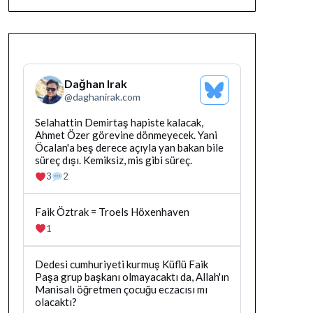
Dağhan Irak
Bluesky
@
daghanirak.com
Profilini
Gor
Bluesky'da
Selahattin Demirtaş hapiste kalacak,
Dağhan
Ahmet Özer görevine dönmeyecek. Yani
Irak
Öcalan'a beş derece açıyla yan bakan bile
tarafindan
süreç dışı. Kemiksiz, mis gibi süreç.
yazilan
3
2
gonderiyi
goruntule
Bluesky'da
Faik Öztrak = Troels Höxenhaven
Dağhan
1
Irak
tarafindan
yazilan
Bluesky'da
Dedesi cumhuriyeti kurmuş Küflü Faik
gonderiyi
Dağhan
Paşa grup başkanı olmayacaktı da, Allah'ın
goruntule
Irak
Manisalı öğretmen çocuğu eczacısı mı
tarafindan
olacaktı?