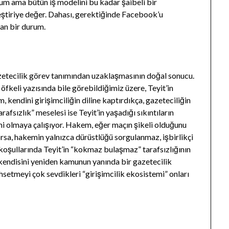
um ama bütün iş modelini bu kadar şaibeli bir
ştiriye değer. Dahası, gerektiğinde Facebook’u
yan bir durum.
gazetecilik görev tanımından uzaklaşmasının doğal sonucu.
öfkeli yazısında bile görebildiğimiz üzere, Teyit’in
kendini girişimciliğin diline kaptırdıkça, gazeteciliğin
rafsızlık” meselesi ise Teyit’in yaşadığı sıkıntıların
mi olmaya çalışıyor. Hakem, eğer maçın şikeli olduğunu
orsa, hakemin yalnızca dürüstlüğü sorgulanmaz, işbirlikçi
oşullarında Teyit’in “kokmaz bulaşmaz” tarafsızlığının
kendisini yeniden kamunun yanında bir gazetecilik
hsetmeyi çok sevdikleri “girişimcilik ekosistemi” onları