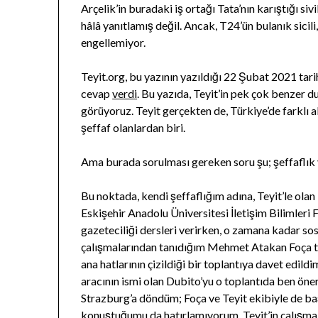
Arçelik’in buradaki iş ortağı Tata’nın karıştığı si
hâlâ yanıtlamış değil. Ancak, T24’ün bulanık sicili
engellemiyor.
Teyit.org, bu yazının yazıldığı 22 Şubat 2021 tari
cevap
verdi
. Bu yazıda, Teyit’in pek çok benzer d
görüyoruz. Teyit gerçekten de, Türkiye’de farklı a
şeffaf olanlardan biri.
Ama burada sorulması gereken soru şu; şeffaflık
Bu noktada, kendi şeffaflığım adına, Teyit’le olan 
Eskişehir Anadolu Üniversitesi İletişim Bilimleri 
gazeteciliği dersleri verirken, o zamana kadar 
çalışmalarından tanıdığım Mehmet Atakan Foça t
ana hatlarının çizildiği bir toplantıya davet edildi
aracının ismi olan Dubito’yu o toplantıda ben öne
Strazburg’a döndüm; Foça ve Teyit ekibiyle de ba
konuştuğumu da hatırlamıyorum. Teyit’in çalışmal