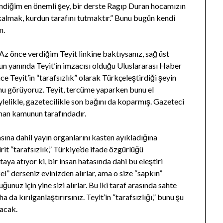
endiğim en önemli şey, bir derste Ragıp Duran hocamızın
kalmak, kurdun tarafını tutmaktır.” Bunu bugün kendi
m.
Az önce verdiğim Teyit linkine baktıysanız, sağ üst
un yanında Teyit’in imzacısı olduğu Uluslararası Haber
ce Teyit’in “tarafsızlık” olarak Türkçeleştirdiği şeyin
nu görüyoruz. Teyit, tercüme yaparken bunu el
ylelikle, gazetecilikle son bağını da koparmış. Gazeteci
man kamunun tarafındadır.
ına dahil yayın organlarını kasten ayıkladığına
it “tarafsızlık,” Türkiye’de ifade özgürlüğü
aya atıyor ki, bir insan hatasında dahi bu eleştiri
kel” derseniz evinizden alırlar, ama o size “sapkın”
ğunuz için yine sizi alırlar. Bu iki taraf arasında sahte
a da kırılganlaştırırsınız. Teyit’in “tarafsızlığı,” bunu şu
pacak.