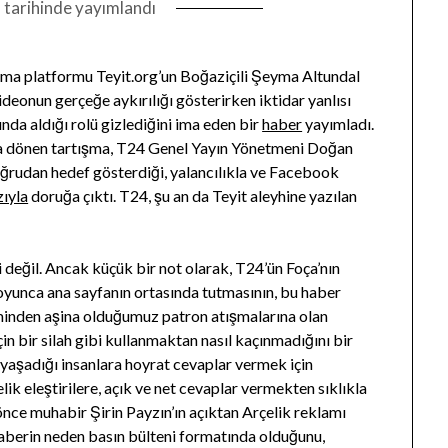
1
tarihinde yayımlandı
ama platformu Teyit.org’un Boğaziçili Şeyma Altundal
deonun gerçeğe aykırılığı gösterirken iktidar yanlısı
a aldığı rolü gizlediğini ima eden bir
haber
yayımladı.
aya dönen tartışma, T24 Genel Yayın Yönetmeni Doğan
ğrudan hedef gösterdiği, yalancılıkla ve Facebook
zıyla
doruğa çıktı. T24, şu an da Teyit aleyhine yazılan
i değil. Ancak küçük bir not olarak, T24’ün Foça’nın
boyunca ana sayfanın ortasında tutmasının, bu haber
nden aşina olduğumuz patron atışmalarına olan
için bir silah gibi kullanmaktan nasıl kaçınmadığını bir
yaşadığı insanlara hoyrat cevaplar vermek için
nelik eleştirilere, açık ve net cevaplar vermekten sıklıkla
nce muhabir Şirin Payzın’ın açıktan Arçelik reklamı
aberin neden basın bülteni formatında olduğunu,