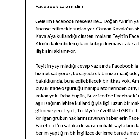
Facebook caiz midir?
Gelelim Facebook meselesine… Doğan Akın’ın yazı
finanse edilmekle suçlanıyor. Osman Kavala’nın si
Kavala’ya kullandığı cinsten imaların Teyit’in Fac
Akın’ın kaleminden çıkanı kulağı duymayacak kad
ilişkisini aklamıyor.
Teyit’in yayımladığı cevap yazısında Facebook’la o
hizmet satıyoruz, bu sayede ekibimize maaş ödeye
bakıldığında, buna edilebilecek bir itiraz yok. A
büyük ifade özgürlüğü manipülatörlerinden biriyle
imkan yok. Daha bugün, Buzzfeed’de Facebook’un
aşırı sağının lehine kullandığıyla ilgili uzun bir
mak
gitmeye gerek yok, Türkiye’de özellikle LGBT+ bi
kırılgan grubun haklarını savunan haberlerin Fa
Facebook’un sabıka dosyası, muhalif sayfaların 
benim yaptığım bir İngilizce derleme
burada
mevc