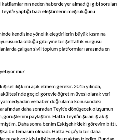
vil katliamlarının neden haberde yer almadığı gibi
soruları
, Teyit’e yaptığı bazı eleştirilerin meşruluğunu
hinde kendisine yönelik eleştirilerin büyük kısmına
uyurusunda olduğu gibi yine bir şeffaflık vurgusu
lanlarda çalışan sivil toplum platformları arasında en
 yetiyor mu?
kişisel ilişkimi açık etmem gerekir. 2015 yılında,
Fakültesi’nde geçici görevle öğretim üyesi olarak veri
sosyal medyadan ve haber doğrulama konusundaki
arafından daha sonradan Teyit’e dönüşecek oluşumun
m, görüşlerimi paylaştım. Hatta Teyit’in şu an iş akış
rmiştim. Daha sonra benim Eskişehir’deki görevim bitti,
şka bir temasım olmadı. Hatta Foça’yla bir daha
arını pek çok kişi gibi ben de uzaktan izledim. Bundan