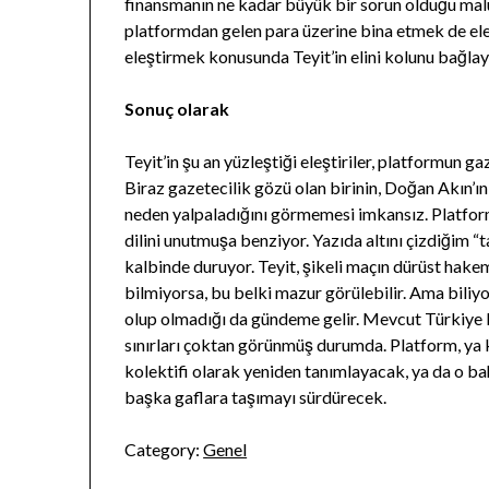
finansmanın ne kadar büyük bir sorun olduğu mal
platformdan gelen para üzerine bina etmek de ele
eleştirmek konusunda Teyit’in elini kolunu bağla
Sonuç olarak
Teyit’in şu an yüzleştiği eleştiriler, platformun 
Biraz gazetecilik gözü olan birinin, Doğan Akın’ın 
neden yalpaladığını görmemesi imkansız. Platform, 
dilini unutmuşa benziyor. Yazıda altını çizdiğim “ta
kalbinde duruyor. Teyit, şikeli maçın dürüst hake
bilmiyorsa, bu belki mazur görülebilir. Ama biliy
olup olmadığı da gündeme gelir. Mevcut Türkiye k
sınırları çoktan görünmüş durumda. Platform, ya 
kolektifi olarak yeniden tanımlayacak, ya da o ba
başka gaflara taşımayı sürdürecek.
Category:
Genel