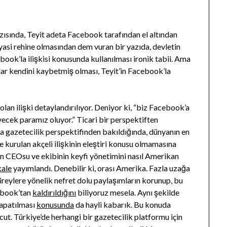
sında, Teyit adeta Facebook tarafından el altından
yasi rehine olmasından dem vuran bir yazıda, devletin
ebook’la ilişkisi konusunda kullanılması ironik tabii. Ama
ar kendini kaybetmiş olması, Teyit’in Facebook’la
lan ilişki detaylandırılıyor. Deniyor ki, “biz Facebook’a
cek paramız oluyor.” Ticari bir perspektiften
ma gazetecilik perspektifinden bakıldığında, dünyanın en
 kurulan akçeli ilişkinin eleştiri konusu olmamasına
 CEOsu ve ekibinin keyfi yönetimini nasıl Amerikan
ale
yayımlandı. Denebilir ki, orası Amerika. Fazla uzağa
reylere yönelik nefret dolu paylaşımların korunup, bu
cebook’tan
kaldırıldığını
biliyoruz mesela. Aynı şekilde
kapatılması
konusunda
da hayli kabarık. Bu konuda
ut. Türkiye’de herhangi bir gazetecilik platformu için