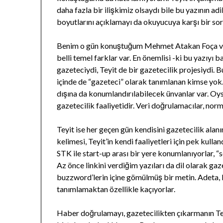
daha fazla bir ilişkimiz olsaydı bile bu yazının adi
boyutlarını açıklamayı da okuyucuya karşı bir s
Benim o gün konuştuğum Mehmet Atakan Foça ve t
belli temel farklar var. En önemlisi -ki bu yazıyı
gazeteciydi, Teyit de bir gazetecilik projesiydi. 
içinde de “gazeteci” olarak tanımlanan kimse yok. “T
dışına da konumlandırılabilecek ünvanlar var. Oy
gazetecilik faaliyetidir. Veri doğrulamacılar, norm
Teyit ise her geçen gün kendisini gazetecilik ala
kelimesi, Teyit’in kendi faaliyetleri için pek kull
STK ile start-up arası bir yere konumlanıyorlar, “s
Az önce linkini verdiğim yazıları da dil olarak gaz
buzzword’lerin içine gömülmüş bir metin. Adeta, ke
tanımlamaktan özellikle kaçıyorlar.
Haber doğrulamayı, gazetecilikten çıkarmanın Teyi