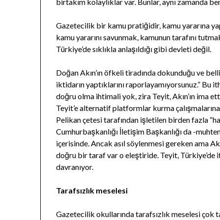
birtakım kolaylıklar var. Bunlar, aynı zamanda bence
Gazetecilik bir kamu pratiğidir, kamu yararına ya
kamu yararını savunmak, kamunun tarafını tutmak
Türkiye’de sıklıkla anlaşıldığı gibi devleti değil.
Doğan Akın’ın öfkeli tiradında dokunduğu ve belli ö
iktidarın yaptıklarını raporlayamıyorsunuz.” Bu ith
doğru olma ihtimali yok, zira Teyit, Akın’ın ima et
Teyit’e alternatif platformlar kurma çalışmaları
Pelikan çetesi tarafından işletilen birden fazla 
Cumhurbaşkanlığı İletişim Başkanlığı da -muhtem
içerisinde. Ancak asıl söylenmesi gereken ama Akı
doğru bir taraf var o eleştiride. Teyit, Türkiye’d
davranıyor.
Tarafsızlık meselesi
Gazetecilik okullarında tarafsızlık meselesi çok ta