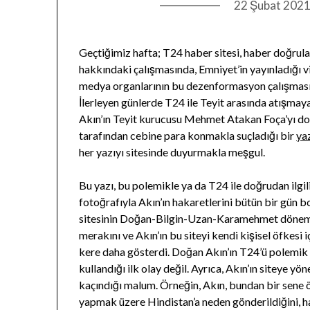
22 Şubat 202
Geçtiğimiz hafta; T24 haber sitesi, haber doğrul
hakkındaki çalışmasında, Emniyet’in yayınladığı vi
medya organlarının bu dezenformasyon çalışmasınd
İlerleyen günlerde T24 ile Teyit arasında atışm
Akın’ın Teyit kurucusu Mehmet Atakan Foça’yı do
tarafından cebine para konmakla suçladığı bir
ya
her yazıyı sitesinde duyurmakla meşgul.
Bu yazı, bu polemikle ya da T24 ile doğrudan ilgil
fotoğrafıyla Akın’ın hakaretlerini bütün bir gün 
sitesinin Doğan-Bilgin-Uzan-Karamehmet dönemi
merakını ve Akın’ın bu siteyi kendi kişisel öfkesi 
kere daha gösterdi. Doğan Akın’ın T24’ü polemik 
kullandığı ilk olay değil. Ayrıca, Akın’ın siteye yö
kaçındığı malum. Örneğin, Akın, bundan bir sene ö
yapmak üzere Hindistan’a neden gönderildiğini, h