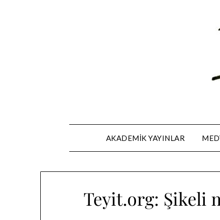
Skip
to
content
AKADEMIK YAYINLAR
MEDY
Teyit.org: Şikeli