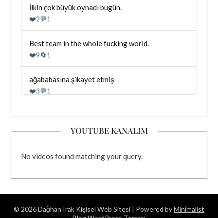
goruntule
Bluesky'da
İlkin çok büyük oynadı bugün.
Dağhan
❤️
💬
2
1
Irak
tarafindan
yazilan
Bluesky'da
Best team in the whole fucking world.
gonderiyi
Dağhan
❤️
🔄
9
1
goruntule
Irak
tarafindan
yazilan
Bluesky'da
ağababasına şikayet etmiş
gonderiyi
Dağhan
❤️
💬
3
1
goruntule
Irak
tarafindan
yazilan
gonderiyi
YOUTUBE KANALIM
goruntule
No videos found matching your query.
© 2026 Dağhan Irak Kişisel Web Sitesi
| Powered by
Minimalist
Blog
WordPress Teması