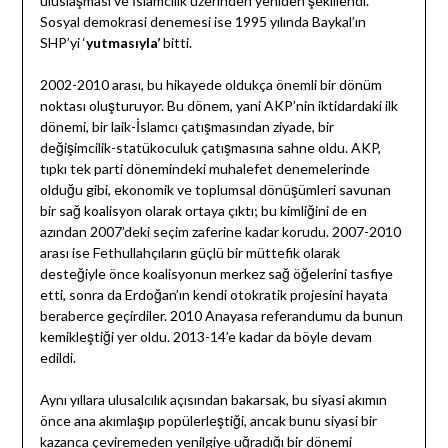
uluslaşması ve İslamcılık üzerinden yeniden şekillendi.
Sosyal demokrasi denemesi ise 1995 yılında Baykal’ın
SHP’yi ‘
yutmasıyla’
bitti.
2002-2010 arası, bu hikayede oldukça önemli bir dönüm
noktası oluşturuyor. Bu dönem, yani AKP’nin iktidardaki ilk
dönemi, bir laik-İslamcı çatışmasından ziyade, bir
değişimcilik-statükoculuk çatışmasına sahne oldu. AKP,
tıpkı tek parti dönemindeki muhalefet denemelerinde
olduğu gibi, ekonomik ve toplumsal dönüşümleri savunan
bir sağ koalisyon olarak ortaya çıktı; bu kimliğini de en
azından 2007’deki seçim zaferine kadar korudu. 2007-2010
arası ise Fethullahçıların güçlü bir müttefik olarak
desteğiyle önce koalisyonun merkez sağ öğelerini tasfiye
etti, sonra da Erdoğan’ın kendi otokratik projesini hayata
beraberce geçirdiler. 2010 Anayasa referandumu da bunun
kemikleştiği yer oldu. 2013-14’e kadar da böyle devam
edildi.
Aynı yıllara ulusalcılık açısından bakarsak, bu siyasi akımın
önce ana akımlaşıp popülerleştiği, ancak bunu siyasi bir
kazanca çeviremeden yenilgiye uğradığı bir dönemi