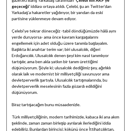
gazeteci Barış Yarkadaş tarafından ‘
Çelebi’nin AKP’ye
geçeceği’
iddiası ortaya atıldı. Çelebi, şu an Twitter’dan
Yarkadaş’a hakaretler yağdırıyor, bir yandan da eski
partisine yüklenmeye devam ediyor.
Çelebi’ye tekrar döneceğiz -tabii döndüğümüzde hâlâ aynı
yerde duruyorsa- ama önce kavram kargaşalarını
engellemek için adet olduğu üzere tanımla başlayalım.
Başlıkta iki anahtar terim var; biri ulusalcılık, diğeri
Erdoğancılık. Ulusalcılık denen şeyi kim nasıl tanımlıyor
tartışılır, ama ben akla yatkın bir tanım ürettiğimi
düşünüyorum. Şöyle ki; ulusalcılık dediğimiz şey, ağırlıklı
olarak laik ve modernist bir milliyetçiliği savunuyor ama
devletperverlik şartıyla. Ulusalcılık tartışmalarında, bu
devletperverlik meselesinin fazla gözardı edildiğini
düşünüyorum.
Biraz tartışacağım bunu müsaadenizle.
Türk milliyetçiliğinin, modern tarihimizde, kabaca iki ana akım
şeklinde, zaman zaman birleşip ayrılarak ilerlediğini iddia
edebiliriz. Bunlardan birincisi; kökünü önce İttihatçılıktan,