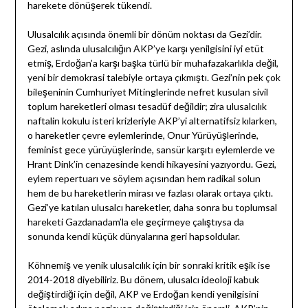
harekete dönüşerek tükendi.
Ulusalcılık açısında önemli bir dönüm noktası da Gezi’dir.
Gezi, aslında ulusalcılığın AKP’ye karşı yenilgisini iyi etüt
etmiş, Erdoğan’a karşı başka türlü bir muhafazakarlıkla değil,
yeni bir demokrasi talebiyle ortaya çıkmıştı. Gezi’nin pek çok
bileşeninin Cumhuriyet Mitinglerinde nefret kusulan sivil
toplum hareketleri olması tesadüf değildir; zira ulusalcılık
naftalin kokulu isteri krizleriyle AKP’yi alternatifsiz kılarken,
o hareketler çevre eylemlerinde, Onur Yürüyüşlerinde,
feminist gece yürüyüşlerinde, sansür karşıtı eylemlerde ve
Hrant Dink’in cenazesinde kendi hikayesini yazıyordu. Gezi,
eylem repertuarı ve söylem açısından hem radikal solun
hem de bu hareketlerin mirası ve fazlası olarak ortaya çıktı.
Gezi’ye katılan ulusalcı hareketler, daha sonra bu toplumsal
hareketi Gazdanadam’la ele geçirmeye çalıştıysa da
sonunda kendi küçük dünyalarına geri hapsoldular.
Köhnemiş ve yenik ulusalcılık için bir sonraki kritik eşik ise
2014-2018 diyebiliriz. Bu dönem, ulusalcı ideoloji kabuk
değiştirdiği için değil, AKP ve Erdoğan kendi yenilgisini