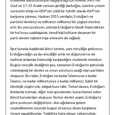
ötelemek adına pozisyon değiştirdiği için önemli. AKP’nin
Gezi ve 17-25 Aralık sonrası girdiği darboğaz, üzerine çözüm
sürecinin bitişi ve HDP’nin ciddi bir tehdit olarak AKP’nin
karşısına çıkması, Haziran 2015 yenilgisi, Erdoğan’ı ve
partisini devletçi ve militarist-milliyetçi bir çizgiye mecbur
etti. Bu yeni pozisyon, aslında Erdoğan’ın klasik İslamcılıktan
bir kol boyu uzaklaşarak, kendi kişi kültüne dayanan bir
parti-devlet rejimini inşa etmesini de sağladı.
İşte burada başlıktaki ikinci terime, yani reisçiliğe geliyoruz.
Erdoğancılığın ya da reisçiliğin artık ne düşünsel ne de
tarihsel anlamda İslamcılığı karşıladığını söylemek mümkün.
Bugün reisçilik dediğimiz şey, tamamen Erdoğan’ın şahsında
cisimleşmiş bir devlet ve onun yürütücü ayağı olan partiden
oluşuyor. Bu rejim, Erdoğan ne kadar İslamcıysa o kadar
İslamcı, ne kadar milliyetçiyse o kadar milliyetçi. Sabit bir
ideolojik çizgisi yok, dalgalı kura tâbi. Temel davası, Erdoğan’ı
iktidarda tutmak, diğer tüm gündemler, buna hizmet eden
ikincil konulardan oluşuyor. Bütün devlet aygıtı, Erdoğan’a
göre pozisyon değiştiriyor; dün ağızlarına geleni
söylediklerinin önünde bugün el pençe divan karşılama
töreni yapabiliyorlar. Teşbihte hata olmaz, ceberrutluk,