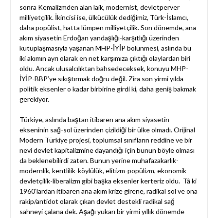
sonra Kemalizmden alan laik, modernist, devletperver
milliyetçilik. İkincisi ise, ülkücülük dediğimiz, Türk-İslamcı,
daha popülist, hatta lümpen milliyetçilik. Son dönemde, ana
akım siyasetin Erdoğan yandaşlığı-karşıtlığı üzerinden
kutuplaşmasıyla yaşanan MHP-İYİP bölünmesi, aslında bu
iki akımın ayrı olarak en net karşımıza çıktığı olaylardan biri
oldu. Ancak ulusalcılıktan bahsedeceksek, konuyu MHP-
İYİP-BBP’ye sıkıştırmak doğru değil. Zira son yirmi yılda
politik eksenler o kadar birbirine girdi ki, daha geniş bakmak
gerekiyor.
Türkiye, aslında baştan itibaren ana akım siyasetin
ekseninin sağ-sol üzerinden çizildiği bir ülke olmadı. Orijinal
Modern Türkiye projesi, toplumsal sınıfların reddine ve bir
nevi devlet kapitalizmine dayandığı için bunun böyle olması
da beklenebilirdi zaten. Bunun yerine muhafazakarlık-
modernlik, kentlilik-köylülük, elitizm-popülizm, ekonomik
devletçilik-liberalizm gibi başka eksenler kerteriz oldu. Tâ ki
1960’lardan itibaren ana akım krize girene, radikal sol ve ona
rakip/antidot olarak çıkan devlet destekli radikal sağ
sahneyi çalana dek. Aşağı yukarı bir yirmi yıllık dönemde