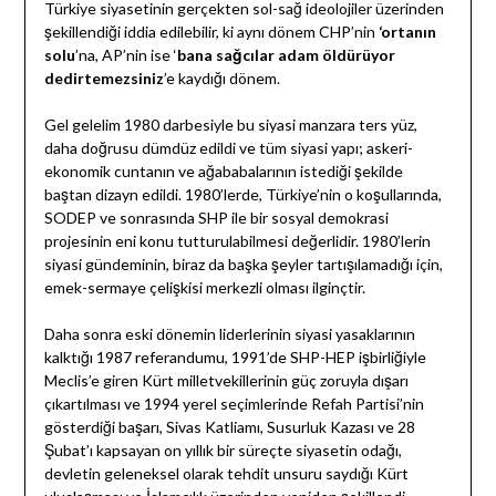
Türkiye siyasetinin gerçekten sol-sağ ideolojiler üzerinden
şekillendiği iddia edilebilir, ki aynı dönem CHP’nin
‘ortanın
solu
’na, AP’nin ise ‘
bana sağcılar adam öldürüyor
dedirtemezsiniz
’e kaydığı dönem.
Gel gelelim 1980 darbesiyle bu siyasi manzara ters yüz,
daha doğrusu dümdüz edildi ve tüm siyasi yapı; askeri-
ekonomik cuntanın ve ağababalarının istediği şekilde
baştan dizayn edildi. 1980’lerde, Türkiye’nin o koşullarında,
SODEP ve sonrasında SHP ile bir sosyal demokrasi
projesinin eni konu tutturulabilmesi değerlidir. 1980’lerin
siyasi gündeminin, biraz da başka şeyler tartışılamadığı için,
emek-sermaye çelişkisi merkezli olması ilginçtir.
Daha sonra eski dönemin liderlerinin siyasi yasaklarının
kalktığı 1987 referandumu, 1991’de SHP-HEP işbirliğiyle
Meclis’e giren Kürt milletvekillerinin güç zoruyla dışarı
çıkartılması ve 1994 yerel seçimlerinde Refah Partisi’nin
gösterdiği başarı, Sivas Katliamı, Susurluk Kazası ve 28
Şubat’ı kapsayan on yıllık bir süreçte siyasetin odağı,
devletin geleneksel olarak tehdit unsuru saydığı Kürt