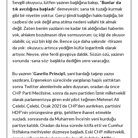
Sevgili okuyucu, lütfen yazının başlığına bakıp, “
Bunlar da
tık avcılığına başladı
” demeyesin; sana tık tuzağı kurmak
gibi bir niyetim yoktur. Gerçi şimdi başlığın hakkı başlığa, bir
cazibesi de yok değil ama atılma nedeni vallahi tık almak
değil. Zaten benim yazıların ne kadar tık aldığından haberim
yok, ahlakım bozulmasın diye sormuyorum; üç kişi de okuyor
olabilir, üç yüz bin kişi de. Bence üçe daha yakındır -itirazım
da yok- okuyucu artınca yediğim küfür logaritmik olarak
artıyor. Neyse, yine ferdi goygoya daldık. Sözün özü, yazının
sonunda -sana söz- başlıkta dediğim yere varacağız.
Bu yazının ‘
Gavrilo Princip’i
, yani bardağı taşırıp yazıyı
yazdıranı, Ergenekon sürecinde yargılanıp hapis yattıktan
sonra Twitter alemlerinde adını duyuran, oradan da önce
CHP Parti Meclisine, sonra da aynı partiden İzmir milletvekili
olarak parlamentoya giren eski pilot teğmen Mehmet Ali
Çelebi. Çelebi, Ocak 2021’de CHP’den ayrılırken, partisini
HDP’nin yörüngesine girip, şehitlere ihanet etmekle
suçladı, sonrasında da Muharrem İnce’nin yeni kurduğu
partiye katıldı. Oradan da kısa sürede istifa etti ve Cumhur
İttifakına methiyeler düzmeye başladı. Eski CHP milletvekili,