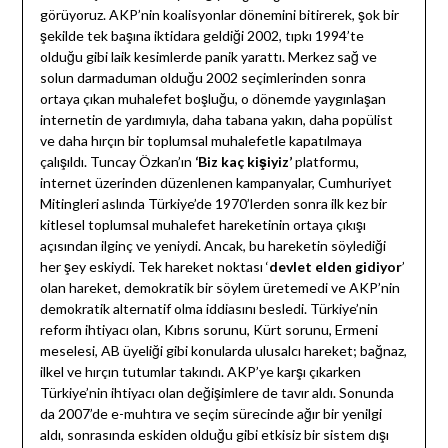
görüyoruz. AKP’nin koalisyonlar dönemini bitirerek, şok bir
şekilde tek başına iktidara geldiği 2002, tıpkı 1994’te
olduğu gibi laik kesimlerde panik yarattı. Merkez sağ ve
solun darmaduman olduğu 2002 seçimlerinden sonra
ortaya çıkan muhalefet boşluğu, o dönemde yaygınlaşan
internetin de yardımıyla, daha tabana yakın, daha popülist
ve daha hırçın bir toplumsal muhalefetle kapatılmaya
çalışıldı. Tuncay Özkan’ın
‘Biz kaç
kişiyiz’
platformu,
internet üzerinden düzenlenen kampanyalar, Cumhuriyet
Mitingleri aslında Türkiye’de 1970’lerden sonra ilk kez bir
kitlesel toplumsal muhalefet hareketinin ortaya çıkışı
açısından ilginç ve yeniydi. Ancak, bu hareketin söylediği
her şey eskiydi. Tek hareket noktası ‘
devlet
elden gidiyor
’
olan hareket, demokratik bir söylem üretemedi ve AKP’nin
demokratik alternatif olma iddiasını besledi. Türkiye’nin
reform ihtiyacı olan, Kıbrıs sorunu, Kürt sorunu, Ermeni
meselesi, AB üyeliği gibi konularda ulusalcı hareket; bağnaz,
ilkel ve hırçın tutumlar takındı. AKP’ye karşı çıkarken
Türkiye’nin ihtiyacı olan değişimlere de tavır aldı. Sonunda
da 2007’de e-muhtıra ve seçim sürecinde ağır bir yenilgi
aldı, sonrasında eskiden olduğu gibi etkisiz bir sistem dışı