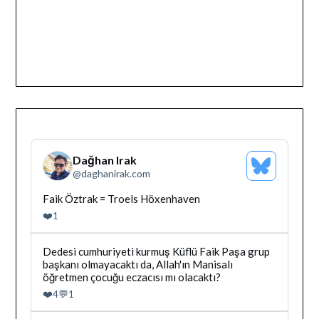
Dağhan Irak
Bluesky
@
daghanirak.com
Profilini
Gor
Bluesky'da
Faik Öztrak = Troels Höxenhaven
Dağhan
❤️
1
Irak
tarafindan
yazilan
Bluesky'da
Dedesi cumhuriyeti kurmuş Küflü Faik Paşa grup
gonderiyi
Dağhan
başkanı olmayacaktı da, Allah'ın Manisalı
goruntule
Irak
öğretmen çocuğu eczacısı mı olacaktı?
tarafindan
❤️
💬
4
1
yazilan
gonderiyi