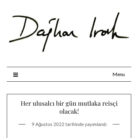
Skip
to
content
Menu
Her ulusalcı bir gün mutlaka reisçi
olacak!
9 Ağustos 2022
tarihinde yayımlandı