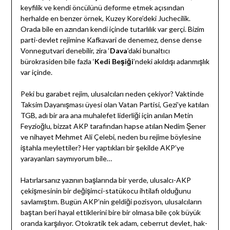
keyfilik ve kendi öncülünü deforme etmek açısından
herhalde en benzer örnek, Kuzey Kore’deki Juchecilik.
Orada bile en azından kendi içinde tutarlılık var gerçi. Bizim
parti-devlet rejimine Kafkavari de denemez, dense dense
Vonnegutvari denebilir, zira ‘
Dava
’daki bunaltıcı
bürokrasiden bile fazla ‘
Kedi Beşiği
’ndeki akıldışı adanmışlık
var içinde.
Peki bu garabet rejim, ulusalcıları neden çekiyor? Vaktinde
Taksim Dayanışması üyesi olan Vatan Partisi, Gezi’ye katılan
TGB, adı bir ara ana muhalefet liderliği için anılan Metin
Feyzioğlu, bizzat AKP tarafından hapse atılan Nedim Şener
ve nihayet Mehmet Ali Çelebi, neden bu rejime böylesine
iştahla meylettiler? Her yaptıkları bir şekilde AKP’ye
yarayanları saymıyorum bile…
Hatırlarsanız yazının başlarında bir yerde, ulusalcı-AKP
çekişmesinin bir değişimci-statükocu ihtilafı olduğunu
savlamıştım. Bugün AKP’nin geldiği pozisyon, ulusalcıların
baştan beri hayal ettiklerini bire bir olmasa bile çok büyük
oranda karşılıyor. Otokratik tek adam, ceberrut devlet, hak-