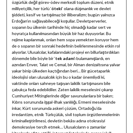
özgürlük değil görev-ödev merkezli toplum düzeni, etnik
milliyetçilik, her türlü ‘
öteki
’ olana düşmanlık ve devlet
şiddeti, kesif ve tartışılmaz bir illiberalizm; bugün yalnızca
Erdoğan’ın sağlayabileceği koşullar. Devletperverler,
sopanın bu ülkenin tarihinde hiç olmadığı kadar sert ve
hoyratça kullanılmasından büyük bir haz duyuyorlar. Bu
rejime kapılanmak, onları hem sopa yemekten koruyor hem
de o sopanın bir sonraki hedefinin belirlenmesinde etkin rol
alıyorlar. Ulusalcılar, kafalarındaki projeyi en billurlaştırdıkları
dönemde bile böyle bir ‘
tek adam’
ı bulamamışlardı, en
azından Enver, Talat ve Cemal, bir Alman denizaltısına yalvar
yakar binip ülkeden kaçtığından beri… Bir gücetaparlık
ideolojisi olan ulusalcılık için bu o kadar önemliydi ki,
vaktinde onları sahneye taşıyan laiklik tartışmasını bile
çabukça feda edebildiler. Zaten laiklik meselesini çıkarıp
Cumhuriyet Mitinglerinde diğer savunulanlara bir bakın;
Kıbrıs sorununda işgal-ilhak yanlılığı, Ermeni meselesinde
inkar, Kürt sorununda askeri çözüm, Ortadoğu’da
irredantizm, etnik Türkçülük, sivil toplum örgütlenmelerinin
kriminalleştirilmesi, devletin bekâsı adına otokrasiyi
demokrasiye tercih etmek… Ulusalcıların o zamanlar