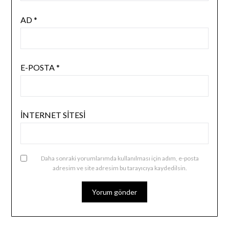
AD
*
E-POSTA
*
İNTERNET SITESI
Daha sonraki yorumlarımda kullanılması için adım, e-posta
adresim ve site adresim bu tarayıcıya kaydedilsin.