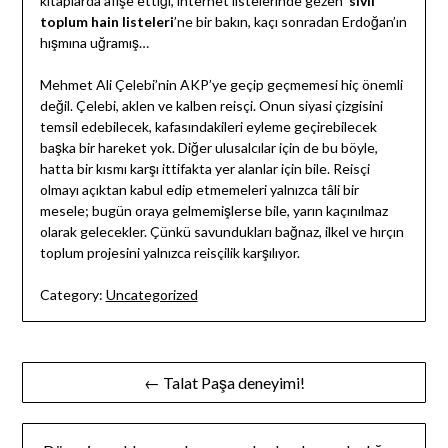
kitaplarda afişe ettiği, internet listelerinde gezen ‘
sivil
toplum hain listeleri
’ne bir bakın, kaçı sonradan Erdoğan’ın
hışmına uğramış…
Mehmet Ali Çelebi’nin AKP’ye geçip geçmemesi hiç önemli
değil. Çelebi, aklen ve kalben reisçi. Onun siyasi çizgisini
temsil edebilecek, kafasındakileri eyleme geçirebilecek
başka bir hareket yok. Diğer ulusalcılar için de bu böyle,
hatta bir kısmı karşı ittifakta yer alanlar için bile. Reisçi
olmayı açıktan kabul edip etmemeleri yalnızca tâli bir
mesele; bugün oraya gelmemişlerse bile, yarın kaçınılmaz
olarak gelecekler. Çünkü savundukları bağnaz, ilkel ve hırçın
toplum projesini yalnızca reisçilik karşılıyor.
Category:
Uncategorized
Yazı
← Talat Paşa deneyimi!
gezinmesi