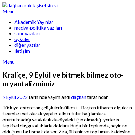
Skip
to
Menu
content
Akademik Yayınlar
medya-politika yazıları
spor yazıları
öyküler
diğer yazılar
iletişim
Menu
Kraliçe, 9 Eylül ve bitmek bilmez oto-
oryantalizmimiz
9 Eylül 2022
tarihinde yayımlandı
daghan
tarafından
Türkiye, enteresan çelişkilerin ülkesi… Baştan itibaren olguların
tanımları net olarak yapılıp, elle tutulur bağlamlara
oturtulmadığı ve akılcılıkla diyalektiğin olmadığı yerlerin
tepkisel duygusallıklarla doldurulduğu bir toplumda, neyin ne
olduğunu tartışmak da zor. Zira, ülkenin ve toplumun kaidesine