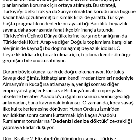
planlarından korumak için ortaya atılmıştı. Bu strateji,
Türkiye’yi belki Irak ya da Suriye olmaktan korudu ama bugüne
kadar hâlâ çözülmemiş bir kimlik krizi de yarattı. Türkiye,
başta pragmatik nedenlerle ortaya attığı Batılılık-beyazlık
savına, daha sonrasında fanatikçe bir inançla tutundu.
Türkiye’nin Üçüncü Dünya ülkelerine karşı nobranlığının da
Türklerdeki Kürt, Arap ve diğer Doğulu toplumlara karşı olan
alerjinin de kaynağı bu dogmalaşmış beyazlık iddiası. O
beyazlık iddiası ki, tutarlı olması için, topluma kendi sömürge
geçmişini bile unutturabiliyor.
Durum böyle olunca, tarih de doğru okunamıyor. Kurtuluş
Savaşı dediğimiz, İttihatçıların kendi irredantizmleri nedeniyle
Almanya’nın kucağına atlamasıyla, yenilgi sonrası diğer
emperyalist güçler Fransa ve Britanya’nın alt-emperyalist
ülkelerle beraber Anadolu’yu işgalinin sonucu. Sömürgeciliği
anlamadan, bunu kavramak imkansız. O zaman da, koca savaş
ilkokul tekerlemesine dönüyor; Yunan Ordusu İzmir’den
ayrıldıktan sonra canını kurtarmak için kaçan Anadolu
Rumlarının torunlarına
“Dedenizi denize döktük”
zevzekliği
yapmaya kadar düşüyor.
Dün -Kraliçe 2. Elizabeth’in ölümünden sonra- Türkiye