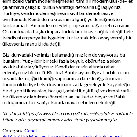
elimizdeki yarım modernleşmeden, tam bir modern ulus-devlet
çıkarmaya çalıştık, bunun yarattığı defolarla uğraşıyoruz.
Türkiye, kendi modernleşmesini sivil bir demokrasiye
evriltemedi. Kendi demokrasisini oligarşiye dönüşmekten
kurtaramadı. Bir modern devlet projesinin başarı referansının
Osmanlı ya da başka imparatorluklar olması sağlıklı değil, hele
kendisini emperyalist işgalden kurtarmak için savaş vermiş bir
ülkeyseniz mantıklı da değil.
Biz, dünyadaki yerimizi bulamadığımız için de yaşıyoruz bu
bunalımı. Yüz yıldır bir teki fazla büyük, öbürü fazla sıkan
ayakkabılarla yürüyoruz. Kendi derimizin altında rahat
edemiyoruz bir türlü. Biri bizi Batılı saysın diye abartılı bir oto-
oryantalizm çığırtkanlığı yapmamıza da, eski işgalcimizin
torunu öldü diye helva kavurmamıza da gerek yok. Saygıdeğer
bir dış politikası olan, barışçıl, adaletli, eşitlikçi ve demokratik
bir ülkemiz olabilmesi önemli olan; ne kadar beyaz ve Batılı
olduğumuzu her saniye kanıtlamaya debelenmek değil…
İlk olarak https://www.diken.com.tr/kralice-9-eylul-ve-bitmek-
bilmez-oto-oryantalizmimiz/ adresinde yayımlanmıştır.
Category:
Genel
← İYİP, Altılı Masa ve bir performans sanatı olarak siyaset