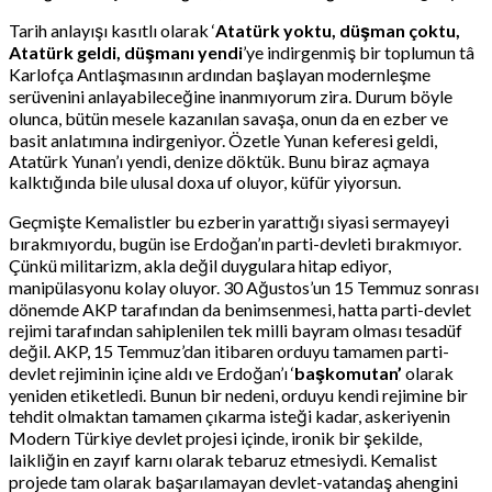
Tarih anlayışı kasıtlı olarak ‘
Atatürk yoktu, düşman çoktu,
Atatürk geldi, düşmanı yendi
’ye indirgenmiş bir toplumun tâ
Karlofça Antlaşmasının ardından başlayan modernleşme
serüvenini anlayabileceğine inanmıyorum zira. Durum böyle
olunca, bütün mesele kazanılan savaşa, onun da en ezber ve
basit anlatımına indirgeniyor. Özetle Yunan keferesi geldi,
Atatürk Yunan’ı yendi, denize döktük. Bunu biraz açmaya
kalktığında bile ulusal doxa uf oluyor, küfür yiyorsun.
Geçmişte Kemalistler bu ezberin yarattığı siyasi sermayeyi
bırakmıyordu, bugün ise Erdoğan’ın parti-devleti bırakmıyor.
Çünkü militarizm, akla değil duygulara hitap ediyor,
manipülasyonu kolay oluyor. 30 Ağustos’un 15 Temmuz sonrası
dönemde AKP tarafından da benimsenmesi, hatta parti-devlet
rejimi tarafından sahiplenilen tek milli bayram olması tesadüf
değil. AKP, 15 Temmuz’dan itibaren orduyu tamamen parti-
devlet rejiminin içine aldı ve Erdoğan’ı ‘
başkomutan’
olarak
yeniden etiketledi. Bunun bir nedeni, orduyu kendi rejimine bir
tehdit olmaktan tamamen çıkarma isteği kadar, askeriyenin
Modern Türkiye devlet projesi içinde, ironik bir şekilde,
laikliğin en zayıf karnı olarak tebaruz etmesiydi. Kemalist
projede tam olarak başarılamayan devlet-vatandaş ahengini