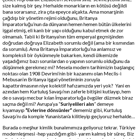
size kalmış bir şey. Herhalde monarkların en kötüsü değildi
bana sorarsanız, zira çıta epeyce alçakta. Ama monarşinin
çağdışı bir yönetim rejimi olduğunu, Britanya
İmparatorluğu’nun da dünyanın hemen hemen bütün ülkelerini
işgal etmiş, eli kanlı bir yapı olduğunu kabul etmek de zor
olmamalı. Tabii ki Britanya’nın tüm emperyal geçmişinden
doğrudan doğruya Elizabeth sorumlu değil (ama bir kısmından
da sorumlu). Ama Britanya İmparatorluğu’na anlamsız ve
kompleksli bir öykünmeyle bakarken, kendi ülkemizde
yaşadığımız bazı sorunlardan o yapının sorumlu olduğunu da
düşünmek gerekmez mi? Mesela modern tarihimizin başlangıç
noktası olan 1908 Devrimi’nin bir kazanımı olan Meclis-i
Mebusan’ın Britanya işgal yönetiminin zoruyla
kapattırılmasının niye kolektif hafızamızda yeri yok? Yani en
azından hem Kurtuluş Savaşı’nın zaferle bitişini kutlayıp, hem
de o savaşı mecbur kılan İmparatorluğa övgüler düzmek biraz
saçma değil mi? Avrupa’ya “
Suriyelileri alın
” demeye
kıyamayıp
“Evlerine dönsünler”
dememiz gibi, Kurtuluş
Savaşı’nı da komple Yunanistan’a kilitleyip geçiyoruz herhalde…
Burada o meşhur kimlik bunalımımıza geliyoruz tekrar. Türkiye
modernleşmesi -hep yazdığım gibi- yarım kalmış bir süreç. Biz