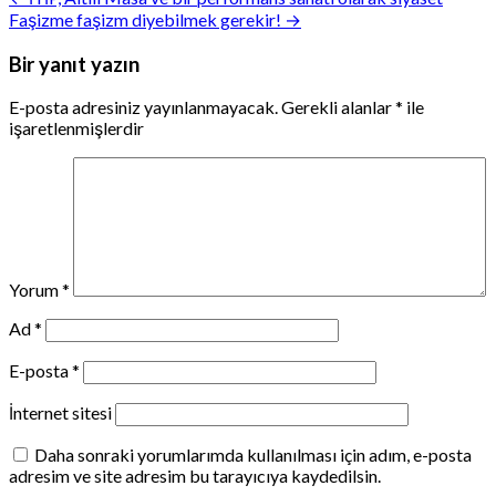
Yazı
Faşizme faşizm diyebilmek gerekir! →
gezinmesi
Bir yanıt yazın
E-posta adresiniz yayınlanmayacak.
Gerekli alanlar
*
ile
işaretlenmişlerdir
Yorum
*
Ad
*
E-posta
*
İnternet sitesi
Daha sonraki yorumlarımda kullanılması için adım, e-posta
adresim ve site adresim bu tarayıcıya kaydedilsin.