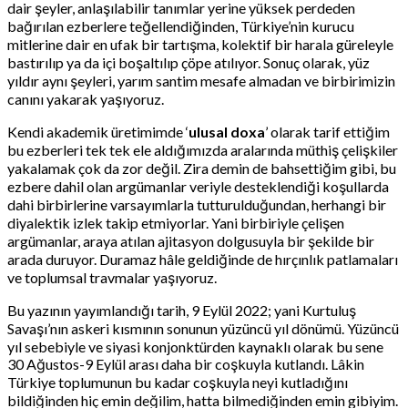
dair şeyler, anlaşılabilir tanımlar yerine yüksek perdeden
bağırılan ezberlere teğellendiğinden, Türkiye’nin kurucu
mitlerine dair en ufak bir tartışma, kolektif bir harala güreleyle
bastırılıp ya da içi boşaltılıp çöpe atılıyor. Sonuç olarak, yüz
yıldır aynı şeyleri, yarım santim mesafe almadan ve birbirimizin
canını yakarak yaşıyoruz.
Kendi akademik üretimimde ‘
ulusal doxa
’ olarak tarif ettiğim
bu ezberleri tek tek ele aldığımızda aralarında müthiş çelişkiler
yakalamak çok da zor değil. Zira demin de bahsettiğim gibi, bu
ezbere dahil olan argümanlar veriyle desteklendiği koşullarda
dahi birbirlerine varsayımlarla tutturulduğundan, herhangi bir
diyalektik izlek takip etmiyorlar. Yani birbiriyle çelişen
argümanlar, araya atılan ajitasyon dolgusuyla bir şekilde bir
arada duruyor. Duramaz hâle geldiğinde de hırçınlık patlamaları
ve toplumsal travmalar yaşıyoruz.
Bu yazının yayımlandığı tarih, 9 Eylül 2022; yani Kurtuluş
Savaşı’nın askeri kısmının sonunun yüzüncü yıl dönümü. Yüzüncü
yıl sebebiyle ve siyasi konjonktürden kaynaklı olarak bu sene
30 Ağustos-9 Eylül arası daha bir coşkuyla kutlandı. Lâkin
Türkiye toplumunun bu kadar coşkuyla neyi kutladığını
bildiğinden hiç emin değilim, hatta bilmediğinden emin gibiyim.