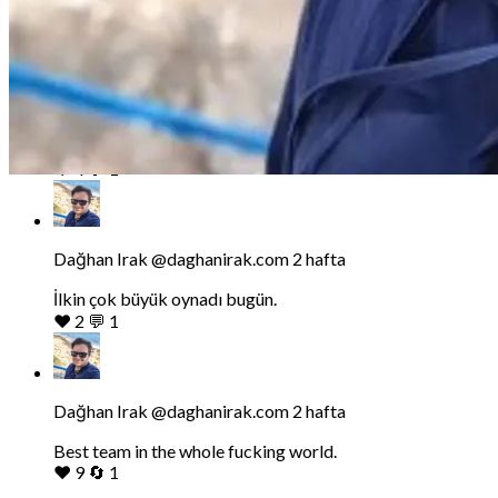
Dağhan
Irak
tarafindan
Dağhan Irak
@daghanirak.com
2 hafta
yazilan
gonderiyi
Dedesi cumhuriyeti kurmuş Küflü Faik Paşa grup başkanı
goruntule
olmayacaktı da, Allah'ın Manisalı öğretmen çocuğu
eczacısı mı olacaktı?
❤️
4
💬
1
Bluesky'da
Dağhan
Irak
tarafindan
Dağhan Irak
@daghanirak.com
2 hafta
yazilan
gonderiyi
İlkin çok büyük oynadı bugün.
goruntule
❤️
2
💬
1
Bluesky'da
Dağhan
Irak
tarafindan
Dağhan Irak
@daghanirak.com
2 hafta
yazilan
gonderiyi
Best team in the whole fucking world.
goruntule
❤️
9
🔄
1