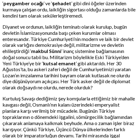
‘
peygamber ocağı
’ ve ‘
şehadet
’ gibi dini öğeler üzerinden
kurmaya çalışan ordu, laikliğin sigortası olduğu zamanlarda bile
kendini tam olarak sekülerleştiremedi.
Diyanet ve ordunun, laikliğin teminatı olarak kurulup, bugün
devletin İslamizasyonunda başı çeken kurumlar olması
enteresandır. Türkiye Cumhuriyeti’nin modern ve laik bir devlet
olarak varlığını demokrasiye değil, militarizme ve devletin
ehlileştirdiği ‘
makbul Sünni
’ inanç sistemine bağlamasının
doğal sonucu tabii bu. Militarizm böylelikle Eski Türkiye’den
Yeni Türkiye’ye bir ‘
kutsal emanet
’ gibi aktarıldı. Her 30
Ağustos’ta, bu askeri zaferi değil de Cumhuriyetimizi yaratan
Lozan’ın imzalanma tarihini bayram olarak kutlasak ne olurdu
diye düşünüyorum açıkçası. Her Türk asker değil de diplomat
olarak doğsaydı ne olurdu, nerede olurduk?
Kurtuluş Savaşı dediğimiz şey komşularla ettiğimiz bir mahalle
kavgası değil, Osmanlı’nın kalanı üzerindeki emperyalist
planlara karşı verilmiş bir mücadele. Bugünün Türkiye
topraklarının o dönemdeki işgalini, sömürgecilik bağlamından
çıkararak anlamaya kalkmak beyhude. Ama o zaman işler biraz
karışıyor. Çünkü Türkiye, Üçüncü Dünya ülkelerinden farklı
olarak bir imparatorluğun devamı. Tarihi mirasında işgal