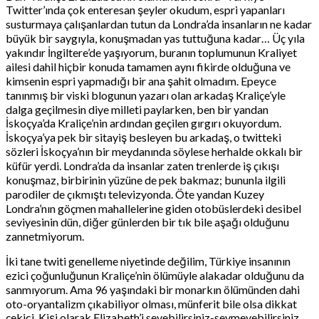
Twitter’ında çok enteresan şeyler okudum, espri yapanları
susturmaya çalışanlardan tutun da Londra’da insanların ne kadar
büyük bir saygıyla, konuşmadan yas tuttuğuna kadar… Üç yıla
yakındır İngiltere’de yaşıyorum, buranın toplumunun Kraliyet
ailesi dahil hiçbir konuda tamamen aynı fikirde olduğuna ve
kimsenin espri yapmadığı bir ana şahit olmadım. Epeyce
tanınmış bir viski blogunun yazarı olan arkadaş Kraliçe’yle
dalga geçilmesin diye milleti paylarken, ben bir yandan
İskoçya’da Kraliçe’nin ardından geçilen gırgırı okuyordum.
İskoçya’ya pek bir sitayiş besleyen bu arkadaş, o twitteki
sözleri İskoçya’nın bir meydanında söylese herhalde okkalı bir
küfür yerdi. Londra’da da insanlar zaten trenlerde iş çıkışı
konuşmaz, birbirinin yüzüne de pek bakmaz; bununla ilgili
parodiler de çıkmıştı televizyonda. Öte yandan Kuzey
Londra’nın göçmen mahallelerine giden otobüslerdeki desibel
seviyesinin dün, diğer günlerden bir tık bile aşağı olduğunu
zannetmiyorum.
İki tane twiti genelleme niyetinde değilim, Türkiye insanının
ezici çoğunluğunun Kraliçe’nin ölümüyle alakadar olduğunu da
sanmıyorum. Ama 96 yaşındaki bir monarkın ölümünden dahi
oto-oryantalizm çıkabiliyor olması, münferit bile olsa dikkat
çekici. Kişi olarak Elizabeth’i sevebilirsiniz-sevmeyebilirsiniz,