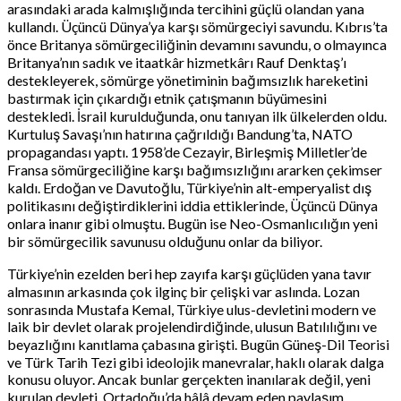
arasındaki arada kalmışlığında tercihini güçlü olandan yana
kullandı. Üçüncü Dünya’ya karşı sömürgeciyi savundu. Kıbrıs’ta
önce Britanya sömürgeciliğinin devamını savundu, o olmayınca
Britanya’nın sadık ve itaatkâr hizmetkârı Rauf Denktaş’ı
destekleyerek, sömürge yönetiminin bağımsızlık hareketini
bastırmak için çıkardığı etnik çatışmanın büyümesini
destekledi. İsrail kurulduğunda, onu tanıyan ilk ülkelerden oldu.
Kurtuluş Savaşı’nın hatırına çağrıldığı Bandung’ta, NATO
propagandası yaptı. 1958’de Cezayir, Birleşmiş Milletler’de
Fransa sömürgeciliğine karşı bağımsızlığını ararken çekimser
kaldı. Erdoğan ve Davutoğlu, Türkiye’nin alt-emperyalist dış
politikasını değiştirdiklerini iddia ettiklerinde, Üçüncü Dünya
onlara inanır gibi olmuştu. Bugün ise Neo-Osmanlıcılığın yeni
bir sömürgecilik savunusu olduğunu onlar da biliyor.
Türkiye’nin ezelden beri hep zayıfa karşı güçlüden yana tavır
almasının arkasında çok ilginç bir çelişki var aslında. Lozan
sonrasında Mustafa Kemal, Türkiye ulus-devletini modern ve
laik bir devlet olarak projelendirdiğinde, ulusun Batılılığını ve
beyazlığını kanıtlama çabasına girişti. Bugün Güneş-Dil Teorisi
ve Türk Tarih Tezi gibi ideolojik manevralar, haklı olarak dalga
konusu oluyor. Ancak bunlar gerçekten inanılarak değil, yeni
kurulan devleti, Ortadoğu’da hâlâ devam eden paylaşım