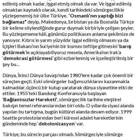
edilmiş olmak kadar, işgal etmiş olmak da var. Ve işgal edilmiş
olmaktan kaynaklı olarak, kendi tarihindeki sömürgecilikle
yüzleşememiş bir ülke Türkiye. “
Osmanlı’nın yaptığı bizi
bağlamaz”
deyip, Makedonya, Sırbistan ya da Bosna’da Türkçe
bir kelime söylendiğinde gurur duymak birbiriyle çelişen şeyler.
Bu yüzleşememe hâli, günümüz politikasını anlama şeklimize de
yansıyor. Kıbrıs’ın yarım yüzyıldır işgal edilmiş olmasını ya da
İçişleri Bakanı’nın Suriye’nin bir kısmını teftişe gitmesini ‘
barış
götürmek
’le açıklayabiliyoruz mesela, Amerika’nın Irak’a
‘
demokrasi götürmesi
’ gibi ezberlenmiş ve içselleştirilmiş bir
şey bu…
Dünya, İkinci Dünya Savaşı’ndan 1980’lere kadar çok önemli bir
süreçten geçti. Eski sömürgeler bağımsızlıklarını kazanmakla
kalmadılar, üçüncü bir kutup yaratarak dünya siyasetine etki de
ettiler. 1955’teki Bandung Konferansıyla başlayan
‘
Bağlantısızlar Hareketi’
, sömürgecilik tarihine eleştirel
bakışın temel referanslarından biri oldu. O yıllarda siyasi alanda
yapılan bu tartışma, bugün kültürel alanda devam ediyor. 1999
Seattle protestolarından beri küresel adalet hareketlerinin
gündeminde hep ‘
dekolonizasyon
’ var.
Türkiye, bu sürecin parçası olmadı. Sömürgeciyle sömürge