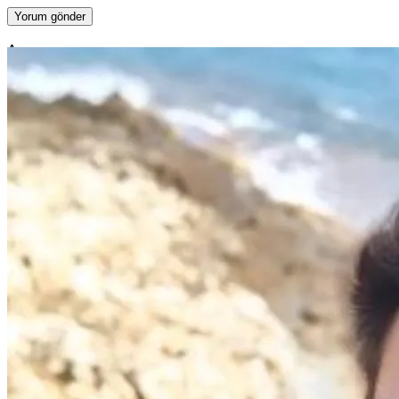
Ara
Ara