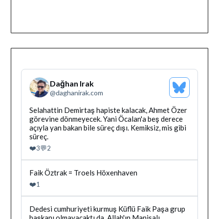
Dağhan Irak
Bluesky
@
daghanirak.com
Profilini
Gor
Bluesky'da
Selahattin Demirtaş hapiste kalacak, Ahmet Özer
Dağhan
görevine dönmeyecek. Yani Öcalan'a beş derece
Irak
açıyla yan bakan bile süreç dışı. Kemiksiz, mis gibi
tarafindan
süreç.
yazilan
❤️
💬
3
2
gonderiyi
goruntule
Bluesky'da
Faik Öztrak = Troels Höxenhaven
Dağhan
❤️
1
Irak
tarafindan
yazilan
Bluesky'da
Dedesi cumhuriyeti kurmuş Küflü Faik Paşa grup
gonderiyi
Dağhan
başkanı olmayacaktı da, Allah'ın Manisalı