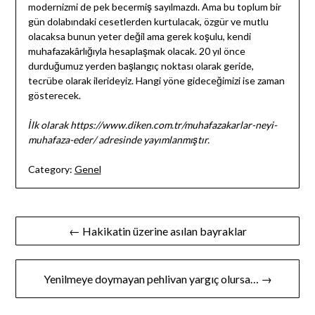
modernizmi de pek becermiş sayılmazdı. Ama bu toplum bir
gün dolabındaki cesetlerden kurtulacak, özgür ve mutlu
olacaksa bunun yeter değil ama gerek koşulu, kendi
muhafazakârlığıyla hesaplaşmak olacak. 20 yıl önce
durduğumuz yerden başlangıç noktası olarak geride,
tecrübe olarak ilerideyiz. Hangi yöne gideceğimizi ise zaman
gösterecek.
İlk olarak https://www.diken.com.tr/muhafazakarlar-neyi-
muhafaza-eder/ adresinde yayımlanmıştır.
Category:
Genel
Yazı
← Hakikatin üzerine asılan bayraklar
gezinmesi
Yenilmeye doymayan pehlivan yargıç olursa… →