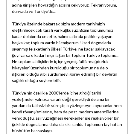
adına girişilen hoyratlığın acısını çekiyoruz. Tekrarlıyorum,
dünyada ve Türkiye’de…
Türkiye özelinde bakarsak bizim modern tarihimizin
eleştirilecek çok tarafı var kuşkusuz. Bizim toplumumuz
kadar dolabında cesetle, halının altında pislikle yaşayan
başka kaç toplum vardır bilemiyorum. Üzeri dogmalarla
sıvanmış felaketlerin ülkesi Türkiye, ne kadar saklayacak
şeyi varsa o kadar hırçınlaşan bir toplum Türkiye toplumu…
Ne toplumsal ilişkilerin iç içe geçmiş faillik-mağdurluk
hikayeleri üzerinden kurulduğu bir toplumun ne de o
ilişkileri olduğu gibi sürdürmeyi görev edinmiş bir devletin
sağlıklı olduğu söylenebilir.
Türkiye’nin özellikle 2000’lerde içine girdiği tarihi
yüzleşmeler yalnızca yararlı değil gerekliydi de ama bir
yandan da talihsiz bir süreçti; o yüzleşmeye soyunanlar hem
kendi rövanşizmlerine, hem de post-modern amentülerine
yenik düştü, asıl yüzleşmesi gerekenler ise reaksiyoner bir
şekilde dogmalarına daha da sıkı sarıldı. Toplumun fay hatları
büsbütün hassaslaştı.