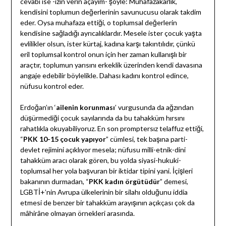
cevabı ise -izin verin açayım- şöyle: Muhafazakârlık,
kendisini toplumun değerlerinin savunucusu olarak takdim
eder. Oysa muhafaza ettiği, o toplumsal değerlerin
kendisine sağladığı ayrıcalıklardır. Mesele ister çocuk yaşta
evlilikler olsun, ister kürtaj, kadına karşı takıntılıdır, çünkü
eril toplumsal kontrol onun için her zaman kullanışlı bir
araçtır, toplumun yarısını erkeklik üzerinden kendi davasına
angaje edebilir böylelikle. Dahası kadını kontrol edince,
nüfusu kontrol eder.
Erdoğan’ın ‘
ailenin korunması
’ vurgusunda da ağzından
düşürmediği çocuk sayılarında da bu tahakküm hırsını
rahatlıkla okuyabiliyoruz. En son promptersız telaffuz ettiği,
“
PKK 10-15 çocuk yapıyor
” cümlesi, tek başına parti-
devlet rejimini açıklıyor mesela; nüfusu milli-etnik-dini
tahakküm aracı olarak gören, bu yolda siyasi-hukuki-
toplumsal her yola başvuran bir iktidar tipini yani. İçişleri
bakanının durmadan, “
PKK kadın örgütüdür
” demesi,
LGBTİ+’nin Avrupa ülkelerinin bir silahı olduğunu iddia
etmesi de benzer bir tahakküm arayışının açıkçası çok da
mâhirâne olmayan örnekleri arasında.