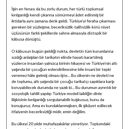
İşin en fenası da bu zorlu durum, her türlü toplumsal
kırılganlığı kendi çıkarına sömürmeyi âdet edinmiş bir
iktidarla aynı zamana denk geldi. Türkiye’yi feraha çıkarması
gereken bir yüzleşme, beceriksizlik-talihsizlik-kötü niyet
üçlüsünün farklı şekillerde sahne almasıyla distopik bir
kâbusa dönüştü.
O kâbusun bugün geldiği nokta, devletin tüm kurumlarına
sızdığı anlaşılan bir tarikatın elinde hayatı karartılmış
yüzlerce insandan yalnızca birinin hikayesi ve Türkiye’nin altı
yaşında bir çocuğun evlendirilmesine bile insani bir tepki
veremez hâle gelmiş olması işte… Bu ülkenin ne devleti ne
de toplumu, altı yaşında bir çocuğu tarikatçı sapıklara karşı
koruyabilecek durumda ne yazık ki… Bu durumun ayrıntılı bir
sosyolojik tahlili yapılıp Türkiye modeli laikliğin dinle
ilişkisinin kırılganlığı sorgulanabilir kuşkusuz, bunu da
konuşuruz. Ama ev kundaklanmışken, ilk şikâyet edilecek
itfaiyenin beceriksizliği midir, emin değilim.
Bu ülkeyi 20 yıldır muhafazakârlar yönetiyor. Toplumdaki