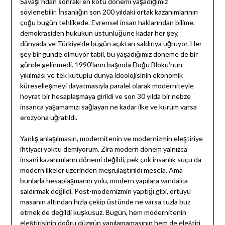
Savaşı’ndan sonraki en kötü dönemi yaşadığımız
söylenebilir. İnsanlığın son 200 yıldaki ortak kazanımlarının
çoğu bugün tehlikede. Evrensel insan haklarından bilime,
demokrasiden hukukun üstünlüğüne kadar her şey,
dünyada ve Türkiye’de bugün açıktan saldırıya uğruyor. Her
şey bir günde olmuyor tabii, bu yaşadığımız döneme de bir
günde gelinmedi. 1990’ların başında Doğu Bloku’nun
yıkılması ve tek kutuplu dünya ideolojisinin ekonomik
küreselleşmeyi dayatmasıyla paralel olarak moderniteyle
hoyrat bir hesaplaşmaya girildi ve son 30 yılda bir nebze
insanca yaşamamızı sağlayan ne kadar ilke ve kurum varsa
erozyona uğratıldı.
Yanlış anlaşılmasın, modernitenin ve modernizmin eleştiriye
ihtiyacı yoktu demiyorum. Zira modern dönem yalnızca
insani kazanımların dönemi değildi, pek çok insanlık suçu da
modern ilkeler üzerinden meşrulaştırıldı mesela. Ama
bunlarla hesaplaşmanın yolu, modern yapılara vandalca
saldırmak değildi. Post-modernizmin yaptığı gibi, örtüyü
masanın altından hızla çekip üstünde ne varsa tuzla buz
etmek de değildi kuşkusuz. Bugün, hem modernitenin
eleştirisinin doğru düzgün yapılamamasının hem de eleştiri