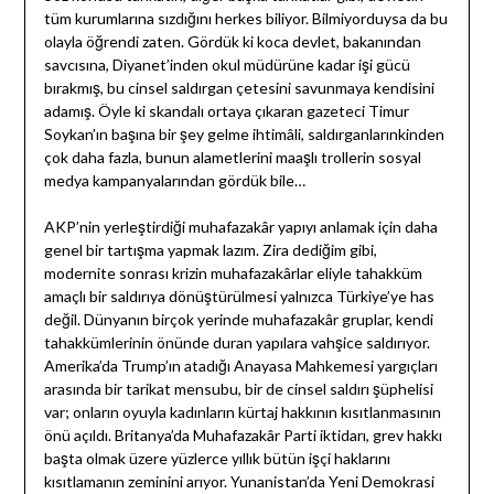
tüm kurumlarına sızdığını herkes biliyor. Bilmiyorduysa da bu
olayla öğrendi zaten. Gördük ki koca devlet, bakanından
savcısına, Diyanet’inden okul müdürüne kadar işi gücü
bırakmış, bu cinsel saldırgan çetesini savunmaya kendisini
adamış. Öyle ki skandalı ortaya çıkaran gazeteci Timur
Soykan’ın başına bir şey gelme ihtimâli, saldırganlarınkinden
çok daha fazla, bunun alametlerini maaşlı trollerin sosyal
medya kampanyalarından gördük bile…
AKP’nin yerleştirdiği muhafazakâr yapıyı anlamak için daha
genel bir tartışma yapmak lazım. Zira dediğim gibi,
modernite sonrası krizin muhafazakârlar eliyle tahakküm
amaçlı bir saldırıya dönüştürülmesi yalnızca Türkiye’ye has
değil. Dünyanın birçok yerinde muhafazakâr gruplar, kendi
tahakkümlerinin önünde duran yapılara vahşice saldırıyor.
Amerika’da Trump’ın atadığı Anayasa Mahkemesi yargıçları
arasında bir tarikat mensubu, bir de cinsel saldırı şüphelisi
var; onların oyuyla kadınların kürtaj hakkının kısıtlanmasının
önü açıldı. Britanya’da Muhafazakâr Parti iktidarı, grev hakkı
başta olmak üzere yüzlerce yıllık bütün işçi haklarını
kısıtlamanın zeminini arıyor. Yunanistan’da Yeni Demokrasi