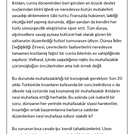
iktidarı, cunta döneminden beri görülen en büyük devlet
suçlarından birini işledi ve neredeyse bütün muhalefeti
yasadışı dinlemelere tâbi tuttu. Fransa’da hükümet, laikliği
ırkçılığa kılıf yapmış durumda, diğer yandan da kendini her
türlü sömürgecilik eleştirisine siper etti. Tüm dünya,
eşcinsellere savaş açmayı kültürel hak olarak gören bir
saltanatın düzenlediği futbol turnuvasını izliyor; Dünya İklim
Değişikliği Zirvesi, çevrecilerin faaliyetlerini neredeyse
tamamen kısıtlamış faşist bir cunta liderinin ev sahipliğinde
yapılıyor. Velhasıl, içinde yaşadığımız rejim, bu muhafazakâr
çürümüşlüğün öncülerinden ama tek örnek değil.
Bu durumda muhafazakârlığı bir konuşmak gerekiyor. Son 20
yılda Türkiye’de insanların kafasında bir soru belirdiyse o da
ülkede taş üstünde taş koymamış bir muhafazakâr iktidarın
neyi muhafaza ettiği herhalde. Bu aslında çok isabetli bir
soru; dünyanın her yerinde muhafazakâr siyasi hareketler,
insanlığın ortak kazanımlarına barbarca saldırılar
düzenlerken neyi muhafaza ediyor olabilir ki?
Bu sorunun kısa cevabı şu: kendi tahakkümlerini. Uzun