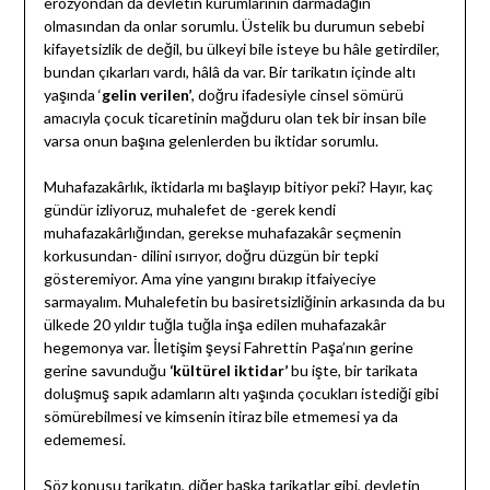
erozyondan da devletin kurumlarının darmadağın
olmasından da onlar sorumlu. Üstelik bu durumun sebebi
kifayetsizlik de değil, bu ülkeyi bile isteye bu hâle getirdiler,
bundan çıkarları vardı, hâlâ da var. Bir tarikatın içinde altı
yaşında ‘
gelin verilen’
, doğru ifadesiyle cinsel sömürü
amacıyla çocuk ticaretinin mağduru olan tek bir insan bile
varsa onun başına gelenlerden bu iktidar sorumlu.
Muhafazakârlık, iktidarla mı başlayıp bitiyor peki? Hayır, kaç
gündür izliyoruz, muhalefet de -gerek kendi
muhafazakârlığından, gerekse muhafazakâr seçmenin
korkusundan- dilini ısırıyor, doğru düzgün bir tepki
gösteremiyor. Ama yine yangını bırakıp itfaiyeciye
sarmayalım. Muhalefetin bu basiretsizliğinin arkasında da bu
ülkede 20 yıldır tuğla tuğla inşa edilen muhafazakâr
hegemonya var. İletişim şeysi Fahrettin Paşa’nın gerine
gerine savunduğu
‘kültürel iktidar’
bu işte, bir tarikata
doluşmuş sapık adamların altı yaşında çocukları istediği gibi
sömürebilmesi ve kimsenin itiraz bile etmemesi ya da
edememesi.
Söz konusu tarikatın, diğer başka tarikatlar gibi, devletin