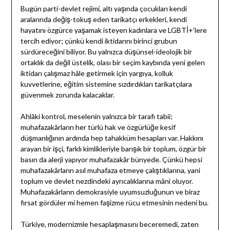
Bugün parti-devlet rejimi, altı yaşında çocukları kendi
aralarında değiş-tokuş eden tarikatçı erkekleri, kendi
hayatını özgürce yaşamak isteyen kadınlara ve LGBTİ+’lere
tercih ediyor; çünkü kendi iktidarını birinci grubun
sürdüreceğini biliyor. Bu yalnızca düşünsel-ideolojik bir
ortaklık da değil üstelik, olası bir seçim kaybında yeni gelen
iktidarı çalışmaz hâle getirmek için yargıya, kolluk
kuvvetlerine, eğitim sistemine sızdırdıkları tarikatçılara
güvenmek zorunda kalacaklar.
Ahlâki kontrol, meselenin yalnızca bir tarafı tabii;
muhafazakârların her türlü hak ve özgürlüğe kesif
düşmanlığının ardında hep tahakküm hesapları var. Hakkını
arayan bir işçi, farklı kimlikleriyle barışık bir toplum, özgür bir
basın da alerji yapıyor muhafazakâr bünyede. Çünkü hepsi
muhafazakârların asıl muhafaza etmeye çalıştıklarına, yani
toplum ve devlet nezdindeki ayrıcalıklarına mâni oluyor.
Muhafazakârların demokrasiyle uyumsuzluğunun ve biraz
fırsat gördüler mi hemen faşizme rücu etmesinin nedeni bu.
Türkiye, modernizmle hesaplaşmasını beceremedi, zaten