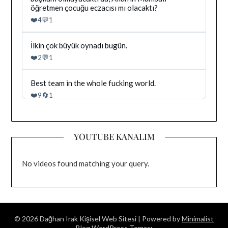
goruntule
Irak
öğretmen çocuğu eczacısı mı olacaktı?
tarafindan
❤️
💬
4
1
yazilan
gonderiyi
goruntule
Bluesky'da
İlkin çok büyük oynadı bugün.
Dağhan
❤️
💬
2
1
Irak
tarafindan
yazilan
Bluesky'da
Best team in the whole fucking world.
gonderiyi
Dağhan
❤️
🔄
9
1
goruntule
Irak
tarafindan
yazilan
gonderiyi
YOUTUBE KANALIM
goruntule
No videos found matching your query.
© 2026 Dağhan Irak Kişisel Web Sitesi
| Powered by
Minimalist
Blog
WordPress Teması