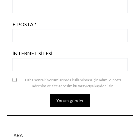
E-POSTA
*
İNTERNET SITESI
Daha sonraki yorumlarımda kullanılması için adım, e-posta
adresim ve site adresim bu tarayıcıya kaydedilsin.
ARA