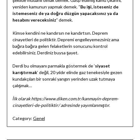
şekilde müdahil olmak demek. Gasp edilmiş kamu çıkarını,
yeniden kamunun yapmak demek. “
Bu işi, isteseniz de
istemeseniz de ya doğru düzgün yapacaksınız ya da
hesabını vereceksiniz
” demek.
Kimse kendini ne kandırsın ne kandırtsın. Deprem
cinayetleri de politiktir. Depremi engelleyemezsiniz ama
bağıra bağıra gelen felaketlerin sonucunu kontrol
edebilirsiniz. Derdiniz buysa şayet.
Derdi bu olmayanı parmakla göstermek de ‘
siyaset
karıştırmak
‘ değil, 20 yıldır elinde gaz tenekesiyle gezen
kundakçıları bir sonraki yangın yerinden uzak tutmaya
çalışmak…
İlk olarak https://www.diken.com.tr/kanmayin-deprem-
cinayetleri-de-politiktir/ adresinde yayımlanmıştır.
Category:
Genel