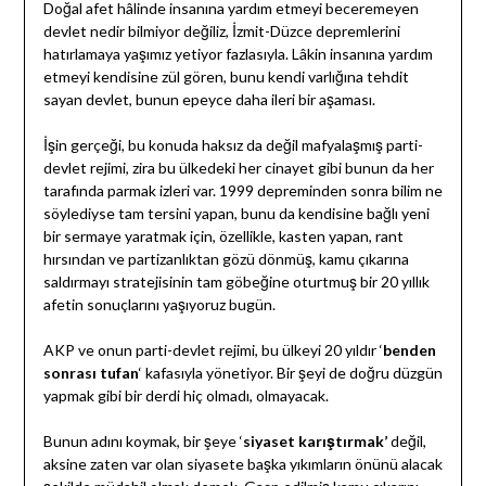
Doğal afet hâlinde insanına yardım etmeyi beceremeyen
devlet nedir bilmiyor değiliz, İzmit-Düzce depremlerini
hatırlamaya yaşımız yetiyor fazlasıyla. Lâkin insanına yardım
etmeyi kendisine zül gören, bunu kendi varlığına tehdit
sayan devlet, bunun epeyce daha ileri bir aşaması.
İşin gerçeği, bu konuda haksız da değil mafyalaşmış parti-
devlet rejimi, zira bu ülkedeki her cinayet gibi bunun da her
tarafında parmak izleri var. 1999 depreminden sonra bilim ne
söylediyse tam tersini yapan, bunu da kendisine bağlı yeni
bir sermaye yaratmak için, özellikle, kasten yapan, rant
hırsından ve partizanlıktan gözü dönmüş, kamu çıkarına
saldırmayı stratejisinin tam göbeğine oturtmuş bir 20 yıllık
afetin sonuçlarını yaşıyoruz bugün.
AKP ve onun parti-devlet rejimi, bu ülkeyi 20 yıldır ‘
benden
sonrası tufan
‘ kafasıyla yönetiyor. Bir şeyi de doğru düzgün
yapmak gibi bir derdi hiç olmadı, olmayacak.
Bunun adını koymak, bir şeye ‘
siyaset karıştırmak’
değil,
aksine zaten var olan siyasete başka yıkımların önünü alacak