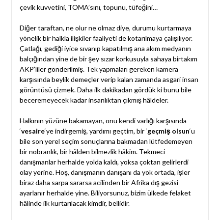
çevik kuvvetini, TOMA’sını, topunu, tüfeğini…
Diğer taraftan, ne olur ne olmaz diye, durumu kurtarmaya
yönelik bir halkla ilişkiler faaliyeti de kotarılmaya çalışılıyor.
Çatlağı, gediği iyice sıvanıp kapatılmış ana akım medyanın
balçığından yine de bir şey sızar korkusuyla sahaya birtakım
AKP’liler gönderilmiş. Tek yapmaları gereken kamera
karşısında beylik demeçler verip kalan zamanda asgari insan
görüntüsü çizmek. Daha ilk dakikadan gördük ki bunu bile
beceremeyecek kadar insanlıktan çıkmış hâldeler.
Halkının yüzüne bakamayan, onu kendi varlığı karşısında
‘
vesaire
‘ye indirgemiş, yardımı geçtim, bir ‘
geçmiş olsun
‘u
bile son yerel seçim sonuçlarına bakmadan lütfedemeyen
bir nobranlık, bir hâlden bilmezlik hâkim. Tekmeci
danışmanlar herhalde yolda kaldı, yoksa çoktan gelirlerdi
olay yerine. Hoş, danışmanın danışanı da yok ortada, işler
biraz daha sarpa sararsa acilinden bir Afrika dış gezisi
ayarlanır herhalde yine. Biliyorsunuz, bizim ülkede felaket
hâlinde ilk kurtarılacak kimdir, bellidir.