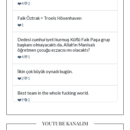
yazilan
❤️
💬
4
2
gonderiyi
goruntule
Bluesky'da
Faik Öztrak = Troels Höxenhaven
Dağhan
❤️
1
Irak
tarafindan
yazilan
Bluesky'da
Dedesi cumhuriyeti kurmuş Küflü Faik Paşa grup
gonderiyi
Dağhan
başkanı olmayacaktı da, Allah'ın Manisalı
goruntule
Irak
öğretmen çocuğu eczacısı mı olacaktı?
tarafindan
❤️
💬
4
1
yazilan
gonderiyi
goruntule
Bluesky'da
İlkin çok büyük oynadı bugün.
Dağhan
❤️
💬
2
1
Irak
tarafindan
yazilan
Bluesky'da
Best team in the whole fucking world.
gonderiyi
Dağhan
❤️
🔄
9
1
goruntule
Irak
tarafindan
yazilan
gonderiyi
YOUTUBE KANALIM
goruntule