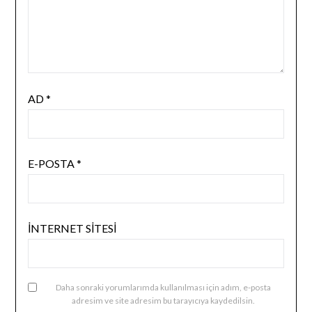
AD
*
E-POSTA
*
İNTERNET SITESI
Daha sonraki yorumlarımda kullanılması için adım, e-posta
adresim ve site adresim bu tarayıcıya kaydedilsin.