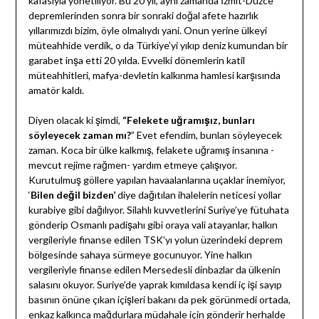
kafasıyla yönetiliyor. Bu 20 yıl, aynı zamanda İzmit-Düzce
depremlerinden sonra bir sonraki doğal afete hazırlık
yıllarımızdı bizim, öyle olmalıydı yani. Onun yerine ülkeyi
müteahhide verdik, o da Türkiye’yi yıkıp deniz kumundan bir
garabet inşa etti 20 yılda. Evvelki dönemlerin katil
müteahhitleri, mafya-devletin kalkınma hamlesi karşısında
amatör kaldı.
Diyen olacak ki şimdi,
“Felekete uğramışız, bunları
söyleyecek zaman mı?
” Evet efendim, bunları söyleyecek
zaman. Koca bir ülke kalkmış, felakete uğramış insanına -
mevcut rejime rağmen- yardım etmeye çalışıyor.
Kurutulmuş göllere yapılan havaalanlarına uçaklar inemiyor,
‘
Bilen değil bizden’
diye dağıtılan ihalelerin neticesi yollar
kurabiye gibi dağılıyor. Silahlı kuvvetlerini Suriye’ye fütuhata
gönderip Osmanlı padişahı gibi oraya vali atayanlar, halkın
vergileriyle finanse edilen TSK’yı yolun üzerindeki deprem
bölgesinde sahaya sürmeye gocunuyor. Yine halkın
vergileriyle finanse edilen Mersedesli dinbazlar da ülkenin
salasını okuyor. Suriye’de yaprak kımıldasa kendi iç işi sayıp
basının önüne çıkan içişleri bakanı da pek görünmedi ortada,
enkaz kalkınca mağdurlara müdahale için gönderir herhalde