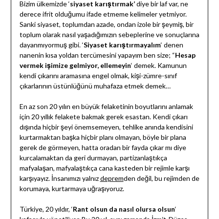
Bizim ülkemizde ‘
siyaset karıştırmak’
diye bir laf var, ne
derece ifrit olduğumu ifade etmeme kelimeler yetmiyor.
Sanki siyaset, toplumdan azade, ondan izole bir şeymiş, bir
toplum olarak nasıl yaşadığımızın sebeplerine ve sonuçlarına
dayanmıyormuş gibi. ‘
Siyaset karıştırmayalım
‘ denen
nanenin kısa yoldan tercümesini yapayım ben size; “
Hesap
vermek işimize gelmiyor, ellemeyin
‘ demek. Kamunun
kendi çıkarını aramasına engel olmak, kişi-zümre-sınıf
çıkarlarının üstünlüğünü muhafaza etmek demek…
En az son 20 yılın en büyük felaketinin boyutlarını anlamak
için 20 yıllık felakete bakmak gerek esastan. Kendi çıkarı
dışında hiçbir şeyi önemsemeyen, tehlike anında kendisini
kurtarmaktan başka hiçbir planı olmayan, böyle bir plana
gerek de görmeyen, hatta oradan bir fayda çıkar mı diye
kurcalamaktan da geri durmayan, partizanlaştıkça
mafyalaşan, mafyalaştıkça cana kasteden bir rejimle karşı
karşıyayız. İnsanımızı yalnız
deprem
den değil, bu rejimden de
korumaya, kurtarmaya uğraşıyoruz.
Türkiye, 20 yıldır, ‘
Rant olsun da nasıl olursa olsun
‘