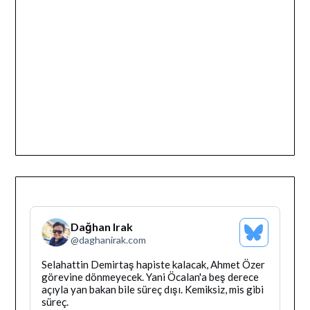
Dağhan Irak
Bluesky
@
daghanirak.com
Profilini
Gor
Bluesky'da
Selahattin Demirtaş hapiste kalacak, Ahmet Özer
Dağhan
görevine dönmeyecek. Yani Öcalan'a beş derece
Irak
açıyla yan bakan bile süreç dışı. Kemiksiz, mis gibi
tarafindan
süreç.