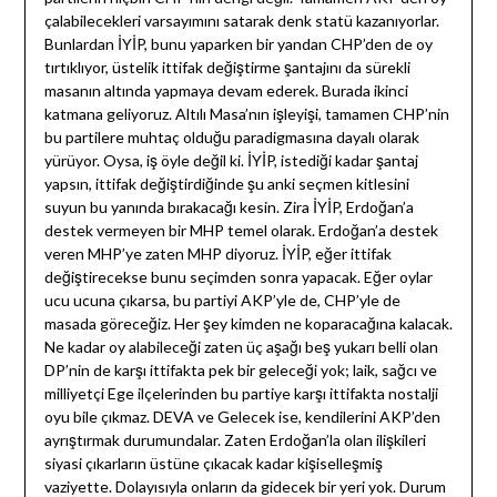
çalabilecekleri varsayımını satarak denk statü kazanıyorlar.
Bunlardan İYİP, bunu yaparken bir yandan CHP’den de oy
tırtıklıyor, üstelik ittifak değiştirme şantajını da sürekli
masanın altında yapmaya devam ederek. Burada ikinci
katmana geliyoruz. Altılı Masa’nın işleyişi, tamamen CHP’nin
bu partilere muhtaç olduğu paradigmasına dayalı olarak
yürüyor. Oysa, iş öyle değil ki. İYİP, istediği kadar şantaj
yapsın, ittifak değiştirdiğinde şu anki seçmen kitlesini
suyun bu yanında bırakacağı kesin. Zira İYİP, Erdoğan’a
destek vermeyen bir MHP temel olarak. Erdoğan’a destek
veren MHP’ye zaten MHP diyoruz. İYİP, eğer ittifak
değiştirecekse bunu seçimden sonra yapacak. Eğer oylar
ucu ucuna çıkarsa, bu partiyi AKP’yle de, CHP’yle de
masada göreceğiz. Her şey kimden ne koparacağına kalacak.
Ne kadar oy alabileceği zaten üç aşağı beş yukarı belli olan
DP’nin de karşı ittifakta pek bir geleceği yok; laik, sağcı ve
milliyetçi Ege ilçelerinden bu partiye karşı ittifakta nostalji
oyu bile çıkmaz. DEVA ve Gelecek ise, kendilerini AKP’den
ayrıştırmak durumundalar. Zaten Erdoğan’la olan ilişkileri
siyasi çıkarların üstüne çıkacak kadar kişiselleşmiş
vaziyette. Dolayısıyla onların da gidecek bir yeri yok. Durum