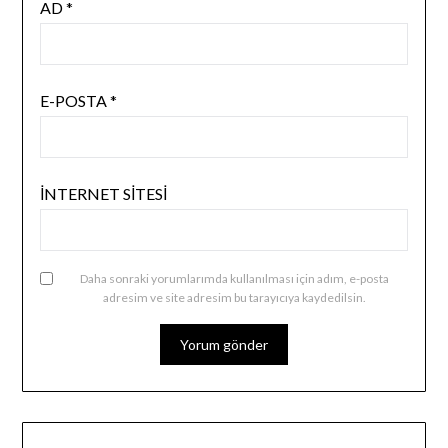
AD
*
E-POSTA
*
İNTERNET SITESI
Daha sonraki yorumlarımda kullanılması için adım, e-posta
adresim ve site adresim bu tarayıcıya kaydedilsin.