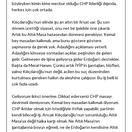
böyleyken kimin kime mecbur olduğu CHP liderliği dışında,
herkes için çok ortada.
Kılıçdaroğlu’nun elinde şu an altın bir fırsat var. Şu son
dönem ürettiği siyaset, onu net bir şekilde öne çıkardı.
Artık bu Altılı Masa hatasından dönmesi gerekiyor. Kemal
bey masadan kalkmalı, ama bunu göstere göstere
yapmasına da gerek yok. Adaylığını açıklaması yeterli.
Adaylığını kimseye sormadan açıklar, peşinden de gelen
gelir. Gelmeyen de işine geliyorsa gider Erdoğan’ı destekler.
Başta da Meral Hanım. Çünkü artık İYİP’in şantajları, blöfleri,
yalnız Kılıçdaroğlu’nun değil, acilen bu suç düzeninden
kurtulması gereken halkın da aleyhine çalışıyor. Bu iş belli ki
çok fazla uzadı.
Geliyorum ikinci önerime. Dikkat ederseniz CHP masayı
devirmeli demiyorum, Kemal bey masadan kalkmalı diyorum.
CHP iktidar olmak için istediğiyle ittifak yapabilir, partinin
kendi bileceği iş. Ancak Kılıçdaroğlu’nun sorumluluğu Altılı
Masa’ya değil halka karşı olmalı. Ne Altılı Masa’nın
şantajlarına boyun eğmeli, ne de Erdoğan’ın kendisine Altılı