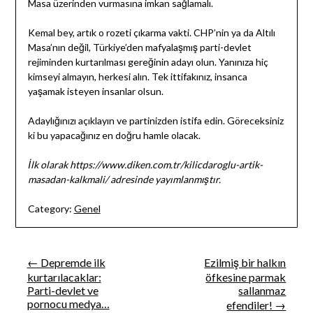
Masa üzerinden vurmasına imkan sağlamalı.
Kemal bey, artık o rozeti çıkarma vakti. CHP’nin ya da Altılı
Masa’nın değil, Türkiye’den mafyalaşmış parti-devlet
rejiminden kurtarılması gereğinin adayı olun. Yanınıza hiç
kimseyi almayın, herkesi alın. Tek ittifakınız, insanca
yaşamak isteyen insanlar olsun.
Adaylığınızı açıklayın ve partinizden istifa edin. Göreceksiniz
ki bu yapacağınız en doğru hamle olacak.
İlk olarak https://www.diken.com.tr/kilicdaroglu-artik-
masadan-kalkmali/ adresinde yayımlanmıştır.
Category:
Genel
Yazı
← Depremde ilk
Ezilmiş bir halkın
kurtarılacaklar:
öfkesine parmak
gezinmesi
Parti-devlet ve
sallanmaz
pornocu medya…
efendiler! →