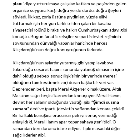
planı’
diye yutturulmaya çalışılan katliam ve peşinden gelen
organize soyguna karşı doğru yerde durdu, doğru şeyleri
söyledi. İlk kez, zorla üstüne giydirilen, yüzde elliyi
tutturmak için her gün farklı telden çalan bir kasaba
siyasetçisi rolünü bıraktı ve halkın Cumhurbaşkanı adayı gibi
konuştu. Bugün fanatik reisçiler ve parti-devlet rejiminin
soygunundan dünyalığı yapanlar haricinde herkes
Kılıçdaroğlu’nun doğru konuştuğunun farkında.
Kılıçdaroğlu’nun aylardır yutarmış gibi yapıp lavaboya
tükürdüğü cesaret hapını sonunda yutmuş olmasının içine
dahil olduğu sebep-sonuç ilişkisinin bir yerinde (neresi
olduğunu tam kestirmek zor) duran başka bir veri var.
Depremden beri, başta Meral Akşener olmak üzere, Altılı
Masa’nın sağcı beşlisi karnından konuşuyor. Meral Hanım,
devlet her sallanır olduğunda yaptığı gibi
“Şimdi susma
zamanı”
dedi ve (parti-)devletin saflarından kenara çekildi.
Bir haftalık konuşma orucunun pek iyi sonuç vermediği
anlaşıldı ki, Meral Hanım apar topar sahaya geri itildi. O
zamandan beri durumu idare ediyor. Tıpkı masadaki diğer
sağcı liderler gibi.