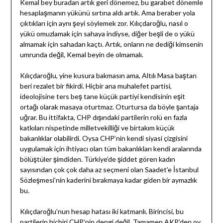
Kemal bey buradan artık geri dönemez, bu garabet dönemle
hesaplaşmanın yükünü sırtına aldı artık. Ama beraber yola
çıktıkları için aynı şeyi söylemek zor. Kılıçdaroğlu, nasıl o
yükü omuzlamak için sahaya indiyse, diğer beşli de o yükü
almamak için sahadan kaçtı. Artık, onların ne dediği kimsenin
umrunda değil, Kemal beyin de olmamalı.
Kılıçdaroğlu, yine kusura bakmasın ama, Altılı Masa baştan
beri rezalet bir fikirdi. Hiçbir ana muhalefet partisi,
ideolojisine ters beş tane küçük partiyi kendisinin eşit
ortağı olarak masaya oturtmaz. Oturtursa da böyle şantaja
uğrar. Bu ittifakta, CHP dışındaki partilerin rolü en fazla
katkıları nispetinde milletvekilliği ve birtakım küçük
bakanlıklar olabilirdi. Oysa CHP’nin kendi siyasi çizgisini
uygulamak için ihtiyacı olan tüm bakanlıkları kendi aralarında
bölüştüler şimdiden. Türkiye’de şiddet gören kadın
sayısından çok çok daha az seçmeni olan Saadet’e İstanbul
Sözleşmesi’nin kaderini bırakmaya kadar giden bir aymazlık
bu.
Kılıçdaroğlu’nun hesap hatası iki katmanlı. Birincisi, bu
partilerin hiçbiri CHP’nin dengi değil. Tamamen AKP’den oy