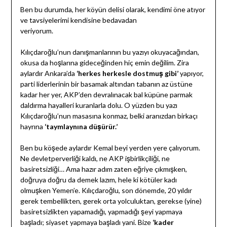
Ben bu durumda, her köyün delisi olarak, kendimi öne atıyor
ve tavsiyelerimi kendisine bedavadan
veriyorum.
Kılıçdaroğlu’nun danışmanlarının bu yazıyı okuyacağından,
okusa da hoşlarına gideceğinden hiç emin değilim. Zira
aylardır Ankara’da
‘herkes herkesle dostmuş gibi’
yapıyor,
parti liderlerinin bir basamak altından tabanın az üstüne
kadar her yer, AKP’den devralınacak bal küpüne parmak
daldırma hayalleri kuranlarla dolu. O yüzden bu yazı
Kılıçdaroğlu’nun masasına konmaz, belki aranızdan birkaçı
hayrına
‘taymlaynına düşürür.’
Ben bu köşede aylardır Kemal beyi yerden yere çalıyorum.
Ne devletperverliği kaldı, ne AKP işbirlikçiliği, ne
basiretsizliği… Ama hazır adım zaten eğriye çıkmışken,
doğruya doğru da demek lazım, hele ki kötüler kadı
olmuşken Yemen’e. Kılıçdaroğlu, son dönemde, 20 yıldır
gerek tembellikten, gerek orta yolculuktan, gerekse (yine)
basiretsizlikten yapamadığı, yapmadığı şeyi yapmaya
başladı; siyaset yapmaya başladı yani. Bize
‘kader