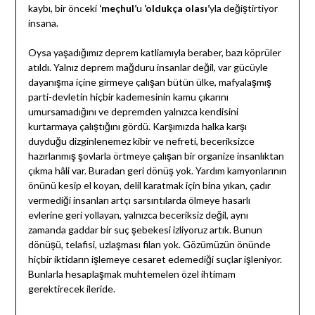
kaybı, bir önceki
‘meçhul’
u
‘oldukça olası’
yla değiştirtiyor
insana.
Oysa yaşadığımız deprem katliamıyla beraber, bazı köprüler
atıldı. Yalnız deprem mağduru insanlar değil, var gücüyle
dayanışma içine girmeye çalışan bütün ülke, mafyalaşmış
parti-devletin hiçbir kademesinin kamu çıkarını
umursamadığını ve depremden yalnızca kendisini
kurtarmaya çalıştığını gördü. Karşımızda halka karşı
duyduğu dizginlenemez kibir ve nefreti, beceriksizce
hazırlanmış şovlarla örtmeye çalışan bir organize insanlıktan
çıkma hâli var. Buradan geri dönüş yok. Yardım kamyonlarının
önünü kesip el koyan, delil karatmak için bina yıkan, çadır
vermediği insanları artçı sarsıntılarda ölmeye hasarlı
evlerine geri yollayan, yalnızca beceriksiz değil, aynı
zamanda gaddar bir suç şebekesi izliyoruz artık. Bunun
dönüşü, telafisi, uzlaşması filan yok. Gözümüzün önünde
hiçbir iktidarın işlemeye cesaret edemediği suçlar işleniyor.
Bunlarla hesaplaşmak muhtemelen özel ihtimam
gerektirecek ileride.