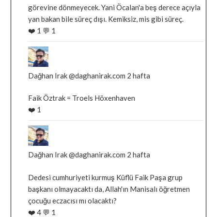
görevine dönmeyecek. Yani Öcalan'a beş derece açıyla
gonderiyi
yan bakan bile süreç dışı. Kemiksiz, mis gibi süreç.
goruntule
❤️
1
💬
1
Bluesky'da
Dağhan
Irak
Dağhan Irak
@daghanirak.com
2 hafta
tarafindan
Faik Öztrak = Troels Höxenhaven
yazilan
❤️
1
gonderiyi
goruntule
Bluesky'da
Dağhan
Irak
Dağhan Irak
@daghanirak.com
2 hafta
tarafindan
Dedesi cumhuriyeti kurmuş Küflü Faik Paşa grup
yazilan
başkanı olmayacaktı da, Allah'ın Manisalı öğretmen
gonderiyi
çocuğu eczacısı mı olacaktı?
goruntule
❤️
4
💬
1