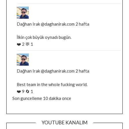
Bluesky'da
Dağhan
Irak
Dağhan Irak
@daghanirak.com
2 hafta
tarafindan
İlkin çok büyük oynadı bugün.
yazilan
❤️
2
💬
1
gonderiyi
goruntule
Bluesky'da
Dağhan
Irak
Dağhan Irak
@daghanirak.com
2 hafta
tarafindan
Best team in the whole fucking world.
yazilan
❤️
9
🔄
1
gonderiyi
Son guncelleme 10 dakika once
goruntule
YOUTUBE KANALIM