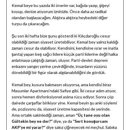
Kemal beye bu yazıda iki önerim var, kağıda yazıp, şişeyi
koyup, denize atıyorum izninizle. Önce daha az radikal
olandan başlayacağım. Alıştıra alıştıra heybedeki diğer
turpu da çıkaracağım.
Şu son iki hafta bize şunu gösterdi ki Kılıçdaroğlu cesur
olabildiği zaman siyaset üretebiliyor. Kemal bey yalnız kaldığı
zaman cesur da olabiliyor. Kendisini, kendisine ısrar ve inatla
şantaj yapan beş sağcı lidere küçük parti liderine değil halka
anlatmaya çalıştığı zaman, oluyor. Parti-devlet deprem
enkazını yangın yerine çevirdiğinde, insanların yüzünü
dönebildiği bir figür olarak algılanabildiğini de gördük.
Kemal bey, kusura bakmasın okuyorsa, ama kendisi biraz
Masumlar Apartmanı’ndaki Safiye gibi. İki cesur adım atıyor,
sonra hemen disfonksiyonel aslına rücu ediyor. Sonra çöp
dairede çarşaflar birikiyor yine. Kemal beyin şu anki söylemi
de, pozisyonu da, siyaset üretme kapasitesi de yerinde.
Ama ortalık sakinlediği zaman, aman
“Üç tane oyu olan
Gültekin bey ne der?”
diye, ya da
“Sert konuşursam
AKP’ye mi yarar?”
diye sakız çiğneyecek mi meçhul. Sabıka