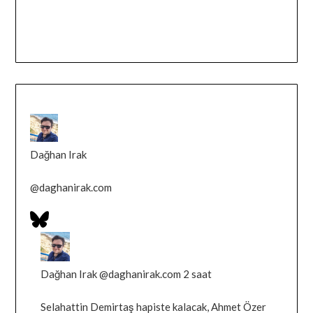
Dağhan Irak
@
daghanirak.com
Bluesky
Profilini
Bluesky'da
Gor
Dağhan
Irak
Dağhan Irak
@daghanirak.com
2 saat
tarafindan
Selahattin Demirtaş hapiste kalacak, Ahmet Özer
yazilan