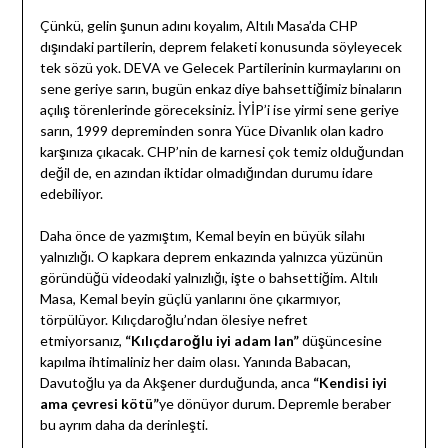
Çünkü, gelin şunun adını koyalım, Altılı Masa’da CHP
dışındaki partilerin, deprem felaketi konusunda söyleyecek
tek sözü yok. DEVA ve Gelecek Partilerinin kurmaylarını on
sene geriye sarın, bugün enkaz diye bahsettiğimiz binaların
açılış törenlerinde göreceksiniz. İYİP’i ise yirmi sene geriye
sarın, 1999 depreminden sonra Yüce Divanlık olan kadro
karşınıza çıkacak. CHP’nin de karnesi çok temiz olduğundan
değil de, en azından iktidar olmadığından durumu idare
edebiliyor.
Daha önce de yazmıştım, Kemal beyin en büyük silahı
yalnızlığı. O kapkara deprem enkazında yalnızca yüzünün
göründüğü videodaki yalnızlığı, işte o bahsettiğim. Altılı
Masa, Kemal beyin güçlü yanlarını öne çıkarmıyor,
törpülüyor. Kılıçdaroğlu’ndan ölesiye nefret
etmiyorsanız,
“Kılıçdaroğlu iyi adam lan”
düşüncesine
kapılma ihtimaliniz her daim olası. Yanında Babacan,
Davutoğlu ya da Akşener durduğunda, anca
“Kendisi iyi
ama çevresi kötü”
ye dönüyor durum. Depremle beraber
bu ayrım daha da derinleşti.