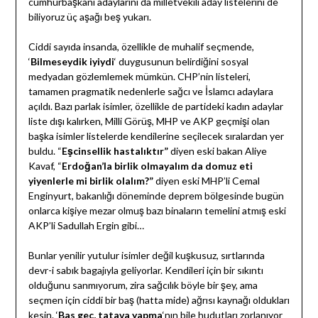
cumhurbaşkanı adaylarını da milletvekili aday listelerini de
biliyoruz üç aşağı beş yukarı.
Ciddi sayıda insanda, özellikle de muhalif seçmende,
‘
Bilmeseydik iyiydi
‘ duygusunun belirdiğini sosyal
medyadan gözlemlemek mümkün. CHP’nin listeleri,
tamamen pragmatik nedenlerle sağcı ve İslamcı adaylara
açıldı. Bazı parlak isimler, özellikle de partideki kadın adaylar
liste dışı kalırken, Milli Görüş, MHP ve AKP geçmişi olan
başka isimler listelerde kendilerine seçilecek sıralardan yer
buldu. “
Eşcinsellik hastalıktır”
diyen eski bakan Aliye
Kavaf, “
Erdoğan’la birlik olmayalım da domuz eti
yiyenlerle mi birlik olalım?”
diyen eski MHP’li Cemal
Enginyurt, bakanlığı döneminde deprem bölgesinde bugün
onlarca kişiye mezar olmuş bazı binaların temelini atmış eski
AKP’li Sadullah Ergin gibi…
Bunlar yenilir yutulur isimler değil kuşkusuz, sırtlarında
devr-i sabık bagajıyla geliyorlar. Kendileri için bir sıkıntı
olduğunu sanmıyorum, zira sağcılık böyle bir şey, ama
seçmen için ciddi bir baş (hatta mide) ağrısı kaynağı oldukları
kesin. ‘
Bas geç, tatava yapma
‘nın bile hudutları zorlanıyor