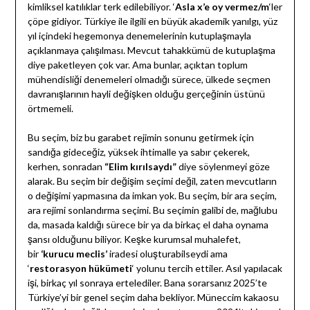
kimliksel katılıklar terk edilebiliyor. ‘
Asla x’e oy vermez/m
‘ler
çöpe gidiyor. Türkiye ile ilgili en büyük akademik yanılgı, yüz
yıl içindeki hegemonya denemelerinin kutuplaşmayla
açıklanmaya çalışılması. Mevcut tahakkümü de kutuplaşma
diye paketleyen çok var. Ama bunlar, açıktan toplum
mühendisliği denemeleri olmadığı sürece, ülkede seçmen
davranışlarının hayli değişken olduğu gerçeğinin üstünü
örtmemeli.
Bu seçim, biz bu garabet rejimin sonunu getirmek için
sandığa gideceğiz, yüksek ihtimalle ya sabır çekerek,
kerhen, sonradan
“Elim kırılsaydı”
diye söylenmeyi göze
alarak. Bu seçim bir değişim seçimi değil, zaten mevcutların
o değişimi yapmasına da imkan yok. Bu seçim, bir ara seçim,
ara rejimi sonlandırma seçimi. Bu seçimin galibi de, mağlubu
da, masada kaldığı sürece bir ya da birkaç el daha oynama
şansı olduğunu biliyor. Keşke kurumsal muhalefet,
bir
‘kurucu meclis’
iradesi oluşturabilseydi ama
‘
restorasyon hükümeti
‘ yolunu tercih ettiler. Asıl yapılacak
işi, birkaç yıl sonraya ertelediler. Bana sorarsanız 2025’te
Türkiye’yi bir genel seçim daha bekliyor. Müneccim kakaosu