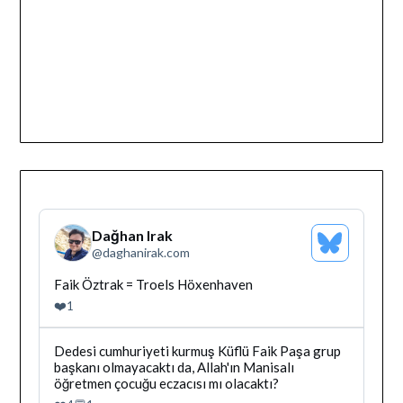
Dağhan Irak
Bluesky
@
daghanirak.com
Profilini
Gor
Bluesky'da
Faik Öztrak = Troels Höxenhaven
Dağhan
❤️
1
Irak
tarafindan
yazilan
Bluesky'da
Dedesi cumhuriyeti kurmuş Küflü Faik Paşa grup
gonderiyi
Dağhan
başkanı olmayacaktı da, Allah'ın Manisalı
goruntule
Irak
öğretmen çocuğu eczacısı mı olacaktı?
tarafindan