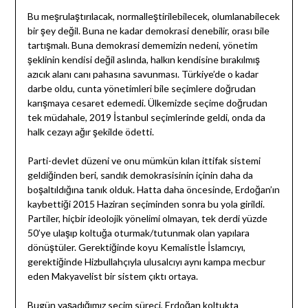
Bu meşrulaştırılacak, normalleştirilebilecek, olumlanabilecek
bir şey değil. Buna ne kadar demokrasi denebilir, orası bile
tartışmalı. Buna demokrasi dememizin nedeni, yönetim
şeklinin kendisi değil aslında, halkın kendisine bırakılmış
azıcık alanı canı pahasına savunması. Türkiye’de o kadar
darbe oldu, cunta yönetimleri bile seçimlere doğrudan
karışmaya cesaret edemedi. Ülkemizde seçime doğrudan
tek müdahale, 2019 İstanbul seçimlerinde geldi, onda da
halk cezayı ağır şekilde ödetti.
Parti-devlet düzeni ve onu mümkün kılan ittifak sistemi
geldiğinden beri, sandık demokrasisinin içinin daha da
boşaltıldığına tanık olduk. Hatta daha öncesinde, Erdoğan’ın
kaybettiği 2015 Haziran seçiminden sonra bu yola girildi.
Partiler, hiçbir ideolojik yönelimi olmayan, tek derdi yüzde
50’ye ulaşıp koltuğa oturmak/tutunmak olan yapılara
dönüştüler. Gerektiğinde koyu Kemalistle İslamcıyı,
gerektiğinde Hizbullahçıyla ulusalcıyı aynı kampa mecbur
eden Makyavelist bir sistem çıktı ortaya.
Bugün yaşadığımız seçim süreci, Erdoğan koltukta