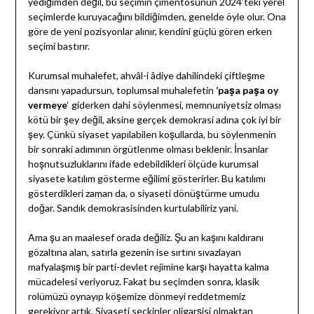
yediğimden değil, bu seçimin çimentosunun 2024’teki yerel
seçimlerde kuruyacağını bildiğimden, genelde öyle olur. Ona
göre de yeni pozisyonlar alınır, kendini güçlü gören erken
seçimi bastırır.
Kurumsal muhalefet, ahvâl-i âdiye dahilindeki çiftleşme
dansını yapadursun, toplumsal muhalefetin
‘paşa paşa oy
vermeye
‘ giderken dahi söylenmesi, memnuniyetsiz olması
kötü bir şey değil, aksine gerçek demokrasi adına çok iyi bir
şey. Çünkü siyaset yapılabilen koşullarda, bu söylenmenin
bir sonraki adımının örgütlenme olması beklenir. İnsanlar
hoşnutsuzluklarını ifade edebildikleri ölçüde kurumsal
siyasete katılım gösterme eğilimi gösterirler. Bu katılımı
gösterdikleri zaman da, o siyaseti dönüştürme umudu
doğar. Sandık demokrasisinden kurtulabiliriz yani.
Ama şu an maalesef orada değiliz. Şu an kaşını kaldıranı
gözaltına alan, satırla gezenin ise sırtını sıvazlayan
mafyalaşmış bir parti-devlet rejimine karşı hayatta kalma
mücadelesi veriyoruz. Fakat bu seçimden sonra, klasik
rolümüzü oynayıp köşemize dönmeyi reddetmemiz
gerekiyor artık. Siyaseti seçkinler oligarşisi olmaktan