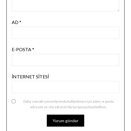
AD
*
E-POSTA
*
İNTERNET SITESI
Daha sonraki yorumlarımda kullanılması için adım, e-posta
adresim ve site adresim bu tarayıcıya kaydedilsin.