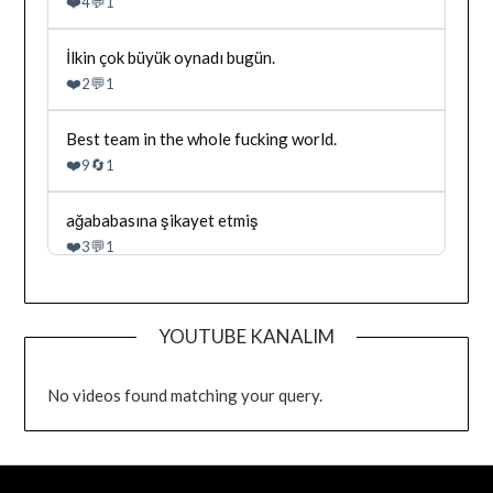
❤️
💬
4
1
yazilan
gonderiyi
goruntule
Bluesky'da
İlkin çok büyük oynadı bugün.
Dağhan
❤️
💬
2
1
Irak
tarafindan
yazilan
Bluesky'da
Best team in the whole fucking world.
gonderiyi
Dağhan
❤️
🔄
9
1
goruntule
Irak
tarafindan
yazilan
Bluesky'da
ağababasına şikayet etmiş
gonderiyi
Dağhan
❤️
💬
3
1
goruntule
Irak
tarafindan
yazilan
gonderiyi
YOUTUBE KANALIM
goruntule
No videos found matching your query.