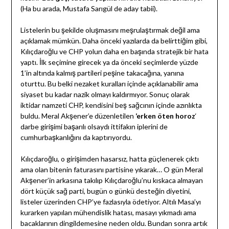
(Ha bu arada, Mustafa Sarıgül de aday tabii).
Listelerin bu şekilde oluşmasını meşrulaştırmak değil ama
açıklamak mümkün. Daha önceki yazılarda da belirttiğim gibi,
Kılıçdaroğlu ve CHP yolun daha en başında stratejik bir hata
yaptı. İlk seçimine girecek ya da önceki seçimlerde yüzde
1’in altında kalmış partileri peşine takacağına, yanına
oturttu. Bu belki nezaket kuralları içinde açıklanabilir ama
siyaset bu kadar nazik olmayı kaldırmıyor. Sonuç olarak
iktidar namzeti CHP, kendisini beş sağcının içinde azınlıkta
buldu. Meral Akşener’e düzenletilen
‘erken öten horoz
‘
darbe girişimi başarılı olsaydı ittifakın iplerini de
cumhurbaşkanlığını da kaptırıyordu.
Kılıçdaroğlu, o girişimden hasarsız, hatta güçlenerek çıktı
ama olan bitenin faturasını partisine yıkarak… O gün Meral
Akşener’in arkasına takılıp Kılıçdaroğlu’nu kıskaca almayan
dört küçük sağ parti, bugün o günkü desteğin diyetini,
listeler üzerinden CHP’ye fazlasıyla ödetiyor. Altılı Masa’yı
kurarken yapılan mühendislik hatası, masayı yıkmadı ama
bacaklarının dingildemesine neden oldu. Bundan sonra artık