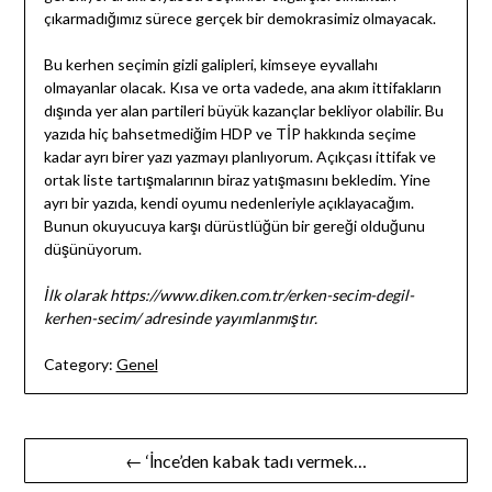
çıkarmadığımız sürece gerçek bir demokrasimiz olmayacak.
Bu kerhen seçimin gizli galipleri, kimseye eyvallahı
olmayanlar olacak. Kısa ve orta vadede, ana akım ittifakların
dışında yer alan partileri büyük kazançlar bekliyor olabilir. Bu
yazıda hiç bahsetmediğim HDP ve TİP hakkında seçime
kadar ayrı birer yazı yazmayı planlıyorum. Açıkçası ittifak ve
ortak liste tartışmalarının biraz yatışmasını bekledim. Yine
ayrı bir yazıda, kendi oyumu nedenleriyle açıklayacağım.
Bunun okuyucuya karşı dürüstlüğün bir gereği olduğunu
düşünüyorum.
İlk olarak https://www.diken.com.tr/erken-secim-degil-
kerhen-secim/ adresinde yayımlanmıştır.
Category:
Genel
Yazı
← ‘İnce’den kabak tadı vermek…
gezinmesi