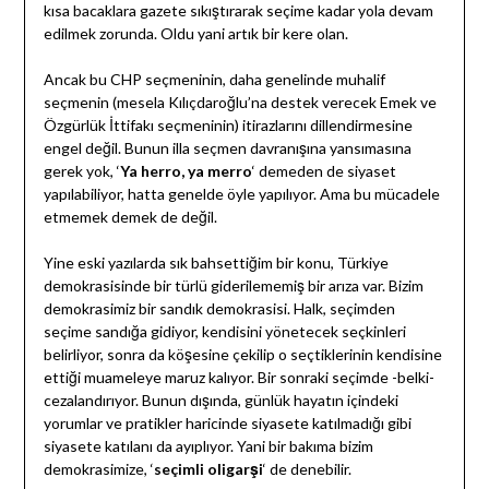
kısa bacaklara gazete sıkıştırarak seçime kadar yola devam
edilmek zorunda. Oldu yani artık bir kere olan.
Ancak bu CHP seçmeninin, daha genelinde muhalif
seçmenin (mesela Kılıçdaroğlu’na destek verecek Emek ve
Özgürlük İttifakı seçmeninin) itirazlarını dillendirmesine
engel değil. Bunun illa seçmen davranışına yansımasına
gerek yok, ‘
Ya herro, ya merro
‘ demeden de siyaset
yapılabiliyor, hatta genelde öyle yapılıyor. Ama bu mücadele
etmemek demek de değil.
Yine eski yazılarda sık bahsettiğim bir konu, Türkiye
demokrasisinde bir türlü giderilememiş bir arıza var. Bizim
demokrasimiz bir sandık demokrasisi. Halk, seçimden
seçime sandığa gidiyor, kendisini yönetecek seçkinleri
belirliyor, sonra da köşesine çekilip o seçtiklerinin kendisine
ettiği muameleye maruz kalıyor. Bir sonraki seçimde -belki-
cezalandırıyor. Bunun dışında, günlük hayatın içindeki
yorumlar ve pratikler haricinde siyasete katılmadığı gibi
siyasete katılanı da ayıplıyor. Yani bir bakıma bizim
demokrasimize, ‘
seçimli oligarşi
‘ de denebilir.