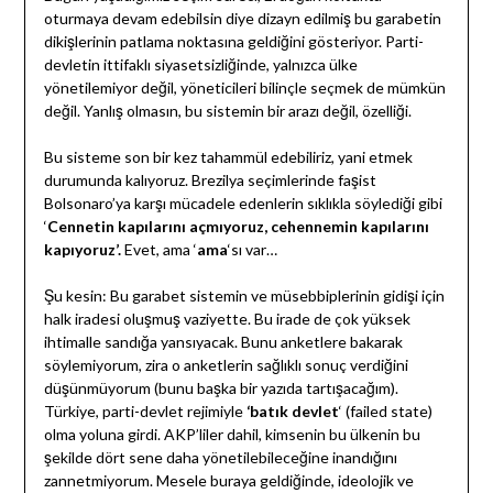
oturmaya devam edebilsin diye dizayn edilmiş bu garabetin
dikişlerinin patlama noktasına geldiğini gösteriyor. Parti-
devletin ittifaklı siyasetsizliğinde, yalnızca ülke
yönetilemiyor değil, yöneticileri bilinçle seçmek de mümkün
değil. Yanlış olmasın, bu sistemin bir arazı değil, özelliği.
Bu sisteme son bir kez tahammül edebiliriz, yani etmek
durumunda kalıyoruz. Brezilya seçimlerinde faşist
Bolsonaro’ya karşı mücadele edenlerin sıklıkla söylediği gibi
‘
Cennetin kapılarını açmıyoruz, cehennemin
kapılarını
kapıyoruz’.
Evet, ama ‘
ama
‘sı var…
Şu kesin: Bu garabet sistemin ve müsebbiplerinin gidişi için
halk iradesi oluşmuş vaziyette. Bu irade de çok yüksek
ihtimalle sandığa yansıyacak. Bunu anketlere bakarak
söylemiyorum, zira o anketlerin sağlıklı sonuç verdiğini
düşünmüyorum (bunu başka bir yazıda tartışacağım).
Türkiye, parti-devlet rejimiyle
‘batık devlet
‘ (failed state)
olma yoluna girdi. AKP’liler dahil, kimsenin bu ülkenin bu
şekilde dört sene daha yönetilebileceğine inandığını
zannetmiyorum. Mesele buraya geldiğinde, ideolojik ve