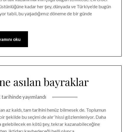
üstünlüğüne kadar her şey, dünyada ve Türkiye’de bugün
uyor tabii, bu yaşadığımız döneme de bir günde
amını oku
ne asılan bayraklar
2
tarihinde yayımlandı
ıldan az kaldı, tam tarihini henüz bilmesek de. Toplumun
bir şekilde bu seçimi de alır’ hissi gözlemleniyor. Daha
a gelebilecek en kötü şey, tekrar kazanabileceğine
tten, iktidarı kaybedeceği belli olunca…