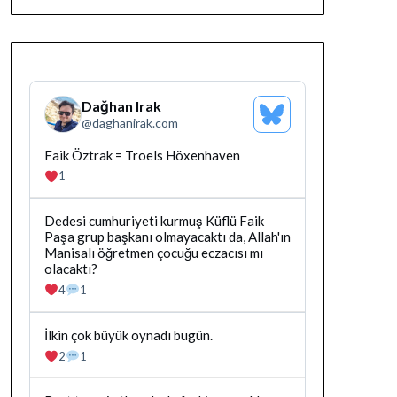
Dağhan Irak
Bluesky
@
daghanirak.com
Profilini
Gor
Bluesky'da
Faik Öztrak = Troels Höxenhaven
Dağhan
1
Irak
tarafindan
yazilan
Bluesky'da
Dedesi cumhuriyeti kurmuş Küflü Faik
gonderiyi
Dağhan
Paşa grup başkanı olmayacaktı da, Allah'ın
goruntule
Irak
Manisalı öğretmen çocuğu eczacısı mı
tarafindan
olacaktı?
yazilan
4
1
gonderiyi
goruntule
Bluesky'da
İlkin çok büyük oynadı bugün.
Dağhan
2
1
Irak
tarafindan