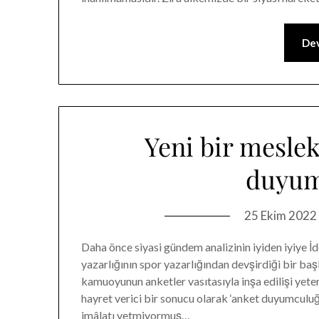
Dev
Yeni bir meslek
duyu
25 Ekim 2022
Daha önce siyasi gündem analizinin iyiden iyiye 
yazarlığının spor yazarlığından devşirdiği bir ba
kamuoyunun anketler vasıtasıyla inşa edilişi yeter
hayret verici bir sonucu olarak ‘anket duyumculuğ
imâlatı yetmiyormuş…