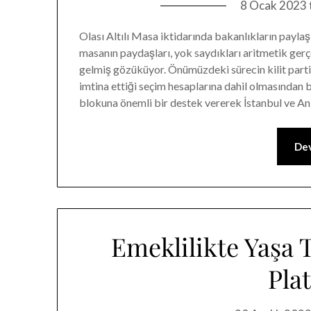
8 Ocak 2023
Olası Altılı Masa iktidarında bakanlıkların payla
masanın paydaşları, yok saydıkları aritmetik gerç
gelmiş gözüküyor. Önümüzdeki sürecin kilit part
imtina ettiği seçim hesaplarına dahil olmasından
blokuna önemli bir destek vererek İstanbul ve A
Dev
Emeklilikte Yaşa T
Pla