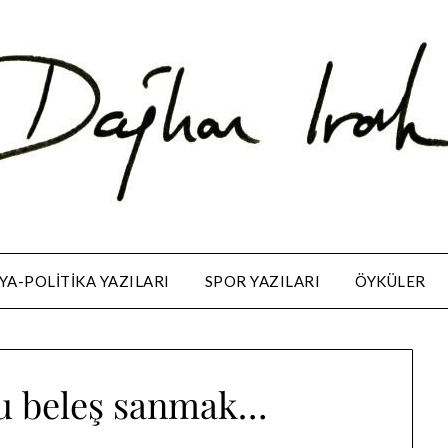
A-POLITIKA YAZILARI
SPOR YAZILARI
ÖYKÜLER
u beleş sanmak…