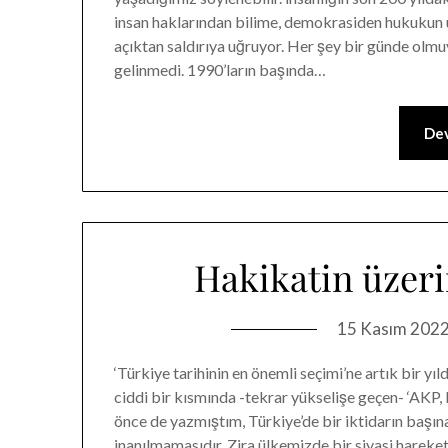
insan haklarından bilime, demokrasiden hukukun 
açıktan saldırıya uğruyor. Her şey bir günde olm
gelinmedi. 1990’ların başında…
Dev
Hakikatin üzeri
15 Kasım 202
‘Türkiye tarihinin en önemli seçimi’ne artık bir y
ciddi bir kısmında -tekrar yükselişe geçen- ‘AKP, 
önce de yazmıştım, Türkiye’de bir iktidarın başın
inanılmamasıdır. Zira ülkemizde bir siyasi hareke