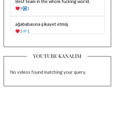
yazilan
Bluesky'da
Best team in the whole fucking world.
gonderiyi
Dağhan
9
1
goruntule
Irak
tarafindan
yazilan
Bluesky'da
ağababasına şikayet etmiş
gonderiyi
Dağhan
3
1
goruntule
Irak
tarafindan
yazilan
gonderiyi
YOUTUBE KANALIM
goruntule
No videos found matching your query.