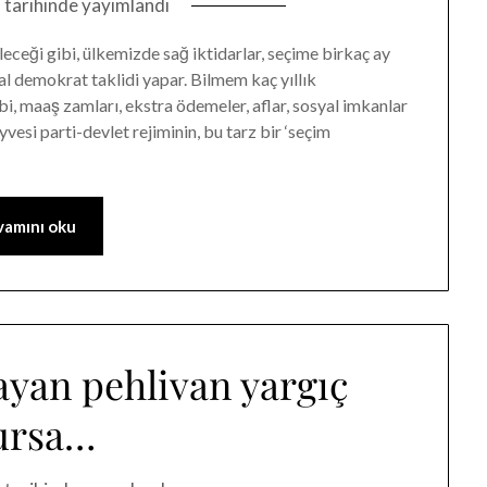
2
tarihinde yayımlandı
leceği gibi, ülkemizde sağ iktidarlar, seçime birkaç ay
al demokrat taklidi yapar. Bilmem kaç yıllık
ibi, maaş zamları, ekstra ödemeler, aflar, sosyal imkanlar
si parti-devlet rejiminin, bu tarz bir ‘seçim
amını oku
yan pehlivan yargıç
ursa…