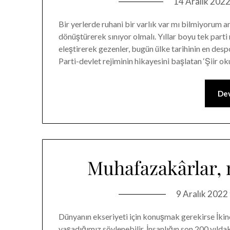
14 Aralık 202
Bir yerlerde ruhani bir varlık var mı bilmiyorum a
dönüştürerek sınıyor olmalı. Yıllar boyu tek parti 
eleştirerek gezenler, bugün ülke tarihinin en desp
Parti-devlet rejiminin hikayesini başlatan ‘Şiir 
Dev
Muhafazakârlar, 
9 Aralık 2022
Dünyanın ekseriyeti için konuşmak gerekirse İki
yaşadığımız söylenebilir. İnsanlığın son 200 yıld