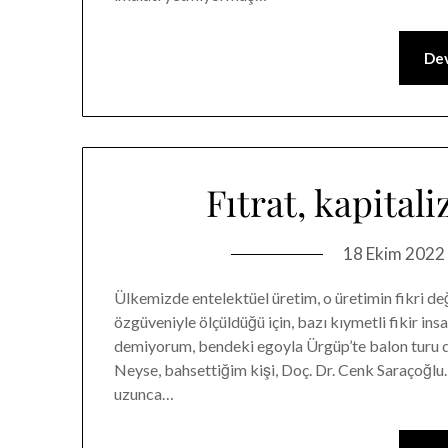
Dev
Fıtrat, kapital
18 Ekim 2022
Ülkemizde entelektüel üretim, o üretimin fikri değe
özgüveniyle ölçüldüğü için, bazı kıymetli fikir in
demiyorum, bendeki egoyla Ürgüp’te balon turu 
Neyse, bahsettiğim kişi, Doç. Dr. Cenk Saraçoğlu.
uzunca…