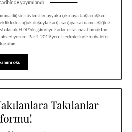
tarihinde yayımlandı
şımına ilişkin söylentiler ayyuka çıkmaya başlamışken;
ekliklerin soğuk duşuyla karşı karşıya kalmanın eşiğine
isi olacak HDP’nin, şimdiye kadar ortasına atlamaktan
 bahsediyorum. Parti, 2019 yerel seçimlerinde muhalefet
nkara’nın…
amını oku
akılanlara Takılanlar
tformu!