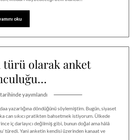
amını oku
 türü olarak anket
mculuğu…
tarihinde yayımlandı
İddaa yazarlığına döndüğünü söylemiştim. Bugün, siyaset
şka can sıkıcı pratikten bahsetmek istiyorum. Ülkede
ince iç darlayıcı değilmiş gibi, bunun doğal ama hâlâ
u’ türedi. Yani anketin kendisi üzerinden kanaat ve