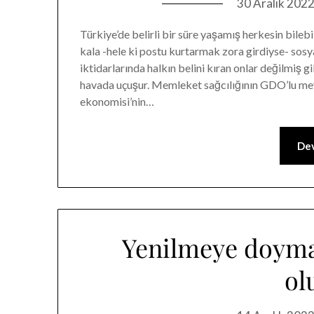
30 Aralık 202
Türkiye’de belirli bir süre yaşamış herkesin bilebi
kala -hele ki postu kurtarmak zora girdiyse- sosy
iktidarlarında halkın belini kıran onlar değilmiş g
havada uçuşur. Memleket sağcılığının GDO’lu meyve
ekonomisi’nin…
Dev
Yenilmeye doyma
ol