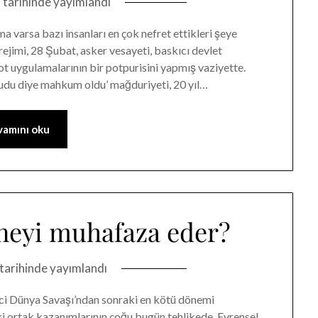
2
tarihinde yayımlandı
ma varsa bazı insanları en çok nefret ettikleri şeye
rejimi, 28 Şubat, asker vesayeti, baskıcı devlet
ot uygulamalarının bir potpurisini yapmış vaziyette.
okudu diye mahkum oldu’ mağduriyeti, 20 yıl…
amını oku
neyi muhafaza eder?
tarihinde yayımlandı
nci Dünya Savaşı’ndan sonraki en kötü dönemi
aki ortak kazanımlarının çoğu bugün tehlikede. Evrensel