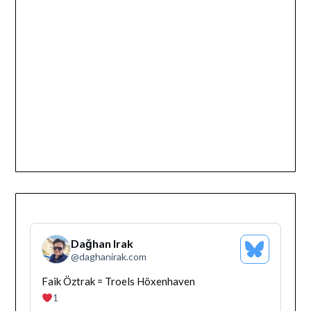
Dağhan Irak
Bluesky
@
daghanirak.com
Profilini
Gor
Bluesky'da
Faik Öztrak = Troels Höxenhaven
Dağhan
1
Irak