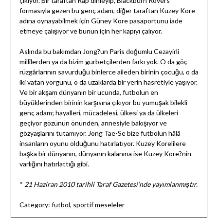
çıkıyor. Bir taraftan Rap dinleyip, Blackburn Rovers
formasıyla gezen bu genç adam, diğer taraftan Kuzey Kore
adına oynayabilmek için Güney Kore pasaportunu iade
etmeye çalışıyor ve bunun için her kapıyı çalıyor.
Aslında bu bakımdan Jong?un Paris doğumlu Cezayirli
millîlerden ya da bizim gurbetçilerden farkı yok. O da göç
rüzgârlarının savurduğu binlerce aileden birinin çocuğu, o da
iki vatan yorgunu, o da uzaklarda bir yerin hasretiyle yaşıyor.
Ve bir akşam dünyanın bir ucunda, futbolun en
büyüklerinden birinin karşısına çıkıyor bu yumuşak bilekli
genç adam; hayalleri, mücadelesi, ülkesi ya da ülkeleri
geçiyor gözünün önünden, annesiyle bakışıyor ve
gözyaşlarını tutamıyor. Jong Tae-Se bize futbolun hâlâ
insanların oyunu olduğunu hatırlatıyor. Kuzey Korelilere
başka bir dünyanın, dünyanın kalanına ise Kuzey Kore?nin
varlığını hatırlattığı gibi.
*
21 Haziran 2010 tarihli Taraf Gazetesi’nde yayımlanmıştır.
Category:
futbol
,
sportif meseleler