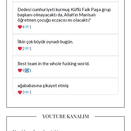
tarafindan
yazilan
Bluesky'da
Dedesi cumhuriyeti kurmuş Küflü Faik Paşa grup
gonderiyi
Dağhan
başkanı olmayacaktı da, Allah'ın Manisalı
goruntule
Irak
öğretmen çocuğu eczacısı mı olacaktı?
tarafindan
4
1
yazilan
gonderiyi
goruntule
Bluesky'da
İlkin çok büyük oynadı bugün.
Dağhan
2
1
Irak
tarafindan
yazilan
Bluesky'da
Best team in the whole fucking world.
gonderiyi
Dağhan
9
1
goruntule
Irak
tarafindan
yazilan
Bluesky'da
ağababasına şikayet etmiş
gonderiyi
Dağhan
3
1
goruntule
Irak
tarafindan
yazilan
gonderiyi
YOUTUBE KANALIM
goruntule