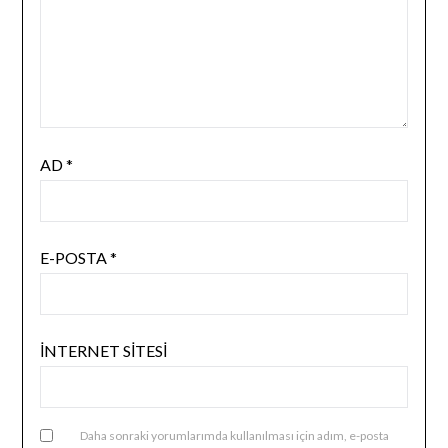
AD
*
E-POSTA
*
İNTERNET SITESI
Daha sonraki yorumlarımda kullanılması için adım, e-posta