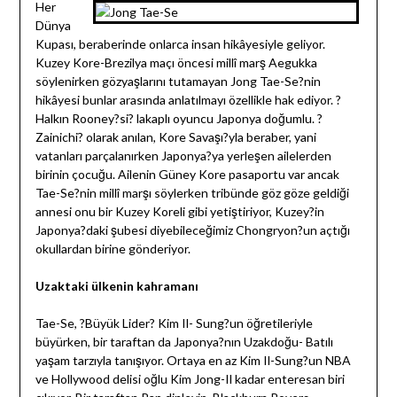
Her
Dünya
Kupası, beraberinde onlarca insan hikâyesiyle geliyor.
Kuzey Kore-Brezilya maçı öncesi millî marş Aegukka
söylenirken gözyaşlarını tutamayan Jong Tae-Se?nin
hikâyesi bunlar arasında anlatılmayı özellikle hak ediyor. ?
Halkın Rooney?si? lakaplı oyuncu Japonya doğumlu. ?
Zainichi? olarak anılan, Kore Savaşı?yla beraber, yani
vatanları parçalanırken Japonya?ya yerleşen ailelerden
birinin çocuğu. Ailenin Güney Kore pasaportu var ancak
Tae-Se?nin millî marşı söylerken tribünde göz göze geldiği
annesi onu bir Kuzey Koreli gibi yetiştiriyor, Kuzey?in
Japonya?daki şubesi diyebileceğimiz Chongryon?un açtığı
okullardan birine gönderiyor.
Uzaktaki ülkenin kahramanı
Tae-Se, ?Büyük Lider? Kim Il- Sung?un öğretileriyle
büyürken, bir taraftan da Japonya?nın Uzakdoğu- Batılı
yaşam tarzıyla tanışıyor. Ortaya en az Kim Il-Sung?un NBA
ve Hollywood delisi oğlu Kim Jong-Il kadar enteresan biri