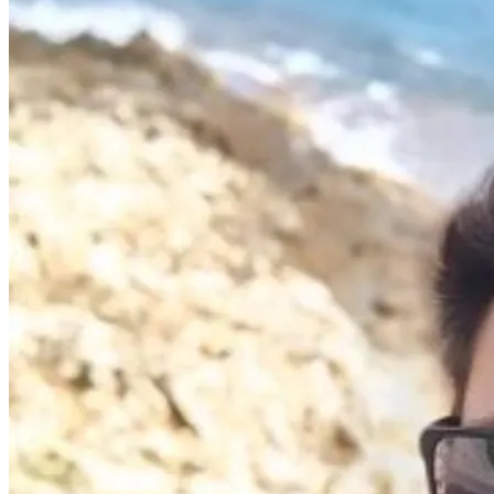
Dağhan Irak
@
daghanirak.com