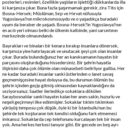
posterleri, resimleri, özellikle yaşlıların işlettiği dükkanlarda illa
ki karşınıza çıkar. Buna fazla şaşırmamak gerekir, zira Tito için
Bosna-Hersek; Müslüman, Sırp ve Hırvat nüfusuyla
Yugoslavya?nın mikrokosmosuydu ve o yaşadıkça buradaki
uyum da beraber de yaşadı. Bosna-Hersek?in Yugoslavya?nın
en acılı yeri olması belki de ülkenin kalbinde, yani sarsıntının
merkezinde olmasındandı.
Bayrakları ve binaları bir kenara bırakıp insanlara dönersek,
karşımıza yine hatırlayacak ve unutacak şeyi çok olan insanlar
çıkar. Burada bulunduğunuz her an kanıksamanın hayatın bir
parçasını oluşturduğunu hissedersiniz. Bir şehrin hayatla
ilişkisini daha çok ölümle olan münasebeti belirliyor galiba. Her
ne kadar buradaki insanlar sanki üstlerinden o lanet savaş
geçmemişçesine hayat doluysa da, bu durumun ölümün bu
şehrin içinden geçip gitmiş olmasından kaynaklandığını da
seziyorsunuz. Saatler ilerledikçe sokaklara dökülen
Saraybosnalılar sanki hayatın kalan her anını sakin, huzurlu ve
neşeli geçirmeyi ilke edinmişler. Sokaklar tıklım tıklımken
yürüyüş temposu çok düşük, öyle ki bir İstanbullu’nun bu
şehirde tek koşturanın tek kendisi olduğunu fark etmemesi
imkansız. Sokaklarda cep telefonunu kurcalayan tek bir insan
yok. Ama herkes herkesi tanıyor gibi. Bir gecede on beş ayrı