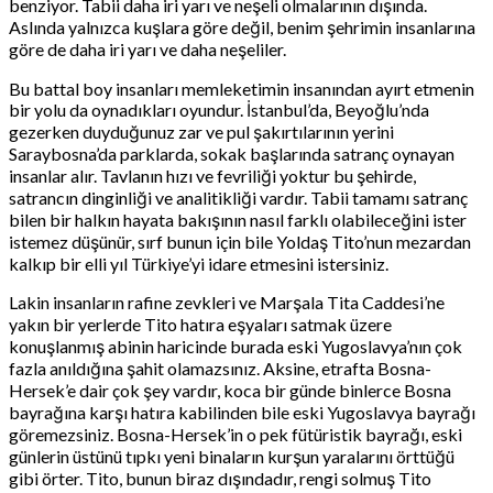
benziyor. Tabii daha iri yarı ve neşeli olmalarının dışında.
Aslında yalnızca kuşlara göre değil, benim şehrimin insanlarına
göre de daha iri yarı ve daha neşeliler.
Bu battal boy insanları memleketimin insanından ayırt etmenin
bir yolu da oynadıkları oyundur. İstanbul’da, Beyoğlu’nda
gezerken duyduğunuz zar ve pul şakırtılarının yerini
Saraybosna’da parklarda, sokak başlarında satranç oynayan
insanlar alır. Tavlanın hızı ve fevriliği yoktur bu şehirde,
satrancın dinginliği ve analitikliği vardır. Tabii tamamı satranç
bilen bir halkın hayata bakışının nasıl farklı olabileceğini ister
istemez düşünür, sırf bunun için bile Yoldaş Tito’nun mezardan
kalkıp bir elli yıl Türkiye’yi idare etmesini istersiniz.
Lakin insanların rafine zevkleri ve Marşala Tita Caddesi’ne
yakın bir yerlerde Tito hatıra eşyaları satmak üzere
konuşlanmış abinin haricinde burada eski Yugoslavya’nın çok
fazla anıldığına şahit olamazsınız. Aksine, etrafta Bosna-
Hersek’e dair çok şey vardır, koca bir günde binlerce Bosna
bayrağına karşı hatıra kabilinden bile eski Yugoslavya bayrağı
göremezsiniz. Bosna-Hersek’in o pek fütüristik bayrağı, eski
günlerin üstünü tıpkı yeni binaların kurşun yaralarını örttüğü
gibi örter. Tito, bunun biraz dışındadır, rengi solmuş Tito