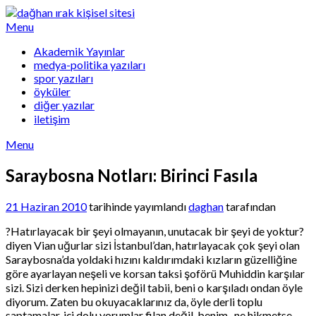
Skip
to
Menu
content
Akademik Yayınlar
medya-politika yazıları
spor yazıları
öyküler
diğer yazılar
iletişim
Menu
Saraybosna Notları: Birinci Fasıla
21 Haziran 2010
tarihinde yayımlandı
daghan
tarafından
?Hatırlayacak bir şeyi olmayanın, unutacak bir şeyi de yoktur?
diyen Vian uğurlar sizi İstanbul’dan, hatırlayacak çok şeyi olan
Saraybosna’da yoldaki hızını kaldırımdaki kızların güzelliğine
göre ayarlayan neşeli ve korsan taksi şoförü Muhiddin karşılar
sizi. Sizi derken hepinizi değil tabii, beni o karşıladı ondan öyle
diyorum. Zaten bu okuyacaklarınız da, öyle derli toplu
saptamalar, içi dolu yorumlar filan değil, benim -ne hikmetse