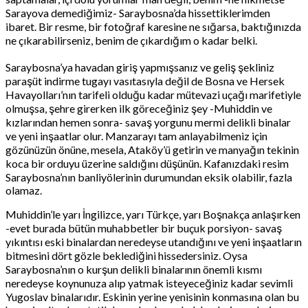
Sarayova demediğimiz- Saraybosna’da hissettiklerimden
ibaret. Bir resme, bir fotoğraf karesine ne sığarsa, baktığınızda
ne çıkarabilirseniz, benim de çıkardığım o kadar belki.
Saraybosna’ya havadan giriş yapmışsanız ve geliş şekliniz
paraşüt indirme tugayı vasıtasıyla değil de Bosna ve Hersek
Havayolları’nın tarifeli olduğu kadar mütevazi uçağı marifetiyle
olmuşsa, şehre girerken ilk göreceğiniz şey -Muhiddin ve
kızlarından hemen sonra- savaş yorgunu mermi delikli binalar
ve yeni inşaatlar olur. Manzarayı tam anlayabilmeniz için
gözünüzün önüne, mesela, Ataköy’ü getirin ve manyağın tekinin
koca bir orduyu üzerine saldığını düşünün. Kafanızdaki resim
Saraybosna’nın banliyölerinin durumundan eksik olabilir, fazla
olamaz.
Muhiddin’le yarı İngilizce, yarı Türkçe, yarı Boşnakça anlaşırken
-evet burada bütün muhabbetler bir buçuk porsiyon- savaş
yıkıntısı eski binalardan neredeyse utandığını ve yeni inşaatların
bitmesini dört gözle beklediğini hissedersiniz. Oysa
Saraybosna’nın o kurşun delikli binalarının önemli kısmı
neredeyse koynunuza alıp yatmak isteyeceğiniz kadar sevimli
Yugoslav binalarıdır. Eskinin yerine yenisinin konmasına olan bu