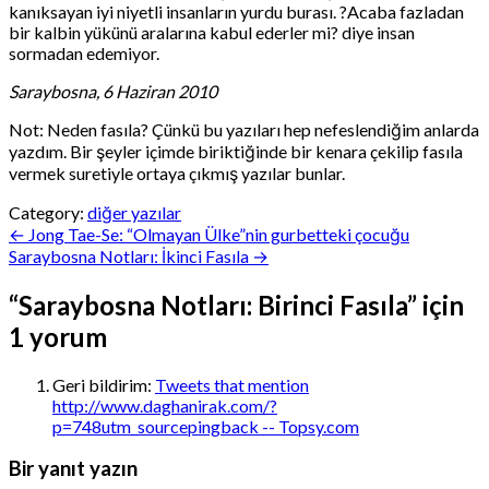
kanıksayan iyi niyetli insanların yurdu burası. ?Acaba fazladan
bir kalbin yükünü aralarına kabul ederler mi? diye insan
sormadan edemiyor.
Saraybosna, 6 Haziran 2010
Not: Neden fasıla? Çünkü bu yazıları hep nefeslendiğim anlarda
yazdım. Bir şeyler içimde biriktiğinde bir kenara çekilip fasıla
vermek suretiyle ortaya çıkmış yazılar bunlar.
Category:
diğer yazılar
Yazı
← Jong Tae-Se: “Olmayan Ülke”nin gurbetteki çocuğu
Saraybosna Notları: İkinci Fasıla →
gezinmesi
“
Saraybosna Notları: Birinci Fasıla
” için
1 yorum
Geri bildirim:
Tweets that mention
http://www.daghanirak.com/?
p=748utm_sourcepingback -- Topsy.com
Bir yanıt yazın