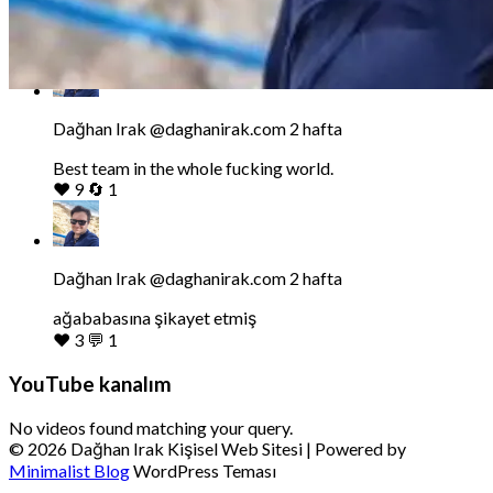
gonderiyi
İlkin çok büyük oynadı bugün.
goruntule
❤️
2
💬
1
Bluesky'da
Dağhan
Irak
tarafindan
Dağhan Irak
@daghanirak.com
2 hafta
yazilan
gonderiyi
Best team in the whole fucking world.
goruntule
❤️
9
🔄
1
Bluesky'da
Dağhan
Irak
tarafindan
Dağhan Irak
@daghanirak.com
2 hafta
yazilan
gonderiyi
ağababasına şikayet etmiş
goruntule
❤️
3
💬
1
YouTube kanalım
No videos found matching your query.
© 2026 Dağhan Irak Kişisel Web Sitesi
| Powered by
Minimalist Blog
WordPress Teması