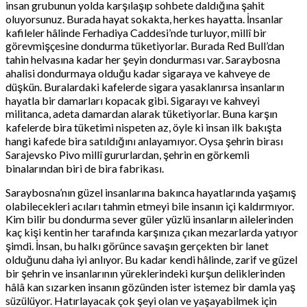
insan grubunun yolda karşılaşıp sohbete daldığına şahit
oluyorsunuz. Burada hayat sokakta, herkes hayatta. İnsanlar
kafileler hâlinde Ferhadiya Caddesi’nde turluyor, millî bir
görevmişçesine dondurma tüketiyorlar. Burada Red Bull’dan
tahin helvasına kadar her şeyin dondurması var. Saraybosna
ahalisi dondurmaya olduğu kadar sigaraya ve kahveye de
düşkün. Buralardaki kafelerde sigara yasaklanırsa insanların
hayatla bir damarları kopacak gibi. Sigarayı ve kahveyi
militanca, adeta damardan alarak tüketiyorlar. Buna karşın
kafelerde bira tüketimi nispeten az, öyle ki insan ilk bakışta
hangi kafede bira satıldığını anlayamıyor. Oysa şehrin birası
Sarajevsko Pivo millî gururlardan, şehrin en görkemli
binalarından biri de bira fabrikası.
Saraybosna’nın güzel insanlarına bakınca hayatlarında yaşamış
olabilecekleri acıları tahmin etmeyi bile insanın içi kaldırmıyor.
Kim bilir bu dondurma sever güler yüzlü insanların ailelerinden
kaç kişi kentin her tarafında karşınıza çıkan mezarlarda yatıyor
şimdi. İnsan, bu halkı görünce savaşın gerçekten bir lanet
olduğunu daha iyi anlıyor. Bu kadar kendi hâlinde, zarif ve güzel
bir şehrin ve insanlarının yüreklerindeki kurşun deliklerinden
hâlâ kan sızarken insanın gözünden ister istemez bir damla yaş
süzülüyor. Hatırlayacak çok şeyi olan ve yaşayabilmek için