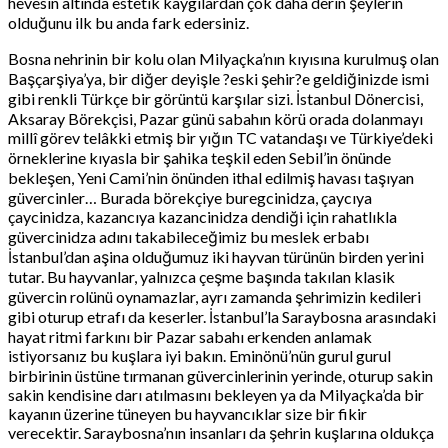
hevesin altında estetik kaygılardan çok daha derin şeylerin
olduğunu ilk bu anda fark edersiniz.
Bosna nehrinin bir kolu olan Milyaçka’nın kıyısına kurulmuş olan
Başçarşiya’ya, bir diğer deyişle ?eski şehir?e geldiğinizde ismi
gibi renkli Türkçe bir görüntü karşılar sizi. İstanbul Dönercisi,
Aksaray Börekçisi, Pazar günü sabahın körü orada dolanmayı
millî görev telâkki etmiş bir yığın TC vatandaşı ve Türkiye’deki
örneklerine kıyasla bir şahika teşkil eden Sebil’in önünde
bekleşen, Yeni Cami’nin önünden ithal edilmiş havası taşıyan
güvercinler… Burada börekçiye buregcinidza, çaycıya
çaycinidza, kazancıya kazancinidza dendiği için rahatlıkla
güvercinidza adını takabileceğimiz bu meslek erbabı
İstanbul’dan aşina olduğumuz iki hayvan türünün birden yerini
tutar. Bu hayvanlar, yalnızca çeşme başında takılan klasik
güvercin rolünü oynamazlar, ayrı zamanda şehrimizin kedileri
gibi oturup etrafı da keserler. İstanbul’la Saraybosna arasındaki
hayat ritmi farkını bir Pazar sabahı erkenden anlamak
istiyorsanız bu kuşlara iyi bakın. Eminönü’nün gurul gurul
birbirinin üstüne tırmanan güvercinlerinin yerinde, oturup sakin
sakin kendisine darı atılmasını bekleyen ya da Milyaçka’da bir
kayanın üzerine tüneyen bu hayvancıklar size bir fikir
verecektir. Saraybosna’nın insanları da şehrin kuşlarına oldukça