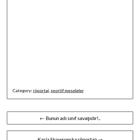
Category:
röportaj
,
sportif meseleler
Yazı
← Bunun adı sınıf savaşıdır!..
gezinmesi
Kasia Skowronska röportajı →