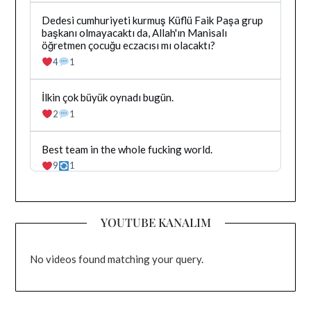
tarafindan
yazilan
Bluesky'da
Dedesi cumhuriyeti kurmuş Küflü Faik Paşa grup
gonderiyi
Dağhan
başkanı olmayacaktı da, Allah'ın Manisalı
goruntule
Irak
öğretmen çocuğu eczacısı mı olacaktı?
tarafindan
4
1
yazilan
gonderiyi
goruntule
Bluesky'da
İlkin çok büyük oynadı bugün.
Dağhan
2
1
Irak
tarafindan
yazilan
Bluesky'da
Best team in the whole fucking world.
gonderiyi
Dağhan
9
1
goruntule
Irak
tarafindan
yazilan
gonderiyi
YOUTUBE KANALIM
goruntule
No videos found matching your query.