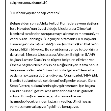
çalışıyorsunuz demektir.”
“FIFA’daki yaşlılar hesap verecek”
Belgeselden sonra Afrika Futbol Konfederasyonu Başkanı
Issa Hayatou’nun üyesi olduğu Uluslararası Olimpiyat
Komitesi tarafından soruşturmaya alınmasını memmuniyet
verici bulan Jennings, “Geçmişte o zamanki FIFA Başkanı
Havelange’ın da rüşvet aldığını ve şimdiki başkan Blatter’in
bunu bildiğini biliyoruz. Bu soruşturma bence futbol dışına
da çıkmalı. Mesela Uluslararası Atletizm Birliği’nin (IAAF)
başkanı Lamine Diack’ın da rüşvet belgeleri elimizde var.
Önceki başkan Nebiolo’nun da aldığını biliyoruz ama henüz
belgesine ulaşamadık” diyor. Futbolla ilgili ise “Bence bir
patlama noktasına doğru gidiyoruz. Önümüzdeki FIFA Etik
Komite toplantısında çok önemli gelişmeler olacak. Gerçi
Sepp Blatter, bu komitenin işlev görememesi için başına
Claudio Sulser’i getirdi ama üzerlerindeki baskı giderek
artıyor. Bu yaşlı adamlar aç gözlü davrandılar ve
hazmedebileceklerinden fazlasını yediler. Şimdi hesap
verme zamanı yaklaşıyor” şeklinde konuşuyor.