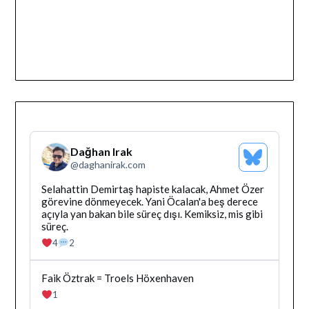
Dağhan Irak
Bluesky
@
daghanirak.com
Profilini
Gor
Bluesky'da
Selahattin Demirtaş hapiste kalacak, Ahmet Özer
Dağhan
görevine dönmeyecek. Yani Öcalan'a beş derece
Irak
açıyla yan bakan bile süreç dışı. Kemiksiz, mis gibi
tarafindan
süreç.
yazilan
4
2
gonderiyi
goruntule
Bluesky'da
Faik Öztrak = Troels Höxenhaven
Dağhan
1
Irak