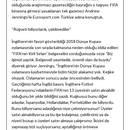
olduğunda araştırmacı gazeteciliğin bayrağını o taşıyor. FIFA
binasına girmesi yasaklanan tek gazeteci Andrew
Jennings’le Eurosport.com Türkiye adına konuştuk.
“Rüşveti biliyorlardı, çekilmediler”
İngiltere’nin favori gösterildiği 2018 Dünya Kupası
oylamasında son sırada kalmasına neden olduğu iddia edilen
“FIFA’nın Kirli Sırları” belgeselini sorduğumuzda söze “Biz
işimizi yaptık. Belgeseli yayınladık, önemli olan da buydu”
diyerek giriyor Jennings, “İngiltere’nin Dünya Kupası
oylamasını kaybetmesiyle bizim hiçbir alakamız yok. Keşke
olsaydı. Oylamanın sonucu aylar öncesinden belliydi.
Geçtiğimiz hafta İngiliz basını, İngiltere Futbol
Federasyonu’ndakilerin FIFA’nın 13 üyesinin satın alınabilir
olduğunu bir yıldır bildiğini yazdı. Kuşkusuz bunu diğer
adaylar, İspanyollar, Hollandalılar, Portekizliler de biliyordu.
Bunu biliyorsanız adaylığınızı niye çekmiyorsunuz? Üyeler
satın alınabiliyorsa ya bu işe bulaşmaz, çekilirsiniz ya da
niyeti bozup o üyeleri satın almaya çalışırsınız. İkisini de
yapmayıp bizi suçluyorsanız, aptallığınızı örtmeye