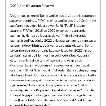
“2022, son bir vurgun fırsatıydı”
Araştırmacı gazeteciliğe organize suç örgütlerini araştırarak
başlayan Jennings, FIFA’nın bir organize suç örgütünün tüm
vasıflarını taşıdığını iddia ediyor. Ünlü “Faul!” kitabının
yazarının FIFA’nın 2018 ve 2022 oylamasını aynı anda
yapması hakkında da iddiaları da var; “İkisini aynı anda
yapmak istediler, çünkü 2022 oylaması zamanında yapılsaydı
yarısının görevi bitmiş, öbür yarısı da ölmüş olacaktı. Sona
yaklaşırken bir rüşvet daha kapmak istediler. 2022’nin ev
sahibinin şu an belirlenmesinin tek nedeni bu. Kupanın
Katar’a verilmesi ise tam bir şaka. Bunu Arap ya da
Müslüman karşıtı olduğum için söylemiyorum, ben sıcak
karşıtıyım. Şimdi “kışın yapalım” diyorlar. Bana söyleyin, hangi
ülke kendi liginin Dünya Kupası için kışın ortasında altı hafta
durmasına izin verir, ki bunun en az iki hafta kampı da olacak.
İngiltere’de, Hollanda’da, Almanya’da taraftarlar “peki o
zaman ligi, Avrupa Kupaları’nı kapatalım” derler mi? Sizin de
Türkiye’de gayet iyi bir liginiz var, sizin hoşunuza gider mi?
Bu yaşlılar ortalığı batırdılar ve 2022’de o pisliği kaldırmak
için orada bile olmayacaklar.”