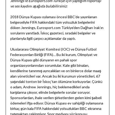
Jennings’le Eurosport.com Türkiye için yaptığım röportajı
ve ses kaydını aşağıda bulabilirsiniz:
2018 Dünya Kupası oylaması öncesi BBC’de yayınlanan
belgeseliyle FIFA hakkındaki tüm yolsuzluk belgelerini
döken Jennings, Eurosport.com Türkiye’den Dağhan Irak’ın
sorularını yanıtladı. İskoç gazeteci, sıradaki belgeler ve
planlarıyla ilgili çarpıcı açıklamalar da yaptı.
Uluslararası Olimpiyat Komitesi (IOC) ve Dünya Futbol
Federasyonları Birliği (FIFA)… Bu iki kurum, Olimpiyat ve
Dünya Kupası gibi dünyanın en pahalı spor
organizasyonlarından sorumlular. Kale gibi binaları,
kendilerine tanınmış ayrıcalıkları ve on binlerce dolar maaş
alan yöneticileri var. Ancak bu iki kurumun yöneticileri, 67
yaşındaki tonton bir İskoç’tan ölümüne korkuyorlar. Çünkü
o adam, Andrew Jennings, hiç beklemedikleri anda
karşılarına çıkıyor, elinde belgelerle sorular soruyor.
Sponsorlardan, ihale verilen şirketlerden gelen kimi şaibeli
ödemeleri ifşa ediyor. Dünya Kupası ev sahipliği oylamasına
birkaç gün kala FIFA hakkındaki yolsuzlukları BBC ekranına
taşımaktan çekinmiyor. Spor medyası söz konusu