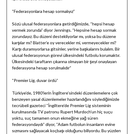
“Federasyonlara hesap sormalıyız”
Sözü ulusal federasyonlara getirdiğimizde, “hepsi hesap
vermek zorunda” diyor Jennings. “Hepsine hesap sormak
zorundayız. Bu düzeni destekliyorlar mı, yoksa bu düzene
karşılar mı? Blatter’e oy verecekler mi, vermeyecekler mi?
Karşı duramıyorlarsa gitsinler, yerine başkalarını bulalım. Bir
ulusal federasyonun görevi ülkesindeki futbolu korumaktır.
Ülkesindeki taraftarın çıkarına olmayan bir şeyi onaylayan
federasyona hesap sorulmalıdır”
“Premier Lig, duvar ördü”
Türkiye’de, 1980’lerin İngiltere’sindeki düzenlemelere çok
benzeyen yasal düzenlemeler hazırlandığını söylediğimizde
tecrübeli gazeteci “İngiltere’de Premier Lig sisteminin
kurulmasında TV patronu Rupert Murdoch’un hiç suçu
yoktu, suç tamamen onun ekmeğine yağ süren
federasyondaydı” diyor, “Adam futbolun insanların evine
sızmasını sağlayacak koçbaşı olduğunu biliyordu. Bu yüzden