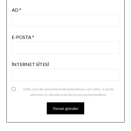
AD
*
E-POSTA
*
İNTERNET SITESI
Daha sonraki yorumlarımda kullanılması için adım, e-posta
adresim ve site adresim bu tarayıcıya kaydedilsin.