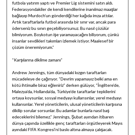
futbola yatırım yaptı ve Premier Lig sistemini satın aldı.
Federasyondakiler de kendi kendilerine inanılmaz maaşlar
bağlayıp Murdoch’un gönderdiği her kağıda imza attılar.
Artık taraftarlarla futbol arasında bir sınır var, ancak para
öderseniz bu sınırı geçebiliyorsunuz. Bu nasıl çözülür
bilmiyorum. Boykotun işe yaramayacağını biliyorum, çünkü
insanlar sevdikleri takımları izlemek istiyor. Maalesef bir
çözüm öneremiyorum.”
“Karşılarına dikilme zamanı”
Andrew Jennings, tüm dünyadaki kızgın taraftarları
mücadeleye de çağırıyor. “Devrim yapamayız belki ama en
kötü ihtimalle biraz eğleniriz” derken gülüyor, “İngiltere’de,
Malezya’da, Hollanda’da, Türkiye’de taraftarlar tepkilerini
ortaya koysunlar, sosyal medyayı kullansınlar, yerel medyayı
kullansınlar. Yerel yöneticilerin, ulusal yöneticilerin karşısına
dikilip sorular sorsunlar. Bu adamlar bunlarla nasıl baş
edeceklerini bilemez.” Jennings, Şubat ayından itibaren
dünya çapında özellikle genç taraftarları örgütleyerek Mayıs
ayındaki FIFA Kongresi’ni baskı altına almaya çalışacak.